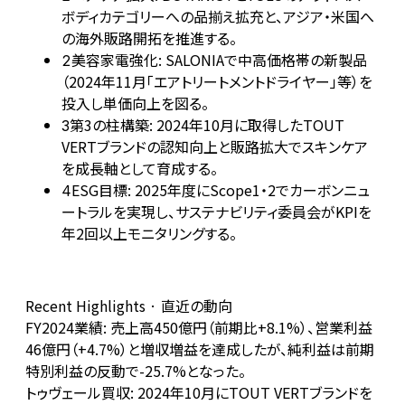
ボディカテゴリーへの品揃え拡充と、アジア・米国へ
の海外販路開拓を推進する。
美容家電強化: SALONIAで中高価格帯の新製品
2
（2024年11月「エアトリートメントドライヤー」等）を
投入し単価向上を図る。
第3の柱構築: 2024年10月に取得したTOUT
3
VERTブランドの認知向上と販路拡大でスキンケア
を成長軸として育成する。
ESG目標: 2025年度にScope1・2でカーボンニュ
4
ートラルを実現し、サステナビリティ委員会がKPIを
年2回以上モニタリングする。
Recent Highlights · 直近の動向
FY2024業績: 売上高450億円（前期比+8.1%）、営業利益
46億円（+4.7%）と増収増益を達成したが、純利益は前期
特別利益の反動で-25.7%となった。
トゥヴェール買収: 2024年10月にTOUT VERTブランドを