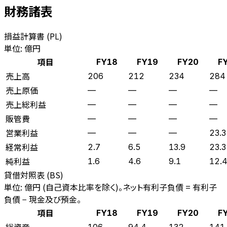
財務諸表
損益計算書 (PL)
単位: 億円
項目
FY18
FY19
FY20
F
売上高
206
212
234
284
売上原価
—
—
—
—
売上総利益
—
—
—
—
販管費
—
—
—
—
営業利益
—
—
—
23.3
経常利益
2.7
6.5
13.9
23.3
純利益
1.6
4.6
9.1
12.
貸借対照表 (BS)
単位: 億円 (自己資本比率を除く)。ネット有利子負債 = 有利子
負債 − 現金及び預金。
項目
FY18
FY19
FY20
F
総資産
106
94.4
132
141