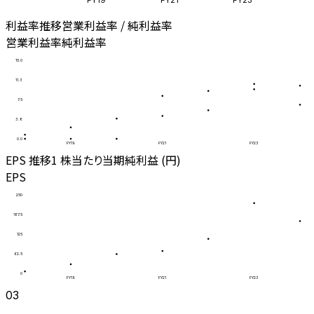
利益率推移
営業利益率 / 純利益率
営業利益率
純利益率
15.0
11.3
7.5
3.8
0.0
FY19
FY21
FY23
EPS 推移
1 株当たり当期純利益 (円)
EPS
250
187.5
125
62.5
0
FY19
FY21
FY23
03