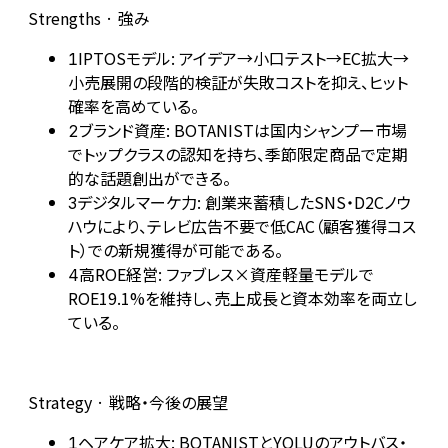
Strengths · 強み
IPTOSモデル: アイデア→小口テスト→EC拡大→
1
小売展開の段階的検証が失敗コストを抑え、ヒット
確率を高めている。
ブランド資産: BOTANISTは国内シャンプー市場
2
でトップクラスの認知を持ち、季節限定商品で定期
的な話題創出ができる。
デジタルマーケ力: 創業来蓄積したSNS・D2Cノウ
3
ハウにより、テレビ広告不要で低CAC（顧客獲得コス
ト）での新規獲得が可能である。
高ROE経営: ファブレス×資産軽量モデルで
4
ROE19.1%を維持し、売上成長と資本効率を両立し
ている。
Strategy · 戦略・今後の展望
ヘアケア拡大: BOTANISTとYOLUのアウトバス・
1