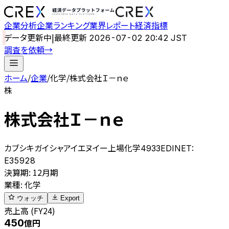
企業分析
企業ランキング
業界レポート
経済指標
データ更新中
|
最終更新
2026-07-02 20:42 JST
調査を依頼
→
ホーム
/
企業
/
化学
/
株式会社Ｉ－ｎｅ
株
株式会社Ｉ－ｎｅ
カブシキガイシャアイエヌイー
上場
化学
4933
EDINET:
E35928
決算期
:
12月期
業種
:
化学
ウォッチ
Export
売上高 (FY24)
450
億円