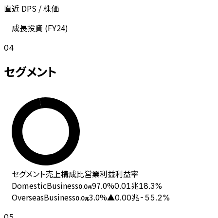
直近 DPS / 株価
成長投資 (
FY24
)
04
セグメント
セグメント
売上
構成比
営業利益
利益率
DomesticBusiness
97.0
%
0.01兆
18.3%
0.0
兆
OverseasBusiness
3.0
%
▲0.00兆
-55.2%
0.0
兆
05