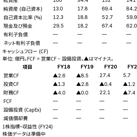
純資産 (自己資本)
13.0
17.8
69.4
84.
自己資本比率 (%)
12.3
18.8
52.7
59.9
現金及び預金
29.5
18.2
67.4
62.0
有利子負債
—
—
—
—
ネット有利子負債
—
—
—
—
キャッシュフロー (CF)
単位: 億円。FCF = 営業CF − 設備投資。▲はマイナス。
項目
FY18
FY19
FY20
FY2
営業CF
27.4
5.7
▲2.6
▲8.5
投資CF
▲1.3
▲2.8
▲0.4
▲1.2
財務CF
22.1
▲4.0
▲0.0
▲7.4
FCF
—
—
—
—
設備投資 (CapEx)
—
—
—
—
減価償却費
—
—
—
—
1株指標・収益性 (
FY24
)
株価データは準備中