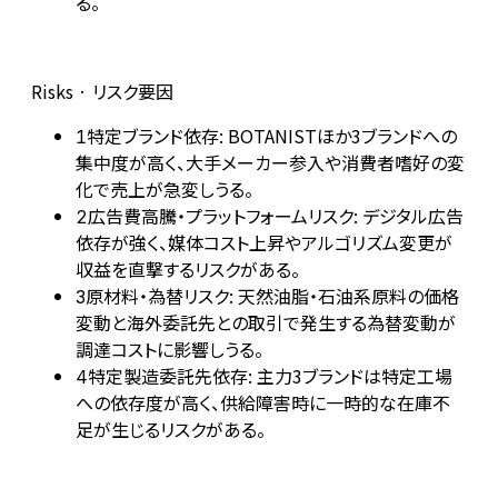
る。
Risks · リスク要因
特定ブランド依存: BOTANISTほか3ブランドへの
1
集中度が高く、大手メーカー参入や消費者嗜好の変
化で売上が急変しうる。
広告費高騰・プラットフォームリスク: デジタル広告
2
依存が強く、媒体コスト上昇やアルゴリズム変更が
収益を直撃するリスクがある。
原材料・為替リスク: 天然油脂・石油系原料の価格
3
変動と海外委託先との取引で発生する為替変動が
調達コストに影響しうる。
特定製造委託先依存: 主力3ブランドは特定工場
4
への依存度が高く、供給障害時に一時的な在庫不
足が生じるリスクがある。