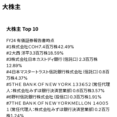
大株主
大株主 Top 10
FY
24
有価証券報告書時点
株式会社ＣＯＨ
#
1
7.4百万株
42.49%
大西 洋平
#
2
3.3百万株
18.59%
株式会社日本カストディ銀行（信託口）
#
3
2.3百万株
12.89%
日本マスタートラスト信託銀行株式会社（信託口）
#
4
0.8百
万株
4.37%
ＴＨＥ ＢＡＮＫ ＯＦ ＮＥＷ ＹＯＲＫ １３３６５２（常任代理
#
5
人：株式会社みずほ銀行決済営業部）
0.6百万株
3.57%
野村信託銀行株式会社（投信口）
#
6
0.3百万株
1.91%
ＴＨＥ ＢＡＮＫ ＯＦ ＮＥＷ ＹＯＲＫＭＥＬＬＯＮ １４００５
#
7
１（常任代理人：株式会社みずほ銀行決済営業部）
0.2百万
株
1.24%