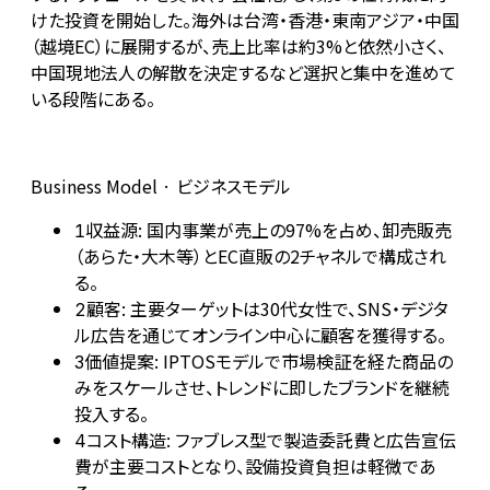
けた投資を開始した。海外は台湾・香港・東南アジア・中国
（越境EC）に展開するが、売上比率は約3%と依然小さく、
中国現地法人の解散を決定するなど選択と集中を進めて
いる段階にある。
Business Model · ビジネスモデル
収益源: 国内事業が売上の97%を占め、卸売販売
1
（あらた・大木等）とEC直販の2チャネルで構成され
る。
顧客: 主要ターゲットは30代女性で、SNS・デジタ
2
ル広告を通じてオンライン中心に顧客を獲得する。
価値提案: IPTOSモデルで市場検証を経た商品の
3
みをスケールさせ、トレンドに即したブランドを継続
投入する。
コスト構造: ファブレス型で製造委託費と広告宣伝
4
費が主要コストとなり、設備投資負担は軽微であ