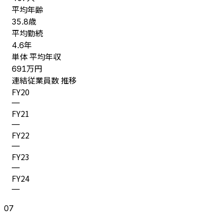
平均年齢
歳
35.8
平均勤続
年
4.6
単体 平均年収
万円
691
連結従業員数 推移
FY
20
—
FY
21
—
FY
22
—
FY
23
—
FY
24
—
07