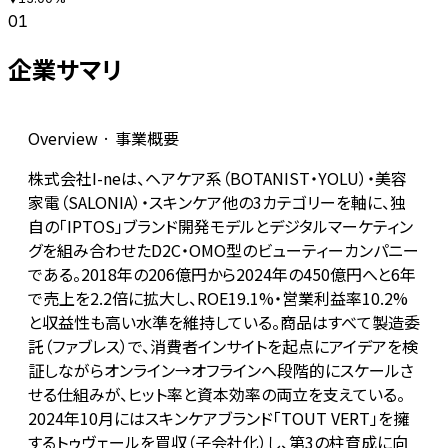
01
企業サマリ
Overview · 事業概要
株式会社I-neは、ヘアケア系（BOTANIST・YOLU）・美容
家電（SALONIA）・スキンケア他の3カテゴリーを軸に、独
自の「IPTOS」ブランド開発モデルとデジタルマーケティン
グを組み合わせたD2C・OMO型のビューティーカンパニー
である。2018年の206億円から2024年の450億円へと6年
で売上を2.2倍に拡大し、ROE19.1%・営業利益率10.2%
と収益性も高い水準を維持している。商品はすべて製造委
託（ファブレス）で、消費者インサイトを起点にアイデアを検
証しながらオンライン→オフラインへ段階的にスケールさ
せる仕組みが、ヒット率と資本効率の両立を支えている。
2024年10月にはスキンケアブランド「TOUT VERT」を擁
するトゥヴェールを買収（子会社化）し、第3の柱育成に向