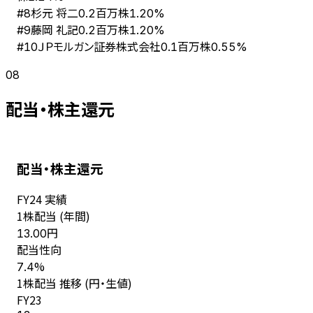
杉元 将二
#
8
0.2百万株
1.20%
藤岡 礼記
#
9
0.2百万株
1.20%
ＪＰモルガン証券株式会社
#
10
0.1百万株
0.55%
08
配当・株主還元
配当・株主還元
FY
24
実績
1株配当 (年間)
円
13.00
配当性向
%
7.4
1株配当 推移 (円・生値)
FY
23