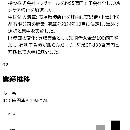
持つ株式会社トゥヴェールを約95億円で子会社化し、スキ
ンケア強化を加速した。
中国法人清算: 市場環境悪化を理由に艾恩伊（上海）化粧
品有限公司の解散・清算を2024年12月に決定し、海外で
選択と集中を実施した。
財務面の変化: 買収資金として短期借入金が100億円増
加し、有利子負債が膨らんだ一方、営業CFは38百万円と
前期比で大幅に減少した。
02
業績推移
売上高
億円
FY24
450
▲
8.1
%
500