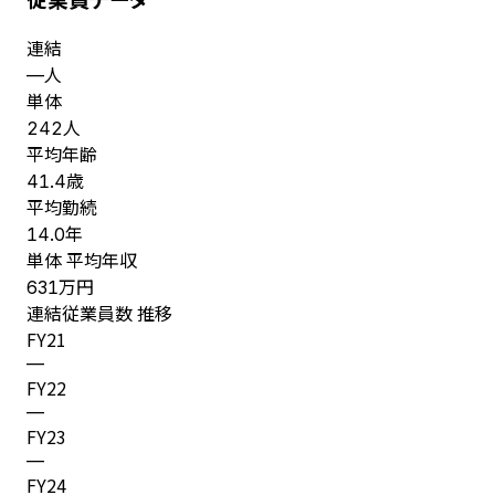
連結
人
—
単体
人
242
平均年齢
歳
41.4
平均勤続
年
14.0
単体 平均年収
万円
631
連結従業員数 推移
FY
21
—
FY
22
—
FY
23
—
FY
24