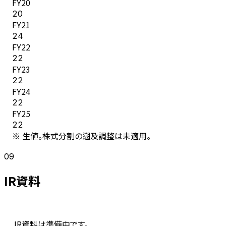
FY
20
20
FY
21
24
FY
22
22
FY
23
22
FY
24
22
FY
25
22
※ 生値。株式分割の遡及調整は未適用。
09
IR資料
IR資料は準備中です。