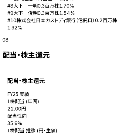
大下 一明
#
8
0.3百万株
1.70%
大下 俊明
#
9
0.3百万株
1.54%
株式会社日本カストディ銀行（信託口）
#
10
0.2百万株
1.32%
08
配当・株主還元
配当・株主還元
FY
25
実績
1株配当 (年間)
円
22.00
配当性向
%
35.9
1株配当 推移 (円・生値)