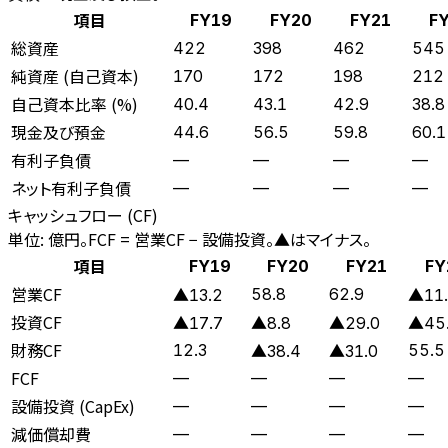
項目
FY19
FY20
FY21
F
総資産
422
398
462
545
純資産 (自己資本)
170
172
198
212
自己資本比率 (%)
40.4
43.1
42.9
38.8
現金及び預金
44.6
56.5
59.8
60.1
有利子負債
—
—
—
—
ネット有利子負債
—
—
—
—
キャッシュフロー (CF)
単位: 億円。FCF = 営業CF − 設備投資。▲はマイナス。
項目
FY19
FY20
FY21
FY
営業CF
58.8
62.9
▲13.2
▲11.
投資CF
▲17.7
▲8.8
▲29.0
▲45
財務CF
12.3
55.5
▲38.4
▲31.0
FCF
—
—
—
—
設備投資 (CapEx)
—
—
—
—
減価償却費
—
—
—
—