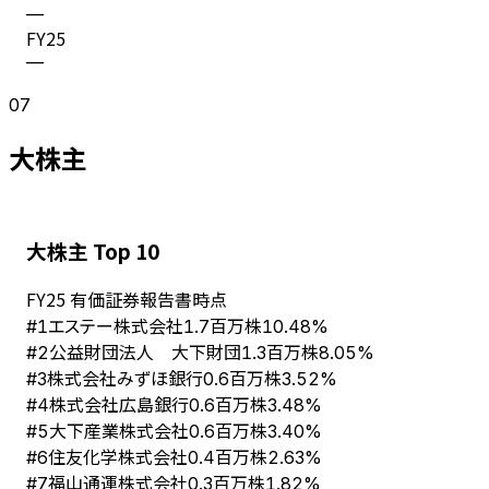
—
FY
25
—
07
大株主
大株主 Top 10
FY
25
有価証券報告書時点
エステー株式会社
#
1
1.7百万株
10.48%
公益財団法人 大下財団
#
2
1.3百万株
8.05%
株式会社みずほ銀行
#
3
0.6百万株
3.52%
株式会社広島銀行
#
4
0.6百万株
3.48%
大下産業株式会社
#
5
0.6百万株
3.40%
住友化学株式会社
#
6
0.4百万株
2.63%
福山通運株式会社
#
7
0.3百万株
1.82%