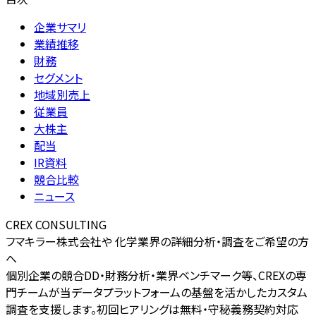
企業サマリ
業績推移
財務
セグメント
地域別売上
従業員
大株主
配当
IR資料
競合比較
ニュース
CREX CONSULTING
フマキラー株式会社や 化学業界の詳細分析・調査をご希望の方
へ
個別企業の競合DD・財務分析・業界ベンチマーク等、CREXの専
門チームが当データプラットフォームの基盤を活かしたカスタム
調査を支援します。初回ヒアリングは無料・守秘義務契約対応