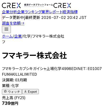
企業分析
企業ランキング
業界レポート
経済指標
データ更新中
|
最終更新
2026-07-02 20:42 JST
調査を依頼
→
ホーム
/
企業
/
化学
/
フマキラー株式会社
フ
フマキラー株式会社
フマキラーカブシキガイシャ
上場
化学
4998
EDINET:
E01007
FUMAKILLALIMITED
決算期
:
03月期
業種
:
化学
ウォッチ
Export
売上高 (FY25)
739
億円