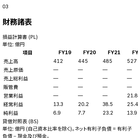
03
財務諸表
損益計算書 (PL)
単位: 億円
項目
FY19
FY20
FY21
F
売上高
412
445
485
527
売上原価
—
—
—
—
売上総利益
—
—
—
—
販管費
—
—
—
—
営業利益
—
—
—
21.8
経常利益
13.3
20.2
38.5
25.
純利益
6.9
7.7
23.2
13.9
貸借対照表 (BS)
単位: 億円 (自己資本比率を除く)。ネット有利子負債 = 有利子
負債 − 現金及び預金。