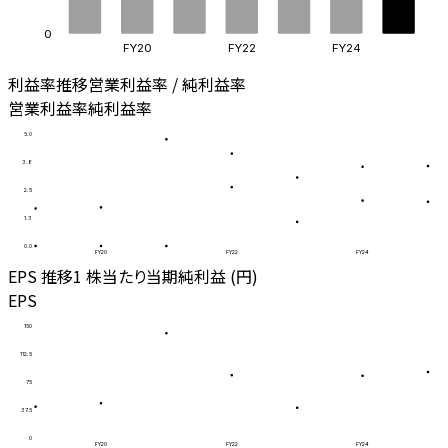
0
FY20
FY22
FY24
利益率推移
営業利益率 / 純利益率
営業利益率
純利益率
5.0
3.8
2.5
1.3
0.0
FY20
FY22
FY24
EPS 推移
1 株当たり当期純利益 (円)
EPS
150
112.5
75
37.5
0
FY20
FY22
FY24