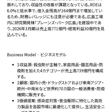
振れしており、収益性の改善が課題となっている。ROEは
6.0%と低水準で、借入金残高が164億円まで増加してい
るため、財務レバレッジにも注意が必要である。広島工場
内に研究開発棟「ブレーンズ・パーク広島」を建設中であ
り、2026年3月期は売上高771億円・経常利益30億円を見
込んでいる。
Business Model · ビジネスモデル
収益源: 殺虫剤が主軸で、家庭用品・園芸用品・防
1
疫剤を加えた4カテゴリーが売上高739億円を構成
する。
顧客: 国内小売・ドラッグストアおよび東南アジア・
2
欧州・中南米など世界約70カ国の一般消費者・防疫
機関に販売する。
価値提案: 感染症対策・害虫駆除に特化した高効
3
力製品を各国市場に最適化して提供し、生活安全ニ