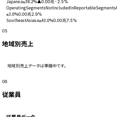
Japan
38.2
%
▲0.00兆
-2.5%
0.0
兆
OperatingSegmentsNotIncludedInReportableSegmentsAn
3.0
%
0.00兆
2.9%
兆
SoutheastAsia
43.0
%
0.00兆
7.5%
0.0
兆
05
地域別売上
地域別売上データは準備中です。
06
従業員
従業員データ