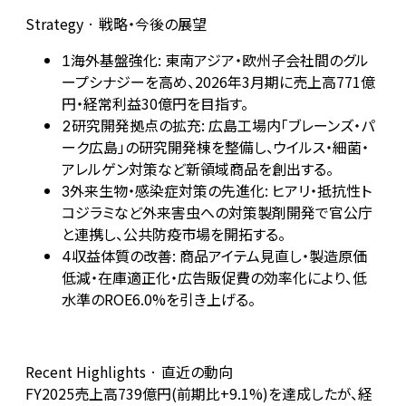
Strategy · 戦略・今後の展望
海外基盤強化: 東南アジア・欧州子会社間のグル
1
ープシナジーを高め、2026年3月期に売上高771億
円・経常利益30億円を目指す。
研究開発拠点の拡充: 広島工場内「ブレーンズ・パ
2
ーク広島」の研究開発棟を整備し、ウイルス・細菌・
アレルゲン対策など新領域商品を創出する。
外来生物・感染症対策の先進化: ヒアリ・抵抗性ト
3
コジラミなど外来害虫への対策製剤開発で官公庁
と連携し、公共防疫市場を開拓する。
収益体質の改善: 商品アイテム見直し・製造原価
4
低減・在庫適正化・広告販促費の効率化により、低
水準のROE6.0%を引き上げる。
Recent Highlights · 直近の動向
FY2025売上高739億円(前期比+9.1%)を達成したが、経