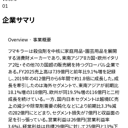
01
企業サマリ
Overview · 事業概要
フマキラーは殺虫剤を中核に家庭用品・園芸用品を展開
する消費財メーカーであり、東南アジア8カ国・欧州イタリ
ア2社・その他70カ国超の販売網を持つグローバル企業で
ある。FY2025売上高は739億円と前年比9.1%増を記録
し、2019年の412億円から6年間で約1.8倍に成長した。成
長を牽引したのは海外セグメントで、東南アジアが前期比
18.1%増の318億円、欧州が同19.5%増の116億円と二桁
成長を続けている。一方、国内日本セグメントは越境EC売
上の減少や除草剤需要の鈍化などにより前期比3.3%減
の282億円にとどまり、セグメント損失が7億円と収益面の
足を引っ張っている。営業利益は26億円(営業利益率
3.6%)、経常利益は目標29億円に対して25億円と13%下