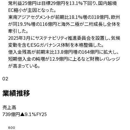
常利益25億円は目標29億円を13.1%下回り、国内越境
EC縮小が主因となった。
東南アジアセグメントが前期比18.1%増の318億円、欧州
が同19.5%増の116億円と海外二極が二桁成長し全体を
牽引した。
2025年3月にサステナビリティ推進委員会を設置し、気候
変動を含むESGガバナンス体制を本格整備した。
借入金残高が前期末比13.8億円増の164億円に拡大し、
短期借入金の純増が12.9億円に上るなど財務レバレッジ
が高まっている。
02
業績推移
売上高
億円
FY25
739
▲
9.1
%
800