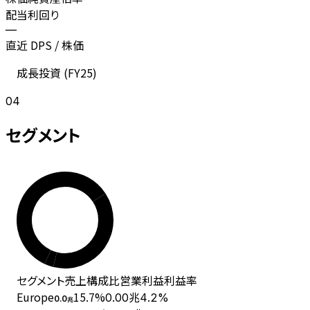
配当利回り
—
直近 DPS / 株価
成長投資 (
FY25
)
04
セグメント
セグメント
売上
構成比
営業利益
利益率
Europe
15.7
%
0.00兆
4.2%
0.0
兆