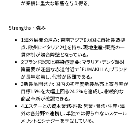
が業績に重大な影響を与え得る。
Strengths · 強み
海外展開の厚み: 東南アジア8カ国に自社製造拠
1
点、欧州にイタリア2社を持ち、現地生産・販売の一
貫体制が競合障壁となっている。
ブランド認知と感染症需要: マラリア・デング熱対
2
策需要が旺盛な赤道付近で「FUMAKILLA」ブランド
が長年定着し、代替が困難である。
新製品開発力: 国内の初年度新製品売上寄与率が
3
目標15%を大幅上回る24.2%を達成し、継続的な
商品革新が確認できる。
エステーとの資本業務提携: 営業・開発・生産・海
4
外の各分野で連携し、単独では得られないスケール
メリットとシナジーを享受している。