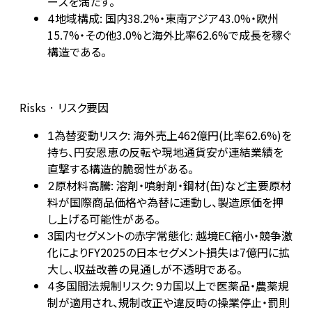
ーズを満たす。
地域構成: 国内38.2%・東南アジア43.0%・欧州
4
15.7%・その他3.0%と海外比率62.6%で成長を稼ぐ
構造である。
Risks · リスク要因
為替変動リスク: 海外売上462億円(比率62.6%)を
1
持ち、円安恩恵の反転や現地通貨安が連結業績を
直撃する構造的脆弱性がある。
原材料高騰: 溶剤・噴射剤・鋼材(缶)など主要原材
2
料が国際商品価格や為替に連動し、製造原価を押
し上げる可能性がある。
国内セグメントの赤字常態化: 越境EC縮小・競争激
3
化によりFY2025の日本セグメント損失は7億円に拡
大し、収益改善の見通しが不透明である。
多国間法規制リスク: 9カ国以上で医薬品・農薬規
4
制が適用され、規制改正や違反時の操業停止・罰則