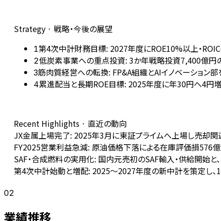
Strategy · 戦略・今後の展望
第4次中計財務目標: 2027年度にROE10%以上・RO
1
低炭素事業への重点投資: 3か年戦略投資7,400億円の
2
筋肉質経営への転換: FP&A組織とAIイノベーション
3
累進配当と長期ROE目標: 2025年度に年30円へ4円増
4
Recent Highlights · 直近の動向
JX金属上場完了: 2025年3月に東証プライムへ上場し売却
FY2025営業利益急減: 原油価格下落による在庫評価損576
SAF・合成燃料の実用化: 国内元売初のSAF輸入・供給開
第4次中計始動と増配: 2025〜2027年度の新中計を策定し
02
業績推移