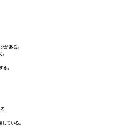
クがある。
く。
する。
る。
装している。