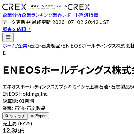
企業分析
企業ランキング
業界レポート
経済指標
データ更新中
|
最終更新
2026-07-02 20:42 JST
調査を依頼
→
ホーム
/
企業
/
石油・石炭製品
/
ＥＮＥＯＳホールディングス株式会
Ｅ
ＥＮＥＯＳホールディングス株式
エネオスホールディングスカブシキカイシャ
上場
石油・石炭製品
5
ENEOS Holdings,Inc.
決算期
:
03月期
業種
:
石油・石炭製品
ウォッチ
Export
売上高 (FY25)
12.3
兆円