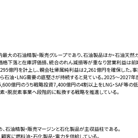
る国内最大の石油精製・販売グループであり、石油製品ほか・石油天然
油価格下落と在庫評価損、統合のれん減損等が重なり営業利益は前期比2
295億円を計上し、親会社帰属純利益は2,261億円を確保した。
石油・LNG需要の底堅さが持続すると見ている。2025〜202
600億円のうち戦略投資7,400億円の4割以上をLNG・SAF等の低
炭素・脱炭素事業へ段階的に転換する戦略を推進している。
占め、石油精製・販売マージンと石化製品が主収益柱である。
人顧客に燃料油・石化製品・電力を供給している。