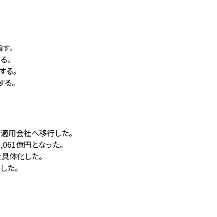
指す。
る。
する。
する。
法適用会社へ移行した。
061億円となった。
を具体化した。
した。