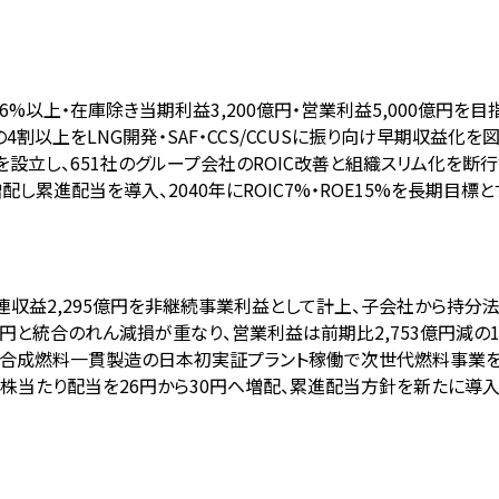
IC6%以上・在庫除き当期利益3,200億円・営業利益5,000億円を目
4割以上をLNG開発・SAF・CCS/CCUSに振り向け早期収益化を図
部を設立し、651社のグループ会社のROIC改善と組織スリム化を断行
配し累進配当を導入、2040年にROIC7%・ROE15%を長期目標と
関連収益2,295億円を非継続事業利益として計上、子会社から持分
億円と統合のれん減損が重なり、営業利益は前期比2,753億円減の1,
始と、合成燃料一貫製造の日本初実証プラント稼働で次世代燃料事業
、1株当たり配当を26円から30円へ増配、累進配当方針を新たに導入