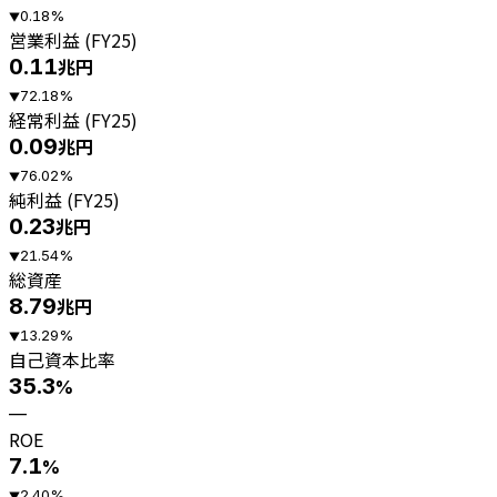
0.18
%
▼
営業利益 (FY25)
0.11
兆円
72.18
%
▼
経常利益 (FY25)
0.09
兆円
76.02
%
▼
純利益 (FY25)
0.23
兆円
21.54
%
▼
総資産
8.79
兆円
13.29
%
▼
自己資本比率
35.3
%
—
ROE
7.1
%
2.40
%
▼