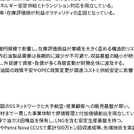
エネルギー安定供給とトランジション対応を両立している。
働率・在庫評価損が利益ボラティリティの主因となっている。
億円規模で影響し、在庫評価損益が業績を大きく歪める構造的リス
国内石油製品需要は長期的に減少が不可避で、収益基盤の縮小が続
し、外貨建て資産・負債が多く為替変動が財務全体に波及する。
産油国の政情不安やOPEC政策変更が調達コストと供給安定に影響
全国のSSネットワークと大手航空・産業顧客への販売基盤が厚い。
能材まで一貫した事業体制で原価管理と付加価値創出を両立してい
ム等で油ガス田権益を保有し、LNGを含む安定生産基盤を持つ。
etra Nova CCUSで累計500万トン回収達成等、先端技術を実