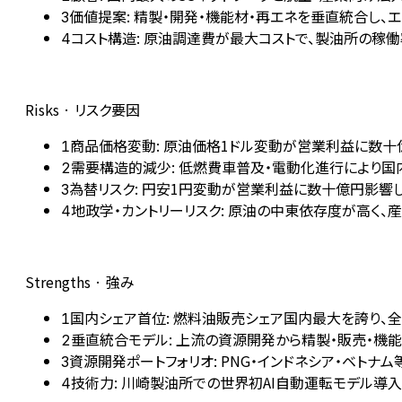
価値提案: 精製・開発・機能材・再エネを垂直統合し、
3
コスト構造: 原油調達費が最大コストで、製油所の稼
4
Risks · リスク要因
商品価格変動: 原油価格1ドル変動が営業利益に数十
1
需要構造的減少: 低燃費車普及・電動化進行により
2
為替リスク: 円安1円変動が営業利益に数十億円影響
3
地政学・カントリーリスク: 原油の中東依存度が高く、
4
Strengths · 強み
国内シェア首位: 燃料油販売シェア国内最大を誇り、
1
垂直統合モデル: 上流の資源開発から精製・販売・機
2
資源開発ポートフォリオ: PNG・インドネシア・ベトナ
3
技術力: 川崎製油所での世界初AI自動運転モデル導入やP
4