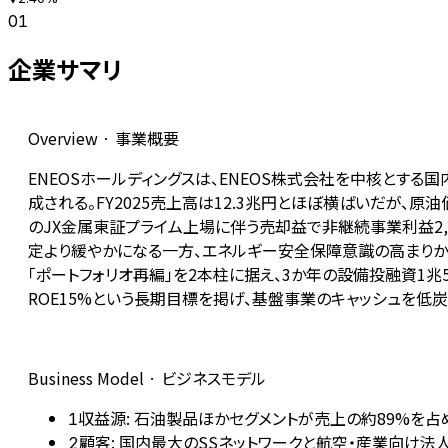
01
企業サマリ
Overview · 事業概要
ENEOSホールディングスは、ENEOS株式会社を中核とす
成される。FY2025売上高は12.3兆円とほぼ横ばいだが、原
のJX金属東証プライム上場に伴う売却益で非継続事業利益2,
定より緩やかになる一方、エネルギー安全保障意識の高まりから
「ポートフォリオ再編」を2本柱に据え、3か年の設備投融資1兆5,
ROE15%という長期目標を掲げ、基盤事業のキャッシュを低
Business Model · ビジネスモデル
収益源: 石油製品ほかセグメントが売上の約89%を
1
顧客: 国内最大のSSネットワークと航空・産業向け法
2