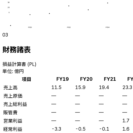
50
25
0
FY20
FY22
FY24
03
財務諸表
損益計算書 (PL)
単位: 億円
項目
FY19
FY20
FY21
F
売上高
11.5
15.9
19.4
23.3
売上原価
—
—
—
—
売上総利益
—
—
—
—
販管費
—
—
—
—
営業利益
—
—
—
1.7
経常利益
-3.3
-0.5
-0.1
1.6