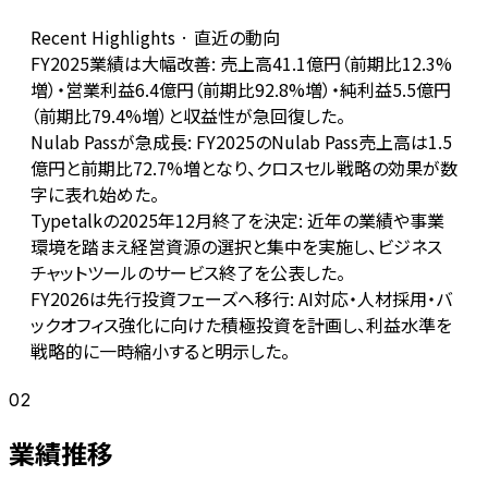
Recent Highlights · 直近の動向
FY2025業績は大幅改善: 売上高41.1億円（前期比12.3%
増）・営業利益6.4億円（前期比92.8%増）・純利益5.5億円
（前期比79.4%増）と収益性が急回復した。
Nulab Passが急成長: FY2025のNulab Pass売上高は1.5
億円と前期比72.7%増となり、クロスセル戦略の効果が数
字に表れ始めた。
Typetalkの2025年12月終了を決定: 近年の業績や事業
環境を踏まえ経営資源の選択と集中を実施し、ビジネス
チャットツールのサービス終了を公表した。
FY2026は先行投資フェーズへ移行: AI対応・人材採用・バ
ックオフィス強化に向けた積極投資を計画し、利益水準を
戦略的に一時縮小すると明示した。
02
業績推移