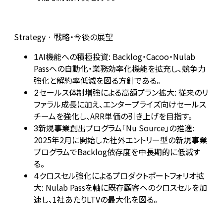
Strategy · 戦略・今後の展望
AI機能への積極投資: Backlog・Cacoo・Nulab
1
Passへの自動化・業務効率化機能を拡充し、競争力
強化と解約率低減を図る方針である。
セールス体制増強による高額プラン拡大: 従来のリ
2
ファラル成長に加え、エンタープライズ向けセールス
チームを強化し、ARR単価の引き上げを目指す。
新規事業創出プログラム「Nu Source」の推進:
3
2025年2月に開始した社外エントリー型の新規事業
プログラムでBacklog依存度を中長期的に低減す
る。
クロスセル強化によるプロダクトポートフォリオ拡
4
大: Nulab Passを軸に既存顧客へのクロスセルを加
速し、1社あたりLTVの最大化を図る。