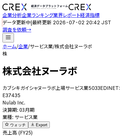
企業分析
企業ランキング
業界レポート
経済指標
データ更新中
|
最終更新
2026-07-02 20:42 JST
調査を依頼
→
ホーム
/
企業
/
サービス業
/
株式会社ヌーラボ
株
株式会社ヌーラボ
カブシキガイシャヌーラボ
上場
サービス業
5033
EDINET:
E37435
Nulab Inc.
決算期
:
03月期
業種
:
サービス業
ウォッチ
Export
売上高 (FY25)