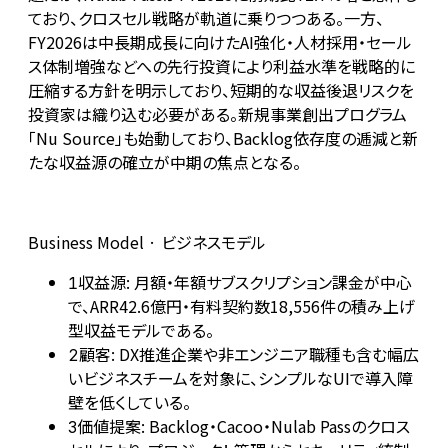
ており、クロスセル戦略が軌道に乗りつつある。一方、
FY2026は中長期成長に向けたAI強化・人材採用・セール
ス体制増強などへの先行投資により利益水準を戦略的に
圧縮する方針を明示しており、短期的な収益後退リスクを
投資家は織り込む必要がある。新規事業創出プログラム
「Nu Source」も始動しており、Backlog依存度の逓減と新
たな収益源の確立が中期の焦点となる。
Business Model · ビジネスモデル
収益源: 月額・年額サブスクリプション課金が中心
1
で、ARR42.6億円・有料契約数18,556件の積み上げ
型収益モデルである。
顧客: DX推進企業や非エンジニア職種も含む幅広
2
いビジネスチームを対象に、シンプルなUIで導入障
壁を低くしている。
価値提案: Backlog・Cacoo・Nulab Passのクロス
3