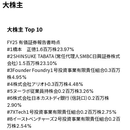
大株主
大株主 Top 10
FY
25
有価証券報告書時点
橋本 正徳
#
1
1.6百万株
23.97%
SHINSUKE TABATA（常任代理人SMBC日興証券株式
#
2
会社）
1.5百万株
23.10%
Founder Foundry１号投資事業有限責任組合
#
3
0.3百万
株
4.95%
株式会社アリオト
#
4
0.3百万株
4.48%
ヌーラボ従業員持株会
#
5
0.2百万株
3.26%
株式会社日本カストディ銀行（信託口）
#
6
0.2百万株
2.90%
XTech１号投資事業有限責任組合
#
7
0.2百万株
2.75%
イーストベンチャーズ２号投資事業有限責任組合
#
8
0.2百
万株
2.54%