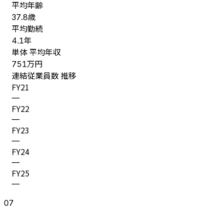
平均年齢
歳
37.8
平均勤続
年
4.1
単体 平均年収
万円
751
連結従業員数 推移
FY
21
—
FY
22
—
FY
23
—
FY
24
—
FY
25
—
07