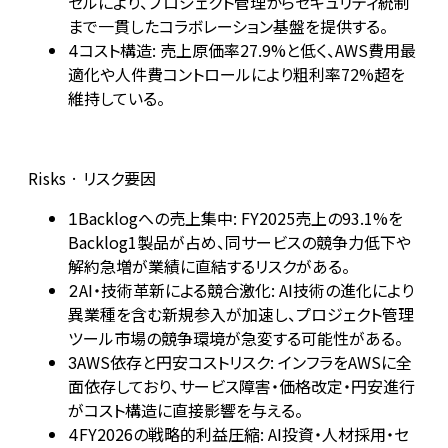
セルにより、プロジェクト管理からセキュリティ統制
まで一貫したコラボレーション基盤を提供する。
コスト構造: 売上原価率27.9%と低く、AWS費用最
4
適化や人件費コントロールにより粗利率72%超を
維持している。
Risks · リスク要因
Backlogへの売上集中: FY2025売上の93.1%を
1
Backlog1製品が占め、同サービスの競争力低下や
解約急増が業績に直結するリスクがある。
AI・技術革新による競合激化: AI技術の進化により
2
異業種を含む新規参入が加速し、プロジェクト管理
ツール市場の競争環境が急変する可能性がある。
AWS依存と円安コストリスク: インフラをAWSに全
3
面依存しており、サービス障害・価格改定・円安進行
がコスト構造に直接影響を与える。
FY2026の戦略的利益圧縮: AI投資・人材採用・セ
4