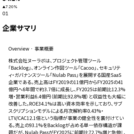
7.20
%
▲
01
企業サマリ
Overview · 事業概要
株式会社ヌーラボは、プロジェクト管理ツール
「Backlog」、オンライン作図ツール「Cacoo」、セキュリテ
ィ・ガバナンスツール「Nulab Pass」を展開する国産SaaS
企業である。売上高はFY2019の11億円からFY2025の41
億円へ6年間で約3.7倍に成長し、FY2025は前期比12.3%
増・営業利益6.4億円（前期比92.8%増）と収益性も大幅に
改善した。ROE34.1%は高い資本効率を示しており、サブ
スクリプションモデルによる月次解約率0.43%・
LTV/CAC12.1倍という指標が事業の健全性を裏付けてい
る。売上の93.1%をBacklogが占める単一依存構造が課
題だが、Nulab PassがFY2025に前期比72.7%増と急伸し