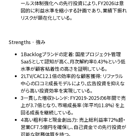
ールス体制強化への先行投資により、FY2026は意
図的に利益水準を縮小する計画であり、業績下振れ
リスクが顕在化している。
Strengths · 強み
Backlogブランドの定着: 国産プロジェクト管理
1
SaaSとして認知が高く、月次解約率0.43%という低
水準が顧客粘着性の高さを証明している。
LTV/CAC12.1倍の効率的な顧客獲得: リファラル
2
中心の口コミ成長モデルにより、広告投資を抑えな
がら高い投資効率を実現している。
一貫した増収トレンド: FY2019-2025の6年間で売
3
上が3.7倍となり、市場成長率（年平均11.8%）を上
回る成長を継続している。
高い粗利率と現金創出力: 売上総利益率72%超・
4
営業CF7.5億円を確保し、自己資金での先行投資が
可能な財務体質を持つ。