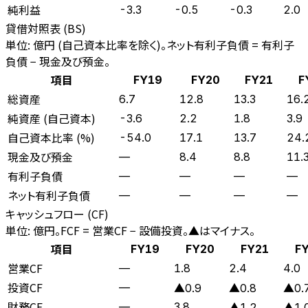
純利益
-3.3
-0.5
-0.3
2.0
貸借対照表 (BS)
単位: 億円 (自己資本比率を除く)。ネット有利子負債 = 有利子
負債 − 現金及び預金。
項目
FY19
FY20
FY21
F
総資産
6.7
12.8
13.3
16.
純資産 (自己資本)
-3.6
2.2
1.8
3.9
自己資本比率 (%)
-54.0
17.1
13.7
24.
現金及び預金
—
8.4
8.8
11.
有利子負債
—
—
—
—
ネット有利子負債
—
—
—
—
キャッシュフロー (CF)
単位: 億円。FCF = 営業CF − 設備投資。▲はマイナス。
項目
FY19
FY20
FY21
F
営業CF
—
1.8
2.4
4.0
投資CF
—
▲0.9
▲0.8
▲0.
財務CF
—
3.8
▲1.2
▲1.