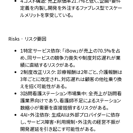
コスト構造: 売上原価率21.7%と低く、企画・要件
4
定義を内製し開発を外注するファブレス型でスケー
ルメリットを享受している。
Risks · リスク要因
特定サービス依存: 「iBow」が売上の70.5%を占
1
め、同サービスの競争力喪失や制度対応遅れが業
績に直結するリスクがある。
制度改正リスク: 診療報酬は2年ごと、介護報酬は
2
3年ごとに改定され、対応遅れは顧客の他社乗り換
えを招く可能性がある。
訪問看護ステーション市場集中: 全売上が訪問看
3
護業界向けであり、看護師不足によるステーション
数縮小が需要を直接毀損するリスクがある。
AI・外注依存: 生成AIは外部プロバイダーに依存
4
し、サービス障害・利用規制・外注先の経営不振が
開発遅延を引き起こす可能性がある。