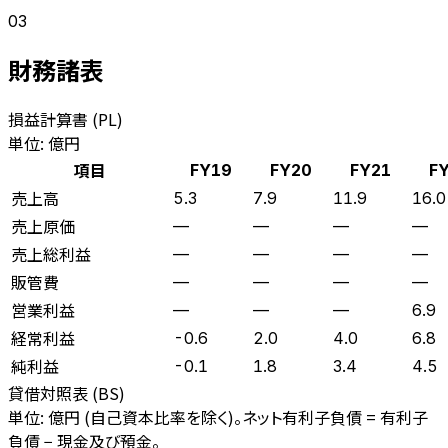
03
財務諸表
損益計算書 (PL)
単位: 億円
項目
FY19
FY20
FY21
F
売上高
5.3
7.9
11.9
16.0
売上原価
—
—
—
—
売上総利益
—
—
—
—
販管費
—
—
—
—
営業利益
—
—
—
6.9
経常利益
-0.6
2.0
4.0
6.8
純利益
-0.1
1.8
3.4
4.5
貸借対照表 (BS)
単位: 億円 (自己資本比率を除く)。ネット有利子負債 = 有利子
負債 − 現金及び預金。