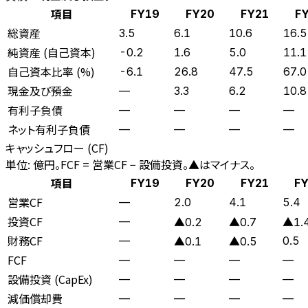
項目
FY19
FY20
FY21
F
総資産
3.5
6.1
10.6
16.5
純資産 (自己資本)
-0.2
1.6
5.0
11.1
自己資本比率 (%)
-6.1
26.8
47.5
67.0
現金及び預金
—
3.3
6.2
10.8
有利子負債
—
—
—
—
ネット有利子負債
—
—
—
—
キャッシュフロー (CF)
単位: 億円。FCF = 営業CF − 設備投資。▲はマイナス。
項目
FY19
FY20
FY21
F
営業CF
—
2.0
4.1
5.4
投資CF
—
▲0.2
▲0.7
▲1.
財務CF
—
0.5
▲0.1
▲0.5
FCF
—
—
—
—
設備投資 (CapEx)
—
—
—
—
減価償却費
—
—
—
—