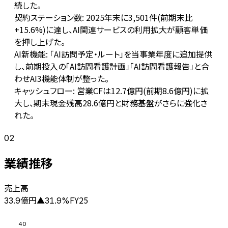
続した。
契約ステーション数: 2025年末に3,501件(前期末比
+15.6%)に達し、AI関連サービスの利用拡大が顧客単価
を押し上げた。
AI新機能: 「AI訪問予定・ルート」を当事業年度に追加提供
し、前期投入の「AI訪問看護計画」「AI訪問看護報告」と合
わせAI3機能体制が整った。
キャッシュフロー: 営業CFは12.7億円(前期8.6億円)に拡
大し、期末現金残高28.6億円と財務基盤がさらに強化さ
れた。
02
業績推移
売上高
億円
FY25
33.9
▲
31.9
%
40