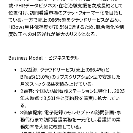
載・PHRデータビジネス・在宅治験支援を次成長軸として
位置付け、訪問看護市場のプラットフォーマー化を目指し
ている。一方で売上の86%超をクラウドサービスが占め、
「iBow」単体依存度が70.5%に達するため、競合激化や制
度改正への対応遅れが最大のリスクとなる。
Business Model · ビジネスモデル
収益源: クラウドサービス(売上の86.4%)と
1
BPaaS(13.0%)のサブスクリプション型で安定した
月次ストック収益を積み上げている。
顧客: 全国の訪問看護ステーションに特化し、2025
2
年末時点で3,501件と契約数を着実に拡大してい
る。
価値提案: 電子記録からレセプト・AI訪問計画・事
3
務代行まで訪問看護業務を一元化し、看護師の業
務効率を大幅に改善している。