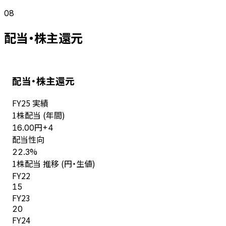
08
配当・株主還元
配当・株主還元
FY
25
実績
1株配当 (年間)
円
16.00
+
4
配当性向
%
22.3
1株配当 推移 (円・生値)
FY
22
15
FY
23
20
FY
24