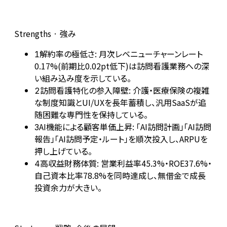
Strengths · 強み
解約率の極低さ: 月次レベニューチャーンレート
1
0.17%(前期比0.02pt低下)は訪問看護業務への深
い組み込み度を示している。
訪問看護特化の参入障壁: 介護・医療保険の複雑
2
な制度知識とUI/UXを長年蓄積し、汎用SaaSが追
随困難な専門性を保持している。
AI機能による顧客単価上昇: 「AI訪問計画」「AI訪問
3
報告」「AI訪問予定・ルート」を順次投入し、ARPUを
押し上げている。
高収益財務体質: 営業利益率45.3%・ROE37.6%・
4
自己資本比率78.8%を同時達成し、無借金で成長
投資余力が大きい。