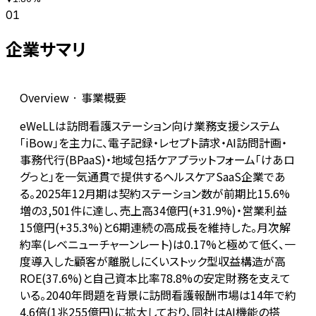
01
企業サマリ
Overview · 事業概要
eWeLLは訪問看護ステーション向け業務支援システム
「iBow」を主力に、電子記録・レセプト請求・AI訪問計画・
事務代行(BPaaS)・地域包括ケアプラットフォーム「けあロ
グっと」を一気通貫で提供するヘルスケアSaaS企業であ
る。2025年12月期は契約ステーション数が前期比15.6%
増の3,501件に達し、売上高34億円(+31.9%)・営業利益
15億円(+35.3%)と6期連続の高成長を維持した。月次解
約率(レベニューチャーンレート)は0.17%と極めて低く、一
度導入した顧客が離脱しにくいストック型収益構造が高
ROE(37.6%)と自己資本比率78.8%の安定財務を支えて
いる。2040年問題を背景に訪問看護報酬市場は14年で約
4.6倍(1兆255億円)に拡大しており、同社はAI機能の搭