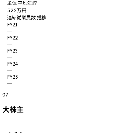
単体 平均年収
万円
522
連結従業員数 推移
FY
21
—
FY
22
—
FY
23
—
FY
24
—
FY
25
—
07
大株主