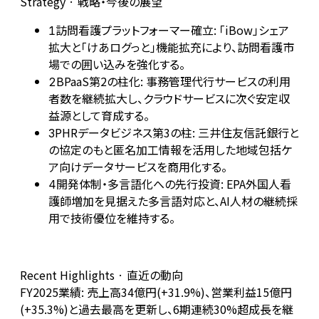
Strategy · 戦略・今後の展望
訪問看護プラットフォーマー確立: 「iBow」シェア
1
拡大と「けあログっと」機能拡充により、訪問看護市
場での囲い込みを強化する。
BPaaS第2の柱化: 事務管理代行サービスの利用
2
者数を継続拡大し、クラウドサービスに次ぐ安定収
益源として育成する。
PHRデータビジネス第3の柱: 三井住友信託銀行と
3
の協定のもと匿名加工情報を活用した地域包括ケ
ア向けデータサービスを商用化する。
開発体制・多言語化への先行投資: EPA外国人看
4
護師増加を見据えた多言語対応と、AI人材の継続採
用で技術優位を維持する。
Recent Highlights · 直近の動向
FY2025業績: 売上高34億円(+31.9%)、営業利益15億円
(+35.3%)と過去最高を更新し、6期連続30%超成長を継