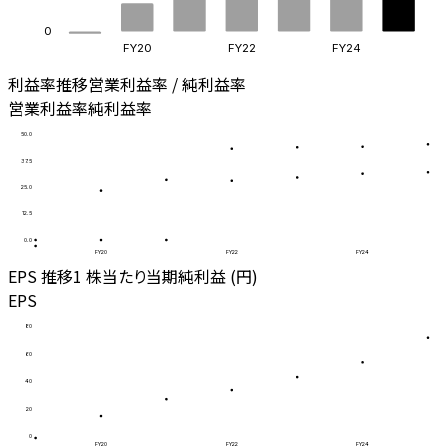
0
FY20
FY22
FY24
利益率推移
営業利益率 / 純利益率
営業利益率
純利益率
50.0
37.5
25.0
12.5
0.0
FY20
FY22
FY24
EPS 推移
1 株当たり当期純利益 (円)
EPS
80
60
40
20
0
FY20
FY22
FY24