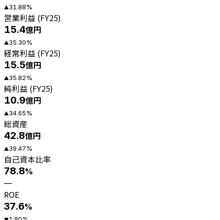
31.88
%
▲
営業利益 (FY25)
15.4
億円
35.30
%
▲
経常利益 (FY25)
15.5
億円
35.82
%
▲
純利益 (FY25)
10.9
億円
34.65
%
▲
総資産
42.8
億円
39.47
%
▲
自己資本比率
78.8
%
—
ROE
37.6
%
1.80
%
▼