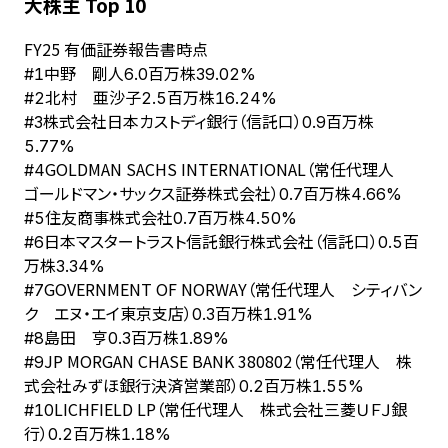
大株主 Top 10
FY
25
有価証券報告書時点
中野 剛人
#
1
6.0百万株
39.02%
北村 亜沙子
#
2
2.5百万株
16.24%
株式会社日本カストディ銀行（信託口）
#
3
0.9百万株
5.77%
GOLDMAN SACHS INTERNATIONAL（常任代理人
#
4
ゴールドマン・サックス証券株式会社）
0.7百万株
4.66%
住友商事株式会社
#
5
0.7百万株
4.50%
日本マスタートラスト信託銀行株式会社（信託口）
#
6
0.5百
万株
3.34%
GOVERNMENT OF NORWAY（常任代理人 シティバン
#
7
ク エヌ・エイ東京支店）
0.3百万株
1.91%
島田 亨
#
8
0.3百万株
1.89%
JP MORGAN CHASE BANK 380802（常任代理人 株
#
9
式会社みずほ銀行決済営業部）
0.2百万株
1.55%
LICHFIELD LP（常任代理人 株式会社三菱ＵＦＪ銀
#
10
行）
0.2百万株
1.18%