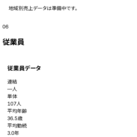
地域別売上データは準備中です。
06
従業員
従業員データ
連結
人
—
単体
人
107
平均年齢
歳
36.5
平均勤続
年
3.0