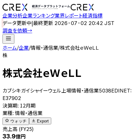
企業分析
企業ランキング
業界レポート
経済指標
データ更新中
|
最終更新
2026-07-02 20:42 JST
調査を依頼
→
ホーム
/
企業
/
情報・通信業
/
株式会社ｅＷｅＬＬ
株
株式会社ｅＷｅＬＬ
カブシキガイシャイーウェル
上場
情報・通信業
5038
EDINET:
E37902
決算期
:
12月期
業種
:
情報・通信業
ウォッチ
Export
売上高 (FY25)
33.9
億円