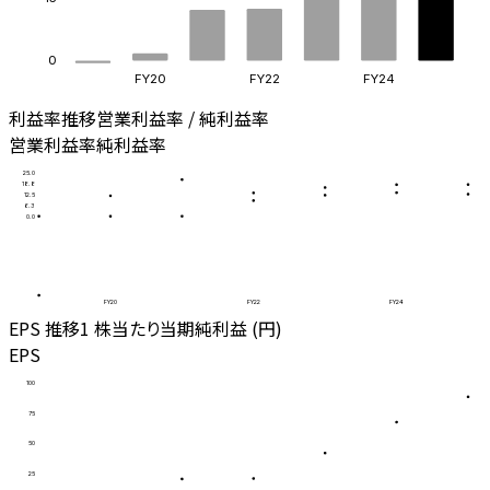
0
FY20
FY22
FY24
利益率推移
営業利益率 / 純利益率
営業利益率
純利益率
25.0
18.8
12.5
6.3
0.0
FY20
FY22
FY24
EPS 推移
1 株当たり当期純利益 (円)
EPS
100
75
50
25