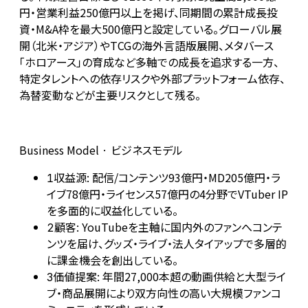
円・営業利益250億円以上を掲げ、同期間の累計成長投
資・M&A枠を最大500億円と設定している。グローバル展
開（北米・アジア）やTCGの海外言語版展開、メタバース
「ホロアース」の育成など多軸での成長を追求する一方、
特定タレントへの依存リスクや外部プラットフォーム依存、
為替変動などが主要リスクとして残る。
Business Model · ビジネスモデル
収益源: 配信/コンテンツ93億円・MD205億円・ラ
1
イブ78億円・ライセンス57億円の4分野でVTuber IP
を多面的に収益化している。
顧客: YouTubeを主軸に国内外のファンへコンテ
2
ンツを届け、グッズ・ライブ・法人タイアップで多層的
に課金機会を創出している。
価値提案: 年間27,000本超の動画供給と大型ライ
3
ブ・商品展開により双方向性の高い大規模ファンコ