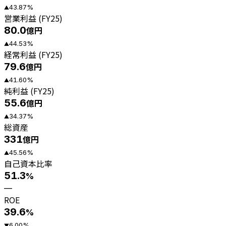
43.87
%
▲
営業利益 (FY25)
80.0
億円
44.53
%
▲
経常利益 (FY25)
79.6
億円
41.60
%
▲
純利益 (FY25)
55.6
億円
34.37
%
▲
総資産
331
億円
45.56
%
▲
自己資本比率
51.3
%
—
ROE
39.6
%
6.00
%
▼