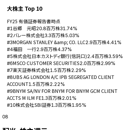
大株主 Top 10
FY
25
有価証券報告書時点
谷郷 元昭
#
1
20.8百万株
31.74%
バレー株式会社
#
2
3.3百万株
5.03%
MORGAN STANLEY &amp; CO. LLC
#
3
2.9百万株
4.41%
福田 一行
#
4
2.9百万株
4.37%
株式会社日本カストディ銀行(信託口)
#
5
2.4百万株
3.59%
MSCO CUSTOMER SECURITIES
#
6
2.0百万株
2.99%
楽天証券株式会社
#
7
1.5百万株
2.29%
UBS AG LONDON A/C IPB SEGREGATED CLIENT
#
8
ACCOUNT
1.5百万株
2.22%
BNYM SA/NV FOR BNYM FOR BNYM GCM CLIENT
#
9
ACCTS M ILM FE
1.3百万株
2.01%
株式会社SBI証券
#
10
1.3百万株
1.95%
08