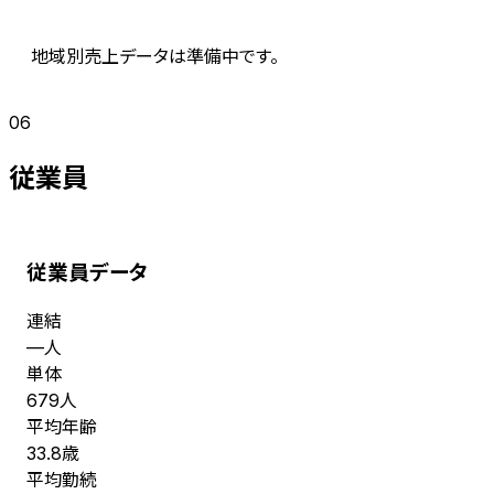
地域別売上データは準備中です。
06
従業員
従業員データ
連結
人
—
単体
人
679
平均年齢
歳
33.8
平均勤続