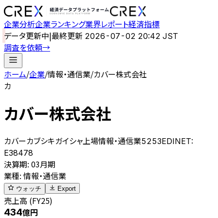
企業分析
企業ランキング
業界レポート
経済指標
データ更新中
|
最終更新
2026-07-02 20:42 JST
調査を依頼
→
ホーム
/
企業
/
情報・通信業
/
カバー株式会社
カ
カバー株式会社
カバーカブシキガイシャ
上場
情報・通信業
5253
EDINET:
E38478
決算期
:
03月期
業種
:
情報・通信業
ウォッチ
Export
売上高 (FY25)
434
億円