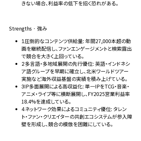
きない場合、利益率の低下を招く恐れがある。
Strengths · 強み
圧倒的なコンテンツ供給量: 年間27,000本超の動
1
画を継続配信し、ファンエンゲージメントと検索露出
で競合を大きく上回っている。
多言語・多地域展開の先行優位: 英語・インドネシ
2
ア語グループを早期に確立し、北米ワールドツアー
実施など海外収益基盤の実績を積み上げている。
IP多面展開による高収益化: 単一IPをTCG・音楽・
3
アニメ・ライブ等に横断展開し、FY2025営業利益率
18.4%を達成している。
ネットワーク効果によるコミュニティ優位: タレン
4
ト・ファン・クリエイターの共創エコシステムが参入障
壁を形成し、競合の模倣を困難にしている。