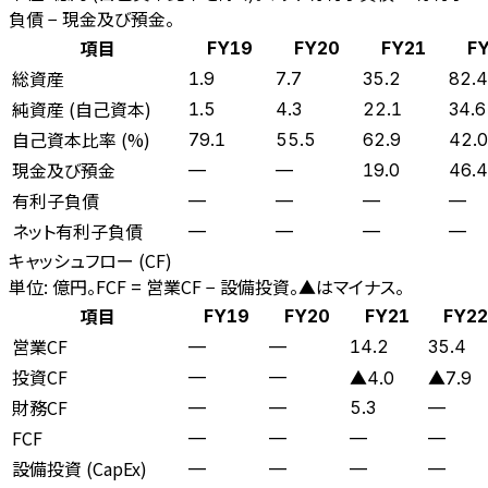
負債 − 現金及び預金。
項目
FY19
FY20
FY21
F
総資産
1.9
7.7
35.2
82.4
純資産 (自己資本)
1.5
4.3
22.1
34.6
自己資本比率 (%)
79.1
55.5
62.9
42.0
現金及び預金
—
—
19.0
46.4
有利子負債
—
—
—
—
ネット有利子負債
—
—
—
—
キャッシュフロー (CF)
単位: 億円。FCF = 営業CF − 設備投資。▲はマイナス。
項目
FY19
FY20
FY21
FY22
営業CF
—
—
14.2
35.4
投資CF
—
—
▲4.0
▲7.9
財務CF
—
—
5.3
—
FCF
—
—
—
—
設備投資 (CapEx)
—
—
—
—