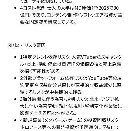
ミュニティを形成している。
コスト構造: 仕入の大半はMD原価（FY2025で80
4
億円）であり、コンテンツ制作・ソフトウエア投資が主
要な固定費を構成している。
Risks · リスク要因
特定タレント依存リスク: 人気VTuberのスキャンダ
1
ル・炎上・活動停止は関連IPの価値毀損と売上急減
を招く可能性がある。
外部プラットフォーム依存リスク: YouTube等の規
2
約変更や収益配分見直しが直接的な収益減少に直
結するリスクが中長期的に残る。
海外展開に伴う為替・規制リスク: 北米・アジア拡
3
大に伴い為替変動・現地法規制・税制変化が業績に
影響を与える可能性がある。
新規事業（メタバース・ゲーム）の投資回収リスク:
4
ホロアース等への開発投資が予定通りに収益化で