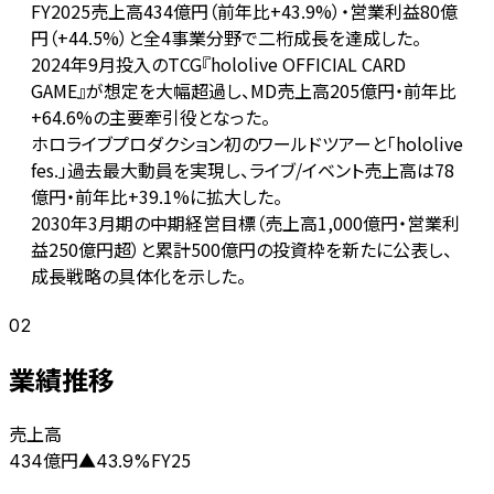
FY2025売上高434億円（前年比+43.9%）・営業利益80億
円（+44.5%）と全4事業分野で二桁成長を達成した。
2024年9月投入のTCG『hololive OFFICIAL CARD
GAME』が想定を大幅超過し、MD売上高205億円・前年比
+64.6%の主要牽引役となった。
ホロライブプロダクション初のワールドツアーと「hololive
fes.」過去最大動員を実現し、ライブ/イベント売上高は78
億円・前年比+39.1%に拡大した。
2030年3月期の中期経営目標（売上高1,000億円・営業利
益250億円超）と累計500億円の投資枠を新たに公表し、
成長戦略の具体化を示した。
02
業績推移
売上高
億円
FY25
434
▲
43.9
%