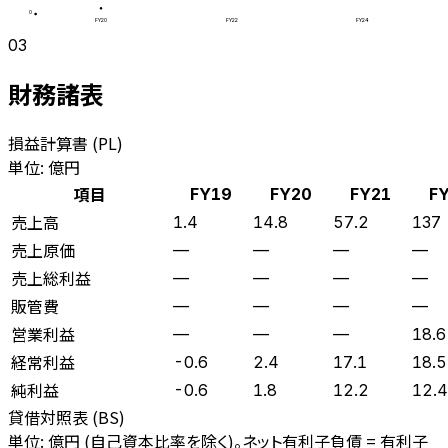
0
FY20
FY22
FY24
03
財務諸表
損益計算書 (PL)
単位: 億円
項目
FY19
FY20
FY21
F
売上高
1.4
14.8
57.2
137
売上原価
—
—
—
—
売上総利益
—
—
—
—
販管費
—
—
—
—
営業利益
—
—
—
18.6
経常利益
-0.6
2.4
17.1
18.5
純利益
-0.6
1.8
12.2
12.4
貸借対照表 (BS)
単位: 億円 (自己資本比率を除く)。ネット有利子負債 = 有利子