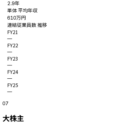
年
2.9
単体 平均年収
万円
610
連結従業員数 推移
FY
21
—
FY
22
—
FY
23
—
FY
24
—
FY
25
—
07
大株主