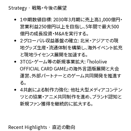
Strategy · 戦略・今後の展望
中期数値目標: 2030年3月期に売上高1,000億円・
1
営業利益250億円以上を目指し、5年間で最大500
億円の成長投資・M&Aを実行する。
グローバル収益基盤の確立: 北米・アジアでの現
2
地グッズ生産・流通体制を構築し、海外イベント拡充
と現地ライセンス展開を加速する。
TCG・ゲーム等の新規事業拡大: 『hololive
3
OFFICIAL CARD GAME』の海外言語版展開と大会
運営、外部パートナーとのゲーム共同開発を推進す
る。
共創による制作力強化: 他社大型メディアコンテン
4
ツとの協業・アニメ共同制作を進め、ブランド認知と
新規ファン獲得を継続的に拡大する。
Recent Highlights · 直近の動向