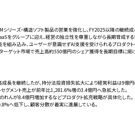
ning BIMシリーズ・構造ソフト製品の営業を強化し、FY2025以降
SaaSをグループに迎え、経営の独立性を尊重しながら長期育成する
I機能を組み込み、ユーザーが意識せずAI支援を受けられるプロダク
算するターゲット市場で売上高約550億円のシェア獲得を長期目標に掲
8%)と高成長を継続したが、持分法投資損失拡大により経常利益は9億円(
クトセグメント売上が前年比1,281.6%増の3.4億円へ急拡大した。
、のれんが8.4億円増加するなどプロダクト拡充戦略が具体化した。
の30.8%へ低下し、顧客分散が着実に進展している。