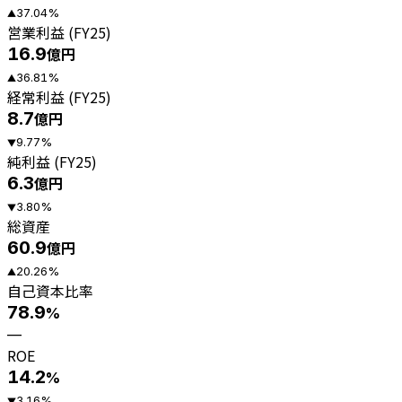
37.04
%
▲
営業利益 (FY25)
16.9
億円
36.81
%
▲
経常利益 (FY25)
8.7
億円
9.77
%
▼
純利益 (FY25)
6.3
億円
3.80
%
▼
総資産
60.9
億円
20.26
%
▲
自己資本比率
78.9
%
—
ROE
14.2
%
3.16
%
▼