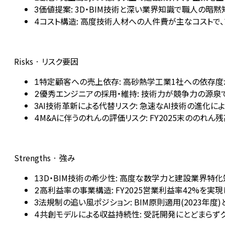
価値提案: 3D・BIM技術と深い業界知識で職人の暗
3
コスト構造: 高度技術人材への人件費が主なコストで
4
Risks · リスク要因
特定顧客への売上依存: 高砂熱学工業1社への依存度が
1
優秀エンジニアの採用・維持: 技術力が競争力の源
2
AI技術革新による代替リスク: 急速なAI技術の進
3
M&Aに伴うのれんの評価リスク: FY2025末ののれ
4
Strengths · 強み
3D・BIM技術の希少性: 高度な数学力と建設業界
1
高利益率の事業構造: FY2025営業利益率42%を
2
法規制の追い風ポジション: BIM原則適用(2023年
3
共創モデルによる収益持続性: 受託開発にとどまらず
4