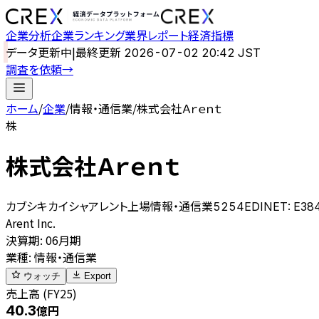
企業分析
企業ランキング
業界レポート
経済指標
データ更新中
|
最終更新
2026-07-02 20:42 JST
調査を依頼
→
ホーム
/
企業
/
情報・通信業
/
株式会社Ａｒｅｎｔ
株
株式会社Ａｒｅｎｔ
カブシキカイシャアレント
上場
情報・通信業
5254
EDINET:
E38
Arent Inc.
決算期
:
06月期
業種
:
情報・通信業
ウォッチ
Export
売上高 (FY25)
40.3
億円