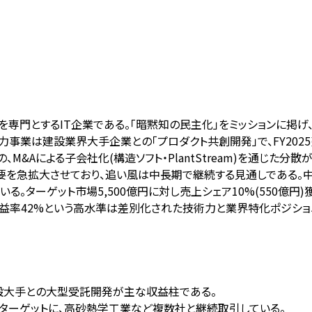
推進を専門とするIT企業である。「暗黙知の民主化」をミッションに
事業は建設業界大手企業との「プロダクト共創開発」で、FY2025
&Aによる子会社化(構造ソフト・PlantStream)を通じた分散
要を急拡大させており、追い風は中長期で継続する見通しである。中長
。ターゲット市場5,500億円に対し売上シェア10%(550億円)獲得
益率42%という高水準は差別化された技術力と業界特化ポジショ
建設大手との大型受託開発が主な収益柱である。
主ターゲットに、高砂熱学工業など複数社と継続取引している。