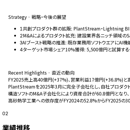
Strategy · 戦略・今後の展望
共創プロダクト群の拡販: PlantStream・Light
1
M&Aによるプロダクト拡充: 建設業界各ニッチ領域の
2
AIブースト戦略の推進: 既存業務用ソフトウエアにA
3
ターゲット市場シェア10%獲得: 5,500億円と試
4
Recent Highlights · 直近の動向
FY2025売上高40億円(+37%)、営業利益17億円(+36.
PlantStreamを2025年3月に完全子会社化し、自社プロダ
構造ソフトのM&A子会社化により資産合計が60.8億円となり
高砂熱学工業への依存度がFY2024の52.8%からFY2025
02
業績推移