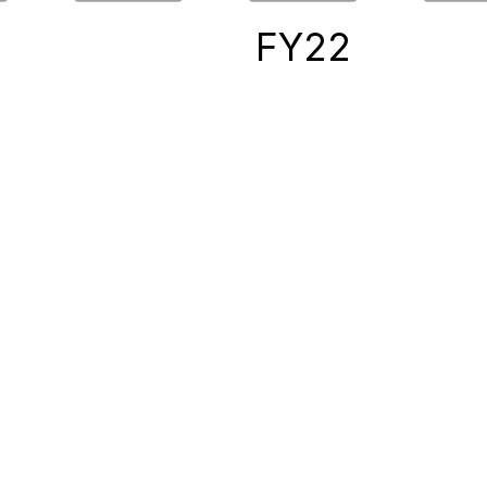
0
FY22