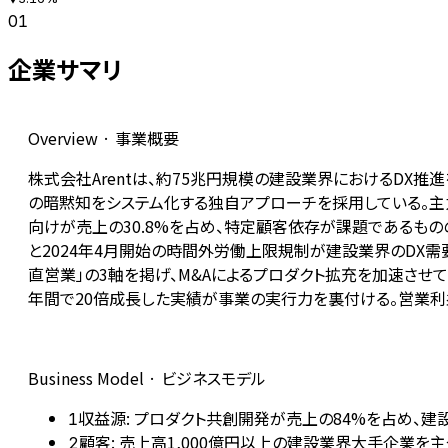
01
企業サマリ
Overview · 事業概要
株式会社Arentは、約75兆円規模の建設業界におけるDX
の暗黙知をシステム化する独自アプローチを採用している。主力
向けが売上の30.8%を占め、特定顧客依存が課題であるものの、M
と2024年4月開始の時間外労働上限規制が建設業界のDX需
直営業」の3軸を掲げ、M&Aによるプロダクト拡充を加速させている
年間で20倍成長した実績が事業の実行力を裏付ける。営業利
Business Model · ビジネスモデル
収益源: プロダクト共創開発が売上の84%を占め、
1
顧客: 売上高1,000億円以上の建設業界大手企業を
2