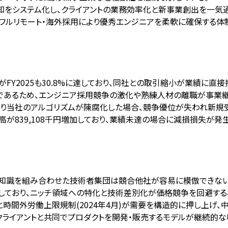
黙知をシステム化し、クライアントの業務効率化と新事業創出を一気
、フルリモート・海外採用により優秀エンジニアを柔軟に確保する体
FY2025も30.8%に達しており、同社との取引縮小が業績に直接
泉であるため、エンジニア採用競争の激化や熟練人材の離職が事業
化により当社のアルゴリズムが陳腐化した場合、競争優位が失われ新規
ん残高が839,108千円増加しており、業績未達の場合に減損損失が
特化知識を組み合わせた技術者集団は競合他社が容易に模倣できな
実現しており、ニッチ領域への特化と技術差別化が価格競争を回避す
度)と時間外労働上限規制(2024年4月)が需要を構造的に押し上げ
クライアントと共同でプロダクトを開発・販売するモデルが継続的な