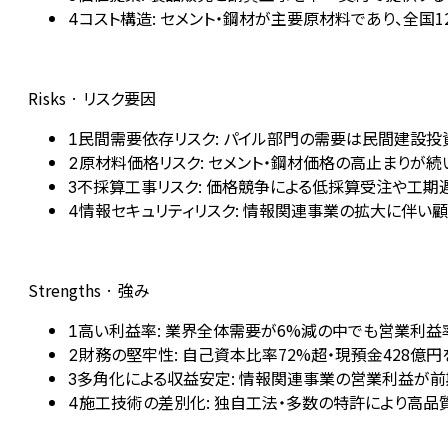
コスト構造: セメント・鋼材が主要原材料であり、全
4
Risks · リスク要因
民間需要依存リスク: パイル部門の需要は民間建設
1
原材料価格リスク: セメント・鋼材価格の高止まりが
2
不採算工事リスク: 価格競争による低採算受注や工
3
情報セキュリティリスク: 情報関連事業の拡大に伴い
4
Strengths · 強み
高い利益率: 業界全体需要が6%減の中でも営業利益
1
財務の堅牢性: 自己資本比率72%超・現預金428
2
多角化による収益安定: 情報関連事業の営業利益が前期
3
施工技術の差別化: 独自工法・多数の特許により高品
4