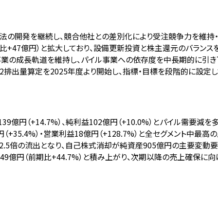
工法の開発を継続し、競合他社との差別化により受注競争力を維持
前期比+47億円）と拡大しており、設備更新投資と株主還元のバラン
事業の成長軌道を維持し、パイル事業への依存度を中長期的に引き
2のCO2排出量算定を2025年度より開始し、指標・目標を段階的に設
益139億円（+14.7%）、純利益102億円（+10.0%）とパイル需要減
+35.4%）・営業利益18億円（+128.7%）と全セグメント中最
2.5倍の流出となり、自己株式消却が純資産905億円の主要変動要
49億円（前期比+44.7%）と積み上がり、次期以降の売上確保に