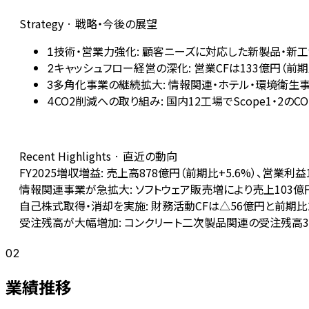
Strategy · 戦略・今後の展望
技術・営業力強化: 顧客ニーズに対応した新製品・新
1
キャッシュフロー経営の深化: 営業CFは133億円（
2
多角化事業の継続拡大: 情報関連・ホテル・環境衛生
3
CO2削減への取り組み: 国内12工場でScope1・
4
Recent Highlights · 直近の動向
FY2025増収増益: 売上高878億円（前期比+5.6%）、営業利
情報関連事業が急拡大: ソフトウェア販売増により売上103億円（
自己株式取得・消却を実施: 財務活動CFは△56億円と前期比
受注残高が大幅増加: コンクリート二次製品関連の受注残高3
02
業績推移