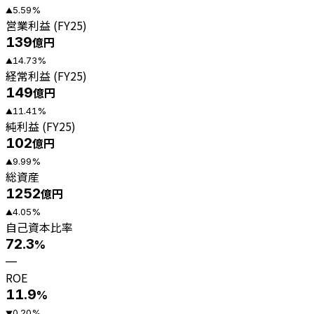
5.59
%
▲
営業利益 (FY25)
139
億円
14.73
%
▲
経常利益 (FY25)
149
億円
11.41
%
▲
純利益 (FY25)
102
億円
9.99
%
▲
総資産
1252
億円
4.05
%
▲
自己資本比率
72.3
%
—
ROE
11.9
%
0.20
%
▼