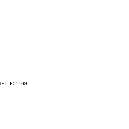
NET:
E01169