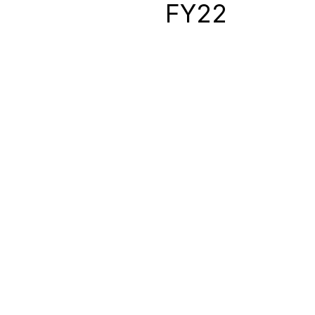
0
FY22