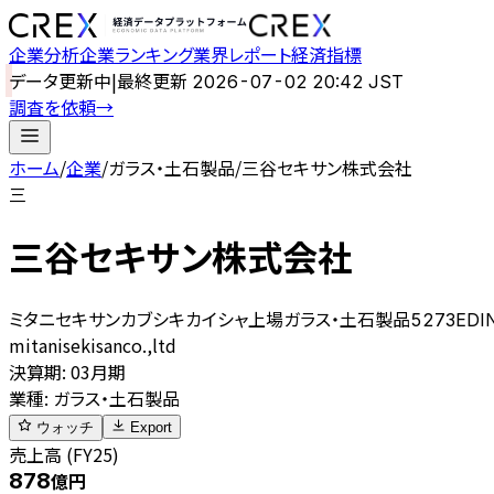
企業分析
企業ランキング
業界レポート
経済指標
データ更新中
|
最終更新
2026-07-02 20:42 JST
調査を依頼
→
ホーム
/
企業
/
ガラス・土石製品
/
三谷セキサン株式会社
三
三谷セキサン株式会社
ミタニセキサンカブシキカイシャ
上場
ガラス・土石製品
5273
EDI
mitanisekisanco.,ltd
決算期
:
03月期
業種
:
ガラス・土石製品
ウォッチ
Export
売上高 (FY25)
878
億円