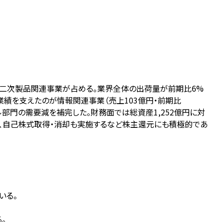
ト二次製品関連事業が占める。業界全体の出荷量が前期比6%
の好業績を支えたのが情報関連事業（売上103億円・前期比
パイル部門の需要減を補完した。財務面では総資産1,252億円に対
あり、自己株式取得・消却も実施するなど株主還元にも積極的であ
いる。
。