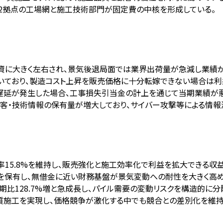
国12拠点の工場網と施工技術部門が固定費の中核を形成している。
投資に大きく左右され、景気後退局面では業界出荷量が急減し業績
続いており、製造コスト上昇を販売価格に十分転嫁できない場合は利
期遅延が発生した場合、工事損失引当金の計上を通じて当期業績が
顧客・技術情報の保有量が増大しており、サイバー攻撃等による情報
率15.8%を維持し、販売強化と施工効率化で利益を拡大できる収
億円を保有し、無借金に近い財務基盤が景気変動への耐性を大きく高め
比128.7%増と急成長し、パイル需要の変動リスクを構造的に分
質施工を実現し、価格競争が激化する中でも競合との差別化を維持