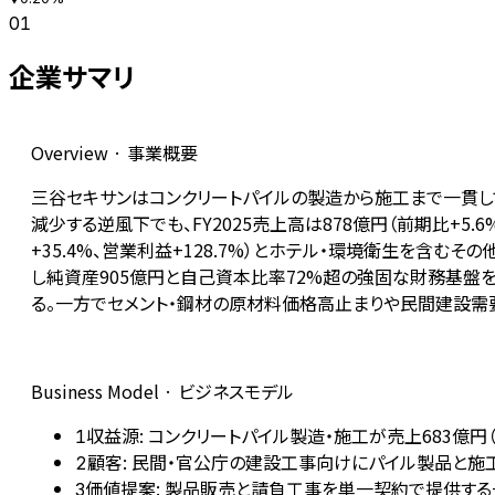
01
企業サマリ
Overview · 事業概要
三谷セキサンはコンクリートパイルの製造から施工まで一貫し
減少する逆風下でも、FY2025売上高は878億円（前期比+5
+35.4%、営業利益+128.7%）とホテル・環境衛生を含む
し純資産905億円と自己資本比率72%超の強固な財務基盤を
る。一方でセメント・鋼材の原材料価格高止まりや民間建設需
Business Model · ビジネスモデル
収益源: コンクリートパイル製造・施工が売上683億円
1
顧客: 民間・官公庁の建設工事向けにパイル製品と施
2
価値提案: 製品販売と請負工事を単一契約で提供する
3