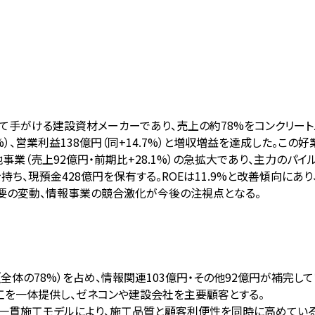
て手がける建設資材メーカーであり、売上の約78%をコンクリー
.6%）、営業利益138億円（同+14.7%）と増収増益を達成した。こ
その他事業（売上92億円・前期比+28.1%）の急拡大であり、主力の
持ち、現預金428億円を保有する。ROEは11.9%と改善傾向に
要の変動、情報事業の競合激化が今後の注視点となる。
（全体の78%）を占め、情報関連103億円・その他92億円が補完して
工を一体提供し、ゼネコンや建設会社を主要顧客とする。
一貫施工モデルにより、施工品質と顧客利便性を同時に高めている