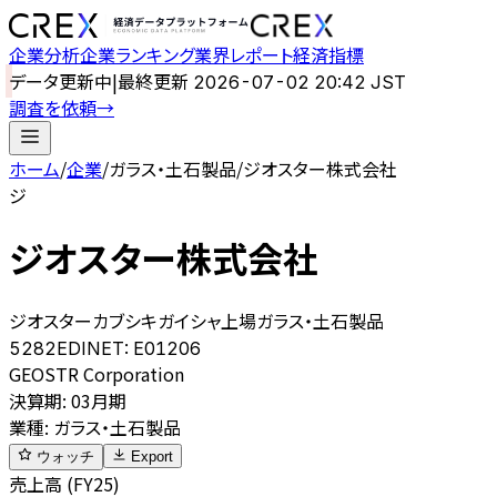
企業分析
企業ランキング
業界レポート
経済指標
データ更新中
|
最終更新
2026-07-02 20:42 JST
調査を依頼
→
ホーム
/
企業
/
ガラス・土石製品
/
ジオスター株式会社
ジ
ジオスター株式会社
ジオスターカブシキガイシャ
上場
ガラス・土石製品
5282
EDINET:
E01206
GEOSTR Corporation
決算期
:
03月期
業種
:
ガラス・土石製品
ウォッチ
Export
売上高 (FY25)