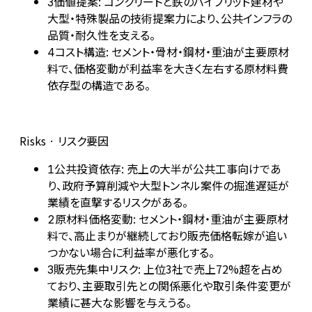
価値提案: コンクリートと鉄のハイブリッド建材や
3
大型・特殊製品の技術提案力により、公共インフラの
品質・耐久性を支える。
コスト構造: セメント・骨材・鋼材・重油が主要原材
4
料で、価格変動が利益率を大きく左右する原材料費
依存型の構造である。
Risks · リスク要因
公共投資依存: 売上の大半が公共工事向けであ
1
り、政府予算削減や大型トンネル案件の掘進遅延が
業績を直撃するリスクがある。
原材料価格変動: セメント・鋼材・重油が主要原材
2
料で、高止まりが継続しており販売価格転嫁が追い
つかない場合に利益率が悪化する。
販売先集中リスク: 上位3社で売上72%超を占め
3
ており、主要取引先との関係悪化や取引条件変更が
業績に甚大な影響を与えうる。