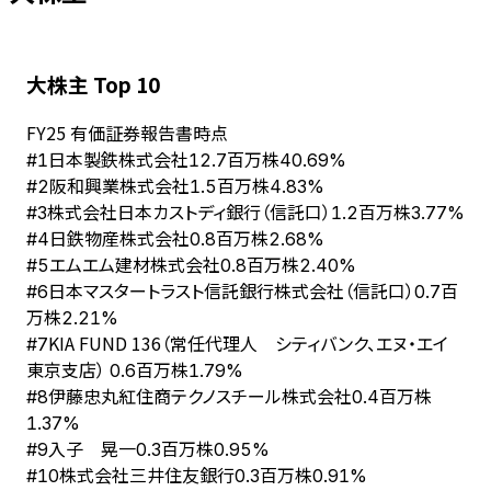
大株主 Top 10
FY
25
有価証券報告書時点
日本製鉄株式会社
#
1
12.7百万株
40.69%
阪和興業株式会社
#
2
1.5百万株
4.83%
株式会社日本カストディ銀行（信託口）
#
3
1.2百万株
3.77%
日鉄物産株式会社
#
4
0.8百万株
2.68%
エムエム建材株式会社
#
5
0.8百万株
2.40%
日本マスタートラスト信託銀行株式会社（信託口）
#
6
0.7百
万株
2.21%
KIA FUND 136（常任代理人 シティバンク、エヌ・エイ
#
7
東京支店）
0.6百万株
1.79%
伊藤忠丸紅住商テクノスチール株式会社
#
8
0.4百万株
1.37%
入子 晃一
#
9
0.3百万株
0.95%
株式会社三井住友銀行
#
10
0.3百万株
0.91%