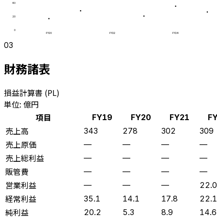
40
20
0
FY20
FY22
FY24
03
財務諸表
損益計算書 (PL)
単位: 億円
項目
FY19
FY20
FY21
F
売上高
343
278
302
309
売上原価
—
—
—
—
売上総利益
—
—
—
—
販管費
—
—
—
—
営業利益
—
—
—
22.0
経常利益
35.1
14.1
17.8
22.1
純利益
20.2
5.3
8.9
14.6