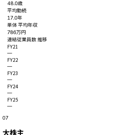
歳
48.0
平均勤続
年
17.0
単体 平均年収
万円
786
連結従業員数 推移
FY
21
—
FY
22
—
FY
23
—
FY
24
—
FY
25
—
07
大株主