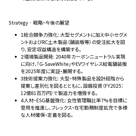
Strategy · 戦略・今後の展望
総合競争力強化: 大型セグメントに加え中小セグメ
1
ントおよびRC土木製品（舗装版等）の受注拡大を図
り、安定収益構造を構築する。
環境製品開発: 2040年カーボンニュートラル実現
2
に向け、「G-SaveWhite」やEVワイヤレス給電舗装版
を2025年度に実証・展開する。
技術提案力強化: 大型・特殊製品を設計段階から
3
提案し差別化を図るとともに、設備投資（FY2025：
12億81百万円）で製造力を増強する。
人材・ESG基盤強化: 女性管理職比率7%を目標に
4
登用を推進し、フレックス・在宅勤務制度拡充で多様
な人材確保・定着を図る。