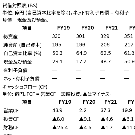
貸借対照表 (BS)
単位: 億円 (自己資本比率を除く)。ネット有利子負債 = 有利子
負債 − 現金及び預金。
項目
FY19
FY20
FY21
F
総資産
330
301
329
351
純資産 (自己資本)
195
196
206
217
自己資本比率 (%)
59.3
64.9
62.5
61.8
現金及び預金
29.1
17.7
48.7
50.9
有利子負債
—
—
—
—
ネット有利子負債
—
—
—
—
キャッシュフロー (CF)
単位: 億円。FCF = 営業CF − 設備投資。▲はマイナス。
項目
FY19
FY20
FY21
FY
営業CF
43.9
2.2
37.3
19.9
投資CF
▲8.0
▲9.1
▲4.6
▲6.1
財務CF
▲25.4
▲4.5
▲1.7
▲11.