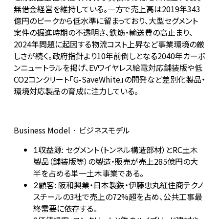
無借金経営を維持している。一方で売上高は2019年343
億円のピークから低水準に留まっており、大型セグメント
案件の掘進時期の不透明さ、鉄筋・輸送費の高止まり、
2024年問題に起因する物流コスト上昇など事業環境の厳
しさが続く。政府指針より10年前倒しとなる2040年カーボ
ンニュートラルを掲げ、EVワイヤレス給電対応舗装版や低
CO2コンクリート「G-SaveWhite」の開発など差別化製品・
環境対応製品の育成に注力している。
Business Model · ビジネスモデル
収益源: セグメント（トンネル構造部材）とRC土木
1
製品（舗装版等）の製造・販売が売上285億円の大
半を占める単一土木事業である。
顧客: 阪和興業・日本製鉄・伊藤忠丸紅住商テクノ
2
スチールの3社で売上の72%超を占め、公共工事最
終需要に依存する。