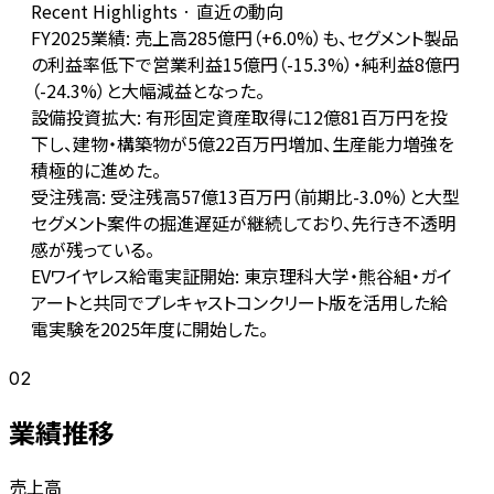
Recent Highlights · 直近の動向
FY2025業績: 売上高285億円（+6.0%）も、セグメント製品
の利益率低下で営業利益15億円（-15.3%）・純利益8億円
（-24.3%）と大幅減益となった。
設備投資拡大: 有形固定資産取得に12億81百万円を投
下し、建物・構築物が5億22百万円増加、生産能力増強を
積極的に進めた。
受注残高: 受注残高57億13百万円（前期比-3.0%）と大型
セグメント案件の掘進遅延が継続しており、先行き不透明
感が残っている。
EVワイヤレス給電実証開始: 東京理科大学・熊谷組・ガイ
アートと共同でプレキャストコンクリート版を活用した給
電実験を2025年度に開始した。
02
業績推移
売上高