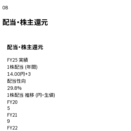
08
配当・株主還元
配当・株主還元
FY
25
実績
1株配当 (年間)
円
14.00
+
3
配当性向
%
29.8
1株配当 推移 (円・生値)
FY
20
5
FY
21
9
FY
22