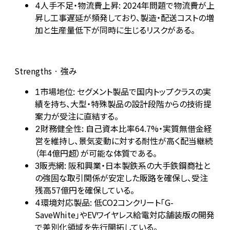
人手不足・物流費上昇: 2024年問題で物流費が上
4
昇し工事遅延が頻発しており、製造・配送コストの増
加と生産量低下が同時に生じるリスクがある。
Strengths · 強み
市場地位: セグメント製品で国内トップクラスの実
1
績を持ち、大型・特殊製品の設計段階からの技術提
案力が受注に直結する。
財務健全性: 自己資本比率64.7%・実質無借金経
2
営を維持し、景気変動に対する耐性が高く配当継続
（年4億円超）が可能な体質である。
販売網: 阪和興業・日本製鉄系の大手鉄鋼商社と
3
の強固な取引関係が安定した販路を確保し、受注
残高57億円を確保している。
環境対応製品: 低CO2コンクリート「G-
4
SaveWhite」やEVワイヤレス給電対応舗装版の開発
で差別化領域を先行開拓している。