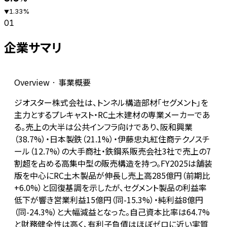
1.33
%
▼
01
企業サマリ
Overview · 事業概要
ジオスター株式会社は、トンネル構造部材「セグメント」を
主力とするプレキャスト・RC土木建材の専業メーカーであ
る。売上の大半は公共インフラ向けであり、阪和興業
（38.7%）・日本製鉄（21.1%）・伊藤忠丸紅住商テクノスチ
ール（12.7%）の大手商社・鉄鋼系販売会社3社で売上の7
割超を占める高集中型の販売構造を持つ。FY2025は舗装
版を中心にRC土木製品が伸長し売上高285億円（前期比
+6.0%）と回復基調を示したが、セグメント製品の利益率
低下が響き営業利益15億円（同-15.3%）・純利益8億円
（同-24.3%）と大幅減益となった。自己資本比率は64.7%
と財務健全性は高く、有利子負債はほぼゼロに近い実質