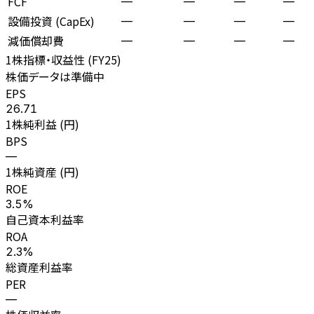
FCF
—
—
—
—
設備投資 (CapEx)
—
—
—
—
減価償却費
—
—
—
—
1株指標・収益性 (
FY25
)
株価データは準備中
EPS
26.71
1株純利益 (円)
BPS
—
1株純資産 (円)
ROE
3.5%
自己資本利益率
ROA
2.3%
総資産利益率
PER
—