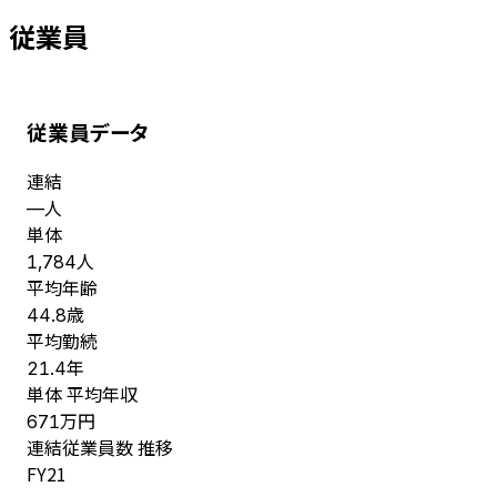
従業員
従業員データ
連結
人
—
単体
人
1,784
平均年齢
歳
44.8
平均勤続
年
21.4
単体 平均年収
万円
671
連結従業員数 推移
FY
21