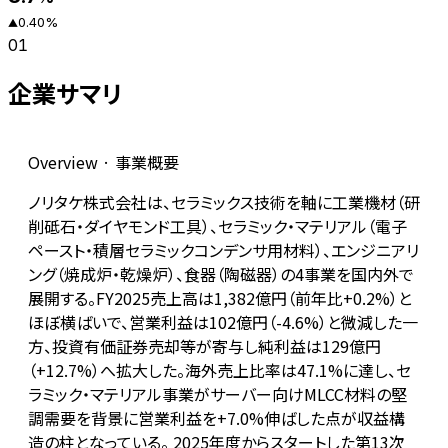
0.40
%
▲
01
企業サマリ
Overview · 事業概要
ノリタケ株式会社は、セラミックス技術を軸に工業機材（研
削砥石・ダイヤモンド工具）、セラミック・マテリアル（電子
ペースト・積層セラミックコンデンサ用材料）、エンジニアリ
ング（焼成炉・乾燥炉）、食器（陶磁器）の4事業を国内外で
展開する。FY2025売上高は1,382億円（前年比+0.2%）と
ほぼ横ばいで、営業利益は102億円（-4.6%）と微減した一
方、投資有価証券売却等が寄与し純利益は129億円
（+12.7%）へ拡大した。海外売上比率は47.1%に達し、セ
ラミック・マテリアル事業がサーバー向けMLCC材料の堅
調需要を背景に営業利益を+7.0%伸ばした点が収益構
造の柱となっている。 2025年度からスタートした第13次