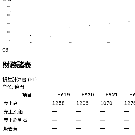
800
600
400
200
0
FY20
FY22
FY24
03
財務諸表
損益計算書 (PL)
単位: 億円
項目
FY19
FY20
FY21
F
売上高
1258
1206
1070
127
売上原価
—
—
—
—
売上総利益
—
—
—
—
販管費
—
—
—
—