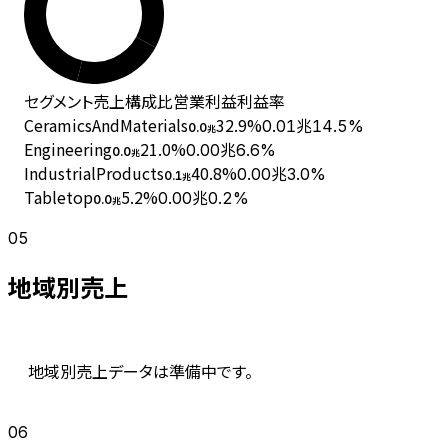
セグメント
売上
構成比
営業利益
利益率
CeramicsAndMaterials
32.9
%
0.01兆
14.5%
0.0
兆
Engineering
21.0
%
0.00兆
6.6%
0.0
兆
IndustrialProducts
40.8
%
0.00兆
3.0%
0.1
兆
Tabletop
5.2
%
0.00兆
0.2%
0.0
兆
05
地域別売上
地域別売上データは準備中です。
06