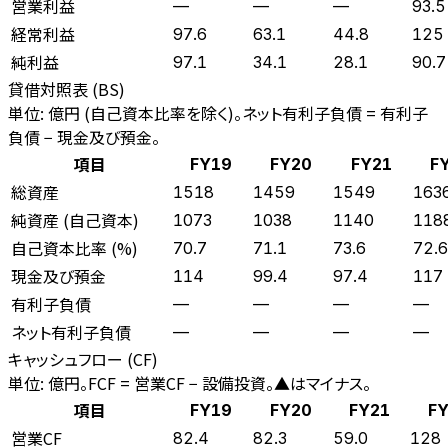
営業利益
—
—
—
93.5
経常利益
97.6
63.1
44.8
125
純利益
97.1
34.1
28.1
90.7
貸借対照表 (BS)
単位: 億円 (自己資本比率を除く)。ネット有利子負債 = 有利子
負債 − 現金及び預金。
項目
FY19
FY20
FY21
F
総資産
1518
1459
1549
163
純資産 (自己資本)
1073
1038
1140
118
自己資本比率 (%)
70.7
71.1
73.6
72.6
現金及び預金
114
99.4
97.4
117
有利子負債
—
—
—
—
ネット有利子負債
—
—
—
—
キャッシュフロー (CF)
単位: 億円。FCF = 営業CF − 設備投資。▲はマイナス。
項目
FY19
FY20
FY21
FY
営業CF
82.4
82.3
59.0
128