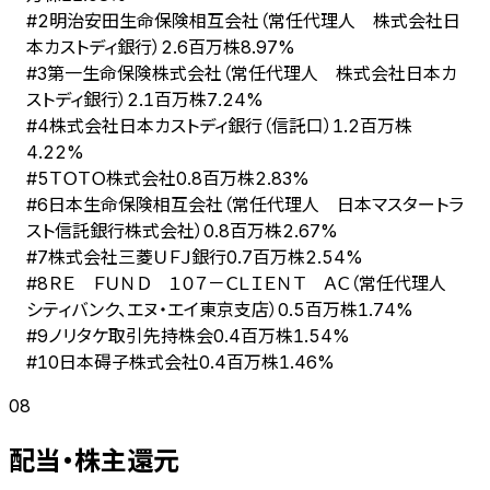
明治安田生命保険相互会社（常任代理人 株式会社日
#
2
本カストディ銀行）
2.6百万株
8.97%
第一生命保険株式会社（常任代理人 株式会社日本カ
#
3
ストディ銀行）
2.1百万株
7.24%
株式会社日本カストディ銀行（信託口）
#
4
1.2百万株
4.22%
ＴＯＴＯ株式会社
#
5
0.8百万株
2.83%
日本生命保険相互会社（常任代理人 日本マスタートラ
#
6
スト信託銀行株式会社）
0.8百万株
2.67%
株式会社三菱ＵＦＪ銀行
#
7
0.7百万株
2.54%
ＲＥ ＦＵＮＤ １０７－ＣＬＩＥＮＴ ＡＣ（常任代理人
#
8
シティバンク、エヌ・エイ東京支店）
0.5百万株
1.74%
ノリタケ取引先持株会
#
9
0.4百万株
1.54%
日本碍子株式会社
#
10
0.4百万株
1.46%
08
配当・株主還元