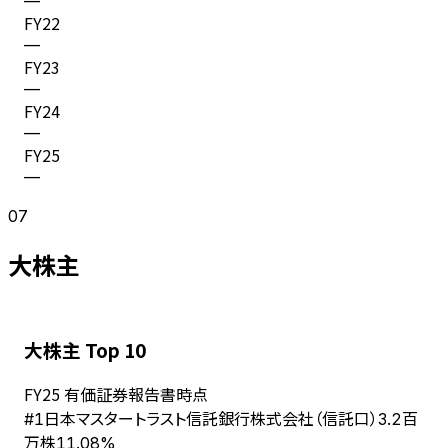
—
FY
22
—
FY
23
—
FY
24
—
FY
25
—
07
大株主
大株主 Top 10
FY
25
有価証券報告書時点
日本マスタートラスト信託銀行株式会社（信託口）
#
1
3.2百
万株
11.08%