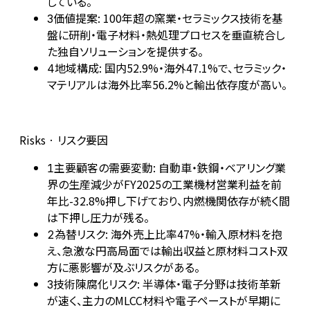
している。
価値提案: 100年超の窯業・セラミックス技術を基
3
盤に研削・電子材料・熱処理プロセスを垂直統合し
た独自ソリューションを提供する。
地域構成: 国内52.9%・海外47.1%で、セラミック・
4
マテリアルは海外比率56.2%と輸出依存度が高い。
Risks · リスク要因
主要顧客の需要変動: 自動車・鉄鋼・ベアリング業
1
界の生産減少がFY2025の工業機材営業利益を前
年比-32.8%押し下げており、内燃機関依存が続く間
は下押し圧力が残る。
為替リスク: 海外売上比率47%・輸入原材料を抱
2
え、急激な円高局面では輸出収益と原材料コスト双
方に悪影響が及ぶリスクがある。
技術陳腐化リスク: 半導体・電子分野は技術革新
3
が速く、主力のMLCC材料や電子ペーストが早期に