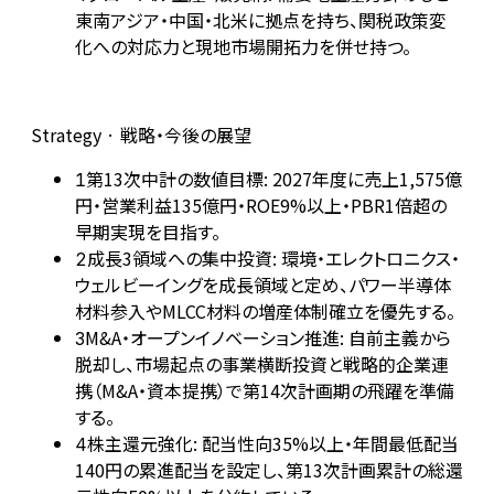
東南アジア・中国・北米に拠点を持ち、関税政策変
化への対応力と現地市場開拓力を併せ持つ。
Strategy · 戦略・今後の展望
第13次中計の数値目標: 2027年度に売上1,575億
1
円・営業利益135億円・ROE9%以上・PBR1倍超の
早期実現を目指す。
成長3領域への集中投資: 環境・エレクトロニクス・
2
ウェルビーイングを成長領域と定め、パワー半導体
材料参入やMLCC材料の増産体制確立を優先する。
M&A・オープンイノベーション推進: 自前主義から
3
脱却し、市場起点の事業横断投資と戦略的企業連
携（M&A・資本提携）で第14次計画期の飛躍を準備
する。
株主還元強化: 配当性向35%以上・年間最低配当
4
140円の累進配当を設定し、第13次計画累計の総還