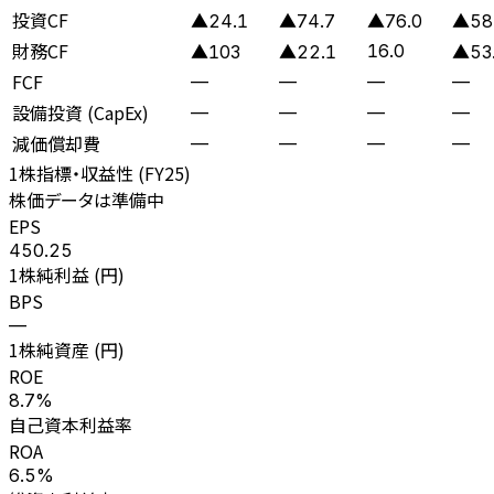
投資CF
▲24.1
▲74.7
▲76.0
▲58
財務CF
16.0
▲103
▲22.1
▲53
FCF
—
—
—
—
設備投資 (CapEx)
—
—
—
—
減価償却費
—
—
—
—
1株指標・収益性 (
FY25
)
株価データは準備中
EPS
450.25
1株純利益 (円)
BPS
—
1株純資産 (円)
ROE
8.7%
自己資本利益率
ROA
6.5%