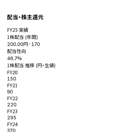
配当・株主還元
FY
25
実績
1株配当 (年間)
円
200.00
-170
配当性向
%
46.7
1株配当 推移 (円・生値)
FY
20
150
FY
21
90
FY
22
220
FY
23
295
FY
24
370