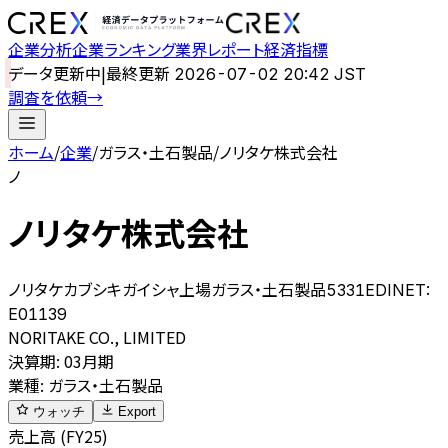
企業分析
企業ランキング
業界レポート
経済指標
データ更新中
|
最終更新
2026-07-02 20:42 JST
調査を依頼
→
ホーム
/
企業
/
ガラス・土石製品
/
ノリタケ株式会社
ノ
ノリタケ株式会社
ノリタケカブシキガイシャ
上場
ガラス・土石製品
5331
EDINET:
E01139
NORITAKE CO., LIMITED
決算期
:
03月期
業種
:
ガラス・土石製品
ウォッチ
Export
売上高 (FY25)