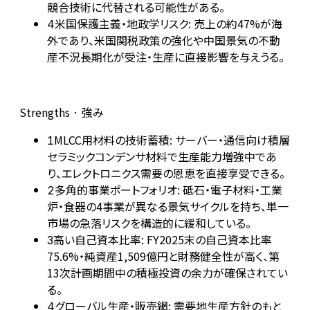
競合技術に代替される可能性がある。
米国保護主義・地政学リスク: 売上の約47%が海
4
外であり、米国関税政策の強化や中国景気の不動
産不況長期化が受注・生産に直接影響を与えうる。
Strengths · 強み
MLCC用材料の技術蓄積: サーバー・通信向け積層
1
セラミックコンデンサ材料で生産能力増強中であ
り、エレクトロニクス需要の恩恵を直接享受できる。
多角的事業ポートフォリオ: 砥石・電子材料・工業
2
炉・食器の4事業が異なる景気サイクルを持ち、単一
市場の急落リスクを構造的に緩和している。
高い自己資本比率: FY2025末の自己資本比率
3
75.6%・純資産1,509億円と財務健全性が高く、第
13次計画期間中の積極投資の余力が確保されてい
る。
グローバル生産・販売網: 需要地生産方針のもと
4