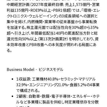
中期経営計画（2027年度最終目標: 売上1,575億円・営業
利益135億円・ROE9%以上・PBR1倍超）では、「環境・エレ
クトロニクス・ウェルビーイング」の3成長領域への選択と
集中を掲げ、内燃機関・窯業等の従来基盤から事業転換
を加速する。株主還元面では配当性向を30%超から35%
超へ引き上げ、年間最低配当140円の累進配当方針と総
還元性向50%以上（第13次計画累計）を明示しており、資
本効率改善とPBR改善への本気度が問われる局面にあ
る。
Business Model · ビジネスモデル
収益源: 工業機材40.8%・セラミック・マテリアル
1
32.9%・エンジニアリング21.0%・食器5.2%の4事業
で構成される。
顧客: 自動車・鉄鋼・電子半導体・エネルギー・ホテ
2
ルなど多業種に製品を供給し特定業種依存を分散