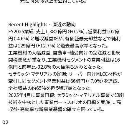
元性向50%以上を公約している。
Recent Highlights · 直近の動向
FY2025業績: 売上1,382億円（+0.2%）、営業利益102億
円（-4.6%）と増収減益だが、有価証券売却益などで純利
益は129億円（+12.7%）と過去最高水準となった。
工業機材の大幅減益: 自動車・軸受向けの受注減と北米
関税懸念が重なり、工業機材セグメントの営業利益は16
億円と前年比-32.8%の大幅落ち込みとなった。
セラミック・マテリアルの好調: サーバー向けMLCC材料が
牽引し同セグメント営業利益は66億円（+7.0%）を達成、
全社収益の約65%を担う稼ぎ頭となった。
2025年4月に事業再編: セラミック・マテリアル事業で印刷
技術を中核とした事業ポートフォリオの再編を実施し、高
収益・高効率な新事業基盤の確立を図っている。
02