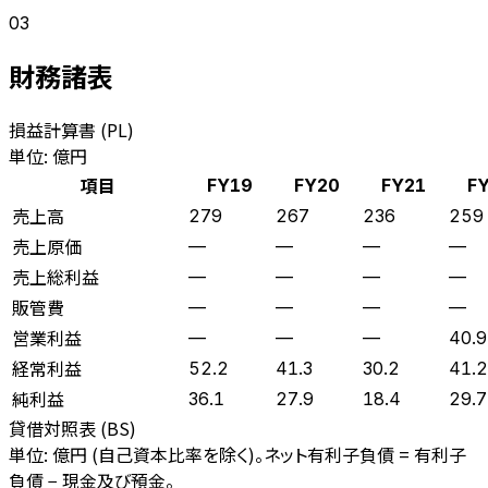
03
財務諸表
損益計算書 (PL)
単位: 億円
項目
FY19
FY20
FY21
F
売上高
279
267
236
259
売上原価
—
—
—
—
売上総利益
—
—
—
—
販管費
—
—
—
—
営業利益
—
—
—
40.9
経常利益
52.2
41.3
30.2
41.2
純利益
36.1
27.9
18.4
29.7
貸借対照表 (BS)
単位: 億円 (自己資本比率を除く)。ネット有利子負債 = 有利子
負債 − 現金及び預金。