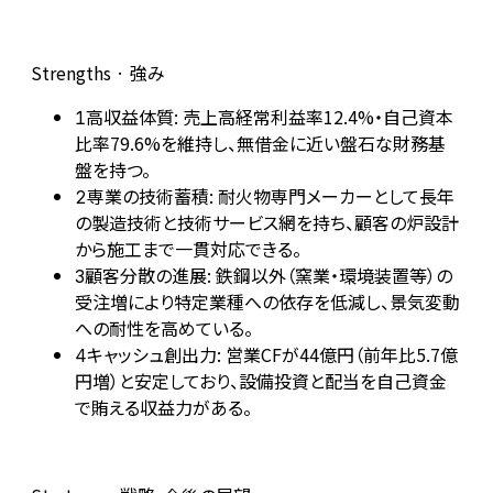
Strengths · 強み
高収益体質: 売上高経常利益率12.4%・自己資本
1
比率79.6%を維持し、無借金に近い盤石な財務基
盤を持つ。
専業の技術蓄積: 耐火物専門メーカーとして長年
2
の製造技術と技術サービス網を持ち、顧客の炉設計
から施工まで一貫対応できる。
顧客分散の進展: 鉄鋼以外（窯業・環境装置等）の
3
受注増により特定業種への依存を低減し、景気変動
への耐性を高めている。
キャッシュ創出力: 営業CFが44億円（前年比5.7億
4
円増）と安定しており、設備投資と配当を自己資金
で賄える収益力がある。