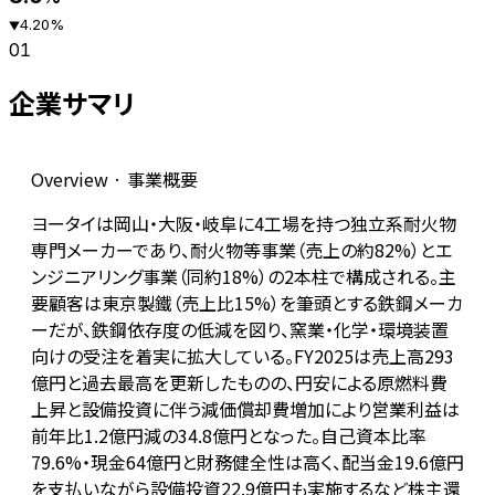
4.20
%
▼
01
企業サマリ
Overview · 事業概要
ヨータイは岡山・大阪・岐阜に4工場を持つ独立系耐火物
専門メーカーであり、耐火物等事業（売上の約82%）とエ
ンジニアリング事業（同約18%）の2本柱で構成される。主
要顧客は東京製鐵（売上比15%）を筆頭とする鉄鋼メーカ
ーだが、鉄鋼依存度の低減を図り、窯業・化学・環境装置
向けの受注を着実に拡大している。FY2025は売上高293
億円と過去最高を更新したものの、円安による原燃料費
上昇と設備投資に伴う減価償却費増加により営業利益は
前年比1.2億円減の34.8億円となった。自己資本比率
79.6%・現金64億円と財務健全性は高く、配当金19.6億円
を支払いながら設備投資22.9億円も実施するなど株主還