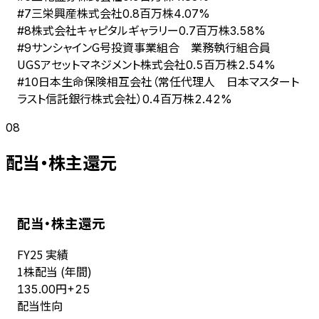
三栄興産株式会社
#
7
0.8百万株
4.07%
株式会社キャピタルギャラリー
#
8
0.7百万株
3.58%
サンシャインG号投資事業組合 業務執行組合員
#
9
UGSアセットマネジメント株式会社
0.5百万株
2.54%
日本生命保険相互会社（常任代理人 日本マスタート
#
10
ラスト信託銀行株式会社）
0.4百万株
2.42%
08
配当・株主還元
配当・株主還元
FY
25
実績
1株配当 (年間)
円
135.00
+
25
配当性向