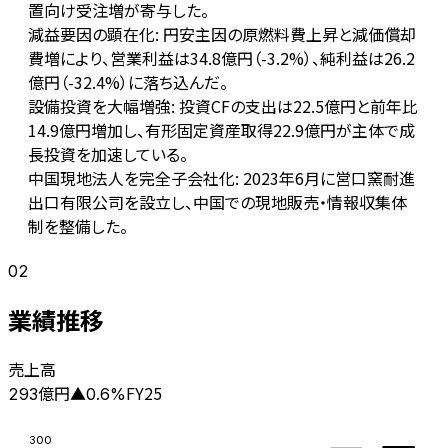
置向け受注増が寄与した。
減益要因の顕在化: 円安主因の原燃料費上昇と減価償却
費増により、営業利益は34.8億円（-3.2%）、純利益は26.2
億円（-32.4%）に落ち込んだ。
設備投資を大幅増強: 投資CFの支出は22.5億円と前年比
14.9億円増加し、有形固定資産取得22.9億円が主体で成
長投資を加速している。
中国現地法人を完全子会社化: 2023年6月に営口窯耐進
出口有限公司を設立し、中国での現地販売・情報収集体
制を整備した。
02
業績推移
売上高
億円
FY25
293
▲
0.6
%
300