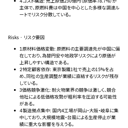
コスト構造: 売上原価230億円（原価率78.7%）が
4
主体で、原燃料費は中国を中心とした多様な調達ル
ートでリスク分散している。
Risks · リスク要因
原材料価格変動: 原燃料の主要調達先が中国に偏
1
在しており、為替円安や地政学リスクにより原価が
上昇しやすい構造である。
特定顧客依存: 東京製鐵1社で売上の15%を占
2
め、同社の生産調整が業績に直結するリスクが残存
している。
価格競争激化: 耐火物業界の競争は激しく、競合
3
他社による低価格攻勢が粗利率を圧迫する可能性
がある。
製造拠点集中: 国内4工場が岡山・大阪・岐阜に集
4
中しており、大規模地震・台風による生産停止が業
績に重大な影響を与えうる。