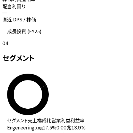
配当利回り
—
直近 DPS / 株価
成長投資 (
FY25
)
04
セグメント
セグメント
売上
構成比
営業利益
利益率
Engeneering
17.5
%
0.00兆
13.9%
0.0
兆