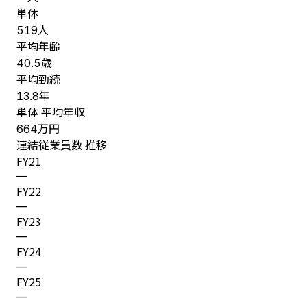
単体
人
519
平均年齢
歳
40.5
平均勤続
年
13.8
単体 平均年収
万円
664
連結従業員数 推移
FY
21
—
FY
22
—
FY
23
—
FY
24
—
FY
25
—