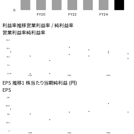
0
FY20
FY22
FY24
利益率推移
営業利益率 / 純利益率
営業利益率
純利益率
20.0
15.0
10.0
5.0
0.0
FY20
FY22
FY24
EPS 推移
1 株当たり当期純利益 (円)
EPS
250
187.5
125
62.5
0
FY20
FY22
FY24