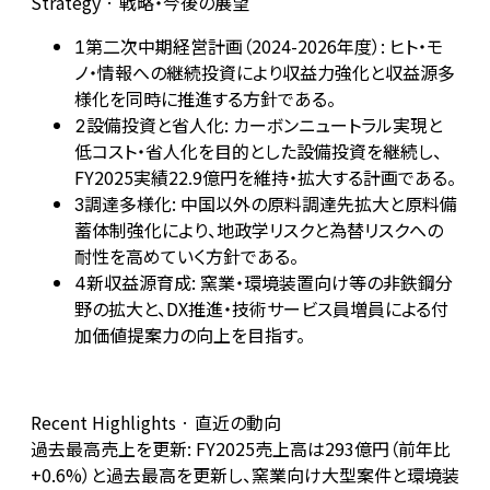
Strategy · 戦略・今後の展望
第二次中期経営計画（2024-2026年度）: ヒト・モ
1
ノ・情報への継続投資により収益力強化と収益源多
様化を同時に推進する方針である。
設備投資と省人化: カーボンニュートラル実現と
2
低コスト・省人化を目的とした設備投資を継続し、
FY2025実績22.9億円を維持・拡大する計画である。
調達多様化: 中国以外の原料調達先拡大と原料備
3
蓄体制強化により、地政学リスクと為替リスクへの
耐性を高めていく方針である。
新収益源育成: 窯業・環境装置向け等の非鉄鋼分
4
野の拡大と、DX推進・技術サービス員増員による付
加価値提案力の向上を目指す。
Recent Highlights · 直近の動向
過去最高売上を更新: FY2025売上高は293億円（前年比
+0.6%）と過去最高を更新し、窯業向け大型案件と環境装