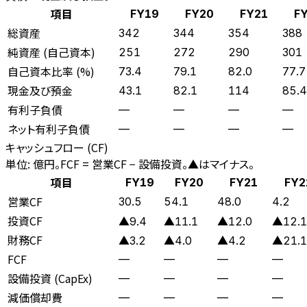
項目
FY19
FY20
FY21
F
総資産
342
344
354
388
純資産 (自己資本)
251
272
290
301
自己資本比率 (%)
73.4
79.1
82.0
77.7
現金及び預金
43.1
82.1
114
85.4
有利子負債
—
—
—
—
ネット有利子負債
—
—
—
—
キャッシュフロー (CF)
単位: 億円。FCF = 営業CF − 設備投資。▲はマイナス。
項目
FY19
FY20
FY21
FY2
営業CF
30.5
54.1
48.0
4.2
投資CF
▲9.4
▲11.1
▲12.0
▲12.1
財務CF
▲3.2
▲4.0
▲4.2
▲21.1
FCF
—
—
—
—
設備投資 (CapEx)
—
—
—
—
減価償却費
—
—
—
—