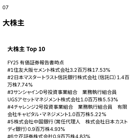
07
大株主
大株主 Top 10
FY
25
有価証券報告書時点
住友大阪セメント株式会社
#
1
3.2百万株
17.53%
日本マスタートラスト信託銀行株式会社（信託口）
#
2
1.4百
万株
7.74%
サンシャインD号投資事業組合 業務執行組合員
#
3
UGSアセットマネジメント株式会社
1.0百万株
5.53%
チャレンジ2号投資事業組合 業務執行組合員 有限
#
4
会社キャピタル・マネジメント
1.0百万株
5.22%
株式会社中国銀行（常任代理人 株式会社日本カスト
#
5
ディ銀行）
0.9百万株
4.93%
立花証券株式会社
#
6
0.9百万株
4.83%