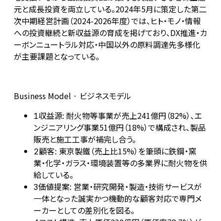
元と成長投資を両立している。2024年5月に策定した第二
次中期経営計画（2024-2026年度）では、ヒト・モノ・情報
への投資継続と新収益源の育成を掲げており、DX推進・カ
ーボンニュートラル対応・中国以外の原料調達先多様化
が主要課題となっている。
Business Model · ビジネスモデル
収益源: 耐火物等事業が売上241億円（82%）、エ
1
ンジニアリング事業51億円（18%）で構成され、製品
販売と施工工事が補完し合う。
顧客: 東京製鐵（売上比15%）を筆頭に鉄鋼・窯
2
業・化学・ガラス・環境装置等の多業界に耐火物を供
給している。
価値提案: 営業・研究開発・製造・技術サービスが
3
一体となった誠実かつ機動的な顧客対応で専門メ
ーカーとしての差別化を図る。