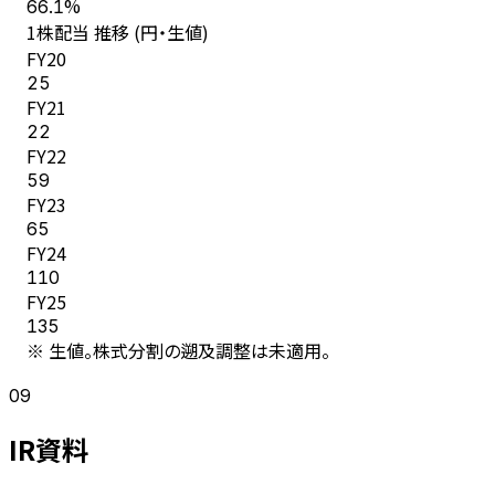
%
66.1
1株配当 推移 (円・生値)
FY
20
25
FY
21
22
FY
22
59
FY
23
65
FY
24
110
FY
25
135
※ 生値。株式分割の遡及調整は未適用。
09
IR資料