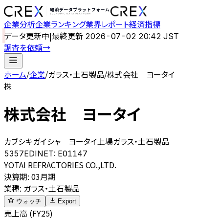
企業分析
企業ランキング
業界レポート
経済指標
データ更新中
|
最終更新
2026-07-02 20:42 JST
調査を依頼
→
ホーム
/
企業
/
ガラス・土石製品
/
株式会社 ヨータイ
株
株式会社 ヨータイ
カブシキガイシャ ヨータイ
上場
ガラス・土石製品
5357
EDINET:
E01147
YOTAI REFRACTORIES CO.,LTD.
決算期
:
03月期
業種
:
ガラス・土石製品
ウォッチ
Export
売上高 (FY25)