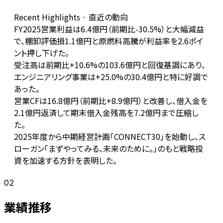
Recent Highlights · 直近の動向
FY2025営業利益は6.4億円（前期比-30.5%）と大幅減益
で、棚卸評価損1.1億円と原燃料高騰が利益率を2.6ポイ
ント押し下げた。
受注高は前期比+10.6%の103.6億円と回復基調にあり、
エンジニアリング事業は+25.0%の30.4億円と特に好調で
あった。
営業CFは16.8億円（前期比+8.9億円）と改善し、借入金を
2.1億円返済して期末借入金残高を7.2億円まで圧縮し
た。
2025年度から中期経営計画「CONNECT30」を始動し、ス
ローガン「まずやってみる、未来のために。」のもと戦略投
資を加速する方針を表明した。
02
業績推移