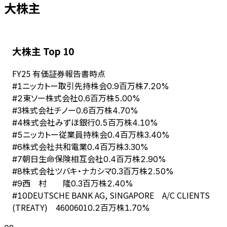
大株主
大株主 Top 10
FY
25
有価証券報告書時点
ニッカトー取引先持株会
#
1
0.9百万株
7.20%
東ソー株式会社
#
2
0.6百万株
5.00%
株式会社チノー
#
3
0.6百万株
4.70%
株式会社みずほ銀行
#
4
0.5百万株
4.10%
ニッカトー従業員持株会
#
5
0.4百万株
3.40%
株式会社共和電業
#
6
0.4百万株
3.30%
朝日生命保険相互会社
#
7
0.4百万株
2.90%
株式会社ツバキ・ナカシマ
#
8
0.3百万株
2.50%
西 村 隆
#
9
0.3百万株
2.40%
DEUTSCHE BANK AG, SINGAPORE A/C CLIENTS
#
10
(TREATY) 4600601
0.2百万株
1.70%