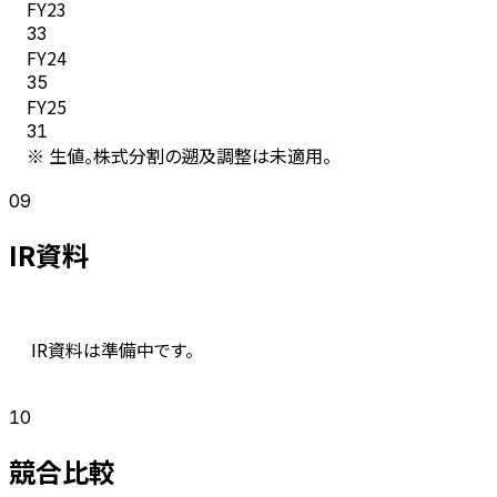
FY
23
33
FY
24
35
FY
25
31
※ 生値。株式分割の遡及調整は未適用。
09
IR資料
IR資料は準備中です。
10
競合比較