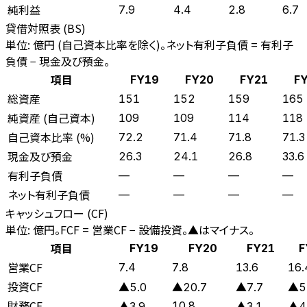
純利益
7.9
4.4
2.8
6.7
貸借対照表 (BS)
単位: 億円 (自己資本比率を除く)。ネット有利子負債 = 有利子
負債 − 現金及び預金。
項目
FY19
FY20
FY21
F
総資産
151
152
159
165
純資産 (自己資本)
109
109
114
118
自己資本比率 (%)
72.2
71.4
71.8
71.3
現金及び預金
26.3
24.1
26.8
33.6
有利子負債
—
—
—
—
ネット有利子負債
—
—
—
—
キャッシュフロー (CF)
単位: 億円。FCF = 営業CF − 設備投資。▲はマイナス。
項目
FY19
FY20
FY21
F
営業CF
7.4
7.8
13.6
16.
投資CF
▲5.0
▲20.7
▲7.7
▲5
財務CF
10.8
▲3.9
▲3.1
▲4