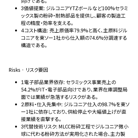
向けである。
価値提案: ジルコニアYTZボールなど100%セラミ
3
ックス製の粉砕・耐熱部品を提供し、顧客の製造工
程の精度・効率を支える。
コスト構造: 売上原価率79.9%と高く、主原料ジル
4
コニアを東ソー1社から仕入額の74.6%分調達する
構造である。
Risks · リスク要因
電子部品業界依存: セラミックス事業売上の
1
54.2%がIT・電子部品向けであり、業界在庫調整局
面では業績が急落するリスクがある。
原料・仕入先集中: ジルコニア仕入の98.7%を東ソ
2
ー1社に依存しており、供給停止や大幅値上げが直
接業績を直撃する。
代替技術リスク: MLCC粉砕工程でジルコニア微小
3
球に代わる粉砕方法が実用化された場合、主力製