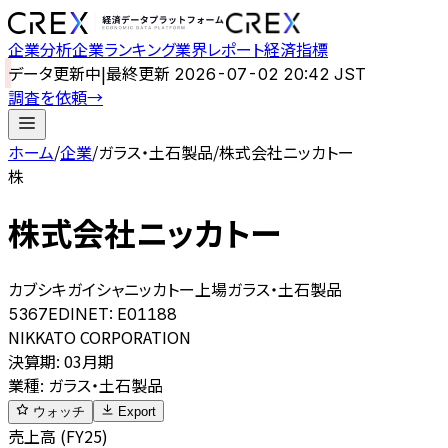
企業分析
企業ランキング
業界レポート
経済指標
データ更新中
|
最終更新
2026-07-02 20:42 JST
調査を依頼
→
ホーム
/
企業
/
ガラス・土石製品
/
株式会社ニッカトー
株
株式会社ニッカトー
カブシキガイシャニッカトー
上場
ガラス・土石製品
5367
EDINET:
E01188
NIKKATO CORPORATION
決算期
:
03月期
業種
:
ガラス・土石製品
ウォッチ
Export
売上高 (FY25)