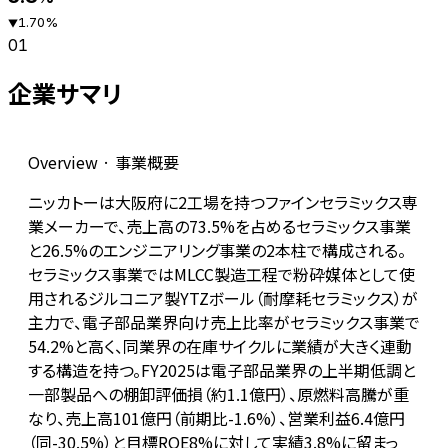
1.70
%
▼
01
企業サマリ
Overview · 事業概要
ニッカトーは大阪府に2工場を持つファインセラミックス専
業メーカーで、売上高の73.5%を占めるセラミックス事業
と26.5%のエンジニアリング事業の2本柱で構成される。
セラミックス事業ではMLCC製造工程で粉砕媒体として使
用されるジルコニア製YTZボール（耐摩耗セラミックス）が
主力で、電子部品業界向け売上比率がセラミックス事業で
54.2%と高く、同業界の在庫サイクルに業績が大きく連動
する構造を持つ。FY2025は電子部品業界の上半期低調と
一部製品への棚卸評価損（約1.1億円）、原燃料高騰が重
なり、売上高101億円（前期比-1.6%）、営業利益6.4億円
（同-30.5%）と目標ROE8%に対して実績3.8%に留まっ