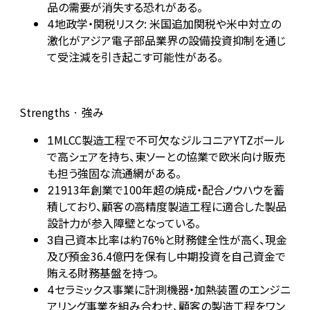
品の需要が消失する恐れがある。
地政学・関税リスク: 米国追加関税や米中対立の
4
激化がアジア電子部品業界の設備投資抑制を通じ
て受注減を引き起こす可能性がある。
Strengths · 強み
MLCC製造工程で不可欠なジルコニアYTZボール
1
で高シェアを持ち、東ソーとの協業で欧米向け販売
も担う強固な流通網がある。
1913年創業で100年超の焼成・配合ノウハウを蓄
2
積しており、顧客の高精度製造工程に適合した製品
設計力が参入障壁となっている。
自己資本比率は約76%と財務健全性が高く、現金
3
及び預金36.4億円を保有し中期投資を自己資金で
賄える財務基盤を持つ。
セラミックス事業に計測機器・加熱装置のエンジニ
4
アリング事業を組み合わせ、顧客の製造工程をワン