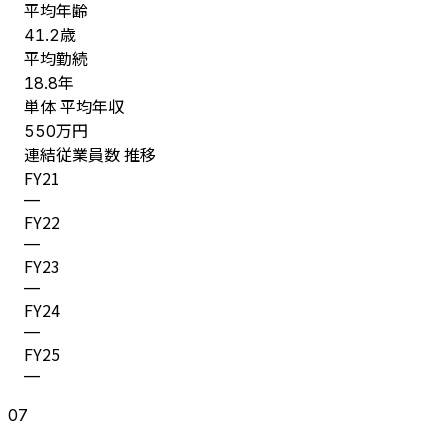
平均年齢
歳
41.2
平均勤続
年
18.8
単体 平均年収
万円
550
連結従業員数 推移
FY
21
—
FY
22
—
FY
23
—
FY
24
—
FY
25
—
07