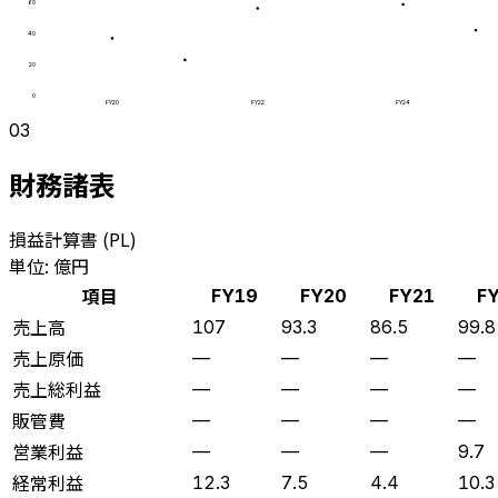
60
40
20
0
FY20
FY22
FY24
03
財務諸表
損益計算書 (PL)
単位: 億円
項目
FY19
FY20
FY21
F
売上高
107
93.3
86.5
99.8
売上原価
—
—
—
—
売上総利益
—
—
—
—
販管費
—
—
—
—
営業利益
—
—
—
9.7
経常利益
12.3
7.5
4.4
10.3