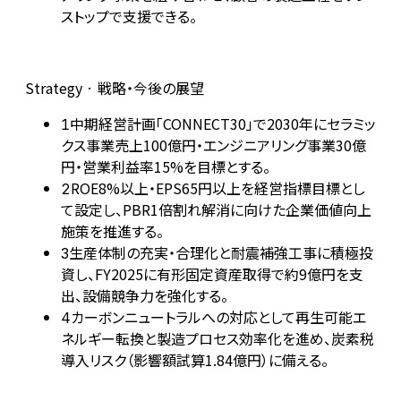
ストップで支援できる。
Strategy · 戦略・今後の展望
中期経営計画「CONNECT30」で2030年にセラミッ
1
クス事業売上100億円・エンジニアリング事業30億
円・営業利益率15%を目標とする。
ROE8%以上・EPS65円以上を経営指標目標とし
2
て設定し、PBR1倍割れ解消に向けた企業価値向上
施策を推進する。
生産体制の充実・合理化と耐震補強工事に積極投
3
資し、FY2025に有形固定資産取得で約9億円を支
出、設備競争力を強化する。
カーボンニュートラルへの対応として再生可能エ
4
ネルギー転換と製造プロセス効率化を進め、炭素税
導入リスク（影響額試算1.84億円）に備える。