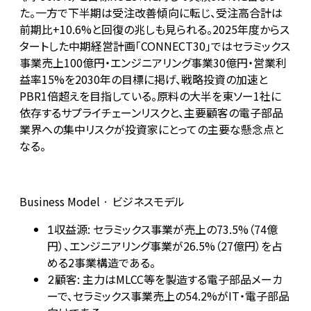
た。一方で下半期は受注改善傾向に転じ、受注高合計は
前期比+10.6%と回復の兆しも見られる。2025年度からス
タートした中期経営計画「CONNECT30」ではセラミックス
事業売上100億円・エンジニアリング事業30億円・営業利
益率15%を2030年の目標に掲げ、戦略投資の加速と
PBR1倍超えを目指している。原料の大半を東ソー1社に
依存するサプライチェーンリスクと、主要顧客の電子部品
業界への集中リスクが投資家にとっての主要な懸念点と
なる。
Business Model · ビジネスモデル
収益源: セラミックス事業が売上の73.5%（74億
1
円）、エンジニアリング事業が26.5%（27億円）を占
める2事業構造である。
顧客: 主力はMLCC等を製造する電子部品メーカ
2
ーで、セラミックス事業売上の54.2%がIT・電子部品