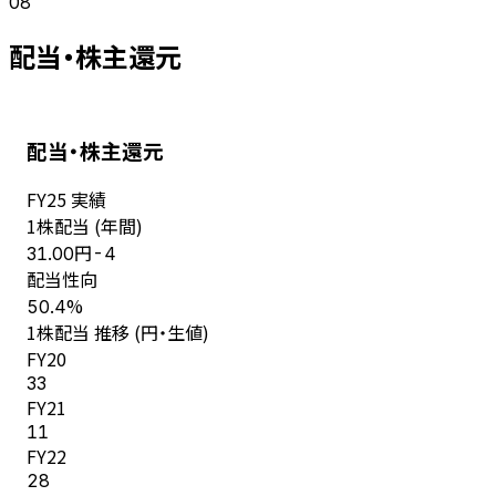
08
配当・株主還元
配当・株主還元
FY
25
実績
1株配当 (年間)
円
31.00
-4
配当性向
%
50.4
1株配当 推移 (円・生値)
FY
20
33
FY
21
11
FY
22
28