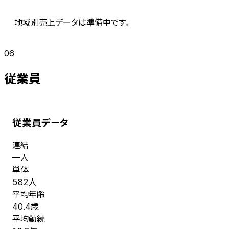
地域別売上データは準備中です。
06
従業員
従業員データ
連結
人
—
単体
人
582
平均年齢
歳
40.4
平均勤続