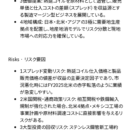
価値提案: 熱延コイルを原材料として造管し、販売
3
単価と仕入コストの差額（スプレッド）を収益源とす
る製造マージン型ビジネスを展開している。
地域構成: 日本・北米・アジアの3極に需要地生産
4
拠点を配置し、地産地消モデルでリスク分散と現地
市場への対応力を確保している。
Risks · リスク要因
スプレッド変動リスク: 熱延コイル仕入価格と製品
1
販売価格の値差が収益の主要決定因子であり、市
況悪化時にはFY2025北米の赤字転落のように業績
が急変しやすい。
米国関税・通商政策リスク: 相互関税や鉄鋼輸入
2
規制が強化された場合、北米4拠点・メキシコ工場の
事業計画や原材料調達コストに直接影響を与えるリ
スクがある。
大型投資の回収リスク: ステンレス鋼管新工場約
3