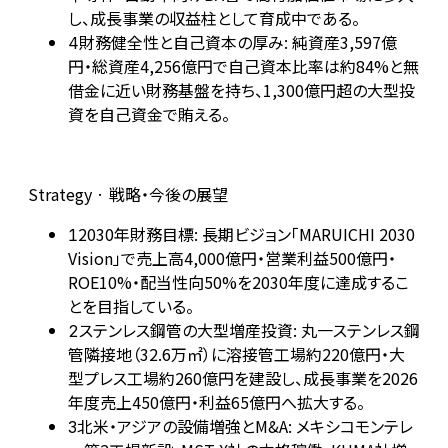
し、成長事業の収益柱として育成中である。
財務健全性と自己資本の厚み: 純資産3,597億
4
円・総資産4,256億円で自己資本比率は約84%と無
借金に近い財務基盤を持ち、1,300億円超の大型投
資を自己資金で賄える。
Strategy · 戦略・今後の展望
2030年財務目標: 長期ビジョン「MARUICHI 2030
1
Vision」で売上高4,000億円・営業利益500億円・
ROE10%・配当性向50%を2030年度に達成するこ
とを目指している。
ステンレス鋼管の大型増産投資: 丸一ステンレス鋼
2
管隣接地（32.6万㎡）に溶接管工場約220億円・大
型プレス工場約260億円を建設し、成長事業を2026
年度売上450億円・利益65億円へ拡大する。
北米・アジアの設備増強とM&A: メキシコモンテレ
3