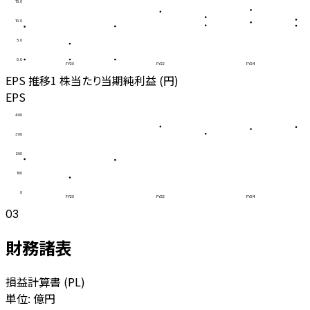
15.0
10.0
5.0
0.0
FY20
FY22
FY24
EPS 推移
1 株当たり当期純利益 (円)
EPS
400
300
200
100
0
FY20
FY22
FY24
03
財務諸表
損益計算書 (PL)
単位: 億円