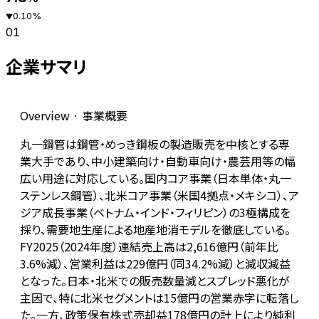
0.10
%
▼
01
企業サマリ
Overview · 事業概要
丸一鋼管は鋼管・めっき鋼板の製造販売を中核とする専
業大手であり、中小建築向け・自動車向け・農芸用等の幅
広い用途に対応している。国内コア事業（日本単体・丸一
ステンレス鋼管）、北米コア事業（米国4拠点・メキシコ）、ア
ジア成長事業（ベトナム・インド・フィリピン）の3極構成を
採り、需要地生産による地産地消モデルを徹底している。
FY2025（2024年度）連結売上高は2,616億円（前年比
3.6%減）、営業利益は229億円（同34.2%減）と減収減益
となった。日本・北米での販売数量減とスプレッド悪化が
主因で、特に北米セグメントは15億円の営業赤字に転落し
た。一方、政策保有株式売却益178億円の計上により純利