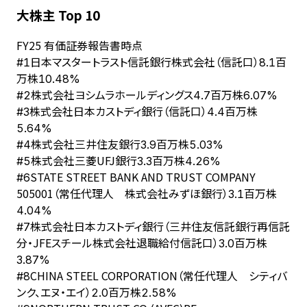
大株主 Top 10
FY
25
有価証券報告書時点
日本マスタートラスト信託銀行株式会社（信託口）
#
1
8.1百
万株
10.48%
株式会社ヨシムラホールディングス
#
2
4.7百万株
6.07%
株式会社日本カストディ銀行（信託口）
#
3
4.4百万株
5.64%
株式会社三井住友銀行
#
4
3.9百万株
5.03%
株式会社三菱UFJ銀行
#
5
3.3百万株
4.26%
STATE STREET BANK AND TRUST COMPANY
#
6
505001（常任代理人 株式会社みずほ銀行）
3.1百万株
4.04%
株式会社日本カストディ銀行（三井住友信託銀行再信託
#
7
分・JFEスチール株式会社退職給付信託口）
3.0百万株
3.87%
CHINA STEEL CORPORATION（常任代理人 シティバ
#
8
ンク、エヌ・エイ）
2.0百万株
2.58%