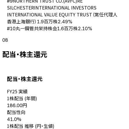
NORTHERN TRUST CO.(AVFC)RE
#
9
SILCHESTERINTERNATIONAL INVESTORS
INTERNATIONAL VALUE EQUITY TRUST（常任代理人
香港上海銀行）
1.9百万株
2.49%
丸一鋼管共栄持株会
#
10
1.6百万株
2.10%
08
配当・株主還元
配当・株主還元
FY
25
実績
1株配当 (年間)
円
186.00
配当性向
%
41.0
1株配当 推移 (円・生値)