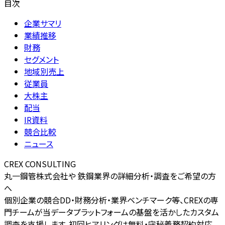
目次
企業サマリ
業績推移
財務
セグメント
地域別売上
従業員
大株主
配当
IR資料
競合比較
ニュース
CREX CONSULTING
丸一鋼管株式会社や 鉄鋼業界の詳細分析・調査をご希望の方
へ
個別企業の競合DD・財務分析・業界ベンチマーク等、CREXの専
門チームが当データプラットフォームの基盤を活かしたカスタム
調査を支援します。初回ヒアリングは無料・守秘義務契約対応