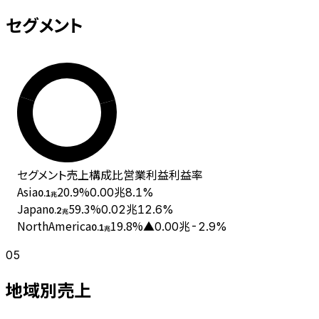
セグメント
セグメント
売上
構成比
営業利益
利益率
Asia
20.9
%
0.00兆
8.1%
0.1
兆
Japan
59.3
%
0.02兆
12.6%
0.2
兆
NorthAmerica
19.8
%
▲0.00兆
-2.9%
0.1
兆
05
地域別売上