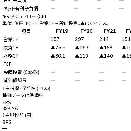
ネット有利子負債
—
—
—
—
キャッシュフロー (CF)
単位: 億円。FCF = 営業CF − 設備投資。▲はマイナス。
項目
FY19
FY20
FY21
F
営業CF
157
297
244
151
投資CF
▲75.9
▲26.9
▲168
▲1
財務CF
▲60.1
▲113
▲140
▲1
FCF
—
—
—
—
設備投資 (CapEx)
—
—
—
—
減価償却費
—
—
—
—
1株指標・収益性 (
FY25
)
株価データは準備中
EPS
338.28
1株純利益 (円)
BPS
—