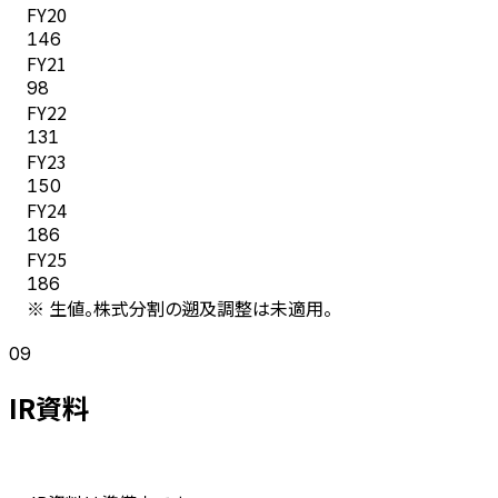
FY
20
146
FY
21
98
FY
22
131
FY
23
150
FY
24
186
FY
25
186
※ 生値。株式分割の遡及調整は未適用。
09
IR資料