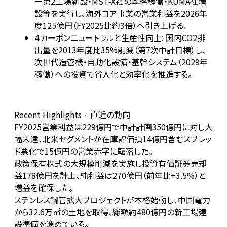
ー第2工場新設・MST-X社の本格稼働・KUMA社増
設等を実行し、海外コア事業の営業利益を2026年
度125億円（FY2025比約3倍）へ引き上げる。
カーボンニュートラルと生産性向上: 国内CO2排
4
出量を2013年度比35%削減（第7次中計目標）し、
次世代造管機・自動化設備・基幹システム（2029年
稼働）への投資で省人化と効率化を推進する。
Recent Highlights · 直近の動向
FY2025営業利益は229億円で中計計画350億円に対し大
幅未達、北米セグメントが在庫評価損14億円含むスプレッ
ド悪化で15億円の営業赤字に転落した。
政策保有株式の大規模削減を実施し投資有価証券売却
益178億円を計上、純利益は270億円（前年比+3.5%）と
増益を確保した。
ステンレス鋼管拡大プロジェクトが本格始動し、中国電力
から32.6万㎡の土地を取得、総額約480億円の新工場建
設準備を進めている。