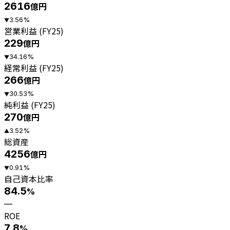
2616
億円
3.56
%
▼
営業利益 (FY25)
229
億円
34.16
%
▼
経常利益 (FY25)
266
億円
30.53
%
▼
純利益 (FY25)
270
億円
3.52
%
▲
総資産
4256
億円
0.91
%
▼
自己資本比率
84.5
%
—
ROE
7.8
%