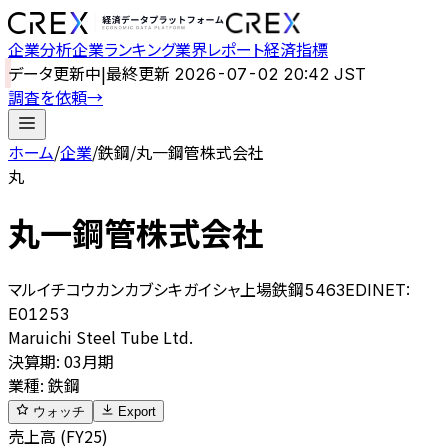
企業分析
企業ランキング
業界レポート
経済指標
データ更新中
|
最終更新
2026-07-02 20:42 JST
調査を依頼
→
ホーム
/
企業
/
鉄鋼
/
丸一鋼管株式会社
丸
丸一鋼管株式会社
マルイチコウカンカブシキガイシャ
上場
鉄鋼
5463
EDINET:
E01253
Maruichi Steel Tube Ltd.
決算期
:
03月期
業種
:
鉄鋼
ウォッチ
Export
売上高 (FY25)