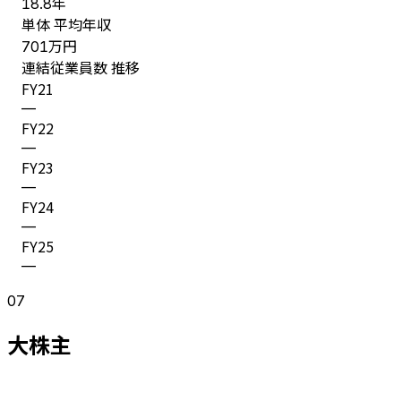
年
18.8
単体 平均年収
万円
701
連結従業員数 推移
FY
21
—
FY
22
—
FY
23
—
FY
24
—
FY
25
—
07
大株主