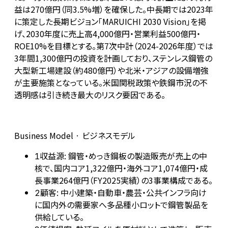
益は270億円（同3.5%増）を確保した。中長期では2023年
に策定した長期ビジョン「MARUICHI 2030 Vision」を掲
げ、2030年度に売上高4,000億円・営業利益500億円・
ROE10%を目標とする。第7次中計（2024-2026年度）では
3年間1,300億円の投資を計画しており、ステンレス鋼管の
大型新工場建設（約480億円）や北米・アジアの設備増強
が主要施策となっている。米国関税政策や鉄鋼市況の不
透明感は引き続き最大のリスク要因である。
Business Model · ビジネスモデル
収益源: 鋼管・めっき鋼板の製造販売が売上の中
1
核で、国内コア1,322億円・海外コア1,074億円・成
長事業264億円（FY2025実績）の3事業構成である。
顧客: 中小建築・自動車・農芸・公共インフラ向け
2
に国内外の需要家へ多品種小ロットで鋼管製品を
供給している。