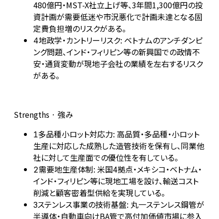
480億円・MST-X社立上げ等、3年間1,300億円の投
資計画が需要低迷や市況悪化で計画未達となる固
定費負担増のリスクがある。
地政学・カントリーリスク: ベトナムのアンチダンピ
4
ング問題、インド・フィリピン等の新興国での政情不
安・通貨変動が現地子会社の業績を左右するリスク
がある。
Strengths · 強み
多品種小ロット対応力: 高品質・多品種・小ロット
1
生産に対応した成熟した造管技術を保有し、同業他
社に対して生産面での優位性を有している。
需要地生産体制: 米国4拠点・メキシコ・ベトナム・
2
インド・フィリピン等に現地工場を設け、輸送コスト
削減と顧客密着型供給を実現している。
ステンレス事業の技術基盤: 丸一ステンレス鋼管が
3
半導体・自動車向けBA管で高付加価値市場に参入