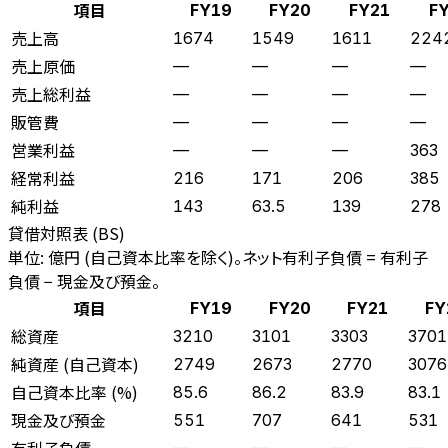
項目
FY19
FY20
FY21
F
売上高
1674
1549
1611
224
売上原価
—
—
—
—
売上総利益
—
—
—
—
販管費
—
—
—
—
営業利益
—
—
—
363
経常利益
216
171
206
385
純利益
143
63.5
139
278
貸借対照表 (BS)
単位: 億円 (自己資本比率を除く)。ネット有利子負債 = 有利子
負債 − 現金及び預金。
項目
FY19
FY20
FY21
FY
総資産
3210
3101
3303
3701
純資産 (自己資本)
2749
2673
2770
3076
自己資本比率 (%)
85.6
86.2
83.9
83.1
現金及び預金
551
707
641
531
有利子負債
—
—
—
—