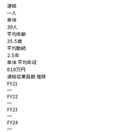
連結
人
—
単体
人
39
平均年齢
歳
35.5
平均勤続
年
2.5
単体 平均年収
万円
819
連結従業員数 推移
FY
21
—
FY
22
—
FY
23
—
FY
24
—