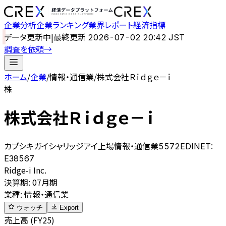
企業分析
企業ランキング
業界レポート
経済指標
データ更新中
|
最終更新
2026-07-02 20:42 JST
調査を依頼
→
ホーム
/
企業
/
情報・通信業
/
株式会社Ｒｉｄｇｅ－ｉ
株
株式会社Ｒｉｄｇｅ－ｉ
カブシキガイシャリッジアイ
上場
情報・通信業
5572
EDINET:
E38567
Ridge-i Inc.
決算期
:
07月期
業種
:
情報・通信業
ウォッチ
Export
売上高 (FY25)