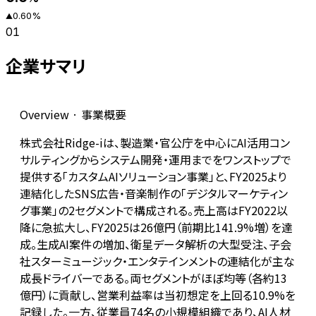
0.60
%
▲
01
企業サマリ
Overview · 事業概要
株式会社Ridge-iは、製造業・官公庁を中心にAI活用コン
サルティングからシステム開発・運用までをワンストップで
提供する「カスタムAIソリューション事業」と、FY2025より
連結化したSNS広告・音楽制作の「デジタルマーケティン
グ事業」の2セグメントで構成される。売上高はFY2022以
降に急拡大し、FY2025は26億円（前期比141.9%増）を達
成。生成AI案件の増加、衛星データ解析の大型受注、子会
社スターミュージック・エンタテインメントの連結化が主な
成長ドライバーである。両セグメントがほぼ均等（各約13
億円）に貢献し、営業利益率は当初想定を上回る10.9%を
記録した。一方、従業員74名の小規模組織であり、AI人材