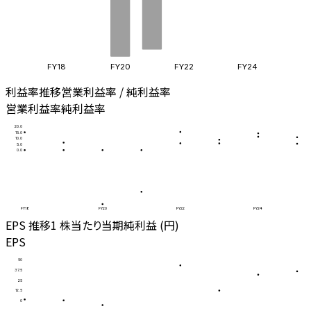
FY18
FY20
FY22
FY24
利益率推移
営業利益率 / 純利益率
営業利益率
純利益率
20.0
15.0
10.0
5.0
0.0
FY18
FY20
FY22
FY24
EPS 推移
1 株当たり当期純利益 (円)
EPS
50
37.5
25
12.5
0