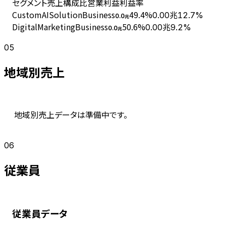
セグメント
売上
構成比
営業利益
利益率
CustomAISolutionBusiness
49.4
%
0.00兆
12.7%
0.0
兆
DigitalMarketingBusiness
50.6
%
0.00兆
9.2%
0.0
兆
05
地域別売上
地域別売上データは準備中です。
06
従業員
従業員データ