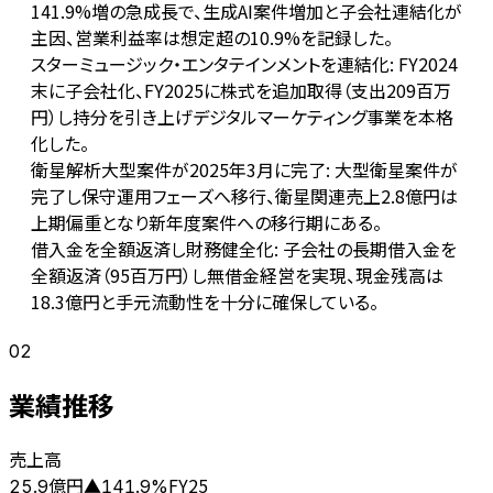
141.9%増の急成長で、生成AI案件増加と子会社連結化が
主因、営業利益率は想定超の10.9%を記録した。
スターミュージック・エンタテインメントを連結化: FY2024
末に子会社化、FY2025に株式を追加取得（支出209百万
円）し持分を引き上げデジタルマーケティング事業を本格
化した。
衛星解析大型案件が2025年3月に完了: 大型衛星案件が
完了し保守運用フェーズへ移行、衛星関連売上2.8億円は
上期偏重となり新年度案件への移行期にある。
借入金を全額返済し財務健全化: 子会社の長期借入金を
全額返済（95百万円）し無借金経営を実現、現金残高は
18.3億円と手元流動性を十分に確保している。
02
業績推移
売上高
億円
FY25
25.9
▲
141.9
%