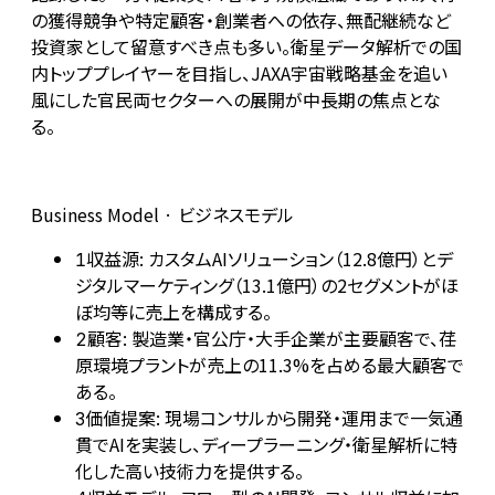
の獲得競争や特定顧客・創業者への依存、無配継続など
投資家として留意すべき点も多い。衛星データ解析での国
内トッププレイヤーを目指し、JAXA宇宙戦略基金を追い
風にした官民両セクターへの展開が中長期の焦点とな
る。
Business Model · ビジネスモデル
収益源: カスタムAIソリューション（12.8億円）とデ
1
ジタルマーケティング（13.1億円）の2セグメントがほ
ぼ均等に売上を構成する。
顧客: 製造業・官公庁・大手企業が主要顧客で、荏
2
原環境プラントが売上の11.3%を占める最大顧客で
ある。
価値提案: 現場コンサルから開発・運用まで一気通
3
貫でAIを実装し、ディープラーニング・衛星解析に特
化した高い技術力を提供する。