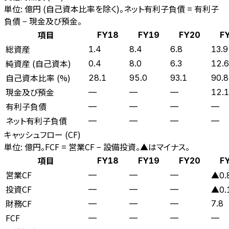
単位: 億円 (自己資本比率を除く)。ネット有利子負債 = 有利子
負債 − 現金及び預金。
項目
FY18
FY19
FY20
F
総資産
1.4
8.4
6.8
13.9
純資産 (自己資本)
0.4
8.0
6.3
12.6
自己資本比率 (%)
28.1
95.0
93.1
90.8
現金及び預金
—
—
—
12.1
有利子負債
—
—
—
—
ネット有利子負債
—
—
—
—
キャッシュフロー (CF)
単位: 億円。FCF = 営業CF − 設備投資。▲はマイナス。
項目
FY18
FY19
FY20
F
営業CF
—
—
—
▲0.
投資CF
—
—
—
▲0.
財務CF
—
—
—
7.8
FCF
—
—
—
—