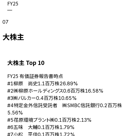
FY
25
—
07
大株主
大株主 Top 10
FY
25
有価証券報告書時点
柳原 尚史
#
1
1.1百万株
26.89%
㈱柳原ホールディングス
#
2
0.6百万株
16.58%
㈱バルカー
#
3
0.4百万株
10.65%
特定金外信託受託者 ㈱SMBC信託銀行
#
4
0.2百万株
5.56%
荏原環境プラント㈱
#
5
0.1百万株
2.13%
五味 大輔
#
6
0.1百万株
1.79%
小松 平佳
#
7
0.1百万株
1.72%