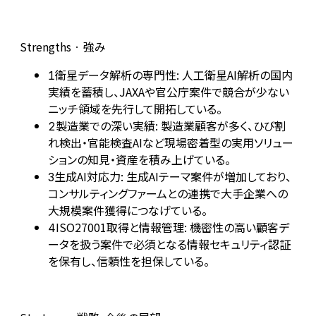
Strengths · 強み
衛星データ解析の専門性: 人工衛星AI解析の国内
1
実績を蓄積し、JAXAや官公庁案件で競合が少ない
ニッチ領域を先行して開拓している。
製造業での深い実績: 製造業顧客が多く、ひび割
2
れ検出・官能検査AIなど現場密着型の実用ソリュー
ションの知見・資産を積み上げている。
生成AI対応力: 生成AIテーマ案件が増加しており、
3
コンサルティングファームとの連携で大手企業への
大規模案件獲得につなげている。
ISO27001取得と情報管理: 機密性の高い顧客デ
4
ータを扱う案件で必須となる情報セキュリティ認証
を保有し、信頼性を担保している。