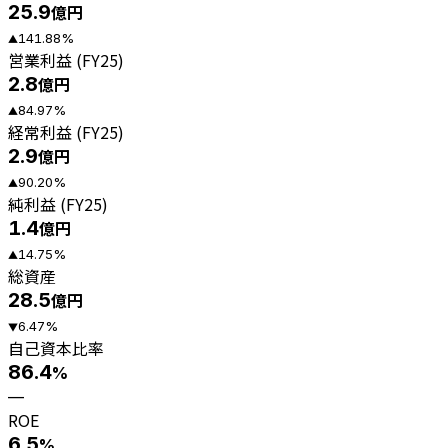
25.9
億円
141.88
%
▲
営業利益 (FY25)
2.8
億円
84.97
%
▲
経常利益 (FY25)
2.9
億円
90.20
%
▲
純利益 (FY25)
1.4
億円
14.75
%
▲
総資産
28.5
億円
6.47
%
▼
自己資本比率
86.4
%
—
ROE
6.5
%