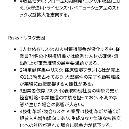
収益モデル: フロー型のAI開発・コンサル収益に加
4
え、保守運用・ライセンス・レベニューシェア型のスト
ック収益拡大を志向する。
Risks · リスク要因
人材依存リスク: AI人材獲得競争が激化する中、従
1
業員74名の小規模組織では優秀な人材の確保・流
出防止が事業継続の最重要課題である。
特定顧客集中リスク: 荏原環境プラント1社が売上
2
の11.3%を占めており、大型案件の完了や顧客離脱
が業績に直接影響する可能性がある。
創業者依存リスク: 代表取締役社長の柳原尚史が
3
経営戦略・事業推進の中核を担っており、不測の事
態が生じた場合の影響が大きい。
技術革新・競合リスク: AI業界は技術革新が速く新
4
規参入も増加傾向にあり、生成AIなど急速な技術変
化への対応が遅れた場合に競争力が低下する。