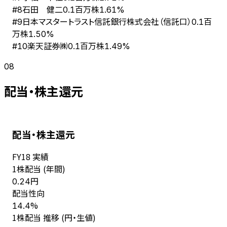
石田 健二
#
8
0.1百万株
1.61%
日本マスタートラスト信託銀行株式会社（信託口）
#
9
0.1百
万株
1.50%
楽天証券㈱
#
10
0.1百万株
1.49%
08
配当・株主還元
配当・株主還元
FY
18
実績
1株配当 (年間)
円
0.24
配当性向
%
14.4
1株配当 推移 (円・生値)