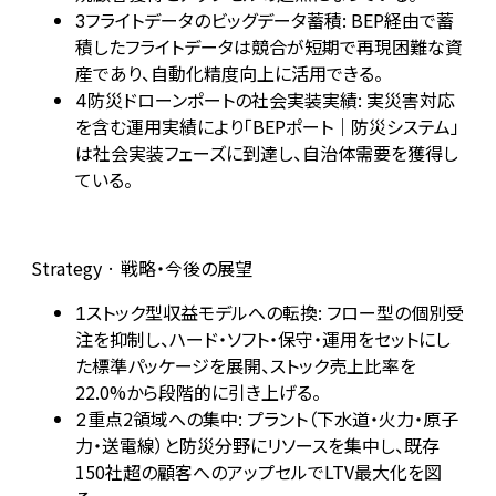
フライトデータのビッグデータ蓄積: BEP経由で蓄
3
積したフライトデータは競合が短期で再現困難な資
産であり、自動化精度向上に活用できる。
防災ドローンポートの社会実装実績: 実災害対応
4
を含む運用実績により「BEPポート｜防災システム」
は社会実装フェーズに到達し、自治体需要を獲得し
ている。
Strategy · 戦略・今後の展望
ストック型収益モデルへの転換: フロー型の個別受
1
注を抑制し、ハード・ソフト・保守・運用をセットにし
た標準パッケージを展開、ストック売上比率を
22.0%から段階的に引き上げる。
重点2領域への集中: プラント（下水道・火力・原子
2
力・送電線）と防災分野にリソースを集中し、既存
150社超の顧客へのアップセルでLTV最大化を図