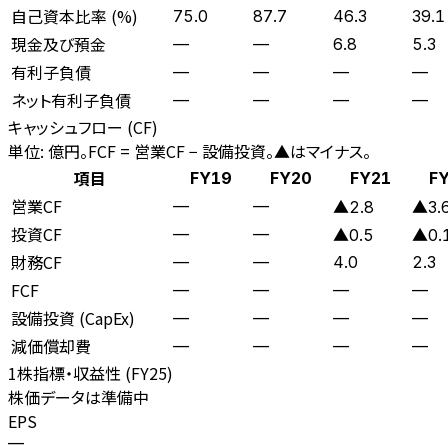
自己資本比率 (%)
75.0
87.7
46.3
39.1
現金及び預金
—
—
6.8
5.3
有利子負債
—
—
—
—
ネット有利子負債
—
—
—
—
キャッシュフロー (CF)
単位: 億円。FCF = 営業CF − 設備投資。▲はマイナス。
項目
FY19
FY20
FY21
F
営業CF
—
—
▲2.8
▲3.
投資CF
—
—
▲0.5
▲0.
財務CF
—
—
4.0
2.3
FCF
—
—
—
—
設備投資 (CapEx)
—
—
—
—
減価償却費
—
—
—
—
1株指標・収益性 (
FY25
)
株価データは準備中
EPS
—