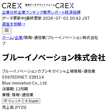
企業分析
企業ランキング
業界レポート
経済指標
データ更新中
|
最終更新
2026-07-02 20:42 JST
調査を依頼
→
ホーム
/
企業
/
情報・通信業
/
ブルーイノベーション株式会社
ブ
ブルーイノベーション株式会社
ブルーイノベーションカブシキガイシャ
上場
情報・通信業
5597
EDINET:
E39114
Blue innovation Co., Ltd.
決算期
:
12月期
業種
:
情報・通信業
ウォッチ
Export
売上高 (FY25)