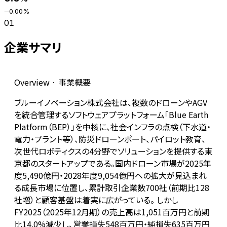
0.00
%
―
01
企業サマリ
Overview · 事業概要
ブルーイノベーション株式会社は、複数のドローンやAGV
を統合管理するソフトウェアプラットフォーム「Blue Earth
Platform（BEP）」を中核に、社会インフラの点検（下水道・
電力・プラント等）、防災ドローンポート、パイロット教育、
次世代ロボティクスの4分野でソリューションを提供する東
京都のスタートアップである。国内ドローン市場が2025年
度5,490億円・2028年度9,054億円への拡大が見込まれ
る成長市場に位置し、累計取引企業数700社（前期比128
社増）と顧客基盤は着実に広がっている。 しかし
FY2025（2025年12月期）の売上高は1,051百万円と前期
比14.0%減少し、営業損失548百万円・純損失635百万円