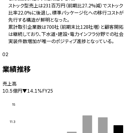
ストック型売上は231百万円（前期比27.2%減）でストック
比率22.0%に後退し、標準パッケージ化への移行コストが
先行する構造が鮮明となった。
累計取引企業数は700社（前期末比128社増）と顧客開拓
は継続しており、下水道・建設・電力インフラ分野での社会
実装件数増加が唯一のポジティブ進捗となっている。
02
業績推移
売上高
億円
FY25
10.5
▼
14.1
%
15
11.3