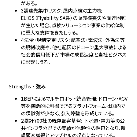
がある。
調達先集中リスク: 屋内点検の主力機
3
ELIOS（Flyability SA製）の販売権喪失や調達困難
が生じた場合、点検ソリューション事業の供給体制
に重大な支障をきたしうる。
法令・規制変更リスク: 航空法・電波法・外為法等
4
の規制改廃や、他社起因のドローン重大事故による
社会的信用低下が市場の成長速度と当社ビジネス
に影響しうる。
Strengths · 強み
BEPによるマルチロボット統合管理: ドローン・AGV
1
等を横断的に制御できるプラットフォームは国内で
の類似例が少なく、参入障壁を形成している。
累計700社の既存顧客基盤: 下水道・電力等の公
2
共インフラ分野での実績が信頼性の源泉となり、新
規顧客獲得とアップセルの起点になっている。