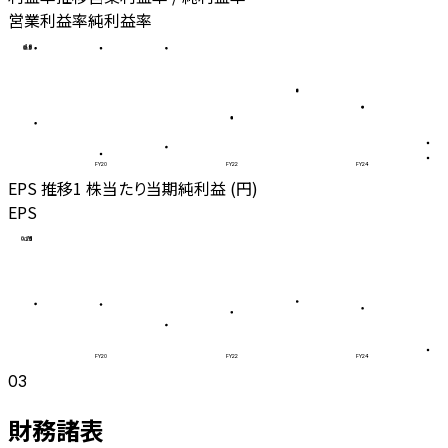
営業利益率
純利益率
1.0
0.8
0.5
0.3
0.0
FY20
FY22
FY24
EPS 推移
1 株当たり当期純利益 (円)
EPS
1
0.75
0.5
0.25
0
FY20
FY22
FY24
03
財務諸表