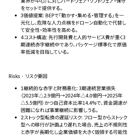
業界が中心）に対しハードウェア・ソフトウェア・保守
をセットで提供する。
価値提案: BEPで「動かす・集める・管理する」を一
3
元化し、危険な人力点検をドローン自動化で代替し
て安全性・効率性を高める。
コスト構造: 先行開発費と人的サービス費が重く3
4
期連続赤字継続中であり、パッケージ標準化で原価
率低減を目指している。
Risks · リスク要因
継続的な赤字と財務悪化: 3期連続営業損失
1
（2023年△2.9億円→2024年△4.0億円→2025年
△5.5億円）かつ自己資本比率14.4%で、資金調達が
困難になれば事業継続に影響しうる。
ストック型転換の遅延リスク: フロー型からストック
2
型への移行が計画より遅れた場合、売上の不規則性
と赤字が長期化し企業価値を大きく毀損する可能性