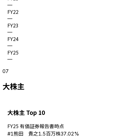
—
FY
22
—
FY
23
—
FY
24
—
FY
25
—
07
大株主
大株主 Top 10
FY
25
有価証券報告書時点
熊田 貴之
#
1
1.5百万株
37.02%