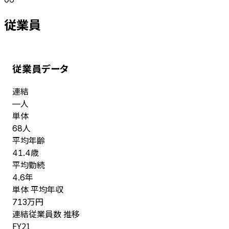
従業員
従業員データ
連結
人
—
単体
人
68
平均年齢
歳
41.4
平均勤続
年
4.6
単体 平均年収
万円
713
連結従業員数 推移
FY
21