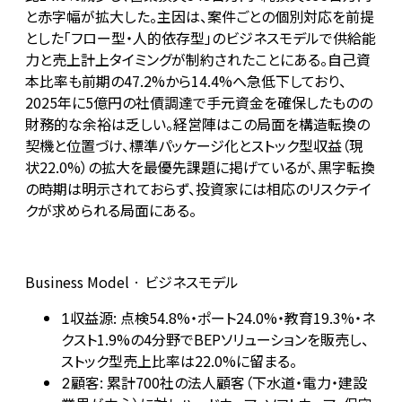
と赤字幅が拡大した。主因は、案件ごとの個別対応を前提
とした「フロー型・人的依存型」のビジネスモデルで供給能
力と売上計上タイミングが制約されたことにある。自己資
本比率も前期の47.2%から14.4%へ急低下しており、
2025年に5億円の社債調達で手元資金を確保したものの
財務的な余裕は乏しい。経営陣はこの局面を構造転換の
契機と位置づけ、標準パッケージ化とストック型収益（現
状22.0%）の拡大を最優先課題に掲げているが、黒字転換
の時期は明示されておらず、投資家には相応のリスクテイ
クが求められる局面にある。
Business Model · ビジネスモデル
収益源: 点検54.8%・ポート24.0%・教育19.3%・ネ
1
クスト1.9%の4分野でBEPソリューションを販売し、
ストック型売上比率は22.0%に留まる。
顧客: 累計700社の法人顧客（下水道・電力・建設
2