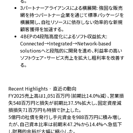
る。
パートナーアライアンスによる横展開: 強固な販売
3
網を持つパートナー企業を通じて標準パッケージを
横展開し、自社リソースに依存しない効率的な新規
顧客獲得を加速する。
BEPの4段階高度化によるソフト収益拡大:
4
Connected→Integrated→Network-based
solutionsへと段階的に開発を進め、利益率の高い
ソフトウェア・サービス売上を拡大し粗利率を改善す
る。
Recent Highlights · 直近の動向
FY2025売上高は1,051百万円（前期比14.0%減）、営業損
失548百万円と損失が前期比37.5%拡大し、固定資産減
損損失71百万円も特損で計上した。
5億円の社債を発行し手元資金を988百万円に積み増し
たが、自己資本比率は前期末47.2%から14.4%へ急低下
し財務的余裕が大幅に縮小した。