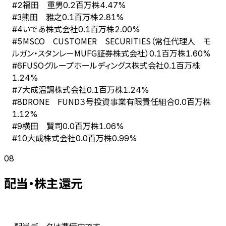
福田 重男
#
2
0.2百万株
4.47%
熊田 雅之
#
3
0.1百万株
2.81%
いであ株式会社
#
4
0.1百万株
2.00%
MSCO CUSTOMER SECURITIES（常任代理人 モ
#
5
ルガン・スタンレーMUFG証券株式会社）
0.1百万株
1.60%
FUSOグループホールディングス株式会社
#
6
0.1百万株
1.24%
大成温調株式会社
#
7
0.1百万株
1.24%
DRONE FUND３号投資事業有限責任組合
#
8
0.0百万株
1.12%
横田 賢司
#
9
0.0百万株
1.06%
大成株式会社
#
10
0.0百万株
0.99%
08
配当・株主還元
配当データは準備中です。