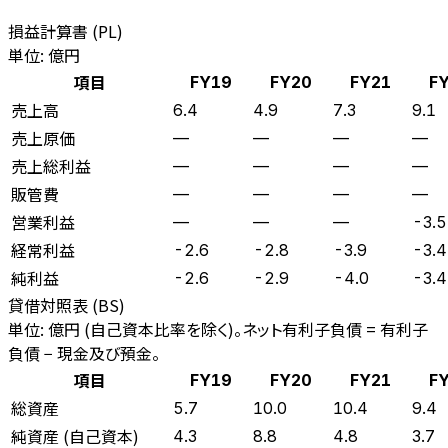
損益計算書 (PL)
単位: 億円
項目
FY19
FY20
FY21
F
売上高
6.4
4.9
7.3
9.1
売上原価
—
—
—
—
売上総利益
—
—
—
—
販管費
—
—
—
—
営業利益
—
—
—
-3.5
経常利益
-2.6
-2.8
-3.9
-3.4
純利益
-2.6
-2.9
-4.0
-3.4
貸借対照表 (BS)
単位: 億円 (自己資本比率を除く)。ネット有利子負債 = 有利子
負債 − 現金及び預金。
項目
FY19
FY20
FY21
F
総資産
5.7
10.0
10.4
9.4
純資産 (自己資本)
4.3
8.8
4.8
3.7