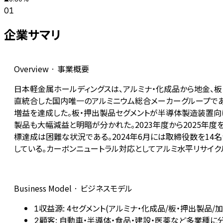
01
企業サマリ
Overview · 事業概要
日本軽金属ホールディングスは、アルミナ・化成品から地金、板
直統合した国内唯一のアルミニウム総合メーカーグループである。FY20
増益を達成した。板・押出製品セグメントが半導体製造装置
製品も大幅減益と明暗が分かれた。2023年度から2025年度
標達成は困難な状況である。2024年6月には取締役数を1
している。カーボンニュートラル対応としてアルミ水平リサイ
Business Model · ビジネスモデル
収益源: 4セグメント(アルミナ・化成品/板・押出製品/
1
顧客: 自動車・半導体・食品・建設・医薬など多業種に
2