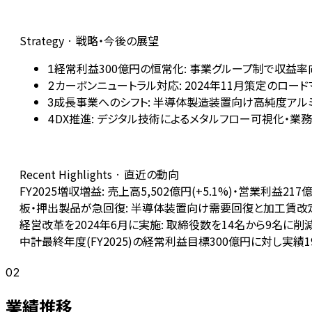
Strategy · 戦略・今後の展望
経常利益300億円の恒常化: 事業グループ制で収益率
1
カーボンニュートラル対応: 2024年11月策定のロー
2
成長事業へのシフト: 半導体製造装置向け高純度アル
3
DX推進: デジタル技術によるメタルフロー可視化・業務
4
Recent Highlights · 直近の動向
FY2025増収増益: 売上高5,502億円(+5.1%)・営業利益21
板・押出製品が急回復: 半導体装置向け需要回復と加工賃改定
経営改革を2024年6月に実施: 取締役数を14名から9名
中計最終年度(FY2025)の経常利益目標300億円に対し実績1
02
業績推移