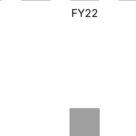
0
FY22