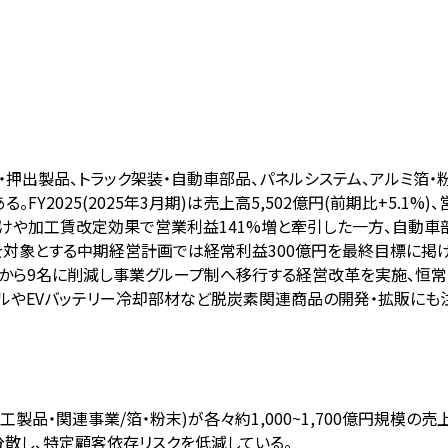
・押出製品、トラック架装・自動車部品、パネルシステム、アルミ箔
25(2025年3月期)は売上高5,502億円(前期比+5.1%)、営業利
向けや加工賃改定効果で営業利益141%増と牽引した一方、自動
を対象とする中期経営計画では経常利益300億円を最終目標に掲げるが
4名から9名に削減し事業グループ制へ移行する経営改革を実施、恒
クルやEVバッテリー冷却部材など脱炭素関連商品の開発・拡販にも
加工製品・関連事業/箔・粉末)が各々約1,000~1,700億円規模の売
分散し、特定顧客依存リスクを低減している。