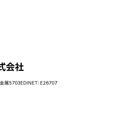
式会社
金属
5703
EDINET:
E26707