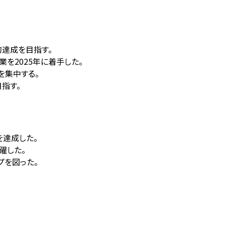
的達成を目指す。
業を2025年に着手した。
を集中する。
目指す。
えを達成した。
躍した。
プを図った。