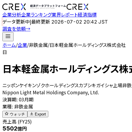
企業分析
企業ランキング
業界レポート
経済指標
データ更新中
|
最終更新
2026-07-02 20:42 JST
調査を依頼
→
ホーム
/
企業
/
非鉄金属
/
日本軽金属ホールディングス株式会社
日
日本軽金属ホールディングス株
ニッポンケイキンゾクホールディングスカブシキガイシャ
上場
非鉄
Nippon Light Metal Holdings Company, Ltd.
決算期
:
03月期
業種
:
非鉄金属
ウォッチ
Export
売上高 (FY25)
5502
億円