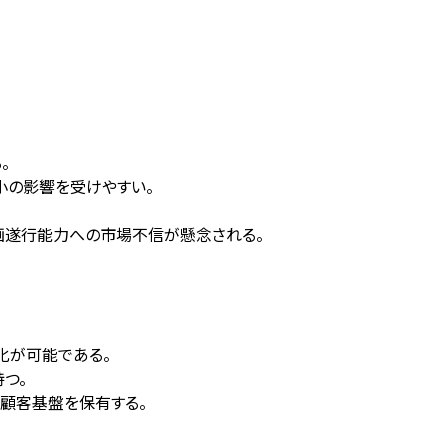
。
小の影響を受けやすい。
り計画遂行能力への市場不信が懸念される。
化が可能である。
つ。
存顧客基盤を保有する。