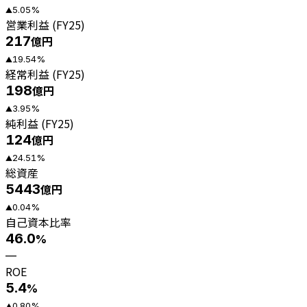
5.05
%
▲
営業利益 (FY25)
217
億円
19.54
%
▲
経常利益 (FY25)
198
億円
3.95
%
▲
純利益 (FY25)
124
億円
24.51
%
▲
総資産
5443
億円
0.04
%
▲
自己資本比率
46.0
%
—
ROE
5.4
%
0.80
%
▲