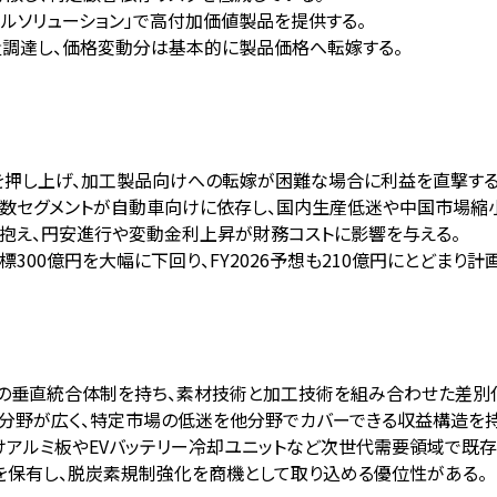
タルソリューション」で高付加価値製品を提供する。
量調達し、価格変動分は基本的に製品価格へ転嫁する。
を押し上げ、加工製品向けへの転嫁が困難な場合に利益を直撃する
複数セグメントが自動車向けに依存し、国内生産低迷や中国市場縮
を抱え、円安進行や変動金利上昇が財務コストに影響を与える。
と目標300億円を大幅に下回り、FY2026予想も210億円にとどま
一の垂直統合体制を持ち、素材技術と加工技術を組み合わせた差別
要分野が広く、特定市場の低迷を他分野でカバーできる収益構造を持
向けアルミ板やEVバッテリー冷却ユニットなど次世代需要領域で既
術を保有し、脱炭素規制強化を商機として取り込める優位性がある。