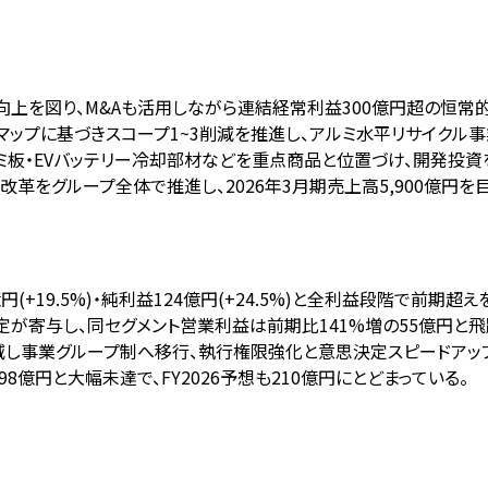
向上を図り、M&Aも活用しながら連結経常利益300億円超の恒常
ドマップに基づきスコープ1~3削減を推進し、アルミ水平リサイクル事
ミ板・EVバッテリー冷却部材などを重点商品と位置づけ、開発投資
改革をグループ全体で推進し、2026年3月期売上高5,900億円を
7億円(+19.5%)・純利益124億円(+24.5%)と全利益段階で前期超
が寄与し、同セグメント営業利益は前期比141%増の55億円と飛
に削減し事業グループ制へ移行、執行権限強化と意思決定スピードアッ
98億円と大幅未達で、FY2026予想も210億円にとどまっている。