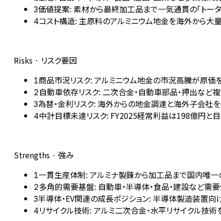
価値提案: 素材から最終加工品まで一気通貫の「トー
3
コスト構造: 主原料のアルミニウム地金を海外から大
4
Risks · リスク要因
商品市況リスク: アルミニウム地金の市況高騰が原価
1
自動車依存リスク: 二次合金・自動車部品・押出など
2
為替・金利リスク: 海外からの地金調達と海外子会社
3
中計目標未達リスク: FY2025経常利益は198億円
4
Strengths · 強み
一貫生産体制: アルミナ製錬から加工品まで国内唯
1
多角的需要基盤: 自動車・半導体・食品・建設など需
2
半導体・EV関連の成長ポジション: 半導体製造装置
3
リサイクル技術: アルミ二次合金・水平リサイクル技
4