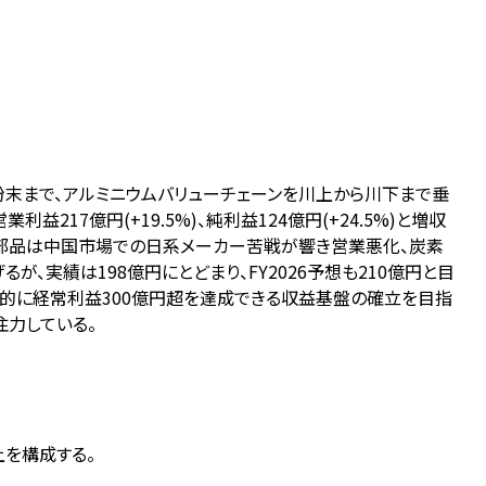
・粉末まで、アルミニウムバリューチェーンを川上から川下まで垂
益217億円(+19.5%)、純利益124億円(+24.5%)と増収
車部品は中国市場での日系メーカー苦戦が響き営業悪化、炭素
、実績は198億円にとどまり、FY2026予想も210億円と目
常的に経常利益300億円超を達成できる収益基盤の確立を目指
注力している。
上を構成する。