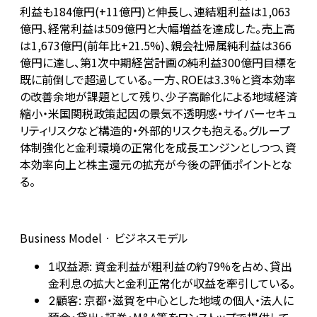
利益も184億円(+11億円)と伸長し、連結粗利益は1,063
億円、経常利益は509億円と大幅増益を達成した。売上高
は1,673億円(前年比+21.5%)、親会社帰属純利益は366
億円に達し、第1次中期経営計画の純利益300億円目標を
既に前倒しで超過している。一方、ROEは3.3%と資本効率
の改善余地が課題として残り、少子高齢化による地域経済
縮小・米国関税政策起因の景気不透明感・サイバーセキュ
リティリスクなど構造的・外部的リスクも抱える。グループ
体制強化と金利環境の正常化を成長エンジンとしつつ、資
本効率向上と株主還元の拡充が今後の評価ポイントとな
る。
Business Model · ビジネスモデル
収益源: 資金利益が粗利益の約79%を占め、貸出
1
金利息の拡大と金利正常化が収益を牽引している。
顧客: 京都・滋賀を中心とした地域の個人・法人に
2