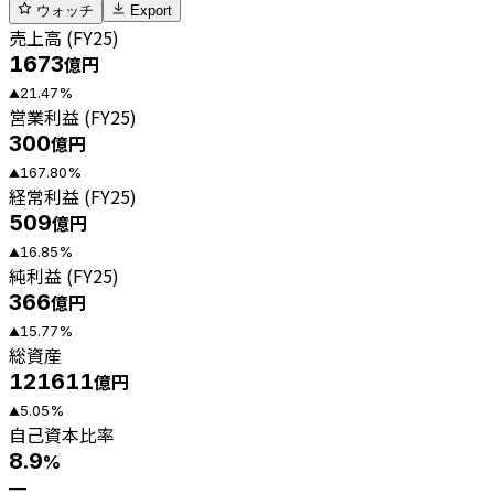
ウォッチ
Export
売上高 (FY25)
1673
億円
21.47
%
▲
営業利益 (FY25)
300
億円
167.80
%
▲
経常利益 (FY25)
509
億円
16.85
%
▲
純利益 (FY25)
366
億円
15.77
%
▲
総資産
121611
億円
5.05
%
▲
自己資本比率
8.9
%
—