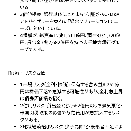
預金・貸出・証券・M&A等をワンストップで提供して
いる。
価値提案: 銀行単体にとどまらず、証券・VC・M&A
3
アドバイザリーを束ねた「総合ソリューション」でニ
ーズに対応している。
規模感: 総資産12兆1,611億円、預金9兆5,720億
4
円、貸出金7兆2,682億円を持つ大手地方銀行グル
ープである。
Risks · リスク要因
市場リスク(金利・株価): 保有する含み益8,252億
1
円は株価下落で急減する可能性があり、金利急上昇
は債券評価損も招く。
信用リスク: 貸出金7兆2,682億円のうち景気悪化・
2
米国関税政策の影響で与信費用が急拡大するリス
クがある。
地域経済縮小リスク: 少子高齢化・後継者不足によ
3