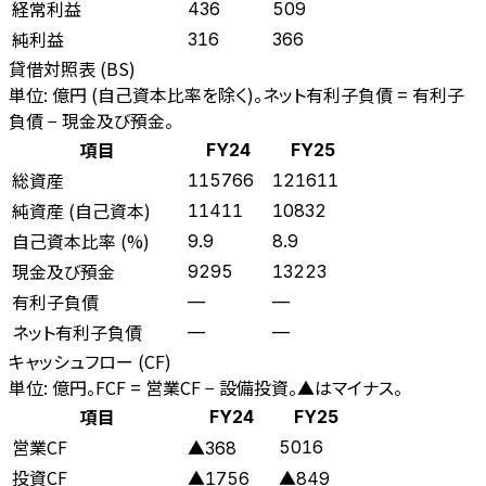
経常利益
436
509
純利益
316
366
貸借対照表 (BS)
単位: 億円 (自己資本比率を除く)。ネット有利子負債 = 有利子
負債 − 現金及び預金。
項目
FY24
FY25
総資産
115766
121611
純資産 (自己資本)
11411
10832
自己資本比率 (%)
9.9
8.9
現金及び預金
9295
13223
有利子負債
—
—
ネット有利子負債
—
—
キャッシュフロー (CF)
単位: 億円。FCF = 営業CF − 設備投資。▲はマイナス。
項目
FY24
FY25
営業CF
5016
▲368
投資CF
▲1756
▲849