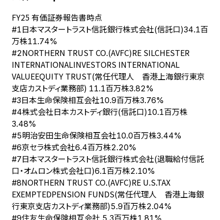
FY
25
有価証券報告書時点
日本マスタートラスト信託銀行株式会社(信託口)
#
1
34.1百
万株
11.74%
NORTHERN TRUST CO.(AVFC)RE SILCHESTER
#
2
INTERNATIONALINVESTORS INTERNATIONAL
VALUEEQUITY TRUST(常任代理人 香港上海銀行東京
支店カストディ業務部)
11.1百万株
3.82%
日本生命保険相互会社
#
3
10.9百万株
3.76%
株式会社日本カストディ銀行(信託口)
#
4
10.1百万株
3.48%
明治安田生命保険相互会社
#
5
10.0百万株
3.44%
京セラ株式会社
#
6
6.4百万株
2.20%
日本マスタートラスト信託銀行株式会社(退職給付信託
#
7
口・オムロン株式会社口)
6.1百万株
2.10%
NORTHERN TRUST CO.(AVFC)RE U.S.TAX
#
8
EXEMPTEDPENSION FUNDS(常任代理人 香港上海銀
行東京支店カストディ業務部)
5.9百万株
2.04%
住友生命保険相互会社
#
9
5.3百万株
1.81%