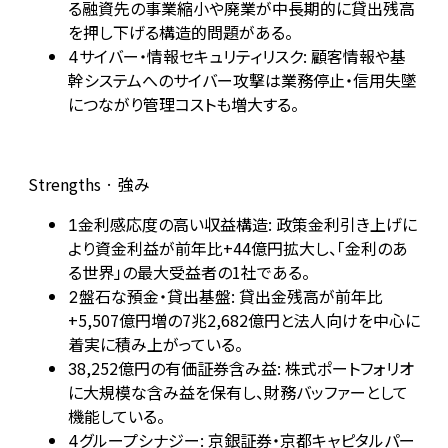
る融資先の事業縮小や廃業が中長期的に貸出残高
を押し下げる構造的問題がある。
サイバー・情報セキュリティリスク: 顧客情報や基
4
幹システムへのサイバー攻撃は業務停止・信用失墜
につながり管理コストも増大する。
Strengths · 強み
金利感応度の高い収益構造: 政策金利引き上げに
1
より資金利益が前年比+44億円拡大し、「金利のあ
る世界」の最大受益者の1社である。
盤石な預金・貸出基盤: 貸出金残高が前年比
2
+5,507億円増の7兆2,682億円と法人向けを中心に
着実に積み上がっている。
8,252億円の有価証券含み益: 株式ポートフォリオ
3
に大規模な含み益を保有し、財務バッファーとして
機能している。
グループシナジー: 京銀証券・京都キャピタルパー
4