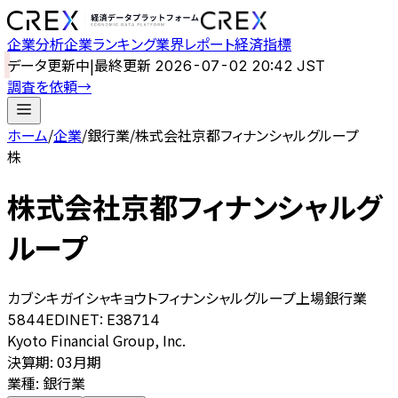
企業分析
企業ランキング
業界レポート
経済指標
データ更新中
|
最終更新
2026-07-02 20:42 JST
調査を依頼
→
ホーム
/
企業
/
銀行業
/
株式会社京都フィナンシャルグループ
株
株式会社京都フィナンシャルグ
ループ
カブシキガイシャキョウトフィナンシャルグループ
上場
銀行業
5844
EDINET:
E38714
Kyoto Financial Group, Inc.
決算期
:
03月期
業種
:
銀行業