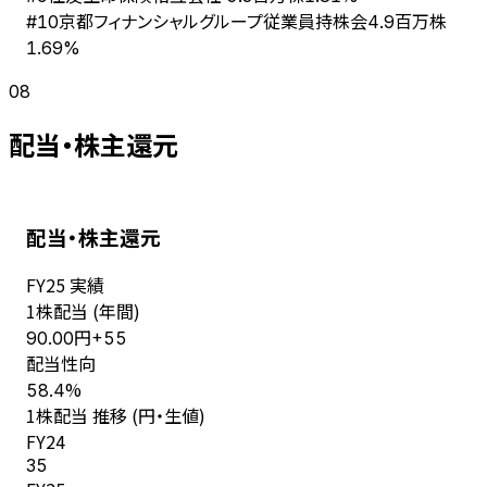
京都フィナンシャルグループ従業員持株会
#
10
4.9百万株
1.69%
08
配当・株主還元
配当・株主還元
FY
25
実績
1株配当 (年間)
円
90.00
+
55
配当性向
%
58.4
1株配当 推移 (円・生値)
FY
24
35