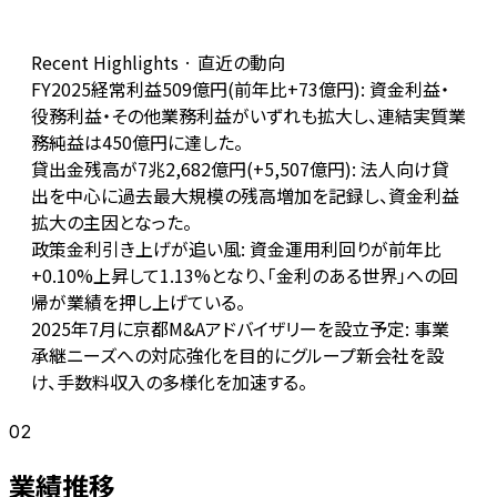
Recent Highlights · 直近の動向
FY2025経常利益509億円(前年比+73億円): 資金利益・
役務利益・その他業務利益がいずれも拡大し、連結実質業
務純益は450億円に達した。
貸出金残高が7兆2,682億円(+5,507億円): 法人向け貸
出を中心に過去最大規模の残高増加を記録し、資金利益
拡大の主因となった。
政策金利引き上げが追い風: 資金運用利回りが前年比
+0.10%上昇して1.13%となり、「金利のある世界」への回
帰が業績を押し上げている。
2025年7月に京都M&Aアドバイザリーを設立予定: 事業
承継ニーズへの対応強化を目的にグループ新会社を設
け、手数料収入の多様化を加速する。
02
業績推移