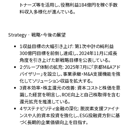
トナーズ等を活用し、役務利益184億円を稼ぐ手数
料収入多様化が進んでいる。
Strategy · 戦略・今後の展望
収益目標の大幅引き上げ: 第1次中計の純利益
1
300億円目標を前倒し達成し、2024年11月に成長
角度を引き上げた新戦略目標を公表している。
グループ体制の拡充: 2025年7月に「京都M&Aアド
2
バイザリー」を設立し、事業承継・M&A支援機能を強
化してソリューション収益を拡大する。
資本効率・株主還元の改善: 資本コストと株価を意
3
識した経営を明言し、ROE向上と自己株取得を含む
還元拡充を推進している。
サステナビリティ金融の深化: 脱炭素支援ファイナ
4
ンスや人的資本投資を強化し、ESG投融資方針に基
づく長期的企業価値向上を目指す。