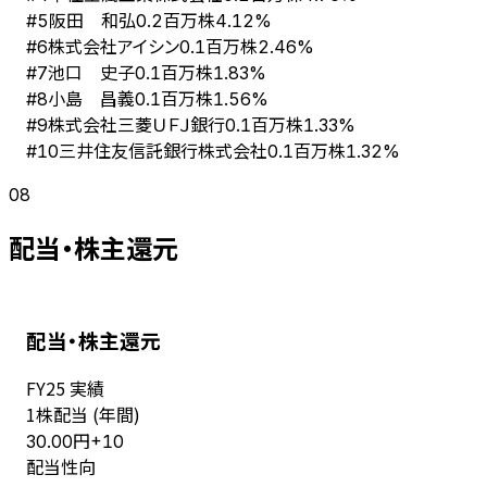
阪田 和弘
#
5
0.2百万株
4.12%
株式会社アイシン
#
6
0.1百万株
2.46%
池口 史子
#
7
0.1百万株
1.83%
小島 昌義
#
8
0.1百万株
1.56%
株式会社三菱ＵＦＪ銀行
#
9
0.1百万株
1.33%
三井住友信託銀行株式会社
#
10
0.1百万株
1.32%
08
配当・株主還元
配当・株主還元
FY
25
実績
1株配当 (年間)
円
30.00
+
10
配当性向