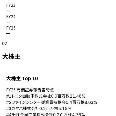
FY
23
—
FY
24
—
FY
25
—
07
大株主
大株主 Top 10
FY
25
有価証券報告書時点
トヨタ自動車株式会社
#
1
0.9百万株
21.48%
ファインシンター従業員持株会
#
2
0.4百万株
8.63%
カヤバ株式会社
#
3
0.2百万株
5.15%
千住金属工業株式会社
#
4
0.2百万株
4.76%