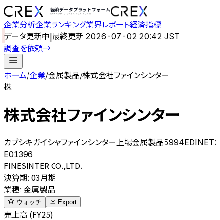
企業分析
企業ランキング
業界レポート
経済指標
データ更新中
|
最終更新
2026-07-02 20:42 JST
調査を依頼
→
ホーム
/
企業
/
金属製品
/
株式会社ファインシンター
株
株式会社ファインシンター
カブシキガイシャファインシンター
上場
金属製品
5994
EDINET:
E01396
FINESINTER CO.,LTD.
決算期
:
03月期
業種
:
金属製品
ウォッチ
Export
売上高 (FY25)