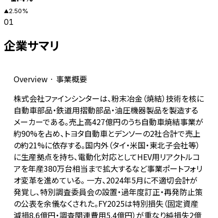
2.50
%
▲
01
企業サマリ
Overview · 事業概要
株式会社ファインシンターは、粉末冶金（焼結）技術を核に
自動車部品・鉄道用摺動部品・油圧機器製品を製造する
メーカーである。売上高427億円のうち自動車焼結事業が
約90%を占め、トヨタ自動車とデンソーの2社合計で売上
の約21%に依存する。国内外（タイ・米国・東北子会社等）
に生産拠点を持ち、電動化対応としてHEV用リアクトルコ
アを年産380万台相当まで拡大するなど事業ポートフォリ
オ変革を進めている。 一方、2024年5月に不適切会計が
発覚し、特別調査委員会の設置・過年度訂正・再発防止策
の公表を余儀なくされた。FY2025は特別損失（固定資産
減損8.6億円・調査関連費用5.4億円）が重なり純損失2億