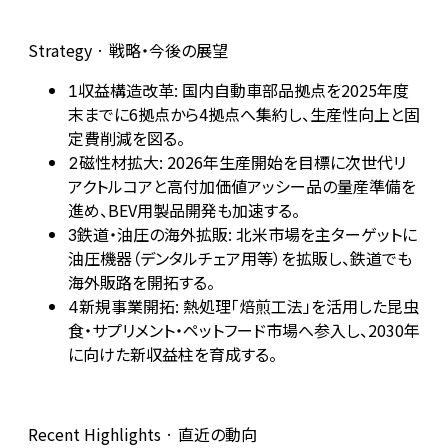
Strategy · 戦略・今後の展望
収益構造改革: 国内自動車部品拠点を2025年度
1
末までに6拠点から4拠点へ集約し、生産性向上と固
定費削減を図る。
磁性材拡大: 2026年生産開始を目標に次世代リ
2
アクトルコアと高付加価値アッシー品の量産準備を
進め、BEV用製品開発も加速する。
鉄道・油圧の海外拡販: 北米市場を主ターゲットに
3
油圧機器（デンタルチェア用等）を拡販し、鉄道でも
海外販路を開拓する。
新規事業開拓: 熱処理「焙煎工法」を活用した昆虫
4
食・サプリメント・ペットフード市場へ参入し、2030年
に向けた新収益柱を育成する。
Recent Highlights · 直近の動向