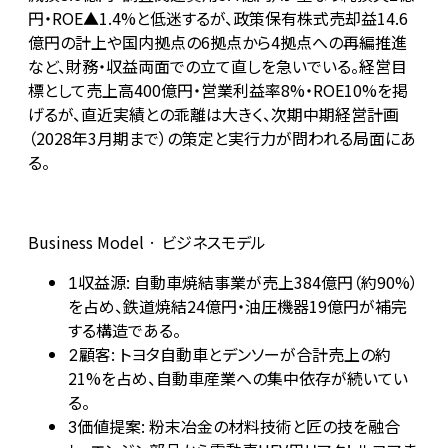
円・ROE▲1.4%と低迷するが、政策保有株式売却益14.6
億円の計上や国内拠点の6拠点から4拠点への再編推進
など、財務・収益両面での立て直しを急いでいる。経営目
標として売上高400億円・営業利益率8%・ROE10%を掲
げるが、直近実績との乖離は大きく、次期中期経営計画
（2028年3月期まで）の策定と実行力が問われる局面にあ
る。
Business Model · ビジネスモデル
収益源: 自動車焼結事業が売上384億円（約90%）
1
を占め、鉄道焼結24億円・油圧機器19億円が補完
する構造である。
顧客: トヨタ自動車とデンソーが合計売上の約
2
21%を占め、自動車産業への集中依存が続いてい
る。
価値提案: 粉末冶金の材料技術と匠の技を融合
3