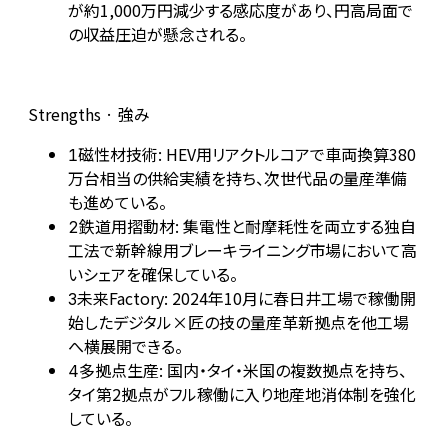
が約1,000万円減少する感応度があり、円高局面で
の収益圧迫が懸念される。
Strengths · 強み
磁性材技術: HEV用リアクトルコアで車両換算380
1
万台相当の供給実績を持ち、次世代品の量産準備
も進めている。
鉄道用摺動材: 集電性と耐摩耗性を両立する独自
2
工法で新幹線用ブレーキライニング市場において高
いシェアを確保している。
未来Factory: 2024年10月に春日井工場で稼働開
3
始したデジタル×匠の技の量産革新拠点を他工場
へ横展開できる。
多拠点生産: 国内・タイ・米国の複数拠点を持ち、
4
タイ第2拠点がフル稼働に入り地産地消体制を強化
している。