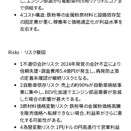
し、エンジン部品から電動車HEV用リアクトルコアま
で供給する。
コスト構造: 鉄粉等の金属粉原材料と設備依存型
4
の固定費が重く、稼働率と価格適正化が利益水準を
左右する。
Risks · リスク要因
不適切会計リスク: 2024年発覚の会計不正により
1
信頼失墜・調査費用5.4億円が発生し、再発防止策
の定着未確認が継続リスクとなる。
自動車依存リスク: 売上の約90%が自動車焼結事
2
業に集中し、BEV化加速でエンジン部品需要が急減
した場合の影響が甚大である。
原材料価格変動リスク: 鉄粉等の金属粉価格高騰
3
を販売価格へ転嫁できない場合、利益率がさらに悪
化する可能性がある。
為替変動リスク: 1円/ドルの円高進行で営業利益
4