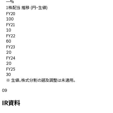
%
—
1株配当 推移 (円・生値)
FY
20
100
FY
21
10
FY
22
60
FY
23
20
FY
24
20
FY
25
30
※ 生値。株式分割の遡及調整は未適用。
09
IR資料