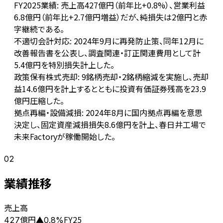
FY2025業績: 売上高427億円（前年比+0.8%）、営業利益
6.8億円（前年比+2.7億円増益）だが、純損失は2億円と赤
字継続である。
不適切会計対応: 2024年9月に再発防止策、同年12月に
改善報告書を公表し、調査関連・訂正関連費用として計
5.4億円を特別損失計上した。
政策保有株式売却: 9銘柄売却・2銘柄縮減を実施し、売却
益14.6億円を計上するとともに投資有価証券残高を23.9
億円圧縮した。
拠点再編・設備減損: 2024年8月に国内拠点再編を意思
決定し、固定資産減損損失8.6億円を計上、春日井工場で
未来Factoryが稼働開始した。
02
業績推移
売上高
億円
FY25
427
▲
0.8
%