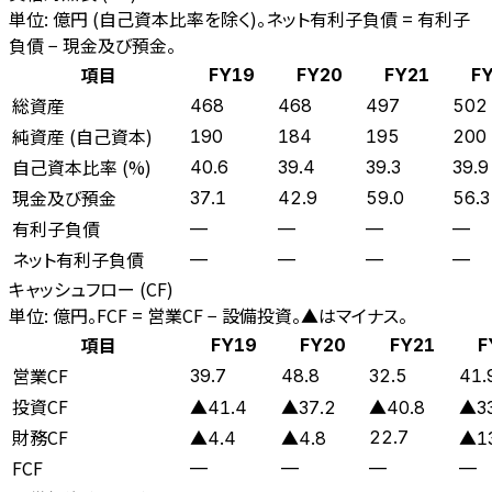
単位: 億円 (自己資本比率を除く)。ネット有利子負債 = 有利子
負債 − 現金及び預金。
項目
FY19
FY20
FY21
F
総資産
468
468
497
502
純資産 (自己資本)
190
184
195
200
自己資本比率 (%)
40.6
39.4
39.3
39.9
現金及び預金
37.1
42.9
59.0
56.3
有利子負債
—
—
—
—
ネット有利子負債
—
—
—
—
キャッシュフロー (CF)
単位: 億円。FCF = 営業CF − 設備投資。▲はマイナス。
項目
FY19
FY20
FY21
F
営業CF
39.7
48.8
32.5
41.
投資CF
▲41.4
▲37.2
▲40.8
▲33
財務CF
22.7
▲4.4
▲4.8
▲13
FCF
—
—
—
—