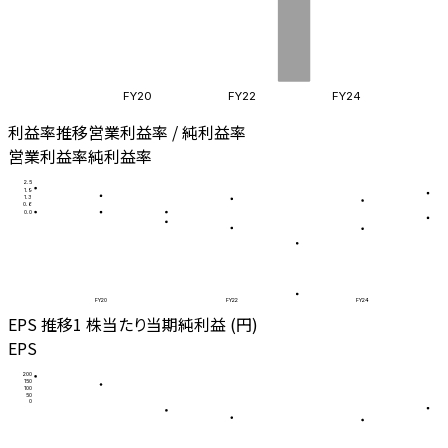
FY20
FY22
FY24
利益率推移
営業利益率 / 純利益率
営業利益率
純利益率
2.5
1.9
1.3
0.6
0.0
FY20
FY22
FY24
EPS 推移
1 株当たり当期純利益 (円)
EPS
200
150
100
50
0