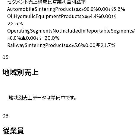
セグメント
売上
構成比
営業利益
利益率
AutomobileSinteringProducts
90.0
%
0.00兆
5.8%
0.0
兆
OilHydraulicEquipmentProducts
4.4
%
0.00兆
0.0
兆
22.5%
OperatingSegmentsNotIncludedInReportableSegmentsAn
0.0
%
▲0.00兆
-20.0%
兆
RailwaySinteringProducts
5.6
%
0.00兆
21.7%
0.0
兆
05
地域別売上
地域別売上データは準備中です。
06
従業員