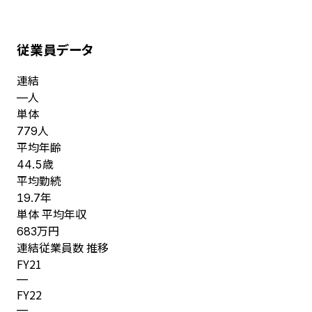
従業員データ
連結
人
—
単体
人
779
平均年齢
歳
44.5
平均勤続
年
19.7
単体 平均年収
万円
683
連結従業員数 推移
FY
21
—
FY
22
—