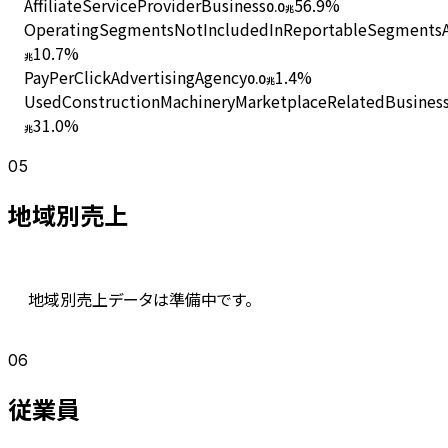
AffiliateServiceProviderBusiness
56.9
%
0.0
兆
OperatingSegmentsNotIncludedInReportableSegmentsAn
10.7
%
兆
PayPerClickAdvertisingAgency
1.4
%
0.0
兆
UsedConstructionMachineryMarketplaceRelatedBusines
31.0
%
兆
05
地域別売上
地域別売上データは準備中です。
06
従業員