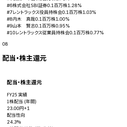
株式会社SBI証券
#
6
0.1百万株
1.28%
レントラックス役員持株会
#
7
0.1百万株
1.03%
内木 真哉
#
8
0.1百万株
1.00%
山本 賢志
#
9
0.1百万株
0.95%
レントラックス従業員持株会
#
10
0.1百万株
0.77%
08
配当・株主還元
配当・株主還元
FY
25
実績
1株配当 (年間)
円
23.00
+
1
配当性向
%
24.3