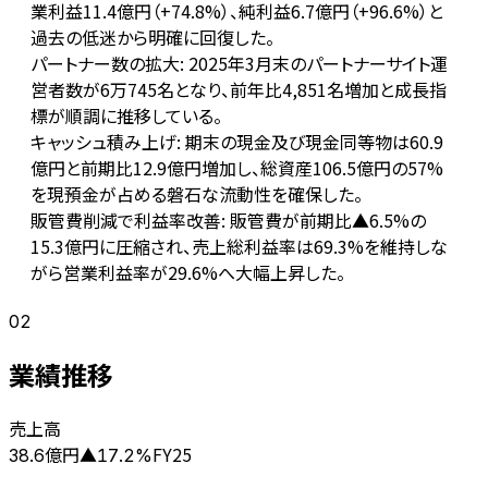
業利益11.4億円（+74.8%）、純利益6.7億円（+96.6%）と
過去の低迷から明確に回復した。
パートナー数の拡大: 2025年3月末のパートナーサイト運
営者数が6万745名となり、前年比4,851名増加と成長指
標が順調に推移している。
キャッシュ積み上げ: 期末の現金及び現金同等物は60.9
億円と前期比12.9億円増加し、総資産106.5億円の57%
を現預金が占める磐石な流動性を確保した。
販管費削減で利益率改善: 販管費が前期比▲6.5%の
15.3億円に圧縮され、売上総利益率は69.3%を維持しな
がら営業利益率が29.6%へ大幅上昇した。
02
業績推移
売上高
億円
FY25
38.6
▲
17.2
%