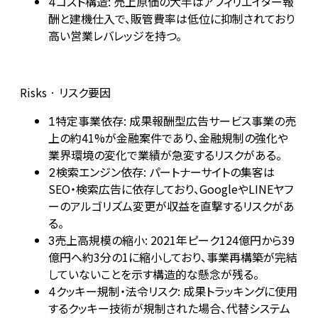
コスト構造: 売上原価の大半はアフィリエイター報
4
酬と建機仕入で、販管費率は低位に抑制されており
高い営業レバレッジを持つ。
Risks · リスク要因
特定事業依存: 成果報酬型広告サービス事業の売
1
上の約41%が金融案件であり、金融規制の強化や
業界環境の変化で業績が急変するリスクがある。
検索エンジン依存: パートナーサイトの集客は
2
SEO・検索広告に依存しており、GoogleやLINEヤフ
ーのアルゴリズム変更が収益を直撃するリスクがあ
る。
売上高規模の縮小: 2021年ピーク124億円から39
3
億円へ約3分の1に縮小しており、事業再構築が完結
していないことを示す構造的な懸念が残る。
クッキー規制・法令リスク: 成果トラッキングに使用
4
するクッキー技術が規制された場合、代替システム