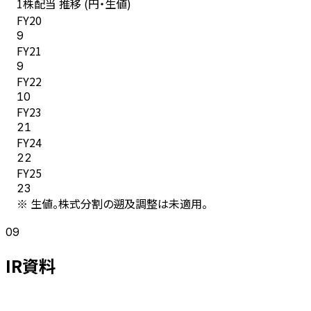
1株配当 推移 (円・生値)
FY
20
9
FY
21
9
FY
22
10
FY
23
21
FY
24
22
FY
25
23
※ 生値。株式分割の遡及調整は未適用。
09
IR資料