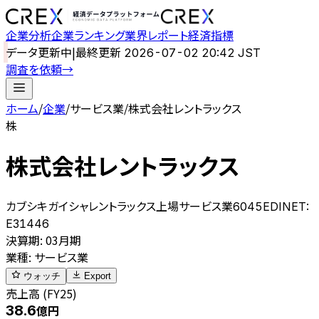
企業分析
企業ランキング
業界レポート
経済指標
データ更新中
|
最終更新
2026-07-02 20:42 JST
調査を依頼
→
ホーム
/
企業
/
サービス業
/
株式会社レントラックス
株
株式会社レントラックス
カブシキガイシャレントラックス
上場
サービス業
6045
EDINET:
E31446
決算期
:
03月期
業種
:
サービス業
ウォッチ
Export
売上高 (FY25)
38.6
億円