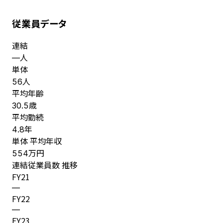
従業員データ
連結
人
—
単体
人
56
平均年齢
歳
30.5
平均勤続
年
4.8
単体 平均年収
万円
554
連結従業員数 推移
FY
21
—
FY
22
—
FY
23