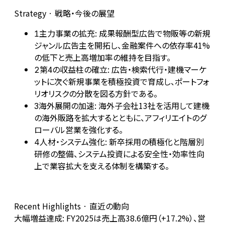
Strategy · 戦略・今後の展望
主力事業の拡充: 成果報酬型広告で物販等の新規
1
ジャンル広告主を開拓し、金融案件への依存率41%
の低下と売上高増加率の維持を目指す。
第4の収益柱の確立: 広告・検索代行・建機マーケ
2
ットに次ぐ新規事業を積極投資で育成し、ポートフォ
リオリスクの分散を図る方針である。
海外展開の加速: 海外子会社13社を活用して建機
3
の海外販路を拡大するとともに、アフィリエイトのグ
ローバル営業を強化する。
人材・システム強化: 新卒採用の積極化と階層別
4
研修の整備、システム投資による安全性・効率性向
上で業容拡大を支える体制を構築する。
Recent Highlights · 直近の動向
大幅増益達成: FY2025は売上高38.6億円（+17.2%）、営