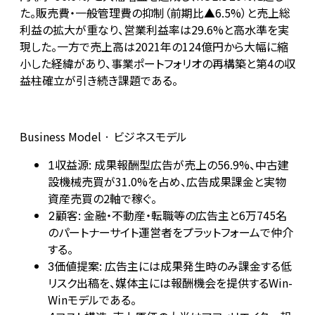
た。販売費・一般管理費の抑制（前期比▲6.5%）と売上総
利益の拡大が重なり、営業利益率は29.6%と高水準を実
現した。一方で売上高は2021年の124億円から大幅に縮
小した経緯があり、事業ポートフォリオの再構築と第4の収
益柱確立が引き続き課題である。
Business Model · ビジネスモデル
収益源: 成果報酬型広告が売上の56.9%、中古建
1
設機械売買が31.0%を占め、広告成果課金と実物
資産売買の2軸で稼ぐ。
顧客: 金融・不動産・転職等の広告主と6万745名
2
のパートナーサイト運営者をプラットフォームで仲介
する。
価値提案: 広告主には成果発生時のみ課金する低
3
リスク出稿を、媒体主には報酬機会を提供するWin-
Winモデルである。