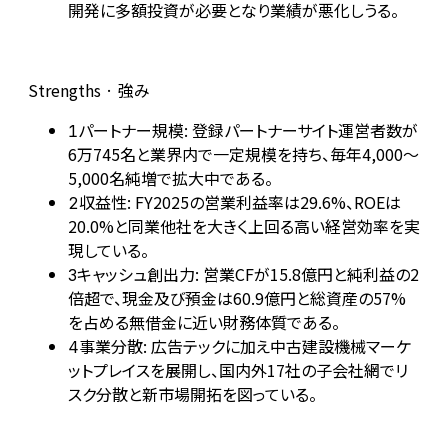
開発に多額投資が必要となり業績が悪化しうる。
Strengths · 強み
パートナー規模: 登録パートナーサイト運営者数が
1
6万745名と業界内で一定規模を持ち、毎年4,000〜
5,000名純増で拡大中である。
収益性: FY2025の営業利益率は29.6%、ROEは
2
20.0%と同業他社を大きく上回る高い経営効率を実
現している。
キャッシュ創出力: 営業CFが15.8億円と純利益の2
3
倍超で、現金及び預金は60.9億円と総資産の57%
を占める無借金に近い財務体質である。
事業分散: 広告テックに加え中古建設機械マーケ
4
ットプレイスを展開し、国内外17社の子会社網でリ
スク分散と新市場開拓を図っている。