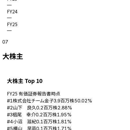
—
FY
24
—
FY
25
—
07
大株主
大株主 Top 10
FY
25
有価証券報告書時点
株式会社チーム金子
#
1
3.9百万株
50.02%
山下 良久
#
2
0.2百万株
2.88%
椙尾 幸介
#
3
0.2百万株
1.95%
小沼 滋紀
#
4
0.1百万株
1.81%
横山 早苗
#
5
0.1百万株
1.71%