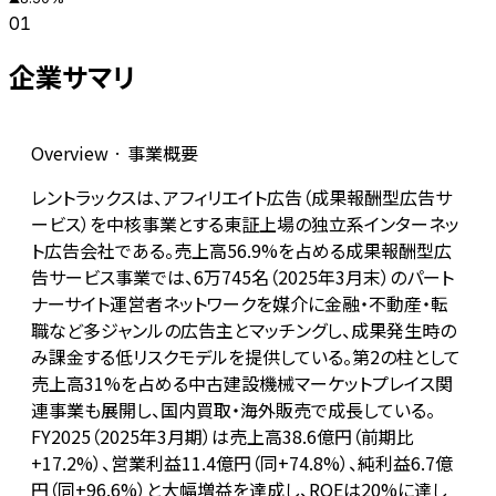
01
企業サマリ
Overview · 事業概要
レントラックスは、アフィリエイト広告（成果報酬型広告サ
ービス）を中核事業とする東証上場の独立系インターネッ
ト広告会社である。売上高56.9%を占める成果報酬型広
告サービス事業では、6万745名（2025年3月末）のパート
ナーサイト運営者ネットワークを媒介に金融・不動産・転
職など多ジャンルの広告主とマッチングし、成果発生時の
み課金する低リスクモデルを提供している。第2の柱として
売上高31%を占める中古建設機械マーケットプレイス関
連事業も展開し、国内買取・海外販売で成長している。
FY2025（2025年3月期）は売上高38.6億円（前期比
+17.2%）、営業利益11.4億円（同+74.8%）、純利益6.7億
円（同+96.6%）と大幅増益を達成し、ROEは20%に達し