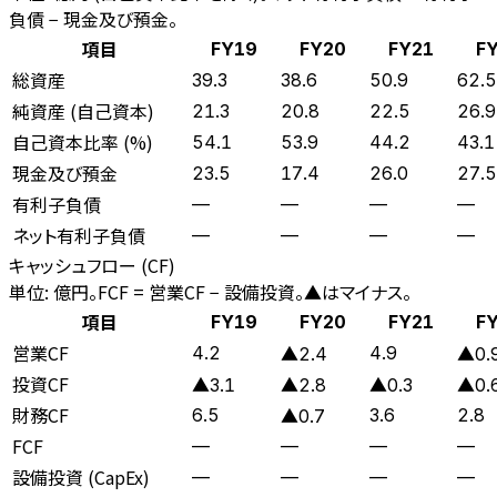
負債 − 現金及び預金。
項目
FY19
FY20
FY21
F
総資産
39.3
38.6
50.9
62.5
純資産 (自己資本)
21.3
20.8
22.5
26.9
自己資本比率 (%)
54.1
53.9
44.2
43.1
現金及び預金
23.5
17.4
26.0
27.5
有利子負債
—
—
—
—
ネット有利子負債
—
—
—
—
キャッシュフロー (CF)
単位: 億円。FCF = 営業CF − 設備投資。▲はマイナス。
項目
FY19
FY20
FY21
F
営業CF
4.2
4.9
▲2.4
▲0.
投資CF
▲3.1
▲2.8
▲0.3
▲0.
財務CF
6.5
3.6
2.8
▲0.7
FCF
—
—
—
—
設備投資 (CapEx)
—
—
—
—