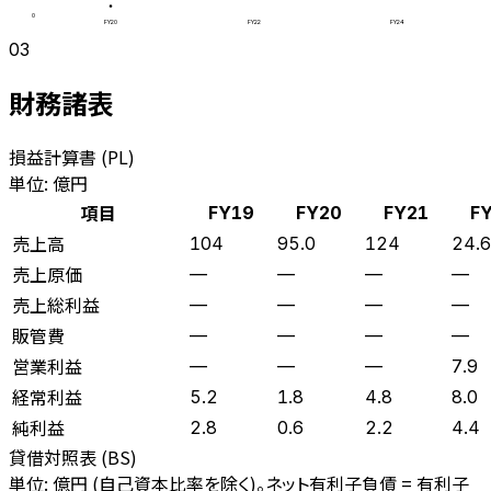
0
FY20
FY22
FY24
03
財務諸表
損益計算書 (PL)
単位: 億円
項目
FY19
FY20
FY21
F
売上高
104
95.0
124
24.6
売上原価
—
—
—
—
売上総利益
—
—
—
—
販管費
—
—
—
—
営業利益
—
—
—
7.9
経常利益
5.2
1.8
4.8
8.0
純利益
2.8
0.6
2.2
4.4
貸借対照表 (BS)
単位: 億円 (自己資本比率を除く)。ネット有利子負債 = 有利子