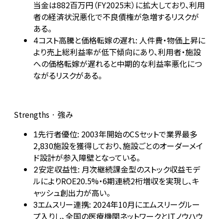
当金は882百万円（FY2025末）に拡大しており、利用
者の経済状況悪化で不良債権が急増するリスクが
ある。
コスト高騰と価格転嫁の遅れ: 人件費・物価上昇に
4
より売上総利益率が低下傾向にあり、利用者・施設
への価格転嫁が遅れると中期的な利益率悪化につ
ながるリスクがある。
Strengths · 強み
先行者優位: 2003年開始のCSセットで業界最多
1
2,830施設を獲得しており、施設ごとのオーダーメイ
ド設計が参入障壁となっている。
安定収益性: 月次継続課金型のストック収益モデ
2
ルによりROE20.5%・6期連続2桁増収を実現し、キ
ャッシュ創出力が高い。
エムスリー連携: 2024年10月にエムスリーグルー
3
プ入りし、全国の医療機関ネットワークとITノウハウ