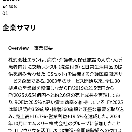
0.30
%
▲
01
企業サマリ
Overview · 事業概要
株式会社エランは、病院・介護老人保健施設の入院・入所
患者向けに衣類レンタル（洗濯付き）と日常生活用品の提
供を組み合わせた「CSセット」を展開する介護医療関連サ
ービス企業である。2003年のサービス開始以来、全国30
拠点の営業網を整備しながらFY2019の215億円から
FY2025の554億円へと約2.6倍の売上成長を実現してお
り、ROEは20.5%と高い資本効率を維持している。FY2025
は新規契約359施設・純増260施設と旺盛な需要を取り込
み、売上高+16.7%・営業利益+19.5%を達成した。 2024
年10月にエムスリー株式会社のグループに参加したこと
で、ITノウハウを活用したDX推進・全国病院網へのクロス