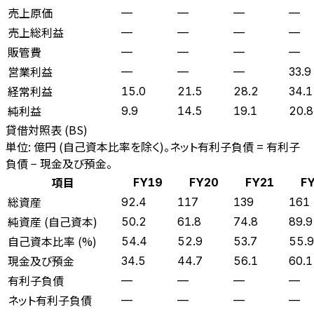
売上原価
—
—
—
—
売上総利益
—
—
—
—
販管費
—
—
—
—
営業利益
—
—
—
33.9
経常利益
15.0
21.5
28.2
34.1
純利益
9.9
14.5
19.1
20.8
貸借対照表 (BS)
単位: 億円 (自己資本比率を除く)。ネット有利子負債 = 有利子
負債 − 現金及び預金。
項目
FY19
FY20
FY21
F
総資産
92.4
117
139
161
純資産 (自己資本)
50.2
61.8
74.8
89.9
自己資本比率 (%)
54.4
52.9
53.7
55.9
現金及び預金
34.5
44.7
56.1
60.1
有利子負債
—
—
—
—
ネット有利子負債
—
—
—
—