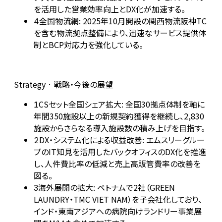
を活用した営業効率向上とDX化が加速する。
全国物流網: 2025年10月開設の関西物流阪神TC
4
を含む物流拠点整備により、迅速なサービス提供体
制とBCP対応力を強化している。
Strategy · 戦略・今後の展望
CSセット全国シェア拡大: 全国30拠点体制を軸に
1
年間350施設以上の新規契約獲得を継続し、2,830
施設からさらなる導入施設数の積み上げを目指す。
DX・システム化による収益改善: エムスリーグルー
2
プのIT知見を活用したバックオフィスのDX化を推進
し、人件費比率の低減と売上高販管費率の改善を
図る。
海外展開の拡大: ベトナムで2社（GREEN
3
LAUNDRY・TMC VIET NAM）を子会社化しており、
インド・東南アジアへの病院向けランドリー事業展