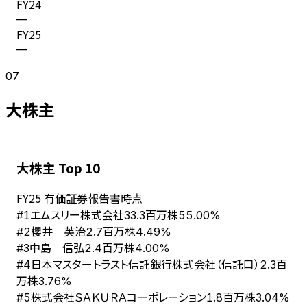
FY
24
—
FY
25
—
07
大株主
大株主 Top 10
FY
25
有価証券報告書時点
エムスリー株式会社
#
1
33.3百万株
55.00%
櫻井 英治
#
2
2.7百万株
4.49%
中島 信弘
#
3
2.4百万株
4.00%
日本マスタートラスト信託銀行株式会社（信託口）
#
4
2.3百
万株
3.76%
株式会社ＳＡＫＵＲＡコーポレーション
#
5
1.8百万株
3.04%