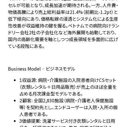
セルが可能となり、成長加速が期待される。一方、人件費・
物価高騰により売上総利益率は21.4%（前期比-1.2pt）と
低下傾向にあり、価格転嫁の浸透とシステム化による生産
性改善が収益維持の鍵を握る。ベトナムでの病院向けラン
ドリー会社2社の子会社化など海外展開も始動しており、
国内の高齢化需要を軸としつつ成長領域を多面的に広げ
ている段階にある。
Business Model · ビジネスモデル
収益源: 病院・介護施設の入院患者向けCSセット
1
（衣類レンタル＋日用品販売）が売上のほぼ全量を
占める月次課金型モデルである。
顧客: 全国2,830施設（病院・介護老人保健施設
2
等）を契約先とし、エンドユーザーは入院・入所の個
人患者である。
価値提案: 洗濯サービス付き衣類レンタルと日用
3