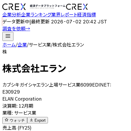
企業分析
企業ランキング
業界レポート
経済指標
データ更新中
|
最終更新
2026-07-02 20:42 JST
調査を依頼
→
ホーム
/
企業
/
サービス業
/
株式会社エラン
株
株式会社エラン
カブシキガイシャエラン
上場
サービス業
6099
EDINET:
E30929
ELAN Corporation
決算期
:
12月期
業種
:
サービス業
ウォッチ
Export
売上高 (FY25)