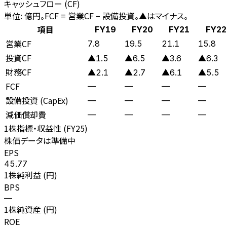
キャッシュフロー (CF)
単位: 億円。FCF = 営業CF − 設備投資。▲はマイナス。
項目
FY19
FY20
FY21
FY22
営業CF
7.8
19.5
21.1
15.8
投資CF
▲1.5
▲6.5
▲3.6
▲6.3
財務CF
▲2.1
▲2.7
▲6.1
▲5.5
FCF
—
—
—
—
設備投資 (CapEx)
—
—
—
—
減価償却費
—
—
—
—
1株指標・収益性 (
FY25
)
株価データは準備中
EPS
45.77
1株純利益 (円)
BPS
—
1株純資産 (円)
ROE