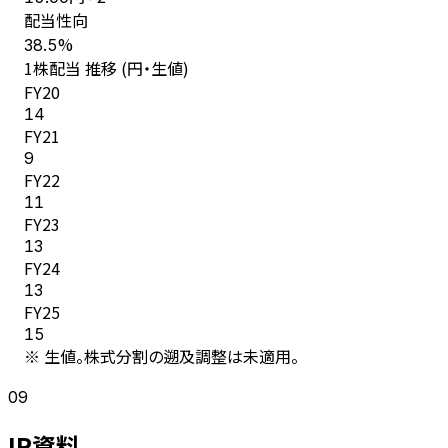
配当性向
%
38.5
1株配当 推移 (円・生値)
FY
20
14
FY
21
9
FY
22
11
FY
23
13
FY
24
13
FY
25
15
※ 生値。株式分割の遡及調整は未適用。
09
IR資料