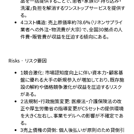
品を一括提供することで、患者・家族の「持ち込み・
洗濯」負担を解消するワンストップサービスを提供す
る。
コスト構造: 売上原価率約78.6%（リネンサプライ
4
業者への外注・物流費が大宗）で、全国30拠点の人
件費・販管費が収益を圧迫する傾向にある。
Risks · リスク要因
競合激化: 市場認知度向上に伴い資本力・顧客基
1
盤に優れる大手の新規参入が増加しており、既存施
設の解約や価格競争激化が収益を圧迫するリスク
がある。
法規制・行政施策変更: 医療法・介護保険法の改
2
正や厚生労働省の指導変更がCSセットの提供環境
を大きく左右し、事業モデルへの影響が不確定であ
る。
売上債権の貸倒: 個人後払いが原則のため貸倒引
3