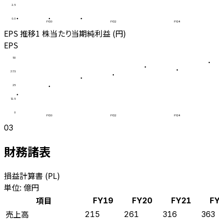
2.5
0.0
FY20
FY22
FY24
EPS 推移
1 株当たり当期純利益 (円)
EPS
50
37.5
25
12.5
0
FY20
FY22
FY24
03
財務諸表
損益計算書 (PL)
単位: 億円
項目
FY19
FY20
FY21
F
売上高
215
261
316
363