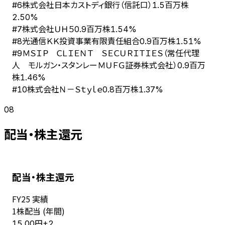
株式会社日本カストディ銀行（信託口）
#
6
1.5百万株
2.50%
株式会社ＵＨ５
#
7
0.9百万株
1.54%
光通信ＫＫ投資事業有限責任組合
#
8
0.9百万株
1.51%
ＭＳＩＰ ＣＬＩＥＮＴ ＳＥＣＵＲＩＴＩＥＳ（常任代理
#
9
人 モルガン・スタンレーＭＵＦＧ証券株式会社）
0.9百万
株
1.46%
株式会社Ｎ－Ｓｔｙｌｅ
#
10
0.8百万株
1.37%
08
配当・株主還元
配当・株主還元
FY
25
実績
1株配当 (年間)
円
15.00
+
2