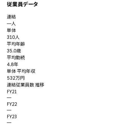
従業員データ
連結
人
—
単体
人
310
平均年齢
歳
35.0
平均勤続
年
4.8
単体 平均年収
万円
532
連結従業員数 推移
FY
21
—
FY
22
—
FY
23
—