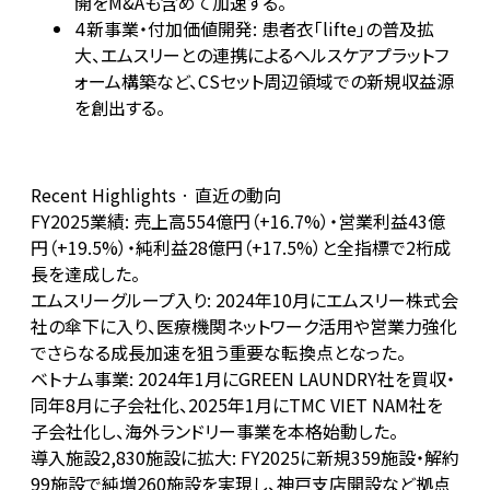
開をM&Aも含めて加速する。
新事業・付加価値開発: 患者衣「lifte」の普及拡
4
大、エムスリーとの連携によるヘルスケアプラットフ
ォーム構築など、CSセット周辺領域での新規収益源
を創出する。
Recent Highlights · 直近の動向
FY2025業績: 売上高554億円（+16.7%）・営業利益43億
円（+19.5%）・純利益28億円（+17.5%）と全指標で2桁成
長を達成した。
エムスリーグループ入り: 2024年10月にエムスリー株式会
社の傘下に入り、医療機関ネットワーク活用や営業力強化
でさらなる成長加速を狙う重要な転換点となった。
ベトナム事業: 2024年1月にGREEN LAUNDRY社を買収・
同年8月に子会社化、2025年1月にTMC VIET NAM社を
子会社化し、海外ランドリー事業を本格始動した。
導入施設2,830施設に拡大: FY2025に新規359施設・解約
99施設で純増260施設を実現し、神戸支店開設など拠点