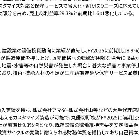
カスタマイズ対応と保守サービスで省人化・省段取りニーズに応えて
分を占め、売上総利益率29.3%と前期比1.6pt悪化している。
、建設業の設備投資動向に業績が直結し、FY2025に前期比18.
不安が製造原価を押し上げ、販売価格への転嫁が困難な場合に収益
り、地震・水害等の自然災害が発生した場合に甚大な損害と事業停止
しており、技術・技能人材の不足が生産納期遅延や保守サービス品質
納入実績を持ち、株式会社アマダ・株式会社山善などの大手代理店
えるカスタマイズ製造が可能で、丸鋸切断機がFY2025に前期比
上が前期比9.8%増となり、既存設備の稼働維持需要を安定収益源
備投資サイクルの変動に耐えられる財務体質を維持しており自己資本