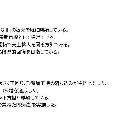
-GⅢ」の販売を既に開始している。
長期目標として掲げている。
開拓で売上拡大を図る方針である。
による段階的回復を目指している。
億円を大きく下回り、形鋼加工機の落ち込みが主因となった。
.0%増を達成した。
スト負担が継続している。
化を兼ねたPR活動を実施した。