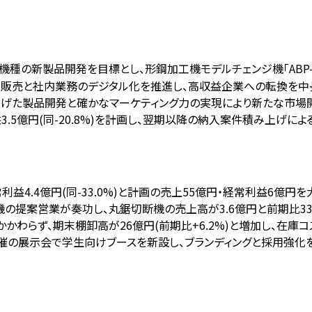
機種の新製品開発を目標とし、形鋼加工機モデルチェンジ機「ABP
た製品販売と社内業務のデジタル化を推進し、高収益企業への転換を中
広げた製品開発と確かなマーケティング力の実現により新たな市場
常利益3.5億円(同-20.8%)を計画し、翌期以降の納入案件積み上げ
)・経常利益4.4億円(同-33.0%)と計画の売上55億円・経常利益6
の提案営業が奏功し、丸鋸切断機の売上高が3.6億円と前期比33
わらず、期末棚卸高が26億円(前期比+6.2%)と増加し、在庫コ
3日間開催の展示会で学生向けブースを新設し、ブランディングと採用強