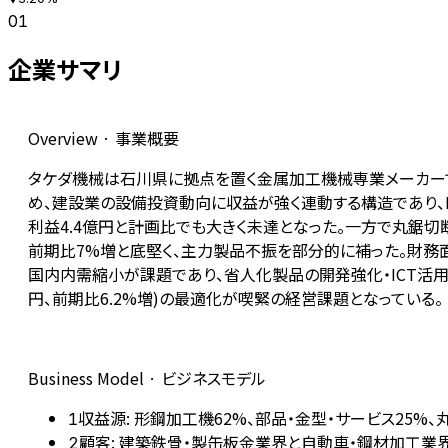
01
企業サマリ
Overview · 事業概要
タケダ機械は石川県に拠点を置く金属加工機械専業メーカー
め、建設業の設備投資動向に収益が強く連動する構造であり、F
利益4.4億円と計画比でも大きく未達となった。一方で丸鋸
前期比7%増と底堅く、主力製品不振を部分的に補った。財
国内内需縮小が課題であり、省人化製品の開発強化・ICT活
円、前期比6.2%増)の最適化が喫緊の経営課題となっている。
Business Model · ビジネスモデル
収益源: 形鋼加工機62%、部品・金型・サービス25%
1
顧客: 建築鉄骨・製缶板金業界と自動車・鋼材加工業
2