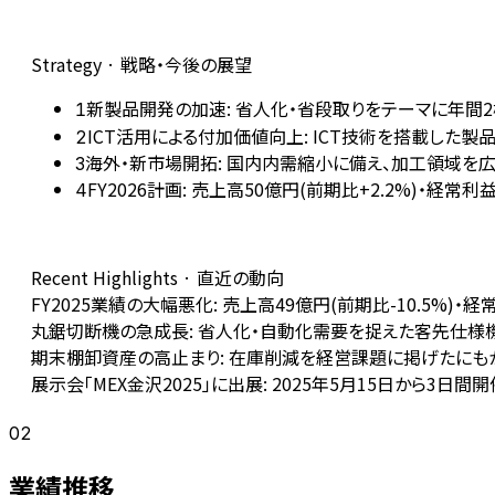
Strategy · 戦略・今後の展望
新製品開発の加速: 省人化・省段取りをテーマに年間2
1
ICT活用による付加価値向上: ICT技術を搭載し
2
海外・新市場開拓: 国内内需縮小に備え、加工領域を
3
FY2026計画: 売上高50億円(前期比+2.2%)・経
4
Recent Highlights · 直近の動向
FY2025業績の大幅悪化: 売上高49億円(前期比-10.5%
丸鋸切断機の急成長: 省人化・自動化需要を捉えた客先仕様機
期末棚卸資産の高止まり: 在庫削減を経営課題に掲げたにもかか
展示会「MEX金沢2025」に出展: 2025年5月15日から
02
業績推移