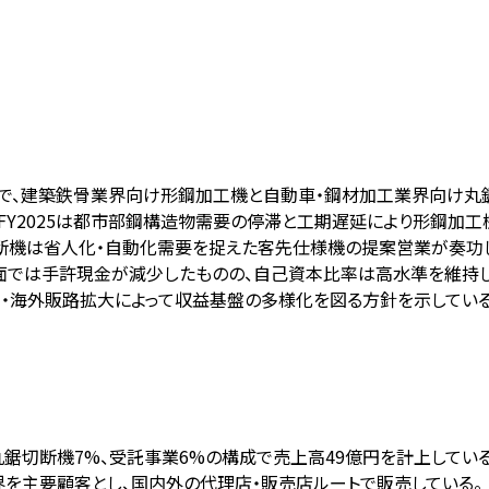
で、建築鉄骨業界向け形鋼加工機と自動車・鋼材加工業界向け丸鋸
Y2025は都市部鋼構造物需要の停滞と工期遅延により形鋼加工機
切断機は省人化・自動化需要を捉えた客先仕様機の提案営業が奏功
務面では手許現金が減少したものの、自己資本比率は高水準を維持
用・海外販路拡大によって収益基盤の多様化を図る方針を示している
、丸鋸切断機7%、受託事業6%の構成で売上高49億円を計上している
界を主要顧客とし、国内外の代理店・販売店ルートで販売している。