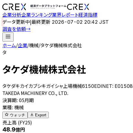
企業分析
企業ランキング
業界レポート
経済指標
データ更新中
|
最終更新
2026-07-02 20:42 JST
調査を依頼
→
ホーム
/
企業
/
機械
/
タケダ機械株式会社
タ
タケダ機械株式会社
タケダキカイカブシキガイシャ
上場
機械
6150
EDINET:
E01508
TAKEDA MACHINERY CO., LTD.
決算期
:
05月期
業種
:
機械
ウォッチ
Export
売上高 (FY25)
48.9
億円