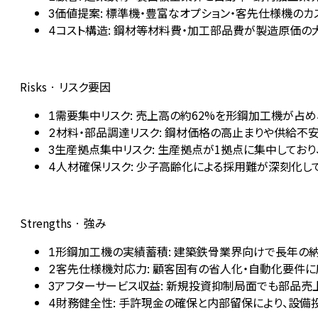
価値提案: 標準機・豊富なオプション・客先仕様機の
3
コスト構造: 鋼材等材料費・加工部品費が製造原価の大部
4
Risks · リスク要因
需要集中リスク: 売上高の約62%を形鋼加工機が占め
1
材料・部品調達リスク: 鋼材価格の高止まりや供給
2
生産拠点集中リスク: 生産拠点が1拠点に集中してお
3
人材確保リスク: 少子高齢化による採用難が深刻化
4
Strengths · 強み
形鋼加工機の実績蓄積: 建築鉄骨業界向けで長年の
1
客先仕様機対応力: 顧客固有の省人化・自動化要件に応
2
アフターサービス収益: 新規投資抑制局面でも部品売
3
財務健全性: 手許現金の確保と内部留保により、設
4