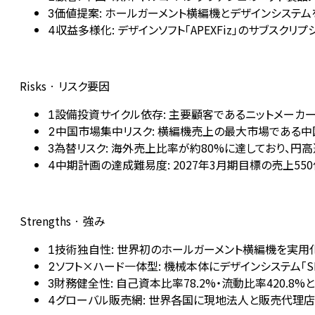
価値提案: ホールガーメント横編機とデザインシステ
3
収益多様化: デザインソフト「APEXFiz」のサブスク
4
Risks · リスク要因
設備投資サイクル依存: 主要顧客であるニットメーカー
1
中国市場集中リスク: 横編機売上の最大市場である
2
為替リスク: 海外売上比率が約80%に達しており、
3
中期計画の達成難易度: 2027年3月期目標の売上5
4
Strengths · 強み
技術独自性: 世界初のホールガーメント横編機を実用
1
ソフト×ハード一体型: 機械本体にデザインシステム「S
2
財務健全性: 自己資本比率78.2%・流動比率420
3
グローバル販売網: 世界各国に現地法人と販売代理店を展開し
4