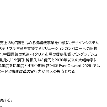
売上の約7割を占める横編機事業を中核に、デザインシステム
ル化・サステナブル生産を支援するソリューションカンパニーへの転換
期）は、中国景気の低迷・イタリア市場の暖冬影響・バングラデシュ
損失119億円・純損失143億円と2020年以来の大幅赤字に
を初年度とする中期経営計画「Ever Onward 2026」では
スピードと構造改革の実行力が最大の焦点となる。
完する。
。