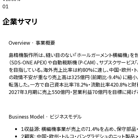
01
企業サマリ
Overview · 事業概要
島精機製作所は、縫い目のない「ホールガーメント横編機」を
（SDS-ONE APEX）や自動裁断機（P-CAM）、サブスク
を目指している。海外売上比率は約80%に達し、中国・欧州・トル
の政情不安が重なり売上高は325億円（前期比-9.4%）に縮
転落した。一方で自己資本比率78.2%・流動比率420.8%と財
2027年3月期に売上550億円・営業利益70億円を目標に
Business Model · ビジネスモデル
収益源: 横編機事業が売上の71.4%を占め、保守部品
1
顧客: 中国・欧州・トルコ・バングラデシュのニット製
2