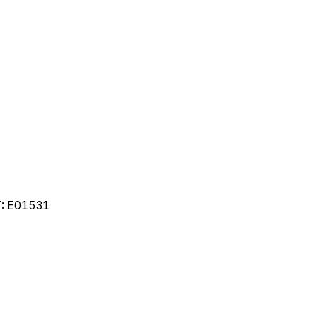
T:
E01531