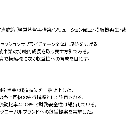
、4つの重点施策（経営基盤再構築・ソリューション確立・横編機再生・裁
の普及でファッションサプライチェーン全体に収益を広げる。
中核事業の持続的成長を取り戻す方針である。
投資で横編機に次ぐ収益柱への育成を目指す。
・貸倒引当金・減損損失を一括計上した。
期以降の売上回復の先行指標として注目される。
流動比率420.8%と財務安全性は維持している。
を出展し、グローバルブランドへの包括提案を実施した。