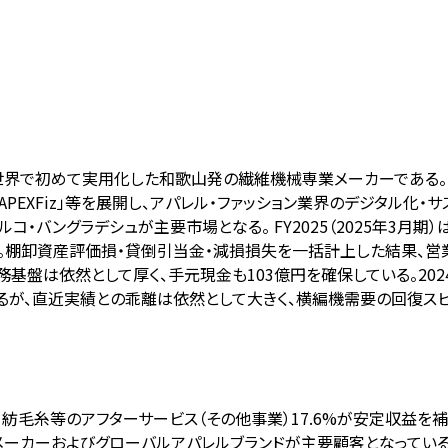
世界で初めて実用化した和歌山発の繊維機械専業メーカーである。
サービス「APEXFiz」等を展開し、アパレル・ファッション業界のデジタ
コ・バングラデシュが主要市場となる。 FY2025（2025年3月
小。棚卸資産評価損・貸倒引当金・減損損失を一括計上した結果、営業
務基盤は依然として厚く、手元現金も103億円を確保している。2024年度
掲げるが、直近実績との乖離は依然として大きく、横編機需要の回復
・紡毛糸等のアフターサービス（その他事業）17.6%が安定収益を補
品メーカーおよびグローバルアパレルブランドが主要顧客となっている