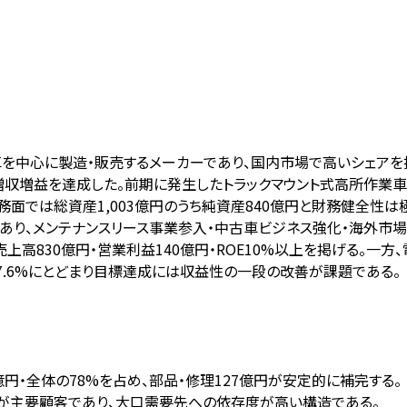
心に製造・販売するメーカーであり、国内市場で高いシェアを持つ。FY
%と大幅増収増益を達成した。前期に発生したトラックマウント式高所
では総資産1,003億円のうち純資産840億円と財務健全性は極め
あり、メンテナンスリース事業参入・中古車ビジネス強化・海外市
度に売上高830億円・営業利益140億円・ROE10%以上を掲げる。
近7.6%にとどまり目標達成には収益性の一段の改善が課題である。
億円・全体の78%を占め、部品・修理127億円が安定的に補完する。
界が主要顧客であり、大口需要先への依存度が高い構造である。