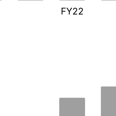
0
FY22