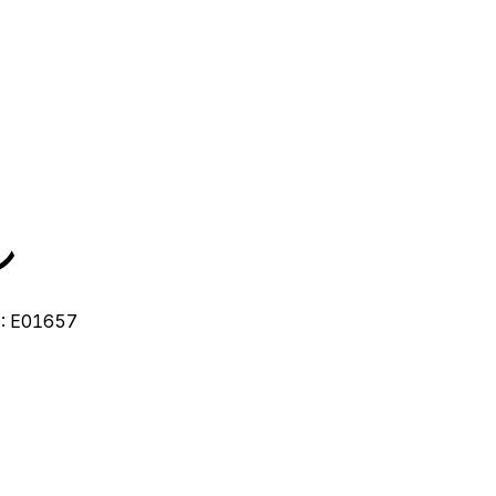
ン
:
E01657