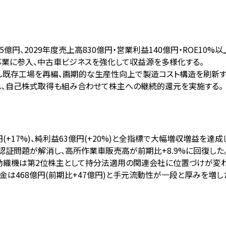
5億円、2029年度売上高830億円・営業利益140億円・ROE10%
事業に参入、中古車ビジネスを強化して収益源を多様化する。
設し既存工場を再編、画期的な生産性向上で製造コスト構造を刷新す
し、自己株式取得も組み合わせて株主への継続的還元を実施する。
億円(+17%)、純利益63億円(+20%)と全指標で大幅増収増益を達成
シの認証問題が解消し、高所作業車販売高が前期比+8.9%に回復した
動織機は第2位株主として持分法適用の関連会社に位置づけが変わ
現預金は468億円(前期比+47億円)と手元流動性が一段と厚みを増し