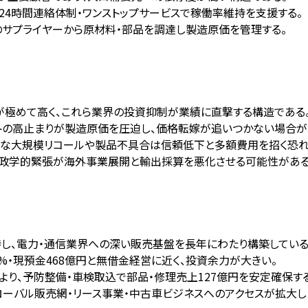
24時間連絡体制・ワンストップサービスで稼働率維持を支援する。
のサプライヤーから原材料・部品を調達し製造原価を管理する。
度が極めて高く、これら業界の投資抑制が業績に直撃する構造である
ストの高止まりが製造原価を圧迫し、価格転嫁が追いつかない場合が
のような大規模リコールや製品不具合は信頼低下と多額費用を招く恐れ
や地政学的緊張が海外事業展開と輸出採算を悪化させる可能性がある
持し、電力・通信業界への深い販売基盤を長年にわたり構築している
4%・現預金468億円と無借金経営に近く、投資余力が大きい。
により、予防整備・車検取込で部品・修理売上127億円を安定確保す
ローバル販売網・リース事業・中古車ビジネスへのアクセスが拡大し