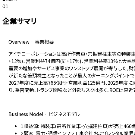
01
企業サマリ
Overview · 事業概要
アイチコーポレーションは高所作業車・穴掘建柱車等の特装車を中
+12%)、営業利益74億円(同+17%)、営業利益率13
需要の増加やサービス事業のワンストップ展開が寄与した。財務面
が新たな筆頭株主となったことが最大のターニングポイントで
2027年度に売上高765億円・営業利益125億円、2029年
り、為替変動、トランプ関税など外部リスクは多く、ROEは直
Business Model · ビジネスモデル
収益源: 特装車(高所作業車・穴掘建柱車)が売上460
1
顧客: 電力・通信インフラ工事会社およびレンタル業
2