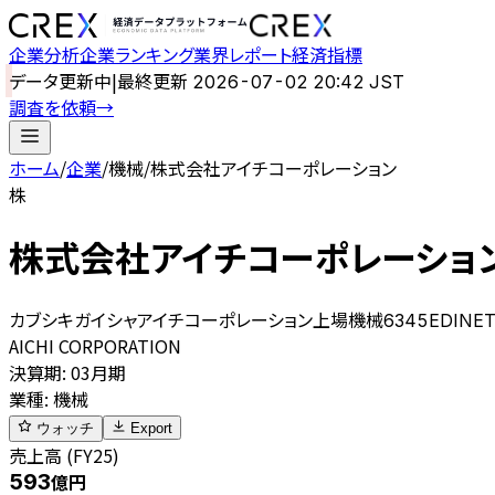
企業分析
企業ランキング
業界レポート
経済指標
データ更新中
|
最終更新
2026-07-02 20:42 JST
調査を依頼
→
ホーム
/
企業
/
機械
/
株式会社アイチコーポレーション
株
株式会社アイチコーポレーショ
カブシキガイシャアイチコーポレーション
上場
機械
6345
EDINET
AICHI CORPORATION
決算期
:
03月期
業種
:
機械
ウォッチ
Export
売上高 (FY25)
593
億円