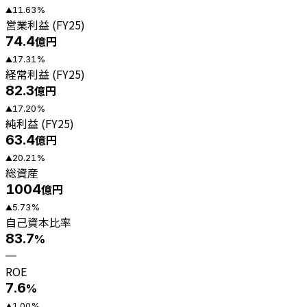
11.63
%
▲
営業利益 (FY25)
74.4
億円
17.31
%
▲
経常利益 (FY25)
82.3
億円
17.20
%
▲
純利益 (FY25)
63.4
億円
20.21
%
▲
総資産
1004
億円
5.73
%
▲
自己資本比率
83.7
%
—
ROE
7.6
%
1.00
%
▲