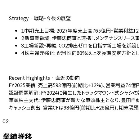
Strategy · 戦略・今後の展望
中期売上目標: 2027年度売上高765億円・営業利益12
1
新事業領域: 伊藤忠商事と連携しメンテナンスリース
2
工場新設・再編: CO2排出ゼロを目指す新工場を新
3
株主還元強化: 配当性向60%以上を長期安定方針と
4
Recent Highlights · 直近の動向
FY2025業績: 売上高593億円(前期比+12%)、営業利益74
認証問題解消: FY2024に発生したトラックマウント式シャ
筆頭株主交代: 伊藤忠商事が新たな筆頭株主となり、豊田自
キャッシュ創出: 営業CFは98億円(前期比+28億円)、期末
02
業績推移