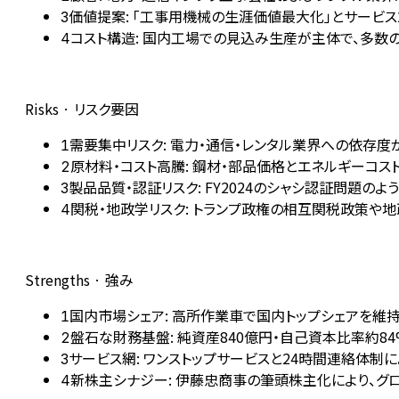
価値提案: 「工事用機械の生涯価値最大化」とサービス
3
コスト構造: 国内工場での見込み生産が主体で、多数
4
Risks · リスク要因
需要集中リスク: 電力・通信・レンタル業界への依存
1
原材料・コスト高騰: 鋼材・部品価格とエネルギーコ
2
製品品質・認証リスク: FY2024のシャシ認証問題
3
関税・地政学リスク: トランプ政権の相互関税政策
4
Strengths · 強み
国内市場シェア: 高所作業車で国内トップシェアを維
1
盤石な財務基盤: 純資産840億円・自己資本比率約8
2
サービス網: ワンストップサービスと24時間連絡体制
3
新株主シナジー: 伊藤忠商事の筆頭株主化により、グ
4