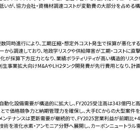
に低いが、協力会社・資機材調達コストが変動費の大部分を占める構
複数同時進行により、工期圧縮・想定外コスト発生で採算が悪化す
ーから調達しており、地政学リスクや供給障害が工期・コストに直撃
化が採算下方圧力となり、業績ボラティリティが高い構造的リスク
い創生事業拡大向けM&AやLH2タンク開発費が先行費用となり、計
自動化設備需要が構造的に拡大し、FY2025受注高は343億円と
ことで価格競争力と納期管理力を確保し、大手ECからの大型案件を
メンテナンスは更新需要が継続的で、FY2025営業利益が前期比+4
技術を液化水素・アンモニア分野へ展開し、カーボンニュートラル