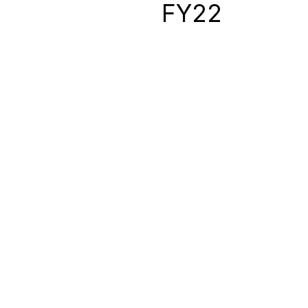
0
FY22