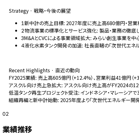
Strategy · 戦略・今後の展望
新中計の売上目標: 2027年度に売上高680億円・営
1
物流事業の標準化とサービス強化: 製品・業務の徹底
2
M&AとCVCによる事業領域拡大: みらい創生事業を
3
液化水素タンク開発の加速: 社長直轄の「次世代エネ
4
Recent Highlights · 直近の動向
FY2025業績: 売上高605億円（+12.4%）、営業利益41億
アスクル向け売上急拡大: アスクル向け売上高がFY2024の1
低温タンク再生プロジェクト受注: インドネシア・マレーシアで
組織再編と新中計始動: 2025年度より「次世代エネルギー
02
業績推移