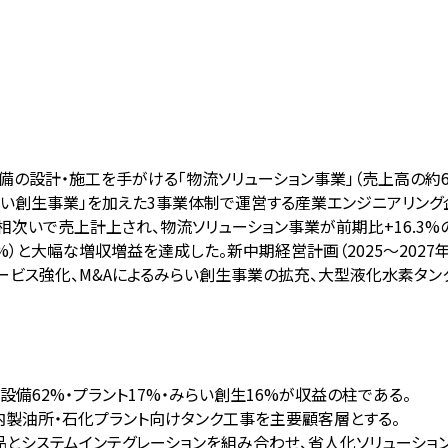
設備の設計・施工を手がける「物流ソリューション事業」（売上高の約
い創生事業」を加えた3事業体制で運営する産業エンジニアリング企業であ
で売上計上され、物流ソリューション事業が前期比+16.3%の37
.7%）と大幅な増収増益を達成した。新中期経営計画（2025〜2027
サービス強化、M&Aによるみらい創生事業の拡充、大型液化水素タ
備62%・プラント17%・みらい創生16%が収益の柱である。
、国内製油所・石化プラント向けタンク工事を主要顧客層とする。
品とシステムインテグレーションを組み合わせ、省人化ソリューショ