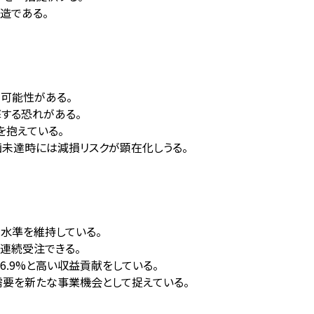
造である。
る可能性がある。
する恐れがある。
を抱えている。
画未達時には減損リスクが顕在化しうる。
高水準を維持している。
連続受注できる。
6.9%と高い収益貢献をしている。
需要を新たな事業機会として捉えている。