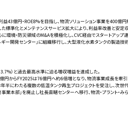
業利益43億円・ROE8%を目指し、物流ソリューション事業を400
した標準化とメンテナンスサービス拡大により、利益率改善と安定
中心に環境・防災領域のM&Aを積極化し、CVC経由でスタートアップ
ルギー開発センター」に組織移行し、大型液化水素タンクの製造技術
円（+33.7%）と過去最高水準に迫る増収増益を達成した。
2億円からFY2025は76億円へ約6倍増となり、物流事業成長を牽引
3年半にわたる複数の低温タンク再生プロジェクトを受注し、次世代エ
開発事業本部」を廃止し社長直轄センターへ移行、物流・プラント・み