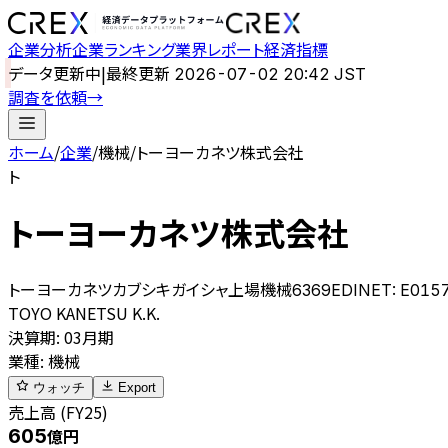
企業分析
企業ランキング
業界レポート
経済指標
データ更新中
|
最終更新
2026-07-02 20:42 JST
調査を依頼
→
ホーム
/
企業
/
機械
/
トーヨーカネツ株式会社
ト
トーヨーカネツ株式会社
トーヨーカネツカブシキガイシャ
上場
機械
6369
EDINET:
E015
TOYO KANETSU K.K.
決算期
:
03月期
業種
:
機械
ウォッチ
Export
売上高 (FY25)
605
億円