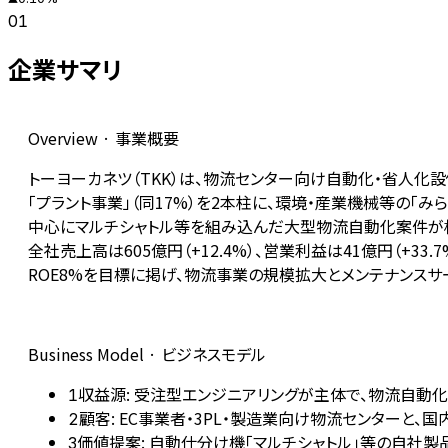
01
企業サマリ
Overview · 事業概要
トーヨーカネツ（TKK）は、物流センター向け自動化・省人化
「プラント事業」（同17%）を2本柱に、環境・産業機械等の「みら
中心にマルチシャトル等を組み込んだ大型物流自動化案件が相次い
全社売上高は605億円（+12.4%）、営業利益は41億円（+33
ROE8%を目標に掲げ、物流事業の規模拡大とメンテナンス
Business Model · ビジネスモデル
収益源: 受注型エンジニアリングが主体で、物流自動化設
1
顧客: EC事業者・3PL・製造業向け物流センターと
2
価値提案: 自動仕分け機「マルチシャトル」等の自社製
3