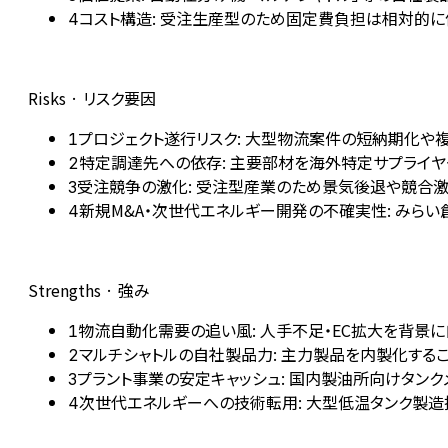
コスト構造: 受注生産型のため固定費負担は相対的
4
Risks · リスク要因
プロジェクト遂行リスク: 大型物流案件の短納期化や
1
特定調達先への依存: 主要部材を海外特定サプライヤ
2
受注競争の激化: 受注型産業のため景気後退や競合激
3
新規M&A・次世代エネルギー開発の不確実性: みら
4
Strengths · 強み
物流自動化需要の追い風: 人手不足・EC拡大を背景に
1
マルチシャトルの自社製品力: 主力製品を内製化する
2
プラント事業の安定キャッシュ: 国内製油所向けタンク
3
次世代エネルギーへの技術転用: 大型低温タンク製造
4