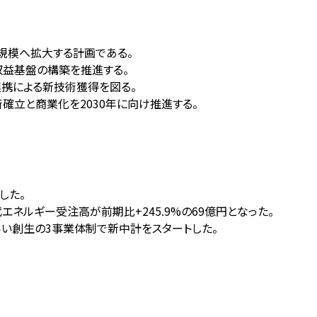
億円規模へ拡大する計画である。
収益基盤の構築を推進する。
連携による新技術獲得を図る。
確立と商業化を2030年に向け推進する。
した。
ネルギー受注高が前期比+245.9%の69億円となった。
らい創生の3事業体制で新中計をスタートした。