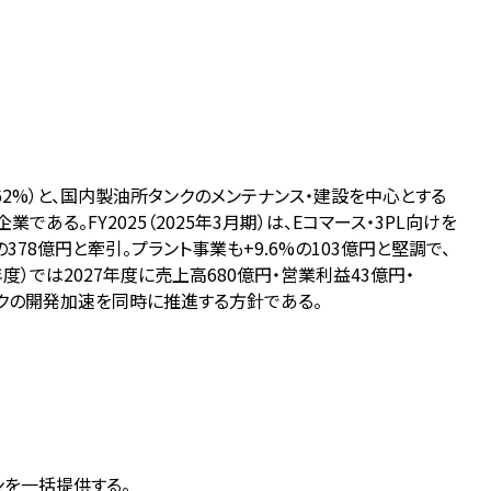
62%）と、国内製油所タンクのメンテナンス・建設を中心とする
る。FY2025（2025年3月期）は、Eコマース・3PL向けを
8億円と牽引。プラント事業も+9.6%の103億円と堅調で、
年度）では2027年度に売上高680億円・営業利益43億円・
ンクの開発加速を同時に推進する方針である。
ンを一括提供する。