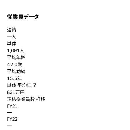
従業員データ
連結
人
—
単体
人
1,691
平均年齢
歳
42.0
平均勤続
年
15.5
単体 平均年収
万円
831
連結従業員数 推移
FY
21
—
FY
22
—