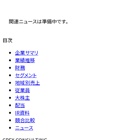
関連ニュースは準備中です。
目次
企業サマリ
業績推移
財務
セグメント
地域別売上
従業員
大株主
配当
IR資料
競合比較
ニュース
CREX CONSULTING