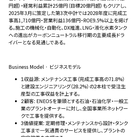
円超）・経常利益累計25億円（目標20億円超）もクリアし、
2025年3月に策定した第3次中計では2028年度に完成工
事高1,710億円・営業利益136億円・ROE9.5%以上を掲げ
る。施工の機械化・自動化、DX推進、LNG・液化水素タンク
への進出がカーボンニュートラル移行期の主要成長ドラ
イバーとなる見通しである。
Business Model · ビジネスモデル
収益源: メンテナンス工事（完成工事高の71.8%）
1
と建設エンジニアリング（28.2%）の2本柱で受注生
産型の工事収益を計上する。
顧客: ENEOSを筆頭とする石油・石油化学・一般工
2
業のプラントオーナーに対し、全国事業所ネットワー
クで工事を提供する。
価値提案: 定期修理・メンテナンスから設計・タンク
3
工事まで一気通貫のサービスを提供し、プラントの