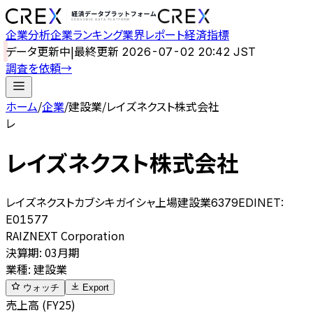
企業分析
企業ランキング
業界レポート
経済指標
データ更新中
|
最終更新
2026-07-02 20:42 JST
調査を依頼
→
ホーム
/
企業
/
建設業
/
レイズネクスト株式会社
レ
レイズネクスト株式会社
レイズネクストカブシキガイシャ
上場
建設業
6379
EDINET:
E01577
RAIZNEXT Corporation
決算期
:
03月期
業種
:
建設業
ウォッチ
Export
売上高 (FY25)