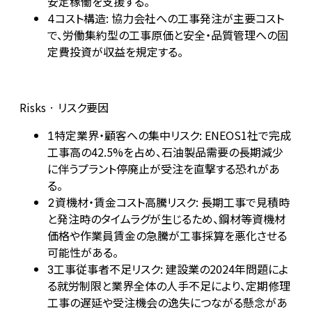
安定稼働を支援する。
コスト構造: 協力会社への工事発注が主要コスト
4
で、労働集約型の工事原価と安全・品質管理への固
定費投資が収益を規定する。
Risks · リスク要因
特定業界・顧客への集中リスク: ENEOS1社で完成
1
工事高の42.5%を占め、石油製品需要の長期減少
に伴うプラント停廃止が受注を直撃する恐れがあ
る。
資機材・賃金コスト高騰リスク: 長期工事で見積時
2
と発注時のタイムラグが生じるため、鋼材等資機材
価格や作業員賃金の急騰が工事採算を悪化させる
可能性がある。
工事従事者不足リスク: 建設業の2024年問題によ
3
る就労制限と業界全体の人手不足により、定期修理
工事の遅延や受注機会の逸失につながる懸念があ