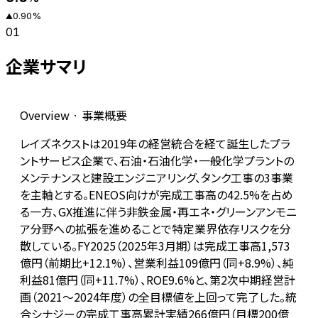
0.90
%
▲
01
企業サマリ
Overview · 事業概要
レイズネクストは2019年の経営統合を経て誕生したプラ
ントサービス企業で、石油・石油化学・一般化学プラントの
メンテナンスと建設エンジニアリング、タンク工事の3事業
を主軸とする。ENEOS向けが完成工事高の42.5%を占め
る一方、GX推進に伴う非鉄金属・再エネ・グリーンアンモニ
ア分野への拡張を進めることで特定業界依存リスクを分
散している。FY2025（2025年3月期）は完成工事高1,573
億円（前期比+12.1%）、営業利益109億円（同+8.9%）、純
利益81億円（同+11.7%）、ROE9.6%と、第2次中期経営計
画（2021〜2024年度）の全目標値を上回って完了した。統
合シナジーの完成工事高累計実績266億円（目標200億