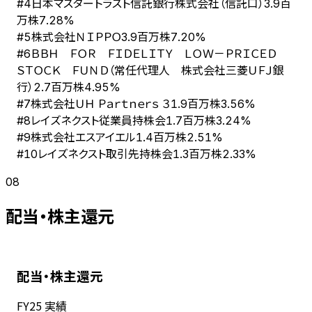
日本マスタートラスト信託銀行株式会社（信託口）
#
4
3.9百
万株
7.28%
株式会社ＮＩＰＰＯ
#
5
3.9百万株
7.20%
ＢＢＨ ＦＯＲ ＦＩＤＥＬＩＴＹ ＬＯＷ－ＰＲＩＣＥＤ
#
6
ＳＴＯＣＫ ＦＵＮＤ（常任代理人 株式会社三菱ＵＦＪ銀
行）
2.7百万株
4.95%
株式会社ＵＨ Ｐａｒｔｎｅｒｓ ３
#
7
1.9百万株
3.56%
レイズネクスト従業員持株会
#
8
1.7百万株
3.24%
株式会社エスアイエル
#
9
1.4百万株
2.51%
レイズネクスト取引先持株会
#
10
1.3百万株
2.33%
08
配当・株主還元
配当・株主還元
FY
25
実績