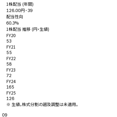
1株配当 (年間)
円
126.00
-39
配当性向
%
60.3
1株配当 推移 (円・生値)
FY
20
53
FY
21
55
FY
22
58
FY
23
72
FY
24
165
FY
25
126
※ 生値。株式分割の遡及調整は未適用。
09