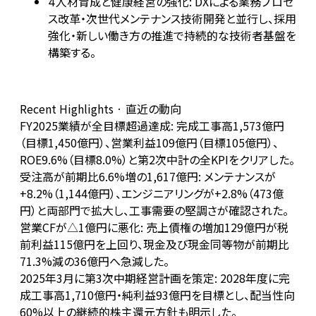
人材育成と健康経営の強化: DXによる業務プロセ
4
ス改革・次世代メンテナンス技術開発と並行し、採用
強化・新しい働き方の推進で持続的な技術者基盤を
構築する。
Recent Highlights · 直近の動向
FY2025業績が全目標超過達成: 完成工事高1,573億円
（目標1,450億円）、営業利益109億円（目標105億円）、
ROE9.6%（目標8.0%）と第2次中計の全KPIをクリアした。
受注高が前期比6.6%増の1,617億円: メンテナンスが
+8.2%（1,144億円）、エンジニアリングが+2.8%（473億
円）と両部門で拡大し、工事需要の堅調さが確認された。
営業CFが△1億円に悪化: 売上債権の増加129億円が税
前利益115億円を上回り、現金及び現金同等物が前期比
71.3%減の36億円へ急減した。
2025年3月に第3次中期経営計画を策定: 2028年度に完
成工事高1,710億円・純利益93億円を目標とし、配当性向
60%以上の継続的株主還元方針も明示した。