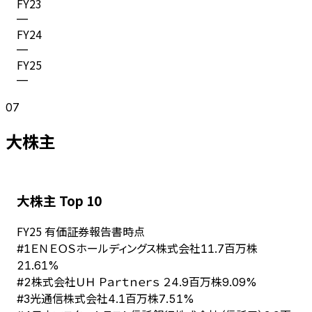
FY
23
—
FY
24
—
FY
25
—
07
大株主
大株主 Top 10
FY
25
有価証券報告書時点
ＥＮＥＯＳホールディングス株式会社
#
1
11.7百万株
21.61%
株式会社ＵＨ Ｐａｒｔｎｅｒｓ ２
#
2
4.9百万株
9.09%
光通信株式会社
#
3
4.1百万株
7.51%