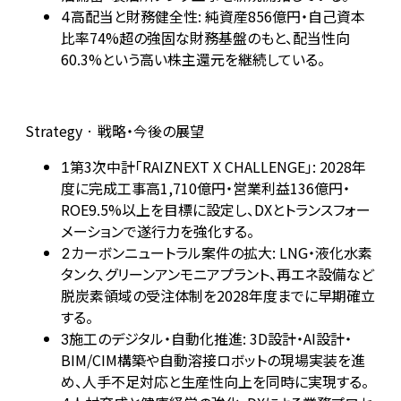
高配当と財務健全性: 純資産856億円・自己資本
4
比率74%超の強固な財務基盤のもと、配当性向
60.3%という高い株主還元を継続している。
Strategy · 戦略・今後の展望
第3次中計「RAIZNEXT X CHALLENGE」: 2028年
1
度に完成工事高1,710億円・営業利益136億円・
ROE9.5%以上を目標に設定し、DXとトランスフォー
メーションで遂行力を強化する。
カーボンニュートラル案件の拡大: LNG・液化水素
2
タンク、グリーンアンモニアプラント、再エネ設備など
脱炭素領域の受注体制を2028年度までに早期確立
する。
施工のデジタル・自動化推進: 3D設計・AI設計・
3
BIM/CIM構築や自動溶接ロボットの現場実装を進
め、人手不足対応と生産性向上を同時に実現する。