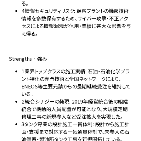
る。
情報セキュリティリスク: 顧客プラントの機密技術
4
情報を多数保有するため、サイバー攻撃・不正アク
セスによる情報漏洩が信用・業績に甚大な影響を与
え得る。
Strengths · 強み
業界トップクラスの施工実績: 石油・石油化学プラ
1
ント特化の専門技術と全国ネットワークにより、
ENEOS等主要元請からの長期継続受注を維持して
いる。
統合シナジーの発現: 2019年経営統合後の組織
2
統合で機動的人員配置が可能となり、大規模定期
修理工事の新規参入など受注拡大を実現した。
タンク専業の設計施工一貫体制: 設計から施工計
3
画・支援まで対応する一気通貫体制で、未参入の石
油備蓄・製油所タンク工事を新規開拓している。