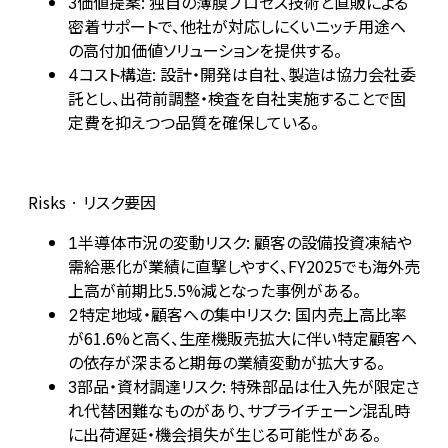
価値提案: 独自の薄膜プロセス技術と直販による
3
密着サポートで、他社が対応しにくいニッチ用途へ
の高付加価値ソリューションを提供する。
コスト構造: 設計・開発は自社、製造は協力会社委
4
託とし、出荷前調整・検査を自社実施することで固
定費を抑えつつ品質を確保している。
Risks · リスク要因
半導体市況の変動リスク: 顧客の設備投資凍結や
1
需給悪化が業績に直撃しやすく、FY2025でも海外売
上高が前期比5.5%減となった事例がある。
特定地域・顧客への集中リスク: 国内売上高比率
2
が61.6%と高く、生産機販売拡大に伴い特定顧客へ
の依存が深まると期毎の業績変動が拡大する。
部品・資材調達リスク: 特殊部品は仕入先が限定さ
3
れ代替困難なものがあり、サプライチェーン混乱時
に出荷遅延・機会損失が生じる可能性がある。