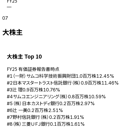
FY
25
—
07
大株主
大株主 Top 10
FY
25
有価証券報告書時点
（一財）サムコ科学技術振興財団
#
1
1.0百万株
12.45%
日本マスタートラスト信託銀行（株）
#
2
0.9百万株
11.46%
辻 理
#
3
0.9百万株
10.76%
サムコエンジニアリング（株）
#
4
0.8百万株
10.59%
（株）日本カストディ銀行
#
5
0.2百万株
2.97%
辻 一美
#
6
0.2百万株
2.51%
野村信託銀行（株）
#
7
0.2百万株
1.91%
（株）三菱ＵＦＪ銀行
#
8
0.1百万株
1.61%