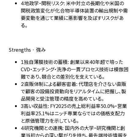
地政学・関税リスク: 米中対立の長期化や米国の
4
関税政策変化が化合物半導体装置の輸出規制や需
要変動を通じて業績に悪影響を及ぼすリスクがあ
る。
Strengths · 強み
独自薄膜技術の蓄積: 創業以来40年超で培った
1
CVD・エッチング・洗浄の一貫プロセス技術は模倣困
難であり、競合との差別化を支えている。
直販体制による顧客密着: 代理店を介さない直販
2
で顧客の設備投資動向をリアルタイムに把握し、製
品開発と受注管理の精度を高めている。
高い収益性: FY2025の売上総利益率50.0%・営業
3
利益率25.1%はニッチ専業ならではの価格支配力
と原価管理力を示している。
研究機関との連携: 国内外の大学・研究機関と創
4
業当初からの深い繋がりを持ち、最先端技術情報を