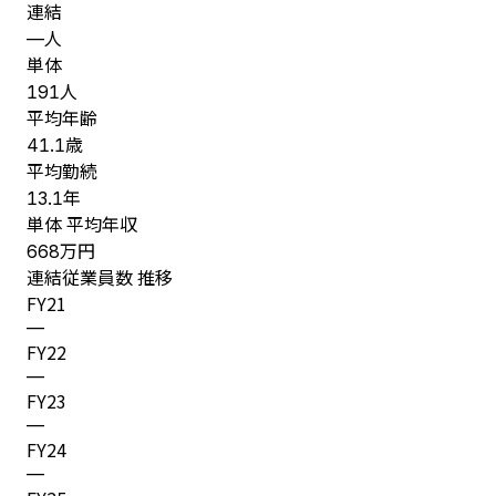
連結
人
—
単体
人
191
平均年齢
歳
41.1
平均勤続
年
13.1
単体 平均年収
万円
668
連結従業員数 推移
FY
21
—
FY
22
—
FY
23
—
FY
24
—