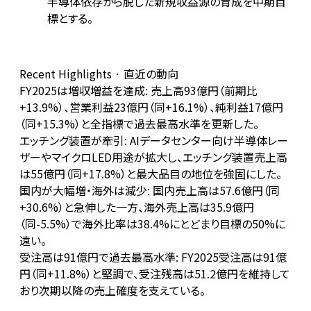
半導体依存から脱した新規収益源の育成を中期目
標とする。
Recent Highlights · 直近の動向
FY2025は増収増益を達成: 売上高93億円（前期比
+13.9%）、営業利益23億円（同+16.1%）、純利益17億円
（同+15.3%）と全指標で過去最高水準を更新した。
エッチング装置が牽引: AIデータセンター向け半導体レー
ザーやマイクロLED用途が拡大し、エッチング装置売上高
は55億円（同+17.8%）と最大品目の地位を強固にした。
国内が大幅増・海外は減少: 国内売上高は57.6億円（同
+30.6%）と急伸した一方、海外売上高は35.9億円
（同-5.5%）で海外比率は38.4%にとどまり目標の50%に
遠い。
受注高は91億円で過去最高水準: FY2025受注高は91億
円（同+11.8%）と堅調で、受注残高は51.2億円を維持して
おり次期以降の売上確度を支えている。