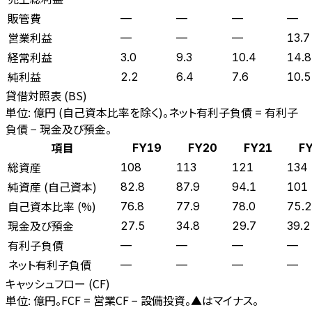
販管費
—
—
—
—
営業利益
—
—
—
13.7
経常利益
3.0
9.3
10.4
14.8
純利益
2.2
6.4
7.6
10.5
貸借対照表 (BS)
単位: 億円 (自己資本比率を除く)。ネット有利子負債 = 有利子
負債 − 現金及び預金。
項目
FY19
FY20
FY21
F
総資産
108
113
121
134
純資産 (自己資本)
82.8
87.9
94.1
101
自己資本比率 (%)
76.8
77.9
78.0
75.2
現金及び預金
27.5
34.8
29.7
39.2
有利子負債
—
—
—
—
ネット有利子負債
—
—
—
—
キャッシュフロー (CF)
単位: 億円。FCF = 営業CF − 設備投資。▲はマイナス。