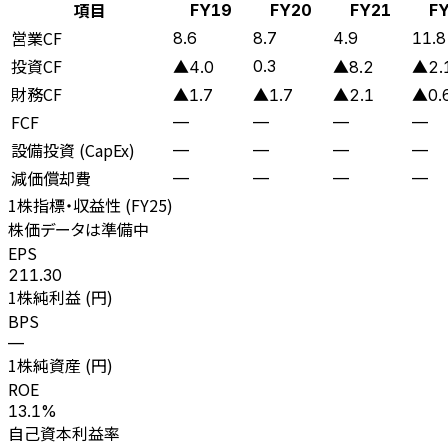
項目
FY19
FY20
FY21
F
営業CF
8.6
8.7
4.9
11.8
投資CF
0.3
▲4.0
▲8.2
▲2.
財務CF
▲1.7
▲1.7
▲2.1
▲0.
FCF
—
—
—
—
設備投資 (CapEx)
—
—
—
—
減価償却費
—
—
—
—
1株指標・収益性 (
FY25
)
株価データは準備中
EPS
211.30
1株純利益 (円)
BPS
—
1株純資産 (円)
ROE
13.1%
自己資本利益率