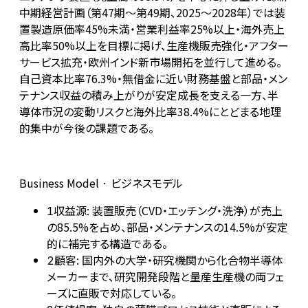
中期経営計画（第47期〜第49期、2025〜2028年）では装
置製造原価率45%未満・営業利益率25%以上・海外売上
高比率50%以上を目標に掲げ、生産機販売強化・アフター
サービス拡充・欧州インド新市場開拓を並行して進める。
自己資本比率76.3%・無借金に近い財務基盤と部品・メン
テナンス収益の積み上がりが安定成長を支える一方、半
導体市況の変動リスクと海外比率38.4%にとどまる地理
的集中が今後の課題である。
Business Model · ビジネスモデル
収益源: 装置販売（CVD・エッチング・洗浄）が売上
1
の85.5%を占め、部品・メンテナンスの14.5%が安定
的に補完する構造である。
顧客: 国内外の大学・研究機関から化合物半導体
2
メーカーまで、研究開発段階と量産生産機の両フェ
ーズに直販で対応している。