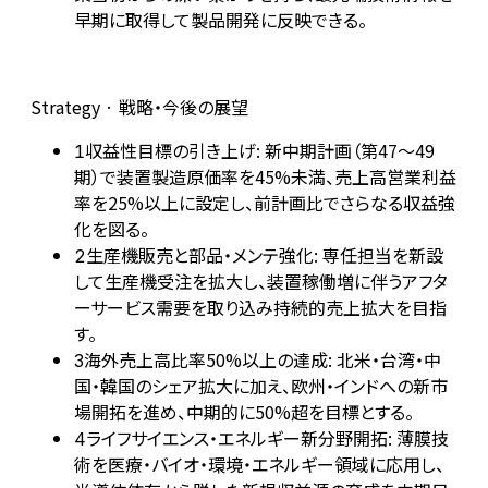
早期に取得して製品開発に反映できる。
Strategy · 戦略・今後の展望
収益性目標の引き上げ: 新中期計画（第47〜49
1
期）で装置製造原価率を45%未満、売上高営業利益
率を25%以上に設定し、前計画比でさらなる収益強
化を図る。
生産機販売と部品・メンテ強化: 専任担当を新設
2
して生産機受注を拡大し、装置稼働増に伴うアフタ
ーサービス需要を取り込み持続的売上拡大を目指
す。
海外売上高比率50%以上の達成: 北米・台湾・中
3
国・韓国のシェア拡大に加え、欧州・インドへの新市
場開拓を進め、中期的に50%超を目標とする。
ライフサイエンス・エネルギー新分野開拓: 薄膜技
4
術を医療・バイオ・環境・エネルギー領域に応用し、