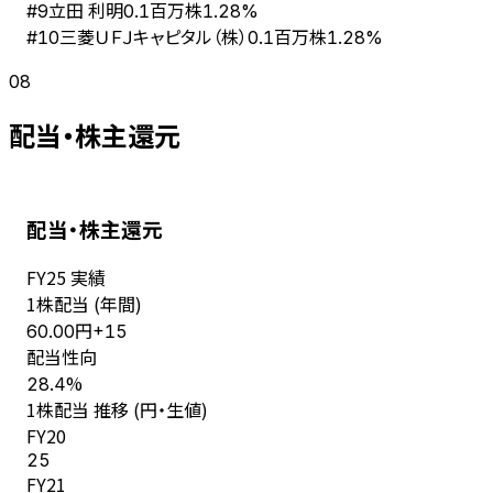
立田 利明
#
9
0.1百万株
1.28%
三菱ＵＦＪキャピタル（株）
#
10
0.1百万株
1.28%
08
配当・株主還元
配当・株主還元
FY
25
実績
1株配当 (年間)
円
60.00
+
15
配当性向
%
28.4
1株配当 推移 (円・生値)
FY
20
25
FY
21