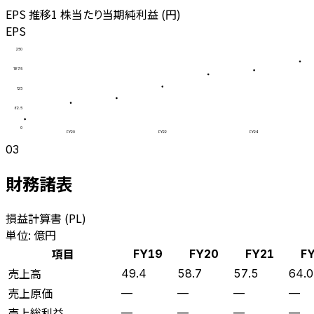
EPS 推移
1 株当たり当期純利益 (円)
EPS
250
187.5
125
62.5
0
FY20
FY22
FY24
03
財務諸表
損益計算書 (PL)
単位: 億円
項目
FY19
FY20
FY21
F
売上高
49.4
58.7
57.5
64.0
売上原価
—
—
—
—
売上総利益
—
—
—
—