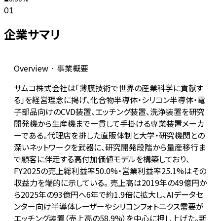
01
企業サマリ
Overview · 事業概要
サムコ株式会社は「薄膜技術で世界の産業科学に貢献す
る」を経営理念に掲げ、化合物半導体・シリコン半導体・電
子部品向けのCVD装置、エッチング装置、洗浄装置を研究
開発機から生産機まで一貫して手掛ける専業装置メーカ
ーである。代理店を排した直販体制と大学・研究機関との
深いネットワークを武器に、研究開発段階から量産移行ま
で顧客に伴走する高付加価値モデルを構築しており、
FY2025の売上総利益率50.0%・営業利益率25.1%はその
収益力を端的に示している。 売上高は2019年の49億円か
ら2025年の93億円へ6年で約1.9倍に拡大し、AIデータセ
ンター向け半導体レーザーやシリコンフォトニクス需要が
エッチング装置（売上高の58.9%）を中心に押し上げた。新