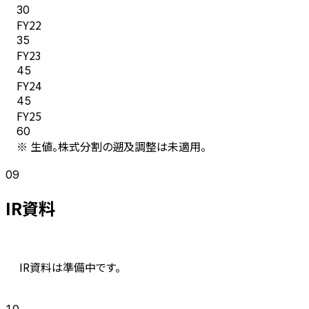
30
FY
22
35
FY
23
45
FY
24
45
FY
25
60
※ 生値。株式分割の遡及調整は未適用。
09
IR資料
IR資料は準備中です。
10