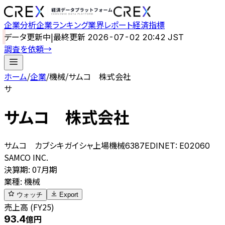
企業分析
企業ランキング
業界レポート
経済指標
データ更新中
|
最終更新
2026-07-02 20:42 JST
調査を依頼
→
ホーム
/
企業
/
機械
/
サムコ 株式会社
サ
サムコ 株式会社
サムコ カブシキガイシャ
上場
機械
6387
EDINET:
E02060
SAMCO INC.
決算期
:
07月期
業種
:
機械
ウォッチ
Export
売上高 (FY25)
93.4
億円