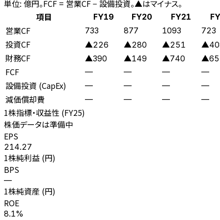
単位: 億円。FCF = 営業CF − 設備投資。▲はマイナス。
項目
FY19
FY20
FY21
FY
営業CF
733
877
1093
723
投資CF
▲226
▲280
▲251
▲40
財務CF
▲390
▲149
▲740
▲65
FCF
—
—
—
—
設備投資 (CapEx)
—
—
—
—
減価償却費
—
—
—
—
1株指標・収益性 (
FY25
)
株価データは準備中
EPS
214.27
1株純利益 (円)
BPS
—
1株純資産 (円)
ROE
8.1%