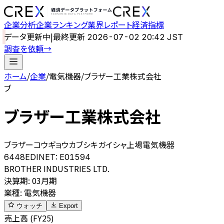
企業分析
企業ランキング
業界レポート
経済指標
データ更新中
|
最終更新
2026-07-02 20:42 JST
調査を依頼
→
ホーム
/
企業
/
電気機器
/
ブラザー工業株式会社
ブ
ブラザー工業株式会社
ブラザーコウギョウカブシキガイシャ
上場
電気機器
6448
EDINET:
E01594
BROTHER INDUSTRIES LTD.
決算期
:
03月期
業種
:
電気機器
ウォッチ
Export
売上高 (FY25)