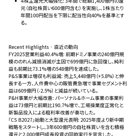
株主還元大幅強化: 3年間で総額1,400億円の還
4
元（自社株買い600億円含む）を実施し、1株当たり
年間100円配当を下限に配当性向40%を基準とす
る。
Recent Highlights · 直近の動向
FY2025営業利益40.4%増: 前期ドミノ事業の240億円規
模ののれん減損消滅が主因で699億円に急回復し、純利
益も前期比73.1%増の548億円を達成した。
P&S事業は増収も利益減: 売上5,448億円（+5.8%）と伸
長する一方、人件費中心の販管費急増で事業セグメント利
益は609億円（-2.5%）と減益が続いている。
P&H事業が大幅改善: パーソナル&ホーム事業の事業利
益は73億円と前期比190.7%増で、工場操業度正常化と
新製品投入による粗利率改善が奏功した。
「CS B2027」始動と大型還元表明: 2025年度より新中期
戦略をスタートし、3年600億円の自社株買いを含む積極
還元と2,000億円成長投資の同時実行を宣言した。