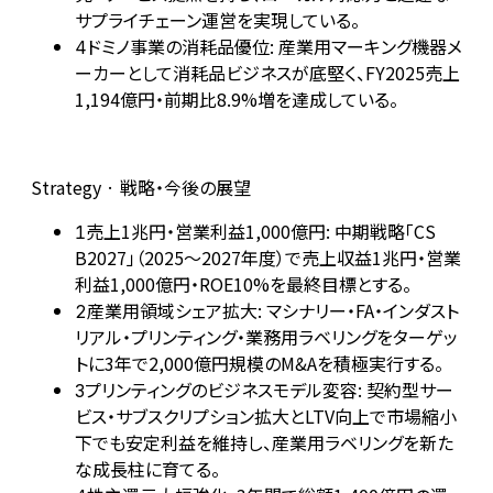
サプライチェーン運営を実現している。
ドミノ事業の消耗品優位: 産業用マーキング機器メ
4
ーカーとして消耗品ビジネスが底堅く、FY2025売上
1,194億円・前期比8.9%増を達成している。
Strategy · 戦略・今後の展望
売上1兆円・営業利益1,000億円: 中期戦略「CS
1
B2027」（2025〜2027年度）で売上収益1兆円・営業
利益1,000億円・ROE10%を最終目標とする。
産業用領域シェア拡大: マシナリー・FA・インダスト
2
リアル・プリンティング・業務用ラベリングをターゲッ
トに3年で2,000億円規模のM&Aを積極実行する。
プリンティングのビジネスモデル変容: 契約型サー
3
ビス・サブスクリプション拡大とLTV向上で市場縮小
下でも安定利益を維持し、産業用ラベリングを新た
な成長柱に育てる。