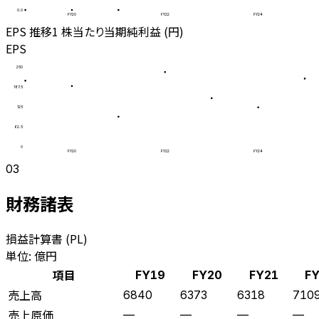
0.0
FY20
FY22
FY24
EPS 推移
1 株当たり当期純利益 (円)
EPS
250
187.5
125
62.5
0
FY20
FY22
FY24
03
財務諸表
損益計算書 (PL)
単位: 億円
項目
FY19
FY20
FY21
F
売上高
6840
6373
6318
710
売上原価
—
—
—
—