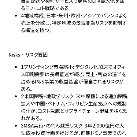
自動配送や契約サービスで顧客のLTV最大化を図
るモノ+コト戦略である。
地域構成: 日本・米州・欧州・アジアでバランスよく
4
売上を分散し、特定地域の景気変動リスクを抑制す
る構造を持つ。
Risks · リスク要因
プリンティング市場縮小: デジタル化加速でオフィ
1
ス印刷需要は長期低迷が続き、売上・利益の過半を
占めるP&S事業の収益基盤が侵食されるリスクが
ある。
米国関税・地政学リスク: 米中摩擦による追加関税
2
拡大や中国・ベトナム・フィリピン生産拠点への規制
強化が、コスト急騰とサプライチェーン混乱を招く恐
れがある。
M&A実行・のれん減損リスク: 3年2,000億円の大
3
型成長投資計画を掲げるが、前期ドミノ事業でのれ