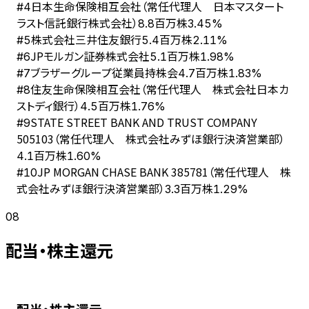
日本生命保険相互会社（常任代理人 日本マスタート
#
4
ラスト信託銀行株式会社）
8.8百万株
3.45%
株式会社三井住友銀行
#
5
5.4百万株
2.11%
JPモルガン証券株式会社
#
6
5.1百万株
1.98%
ブラザーグループ従業員持株会
#
7
4.7百万株
1.83%
住友生命保険相互会社（常任代理人 株式会社日本カ
#
8
ストディ銀行）
4.5百万株
1.76%
STATE STREET BANK AND TRUST COMPANY
#
9
505103（常任代理人 株式会社みずほ銀行決済営業部）
4.1百万株
1.60%
JP MORGAN CHASE BANK 385781（常任代理人 株
#
10
式会社みずほ銀行決済営業部）
3.3百万株
1.29%
08
配当・株主還元
配当・株主還元