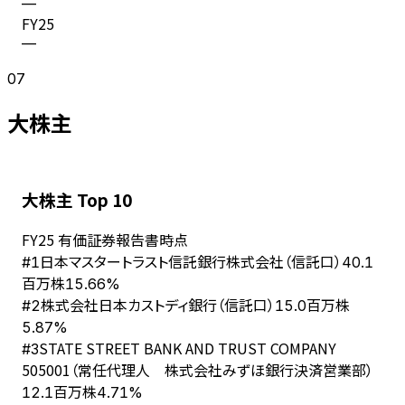
—
FY
25
—
07
大株主
大株主 Top 10
FY
25
有価証券報告書時点
日本マスタートラスト信託銀行株式会社（信託口）
#
1
40.1
百万株
15.66%
株式会社日本カストディ銀行（信託口）
#
2
15.0百万株
5.87%
STATE STREET BANK AND TRUST COMPANY
#
3
505001（常任代理人 株式会社みずほ銀行決済営業部）
12.1百万株
4.71%