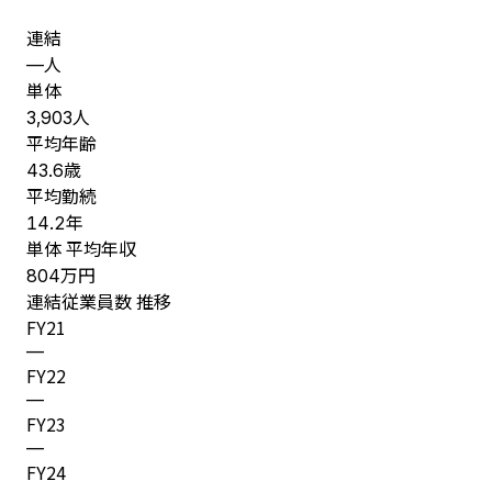
連結
人
—
単体
人
3,903
平均年齢
歳
43.6
平均勤続
年
14.2
単体 平均年収
万円
804
連結従業員数 推移
FY
21
—
FY
22
—
FY
23
—
FY
24