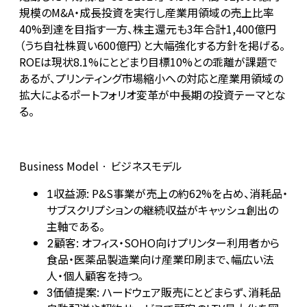
規模のM&A・成長投資を実行し産業用領域の売上比率
40%到達を目指す一方、株主還元も3年合計1,400億円
（うち自社株買い600億円）と大幅強化する方針を掲げる。
ROEは現状8.1%にとどまり目標10%との乖離が課題で
あるが、プリンティング市場縮小への対応と産業用領域の
拡大によるポートフォリオ変革が中長期の投資テーマとな
る。
Business Model · ビジネスモデル
収益源: P&S事業が売上の約62%を占め、消耗品・
1
サブスクリプションの継続収益がキャッシュ創出の
主軸である。
顧客: オフィス・SOHO向けプリンター利用者から
2
食品・医薬品製造業向け産業印刷まで、幅広い法
人・個人顧客を持つ。
価値提案: ハードウェア販売にとどまらず、消耗品
3