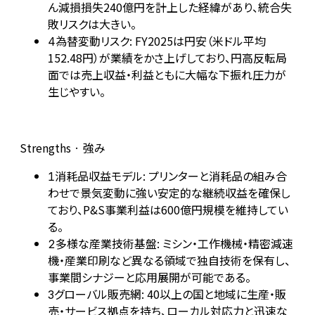
ん減損損失240億円を計上した経緯があり、統合失
敗リスクは大きい。
為替変動リスク: FY2025は円安（米ドル平均
4
152.48円）が業績をかさ上げしており、円高反転局
面では売上収益・利益ともに大幅な下振れ圧力が
生じやすい。
Strengths · 強み
消耗品収益モデル: プリンターと消耗品の組み合
1
わせで景気変動に強い安定的な継続収益を確保し
ており、P&S事業利益は600億円規模を維持してい
る。
多様な産業技術基盤: ミシン・工作機械・精密減速
2
機・産業印刷など異なる領域で独自技術を保有し、
事業間シナジーと応用展開が可能である。
グローバル販売網: 40以上の国と地域に生産・販
3
売・サービス拠点を持ち、ローカル対応力と迅速な