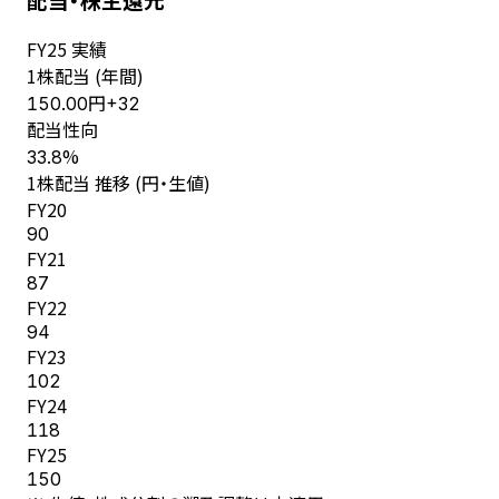
FY
25
実績
1株配当 (年間)
円
150.00
+
32
配当性向
%
33.8
1株配当 推移 (円・生値)
FY
20
90
FY
21
87
FY
22
94
FY
23
102
FY
24
118
FY
25
150