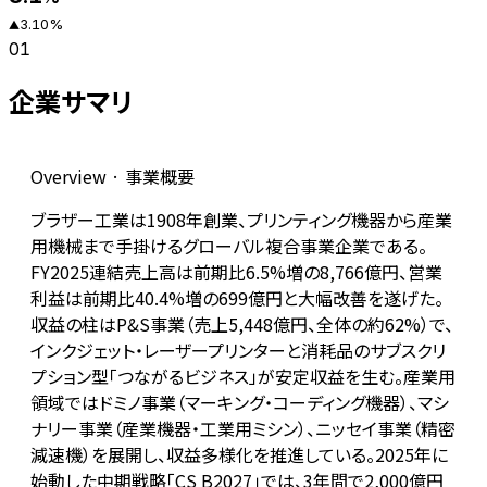
3.10
%
▲
01
企業サマリ
Overview · 事業概要
ブラザー工業は1908年創業、プリンティング機器から産業
用機械まで手掛けるグローバル複合事業企業である。
FY2025連結売上高は前期比6.5%増の8,766億円、営業
利益は前期比40.4%増の699億円と大幅改善を遂げた。
収益の柱はP&S事業（売上5,448億円、全体の約62%）で、
インクジェット・レーザープリンターと消耗品のサブスクリ
プション型「つながるビジネス」が安定収益を生む。産業用
領域ではドミノ事業（マーキング・コーディング機器）、マシ
ナリー事業（産業機器・工業用ミシン）、ニッセイ事業（精密
減速機）を展開し、収益多様化を推進している。2025年に
始動した中期戦略「CS B2027」では、3年間で2,000億円