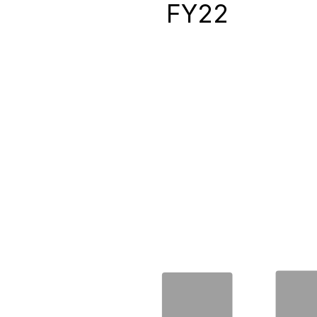
0
FY22