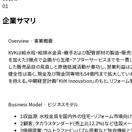
01
企業サマリ
Overview · 事業概要
KVKは給水栓・給排水金具・継手および配管部材の製造・販
を加えた3拠点で企画から生産・アフターサービスまでを一貫し
した販売品目の見直しと原価低減活動が奏功し、営業利益は27億円
健全性は高く、現金及び現金同等物も54億円まで拡大している
を抱える。中期経営計画「KVK Innovation」のもと、リ
Business Model · ビジネスモデル
収益源: 水栓金具を国内外の住宅・リフォーム市場向
1
顧客: タカラスタンダード(売上比12.2%)など住設メ
2
価値提案: ウルトラファインバブル搭載など独自機能
3