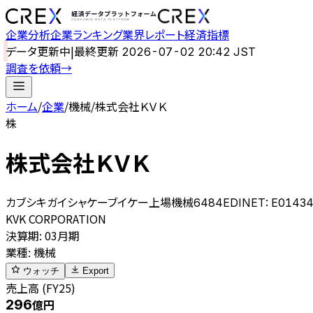
企業分析
企業ランキング
業界レポート
経済指標
データ更新中
|
最終更新
2026-07-02 20:42 JST
調査を依頼
→
ホーム
/
企業
/
機械
/
株式会社ＫＶＫ
株
株式会社ＫＶＫ
カブシキガイシャケーブイケー
上場
機械
6484
EDINET:
E0143
KVK CORPORATION
決算期
:
03月期
業種
:
機械
ウォッチ
Export
売上高 (FY25)
296
億円