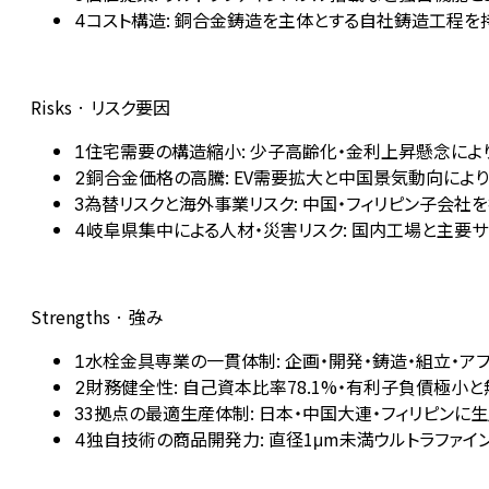
コスト構造: 銅合金鋳造を主体とする自社鋳造工程を
4
Risks · リスク要因
住宅需要の構造縮小: 少子高齢化・金利上昇懸念に
1
銅合金価格の高騰: EV需要拡大と中国景気動向によ
2
為替リスクと海外事業リスク: 中国・フィリピン子会
3
岐阜県集中による人材・災害リスク: 国内工場と主要
4
Strengths · 強み
水栓金具専業の一貫体制: 企画・開発・鋳造・組立・
1
財務健全性: 自己資本比率78.1%・有利子負債極
2
3拠点の最適生産体制: 日本・中国大連・フィリピン
3
独自技術の商品開発力: 直径1μm未満ウルトラファ
4