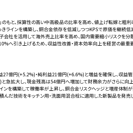
ation」のもと、採算性の高い中高級品の比率を高め、値上げ転嫁と粗
っきラインを構築し、銅合金依存を低減しつつKPSで原価を継続低
ン子会社を活用して海外売上比率を高め、国内需要縮小リスクを分散
目標値10%へ引き上げるため、収益性改善・資本効率向上を経営の最重
利益27億円(+5.2%)・純利益21億円(+6.6%)と増益を確保し、収
円増)と急拡大し、現金残高は54億円へ増加して財務余力がさらに向上
ラインを構築して稼働率が上昇し、銅合金リスクヘッジと増産体制が
を積んだ技術をキッチン用・洗面用混合栓に適用した新製品を発売し