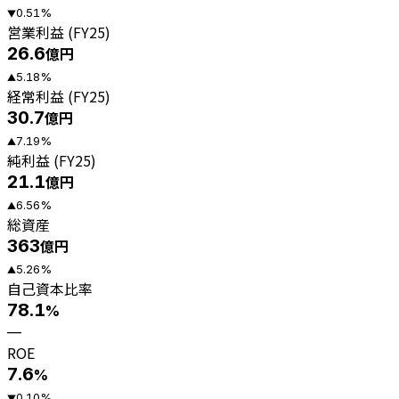
0.51
%
▼
営業利益 (FY25)
26.6
億円
5.18
%
▲
経常利益 (FY25)
30.7
億円
7.19
%
▲
純利益 (FY25)
21.1
億円
6.56
%
▲
総資産
363
億円
5.26
%
▲
自己資本比率
78.1
%
—
ROE
7.6
%
0.10
%
▼