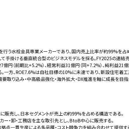
売を行う水栓金具専業メーカーであり、国内売上比率が約99%を占
て手掛ける垂直統合型のビジネスモデルを採る。FY2025の連結売
（前期比+5.2%）、経常利益31億円（同+7.2%）、純利益21億
。一方、ROE7.6%は自社目標の10%に未達であり、新設住宅
フォーム需要取り込み・中高級品強化・海外拡大・DX推進を軸に成長を目指
けに販売し、日本セグメントが売上の約99%を占める構造である。
ーカー・卸・工務店を主な取引先とし、BtoB中心に販売する。
と3拠点一貫生産による多品種・コスト競争力を組み合わせて提供す