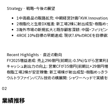
Strategy · 戦略・今後の展望
中高級品の販路拡充: 中期経営計画「KVK Innov
1
樹脂化と生産DX推進: 新工場2棟に射出成型・樹脂め
2
海外市場の新規拡大と既存顧客深耕: 中国・フィリピ
3
ROE 10%目標の早期達成: 現状7.6%のROEを
4
Recent Highlights · 直近の動向
FY2025増益達成: 売上296億円(前期比-0.5%)ながら営業
キャッシュ創出力の向上: 営業CFが35億円(前期比+29億
樹脂工場2棟が安定稼働: 新工場棟が射出成型・樹脂めっき
ウルトラファインバブル技術の横展開: シャワーヘッドで実績
02
業績推移