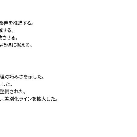
利改善を推進する。
減する。
させる。
要指標に据える。
益管理の巧みさを示した。
した。
整備された。
、差別化ラインを拡大した。