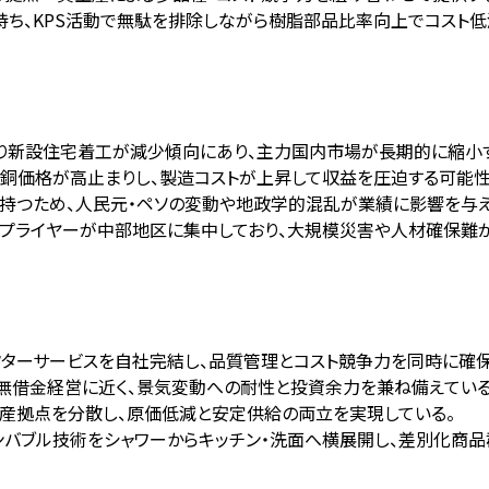
持ち、KPS活動で無駄を排除しながら樹脂部品比率向上でコスト低
より新設住宅着工が減少傾向にあり、主力国内市場が長期的に縮小す
り銅価格が高止まりし、製造コストが上昇して収益を圧迫する可能性
社を持つため、人民元・ペソの変動や地政学的混乱が業績に影響を与え
サプライヤーが中部地区に集中しており、大規模災害や人材確保難
アフターサービスを自社完結し、品質管理とコスト競争力を同時に確保
小と無借金経営に近く、景気変動への耐性と投資余力を兼ね備えている
に生産拠点を分散し、原価低減と安定供給の両立を実現している。
インバブル技術をシャワーからキッチン・洗面へ横展開し、差別化商品