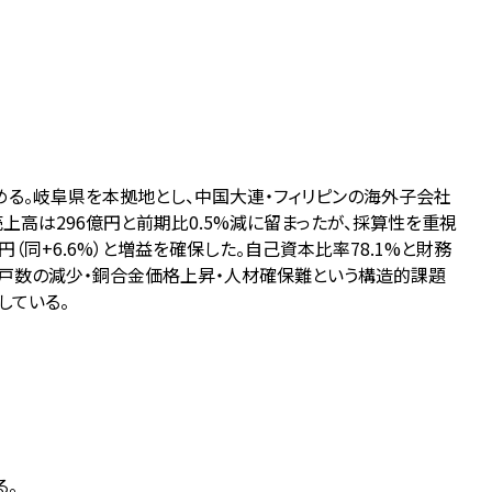
める。岐阜県を本拠地とし、中国大連・フィリピンの海外子会社
上高は296億円と前期比0.5%減に留まったが、採算性を重視
円（同+6.6%）と増益を確保した。自己資本比率78.1%と財務
着工戸数の減少・銅合金価格上昇・人材確保難という構造的課題
している。
る。