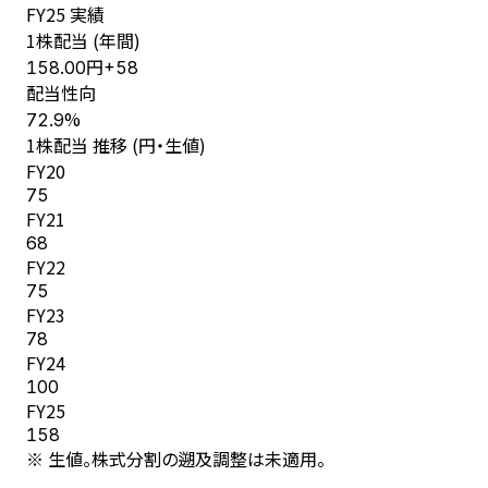
FY
25
実績
1株配当 (年間)
円
158.00
+
58
配当性向
%
72.9
1株配当 推移 (円・生値)
FY
20
75
FY
21
68
FY
22
75
FY
23
78
FY
24
100
FY
25
158
※ 生値。株式分割の遡及調整は未適用。