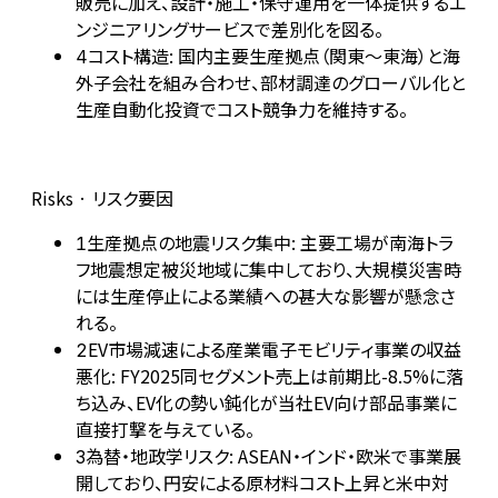
販売に加え、設計・施工・保守運用を一体提供するエ
ンジニアリングサービスで差別化を図る。
コスト構造: 国内主要生産拠点（関東〜東海）と海
4
外子会社を組み合わせ、部材調達のグローバル化と
生産自動化投資でコスト競争力を維持する。
Risks · リスク要因
生産拠点の地震リスク集中: 主要工場が南海トラ
1
フ地震想定被災地域に集中しており、大規模災害時
には生産停止による業績への甚大な影響が懸念さ
れる。
EV市場減速による産業電子モビリティ事業の収益
2
悪化: FY2025同セグメント売上は前期比-8.5%に落
ち込み、EV化の勢い鈍化が当社EV向け部品事業に
直接打撃を与えている。
為替・地政学リスク: ASEAN・インド・欧米で事業展
3
開しており、円安による原材料コスト上昇と米中対