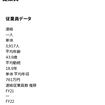
従業員データ
連結
人
—
単体
人
3,917
平均年齢
歳
43.9
平均勤続
年
18.9
単体 平均年収
万円
761
連結従業員数 推移
FY
21
—
FY
22