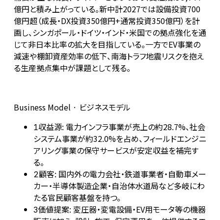
億円と積み上がっている。新中計2027では設備投資700
億円超（成長・DX投資350億円+通常投資350億円）を計
画し、シンガポール・ドイツ・インド・米国での拠点強化を通
じて非日本比率の拡大を目指している。一方でEV事業の
減速や棚卸資産効率の低下、南海トラフ地震リスクを抱え
る生産拠点集中が課題として残る。
Business Model · ビジネスモデル
収益源: 電力インフラ事業が売上の約28.7%、社会
1
システム事業が約32.0%を占め、フィールドエンジニ
アリング事業の保守サービスが安定収益を補完す
る。
顧客: 国内外の電力会社・鉄道事業者・自動車メー
2
カー・半導体製造企業・自治体水道局など多岐にわ
たる官民顧客基盤を持つ。
価値提案: 変圧器・変電設備・EV用モータ等の機器
3