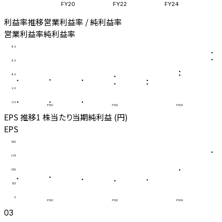
FY20
FY22
FY24
利益率推移
営業利益率 / 純利益率
営業利益率
純利益率
8.0
6.0
4.0
2.0
0.0
FY20
FY22
FY24
EPS 推移
1 株当たり当期純利益 (円)
EPS
500
375
250
125
0
FY20
FY22
FY24
03