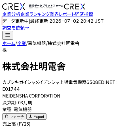
企業分析
企業ランキング
業界レポート
経済指標
データ更新中
|
最終更新
2026-07-02 20:42 JST
調査を依頼
→
ホーム
/
企業
/
電気機器
/
株式会社明電舎
株
株式会社明電舎
カブシキガイシャメイデンシャ
上場
電気機器
6508
EDINET:
E01744
MEIDENSHA CORPORATION
決算期
:
03月期
業種
:
電気機器
ウォッチ
Export
売上高 (FY25)