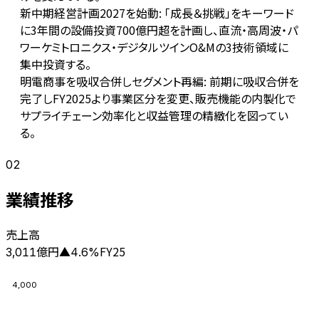
新中期経営計画2027を始動: 「成長＆挑戦」をキーワード
に3年間の設備投資700億円超を計画し、直流・高周波・パ
ワーケミトロニクス・デジタルツインO&Mの3技術領域に
集中投資する。
明電商事を吸収合併しセグメント再編: 前期に吸収合併を
完了しFY2025より事業区分を変更、販売機能の内製化で
サプライチェーン効率化と収益管理の精緻化を図ってい
る。
02
業績推移
売上高
億円
FY25
3,011
▲
4.6
%
4,000