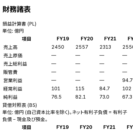
財務諸表
損益計算書 (PL)
単位: 億円
項目
FY19
FY20
FY21
F
売上高
2450
2557
2313
255
売上原価
—
—
—
—
売上総利益
—
—
—
—
販管費
—
—
—
—
営業利益
—
—
—
94.7
経常利益
101
115
84.7
102
純利益
76.5
82.1
73.0
67.3
貸借対照表 (BS)
単位: 億円 (自己資本比率を除く)。ネット有利子負債 = 有利子
負債 − 現金及び預金。
項目
FY19
FY20
FY21
FY