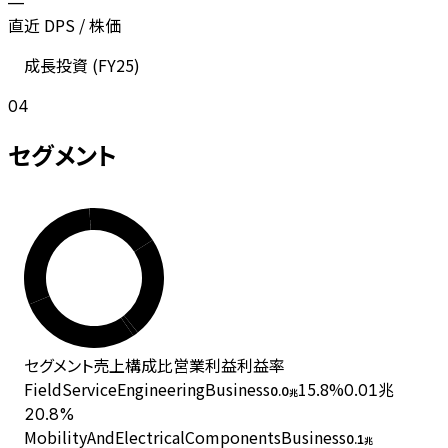
—
直近 DPS / 株価
成長投資 (
FY25
)
04
セグメント
セグメント
売上
構成比
営業利益
利益率
FieldServiceEngineeringBusiness
15.8
%
0.01兆
0.0
兆
20.8%
MobilityAndElectricalComponentsBusiness
0.1
兆