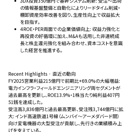
DX投資350億円で基幹システム刷新: 受注〜出荷
3
の情報基盤整備と自動化によりリードタイム削減・
棚卸資産効率改善を図り、生産性向上で収益拡大
を目指す。
ROE・PER両面での企業価値向上: 収益力強化と
4
再投資の好循環に加え、M&Aも活用した非連続成
長と株主還元強化を組み合わせ、資本コストを意識
した経営を推進する。
Recent Highlights · 直近の動向
FY2025営業利益215億円で前期比+69.0%の大幅増益:
電力インフラ・フィールドエンジニアリング両セグメントが
過去最高を更新し、ROE13.9%・1株当たり純利益407円
51銭を達成した。
受注高3,836億円と過去最高更新、受注残3,744億円に拡
大: インド高速鉄道1号線（ムンバイ〜アーメダバード間）
向け変電機器の大型受注が貢献し、先行きの業績積み上
げを支えている。