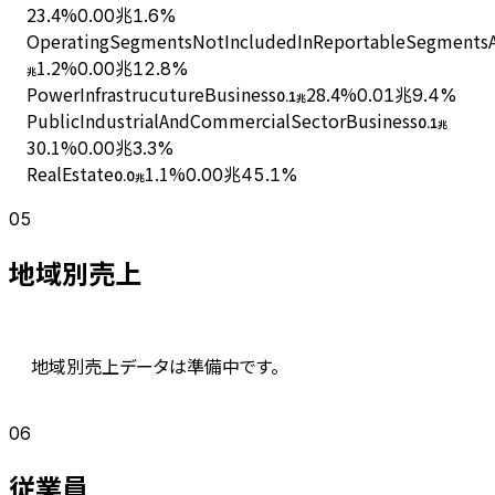
23.4
%
0.00兆
1.6%
OperatingSegmentsNotIncludedInReportableSegmentsAn
1.2
%
0.00兆
12.8%
兆
PowerInfrastrucutureBusiness
28.4
%
0.01兆
9.4%
0.1
兆
PublicIndustrialAndCommercialSectorBusiness
0.1
兆
30.1
%
0.00兆
3.3%
RealEstate
1.1
%
0.00兆
45.1%
0.0
兆
05
地域別売上
地域別売上データは準備中です。
06
従業員