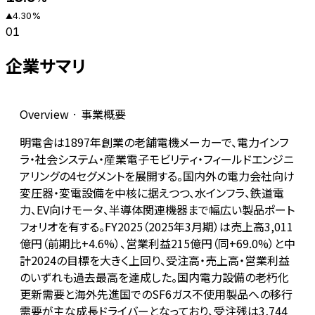
4.30
%
▲
01
企業サマリ
Overview · 事業概要
明電舎は1897年創業の老舗電機メーカーで、電力インフ
ラ・社会システム・産業電子モビリティ・フィールドエンジニ
アリングの4セグメントを展開する。国内外の電力会社向け
変圧器・変電設備を中核に据えつつ、水インフラ、鉄道電
力、EV向けモータ、半導体関連機器まで幅広い製品ポート
フォリオを有する。FY2025（2025年3月期）は売上高3,011
億円（前期比+4.6%）、営業利益215億円（同+69.0%）と中
計2024の目標を大きく上回り、受注高・売上高・営業利益
のいずれも過去最高を達成した。国内電力設備の老朽化
更新需要と海外先進国でのSF6ガス不使用製品への移行
需要が主な成長ドライバーとなっており、受注残は3,744