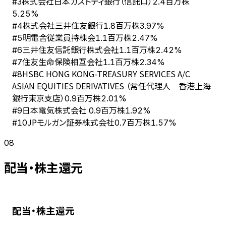
株式会社日本カストディ銀行（信託口）
#
3
2.4百万株
5.25%
株式会社三井住友銀行
#
4
1.8百万株
3.97%
明電舎従業員持株会
#
5
1.1百万株
2.47%
三井住友信託銀行株式会社
#
6
1.1百万株
2.42%
住友生命保険相互会社
#
7
1.1百万株
2.34%
HSBC HONG KONG-TREASURY SERVICES A/C
#
8
ASIAN EQUITIES DERIVATIVES （常任代理人 香港上海
銀行東京支店）
0.9百万株
2.01%
日本電気株式会社
#
9
0.9百万株
1.92%
JPモルガン証券株式会社
#
10
0.7百万株
1.57%
08
配当・株主還元
配当・株主還元