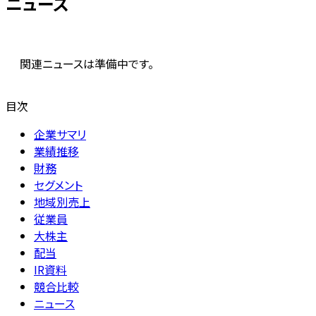
ニュース
関連ニュースは準備中です。
目次
企業サマリ
業績推移
財務
セグメント
地域別売上
従業員
大株主
配当
IR資料
競合比較
ニュース