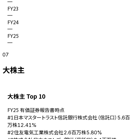
—
FY
23
—
FY
24
—
FY
25
—
07
大株主
大株主 Top 10
FY
25
有価証券報告書時点
日本マスタートラスト信託銀行株式会社（信託口）
#
1
5.6百
万株
12.41%
住友電気工業株式会社
#
2
2.6百万株
5.80%