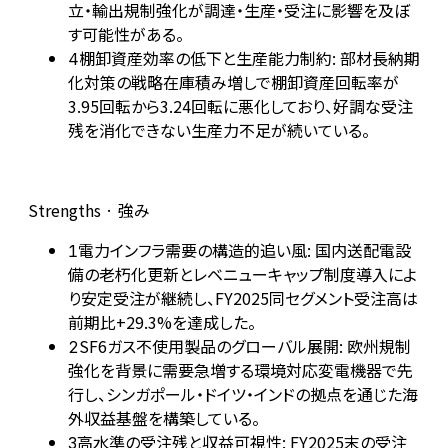
立・輸出規制強化が調達・生産・受注に影響を及ぼ
す可能性がある。
棚卸資産効率の低下と生産能力制約: 部材長納期
4
化対策の戦略在庫積み増しで棚卸資産回転率が
3.95回転から3.24回転に悪化しており、好調な受注
残を消化できない生産力不足が続いている。
Strengths · 強み
電力インフラ需要の構造的追い風: 国内送配電設
1
備の老朽化更新とレベニューキャップ制度導入によ
り安定受注が継続し、FY2025同セグメント受注高は
前期比+29.3%を達成した。
SF6ガス不使用製品のグローバル展開: 欧州規制
2
強化を背景に需要急増する環境対応変電機器で先
行し、シンガポール・ドイツ・インドの拠点を通じた海
外収益基盤を構築している。
高水準の受注残と収益可視性: FY2025末の受注
3