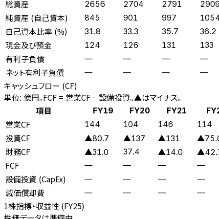
総資産
2656
2704
2791
290
純資産 (自己資本)
845
901
997
105
自己資本比率 (%)
31.8
33.3
35.7
36.2
現金及び預金
124
126
131
133
有利子負債
—
—
—
—
ネット有利子負債
—
—
—
—
キャッシュフロー (CF)
単位: 億円。FCF = 営業CF − 設備投資。▲はマイナス。
項目
FY19
FY20
FY21
FY
営業CF
144
104
146
114
投資CF
▲80.7
▲137
▲131
▲75.
財務CF
37.4
▲31.0
▲14.0
▲42.
FCF
—
—
—
—
設備投資 (CapEx)
—
—
—
—
減価償却費
—
—
—
—
1株指標・収益性 (
FY25
)
株価データは準備中