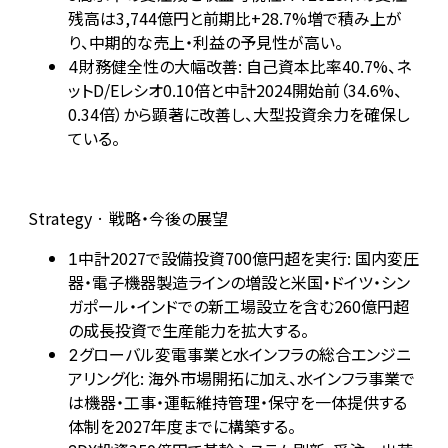
残高は3,744億円と前期比+28.7%増で積み上が
り、中期的な売上・利益の予見性が高い。
財務健全性の大幅改善: 自己資本比率40.7%、ネ
4
ットD/Eレシオ0.10倍と中計2024開始前（34.6%、
0.34倍）から顕著に改善し、大型投資余力を確保し
ている。
Strategy · 戦略・今後の展望
中計2027で設備投資700億円超を実行: 国内変圧
1
器・電子機器製造ラインの増設と米国・ドイツ・シン
ガポール・インドでの新工場設立を含む260億円超
の成長投資で生産能力を拡大する。
グローバル変電事業と水インフラの総合エンジニ
2
アリング化: 海外市場開拓に加え、水インフラ事業で
は機器・工事・運転維持管理・保守を一体提供する
体制を2027年度までに構築する。