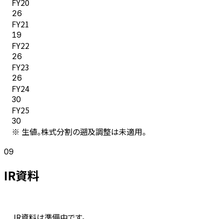
FY
20
26
FY
21
19
FY
22
26
FY
23
26
FY
24
30
FY
25
30
※ 生値。株式分割の遡及調整は未適用。
09
IR資料
IR資料は準備中です。