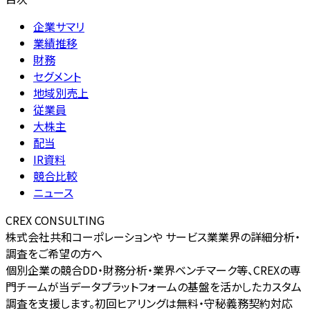
企業サマリ
業績推移
財務
セグメント
地域別売上
従業員
大株主
配当
IR資料
競合比較
ニュース
CREX CONSULTING
株式会社共和コーポレーションや サービス業業界の詳細分析・
調査をご希望の方へ
個別企業の競合DD・財務分析・業界ベンチマーク等、CREXの専
門チームが当データプラットフォームの基盤を活かしたカスタム
調査を支援します。初回ヒアリングは無料・守秘義務契約対応