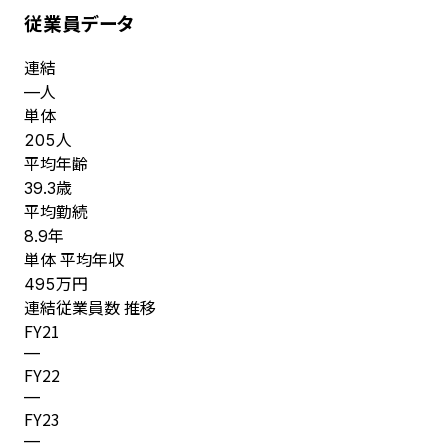
従業員データ
連結
人
—
単体
人
205
平均年齢
歳
39.3
平均勤続
年
8.9
単体 平均年収
万円
495
連結従業員数 推移
FY
21
—
FY
22
—
FY
23
—