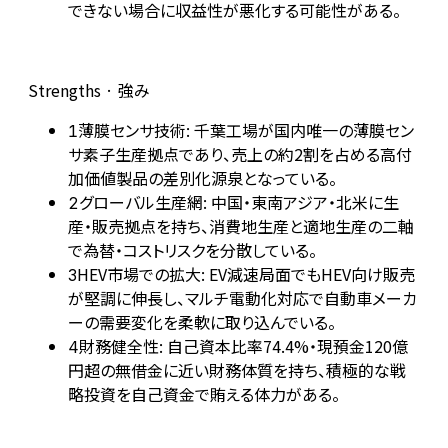
できない場合に収益性が悪化する可能性がある。
Strengths · 強み
薄膜センサ技術: 千葉工場が国内唯一の薄膜セン
1
サ素子生産拠点であり、売上の約2割を占める高付
加価値製品の差別化源泉となっている。
グローバル生産網: 中国・東南アジア・北米に生
2
産・販売拠点を持ち、消費地生産と適地生産の二軸
で為替・コストリスクを分散している。
HEV市場での拡大: EV減速局面でもHEV向け販売
3
が堅調に伸長し、マルチ電動化対応で自動車メーカ
ーの需要変化を柔軟に取り込んでいる。
財務健全性: 自己資本比率74.4%・現預金120億
4
円超の無借金に近い財務体質を持ち、積極的な戦
略投資を自己資金で賄える体力がある。