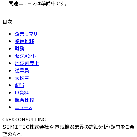
関連ニュースは準備中です。
目次
企業サマリ
業績推移
財務
セグメント
地域別売上
従業員
大株主
配当
IR資料
競合比較
ニュース
CREX CONSULTING
ＳＥＭＩＴＥＣ株式会社や 電気機器業界の詳細分析・調査をご希
望の方へ