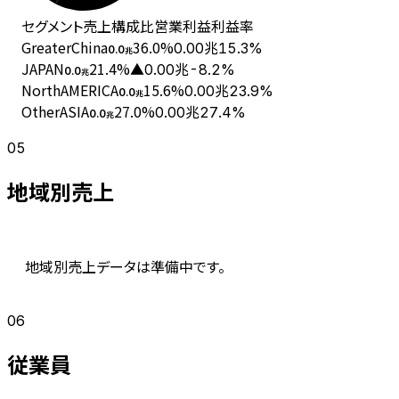
セグメント
売上
構成比
営業利益
利益率
GreaterChina
36.0
%
0.00兆
15.3%
0.0
兆
JAPAN
21.4
%
▲0.00兆
-8.2%
0.0
兆
NorthAMERICA
15.6
%
0.00兆
23.9%
0.0
兆
OtherASIA
27.0
%
0.00兆
27.4%
0.0
兆
05
地域別売上
地域別売上データは準備中です。
06
従業員