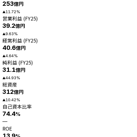
253
億円
11.72
%
▲
営業利益 (FY25)
39.2
億円
9.63
%
▲
経常利益 (FY25)
40.6
億円
4.64
%
▲
純利益 (FY25)
31.1
億円
44.93
%
▲
総資産
312
億円
10.42
%
▲
自己資本比率
74.4
%
—
ROE
13.9
%