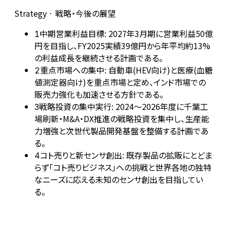
Strategy · 戦略・今後の展望
中期営業利益目標: 2027年3月期に営業利益50億
1
円を目指し、FY2025実績39億円から年平均約13%
の利益成長を継続させる計画である。
重点市場への集中: 自動車(HEV向け)と医療(血糖
2
値測定器向け)を重点市場と定め、インド市場での
販売力強化も加速させる方針である。
戦略投資の集中実行: 2024〜2026年度に千葉工
3
場刷新・M&A・DX推進の戦略投資を集中し、生産能
力増強と次世代製品開発基盤を整備する計画であ
る。
コト売りと新センサ創出: 既存製品の拡販にとどま
4
らず「コト売りビジネス」への挑戦と世界各地の独特
なニーズに応える未知のセンサ創出を目指してい
る。