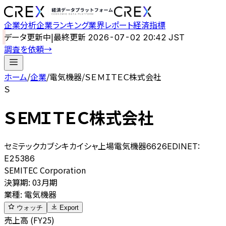
企業分析
企業ランキング
業界レポート
経済指標
データ更新中
|
最終更新
2026-07-02 20:42 JST
調査を依頼
→
ホーム
/
企業
/
電気機器
/
ＳＥＭＩＴＥＣ株式会社
Ｓ
ＳＥＭＩＴＥＣ株式会社
セミテックカブシキカイシャ
上場
電気機器
6626
EDINET:
E25386
SEMITEC Corporation
決算期
:
03月期
業種
:
電気機器
ウォッチ
Export
売上高 (FY25)