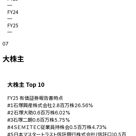
—
FY
24
—
FY
25
—
07
大株主
大株主 Top 10
FY
25
有価証券報告書時点
石塚興産株式会社
#
1
2.8百万株
26.56%
石塚大助
#
2
0.6百万株
6.02%
石塚二朗
#
3
0.6百万株
5.75%
ＳＥＭＩＴＥＣ従業員持株会
#
4
0.5百万株
4.73%
日本マスタートラスト信託銀行株式会社(信託口)
#
5
0.5百