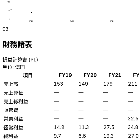
150
75
0
FY20
FY22
FY24
03
財務諸表
損益計算書 (PL)
単位: 億円
項目
FY19
FY20
FY21
F
売上高
153
149
179
211
売上原価
—
—
—
—
売上総利益
—
—
—
—
販管費
—
—
—
—
営業利益
—
—
—
32.5
経常利益
14.8
11.3
27.5
34.8
純利益
9.7
6.6
19.3
27.0