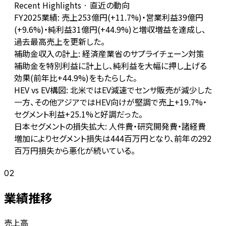
Recent Highlights · 直近の動向
FY2025業績: 売上253億円(+11.7%)・営業利益39億円
(+9.6%)・純利益31億円(+44.9%)と増収増益を達成し、
過去最高売上を更新した。
補助金収入の計上: 経済産業省のサプライチェーン対策
補助金を特別利益に計上し、純利益を大幅に押し上げる
効果(前年比+44.9%)をもたらした。
HEV vs EV構図: 北米ではEV減速でセンサ販売が減少した
一方、その他アジアではHEV向けが堅調で売上+19.7%・
セグメント利益+25.1%と好調だった。
日本セグメントの損失拡大: 人件費・研究開発費・諸経費
増加によりセグメント損失は444百万円となり、前年の292
百万円損失から悪化が続いている。
02
業績推移
売上高