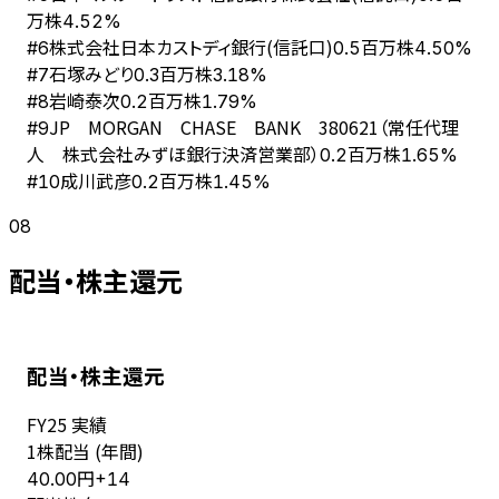
万株
4.52%
株式会社日本カストディ銀行(信託口)
#
6
0.5百万株
4.50%
石塚みどり
#
7
0.3百万株
3.18%
岩崎泰次
#
8
0.2百万株
1.79%
JP MORGAN CHASE BANK 380621（常任代理
#
9
人 株式会社みずほ銀行決済営業部）
0.2百万株
1.65%
成川武彦
#
10
0.2百万株
1.45%
08
配当・株主還元
配当・株主還元
FY
25
実績
1株配当 (年間)
円
40.00
+
14