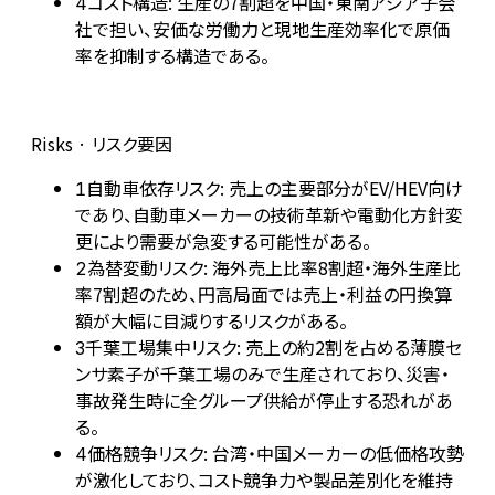
コスト構造: 生産の7割超を中国・東南アジア子会
4
社で担い、安価な労働力と現地生産効率化で原価
率を抑制する構造である。
Risks · リスク要因
自動車依存リスク: 売上の主要部分がEV/HEV向け
1
であり、自動車メーカーの技術革新や電動化方針変
更により需要が急変する可能性がある。
為替変動リスク: 海外売上比率8割超・海外生産比
2
率7割超のため、円高局面では売上・利益の円換算
額が大幅に目減りするリスクがある。
千葉工場集中リスク: 売上の約2割を占める薄膜セ
3
ンサ素子が千葉工場のみで生産されており、災害・
事故発生時に全グループ供給が停止する恐れがあ
る。
価格競争リスク: 台湾・中国メーカーの低価格攻勢
4
が激化しており、コスト競争力や製品差別化を維持