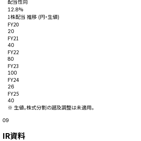
配当性向
%
12.8
1株配当 推移 (円・生値)
FY
20
20
FY
21
40
FY
22
80
FY
23
100
FY
24
26
FY
25
40
※ 生値。株式分割の遡及調整は未適用。
09
IR資料