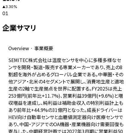
3.30
%
▲
01
企業サマリ
Overview · 事業概要
SEMITEC株式会社は温度センサを中心に多種多様なセ
ンサを開発・製造・販売する専業メーカーであり、売上の8
割超を海外が占めるグローバル企業である。中華圏・その
他アジア・北米の4セグメントで展開し、消費地生産と適地
生産の2軸で生産拠点を世界に配置する。FY2025は売上
253億円(前年比+11.7%)、営業利益39億円(+9.6%)と増
収増益を達成し、純利益は補助金収入の特別利益計上も
あり前年比+44.9%の31億円となった。成長ドライバーは
HEV向け自動車センサと血糖値測定器向け医療センサで
あり、中国・アジアでのOA機器・産業機器向け需要回復も
寄与した。中期経営計画では2027年3月期に営業利益50