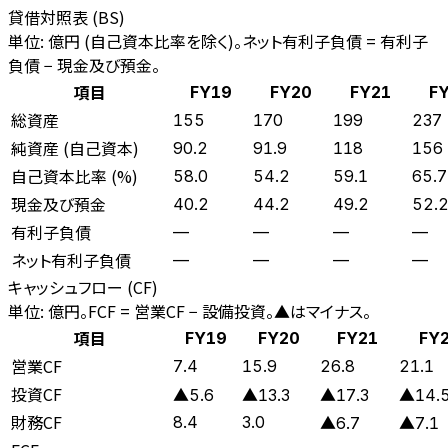
貸借対照表 (BS)
単位: 億円 (自己資本比率を除く)。ネット有利子負債 = 有利子
負債 − 現金及び預金。
項目
FY19
FY20
FY21
F
総資産
155
170
199
237
純資産 (自己資本)
90.2
91.9
118
156
自己資本比率 (%)
58.0
54.2
59.1
65.7
現金及び預金
40.2
44.2
49.2
52.
有利子負債
—
—
—
—
ネット有利子負債
—
—
—
—
キャッシュフロー (CF)
単位: 億円。FCF = 営業CF − 設備投資。▲はマイナス。
項目
FY19
FY20
FY21
FY
営業CF
7.4
15.9
26.8
21.1
投資CF
▲5.6
▲13.3
▲17.3
▲14.
財務CF
8.4
3.0
▲6.7
▲7.1