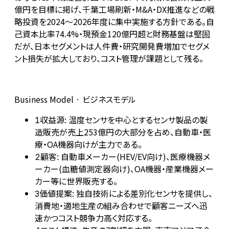
億円を目標に掲げ、千葉工場刷新・M&A・DX推進などの戦
略投資を2024〜2026年度に集中実施する方針である。自
己資本比率74.4%・現預金120億円超と財務基盤は堅固
だが、日本セグメントは人件費・研究開発費増加でセグメ
ント損失が拡大しており、コスト管理が課題として残る。
Business Model · ビジネスモデル
収益源: 温度センサを中心とするセンサ製品の製
1
造販売が売上253億円の大部分を占め、自動車・医
療・OA機器向けが主力である。
顧客: 自動車メーカー(HEV/EV向け)、医療機器メ
2
ーカー(血糖値測定器向け)、OA機器・産業機器メー
カー等に世界販売する。
価値提案: 独自技術による差別化センサを提供し、
3
消費地・適地生産の組み合わせで顧客ニーズへ迅
速かつコスト競争力高く対応する。