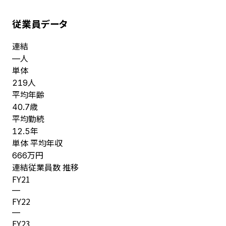
従業員データ
連結
人
—
単体
人
219
平均年齢
歳
40.7
平均勤続
年
12.5
単体 平均年収
万円
666
連結従業員数 推移
FY
21
—
FY
22
—
FY
23