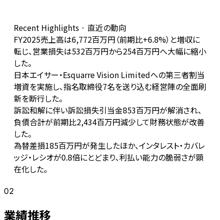
Recent Highlights · 直近の動向
FY2025売上高は6,772百万円（前期比+6.8%）と増収に
転じ、営業損失は532百万円から254百万円へ大幅に縮小
した。
日本エイサー・Esquarre Vision Limitedへの第三者割当
増資を実施し、指名取締役7名を送り込む経営陣の全面刷
新を断行した。
訴訟和解に伴い訴訟損失引当金853百万円が解消され、
負債合計が前期比2,434百万円減少して財務状態が改善
した。
為替差損185百万円が発生したほか、インタレスト・カバレ
ッジ・レシオが0.8倍にとどまり、利払い能力の脆弱さが顕
在化した。
02
業績推移