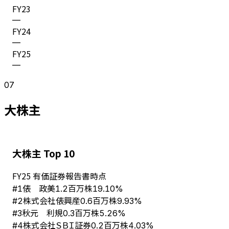
FY
23
—
FY
24
—
FY
25
—
07
大株主
大株主 Top 10
FY
25
有価証券報告書時点
俵 政美
#
1
1.2百万株
19.10%
株式会社俵興産
#
2
0.6百万株
9.93%
秋元 利規
#
3
0.3百万株
5.26%
株式会社ＳＢＩ証券
#
4
0.2百万株
4.03%