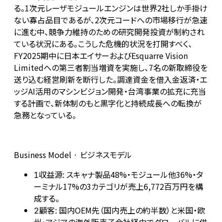
る。1次元レーザモジュールエンジンは世界2社しか手掛け
ない寡占品目であるが、2次元コードへの市場移行が急速
に進む中、競争力維持のための研究開発投資が制約され
ている状況にある。こうした危機的状況を打開すべく、
FY2025期中に日本エイサーおよびEsquarre Vision
Limitedへの第三者割当増資を実施し、7名の新取締役を
送り込む経営刷新を断行した。調達資金を借入金返済・エ
ッジAI活用のマシンビジョン開発・台湾事業の拡充に充当
する計画で、新体制のもと黒字化と持続成長への転換が
急務となっている。
Business Model · ビジネスモデル
収益源: スキャナ製品48%・モジュール他36%・タ
1
ーミナル17%の3カテゴリが売上6,772百万円を構
成する。
顧客: 国内OEM先（国内売上の約半数）と米国・欧
2