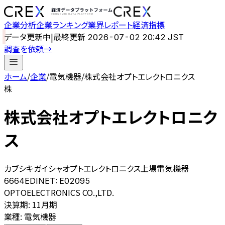
企業分析
企業ランキング
業界レポート
経済指標
データ更新中
|
最終更新
2026-07-02 20:42 JST
調査を依頼
→
ホーム
/
企業
/
電気機器
/
株式会社オプトエレクトロニクス
株
株式会社オプトエレクトロニク
ス
カブシキガイシャオプトエレクトロニクス
上場
電気機器
6664
EDINET:
E02095
OPTOELECTRONICS CO.,LTD.
決算期
:
11月期
業種
:
電気機器