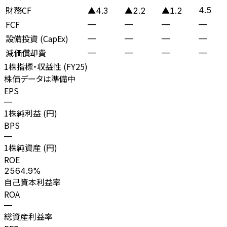
財務CF
4.5
▲4.3
▲2.2
▲1.2
FCF
—
—
—
—
設備投資 (CapEx)
—
—
—
—
減価償却費
—
—
—
—
1株指標・収益性 (
FY25
)
株価データは準備中
EPS
—
1株純利益 (円)
BPS
—
1株純資産 (円)
ROE
2564.9%
自己資本利益率
ROA
—
総資産利益率