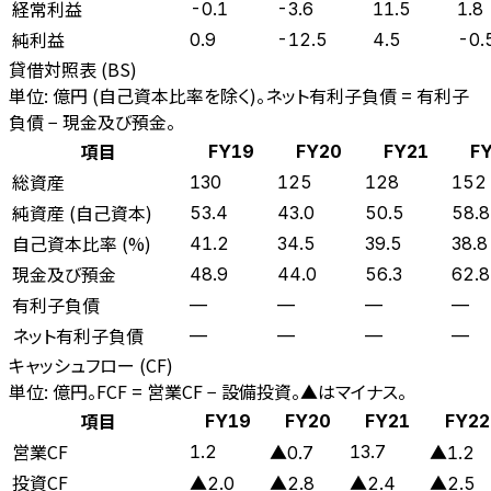
経常利益
-0.1
-3.6
11.5
1.8
純利益
0.9
-12.5
4.5
-0.
貸借対照表 (BS)
単位: 億円 (自己資本比率を除く)。ネット有利子負債 = 有利子
負債 − 現金及び預金。
項目
FY19
FY20
FY21
F
総資産
130
125
128
152
純資産 (自己資本)
53.4
43.0
50.5
58.8
自己資本比率 (%)
41.2
34.5
39.5
38.8
現金及び預金
48.9
44.0
56.3
62.8
有利子負債
—
—
—
—
ネット有利子負債
—
—
—
—
キャッシュフロー (CF)
単位: 億円。FCF = 営業CF − 設備投資。▲はマイナス。
項目
FY19
FY20
FY21
FY22
営業CF
1.2
13.7
▲0.7
▲1.2
投資CF
▲2.0
▲2.8
▲2.4
▲2.5