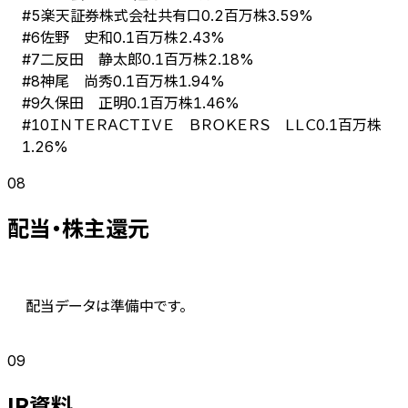
楽天証券株式会社共有口
#
5
0.2百万株
3.59%
佐野 史和
#
6
0.1百万株
2.43%
二反田 静太郎
#
7
0.1百万株
2.18%
神尾 尚秀
#
8
0.1百万株
1.94%
久保田 正明
#
9
0.1百万株
1.46%
ＩＮＴＥＲＡＣＴＩＶＥ ＢＲＯＫＥＲＳ ＬＬＣ
#
10
0.1百万株
1.26%
08
配当・株主還元
配当データは準備中です。
09
IR資料