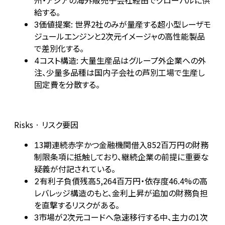
州・アジアの海外販売子会社経由でグローバルに供
給する。
価値提案: 世界2社のみが量産する超小型レーザモ
3
ジュールエンジンと2次元イメージャの高性能製品
で差別化する。
コスト構造: 大量生産品はグループ外企業への外
4
注、少量多品種は国内子会社の芦別工場で生産し
固定費を分散する。
Risks · リスク要因
3期連続赤字かつ金融機関借入852百万円の財務
1
制限条項に抵触しており、継続企業の前提に重要な
疑義が付記されている。
有利子負債残高5,264百万円・依存度46.4%の高
2
レバレッジ構造のもと、金利上昇が追加の財務負担
を直撃するリスクがある。
市場が2次元コードへ急速移行する中、主力の1次
3