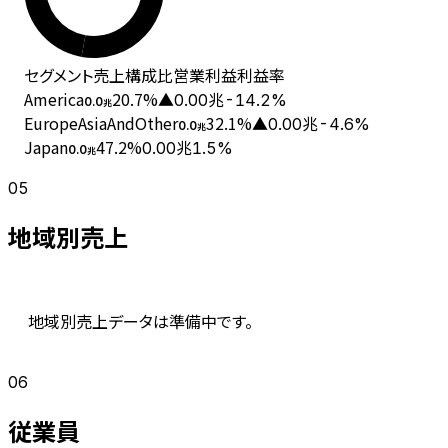
セグメント
売上
構成比
営業利益
利益率
America
20.7
%
▲0.00兆
-14.2%
0.0
兆
EuropeAsiaAndOther
32.1
%
▲0.00兆
-4.6%
0.0
兆
Japan
47.2
%
0.00兆
1.5%
0.0
兆
05
地域別売上
地域別売上データは準備中です。
06
従業員