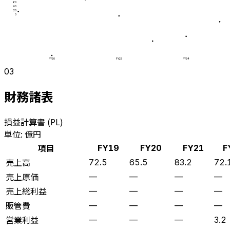
60
40
20
0
FY20
FY22
FY24
03
財務諸表
損益計算書 (PL)
単位: 億円
項目
FY19
FY20
FY21
F
売上高
72.5
65.5
83.2
72.
売上原価
—
—
—
—
売上総利益
—
—
—
—
販管費
—
—
—
—
営業利益
—
—
—
3.2