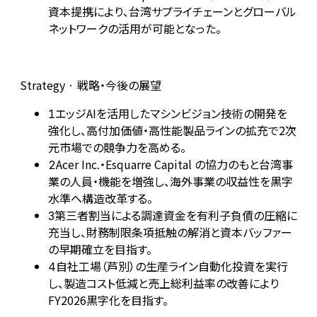
資本提携により、台湾サプライチェーンとグローバル
ネットワークの活用が可能となった。
Strategy · 戦略・今後の展望
エッジAIを活用したマシンビジョン技術の開発を
1
強化し、高付加価値・高性能製品ラインの拡充で2次
元市場での競争力を高める。
Acer Inc.・Esquarre Capital の協力のもと台湾事
2
業の人員・機能を増強し、海外事業の収益性を黒字
水準へ構造改革する。
第三者割当による調達資金を有利子負債の圧縮に
3
充当し、財務制限条項抵触の解消と資本バッファー
の早期確立を目指す。
自社工場（芦別）の生産ライン自動化投資を実行
4
し、製造コスト低減と売上総利益率の改善により
FY2026黒字化を目指す。