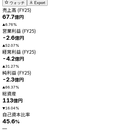
ウォッチ
Export
売上高 (FY25)
67.7
億円
6.76
%
▲
営業利益 (FY25)
-2.6
億円
52.07
%
▲
経常利益 (FY25)
-4.2
億円
31.27
%
▲
純利益 (FY25)
-2.3
億円
66.37
%
▲
総資産
113
億円
16.04
%
▼
自己資本比率
45.6
%
—