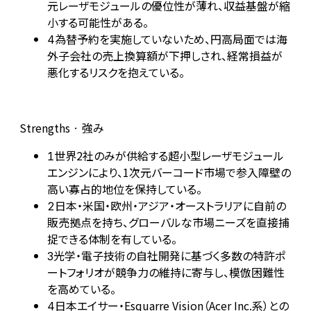
元レーザモジュールの優位性が薄れ、収益基盤が縮
小する可能性がある。
為替予約を実施していないため、円高局面では海
4
外子会社の売上換算額が下押しされ、経常損益が
悪化するリスクを抱えている。
Strengths · 強み
世界2社のみが供給する超小型レーザモジュール
1
エンジンにより、1次元バーコード市場で参入障壁の
高い寡占的地位を保持している。
日本・米国・欧州・アジア・オーストラリアに自前の
2
販売拠点を持ち、グローバルな市場ニーズを直接捕
捉できる体制を有している。
光学・電子技術の自社開発に基づく多数の特許ポ
3
ートフォリオが競争力の維持に寄与し、模倣困難性
を高めている。
日本エイサー・Esquarre Vision（Acer Inc.系）との
4