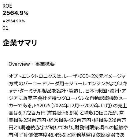
ROE
2564.9
%
2564.90
%
▲
01
企業サマリ
Overview · 事業概要
オプトエレクトロニクスは、レーザ・CCD・2次元イメージャ
方式のバーコードリーダ用モジュールエンジンおよびスキ
ャナ・ターミナル製品を設計・製造し、日本・米国・欧州・ア
ジアに販売子会社を持つグローバルな自動認識機器メー
カーである。FY2025（2024年12月〜2025年11月）の売上
高は6,772百万円（前期比+6.8%）と増収に転じたが、営
業損失254百万円・経常損失422百万円・純損失226百万
円と3期連続赤字が続いており、財務制限条項への抵触や
有利子負債依存度46.4%など財務基盤は依然脆弱であ