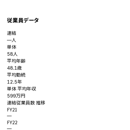
従業員データ
連結
人
—
単体
人
58
平均年齢
歳
48.1
平均勤続
年
12.5
単体 平均年収
万円
599
連結従業員数 推移
FY
21
—
FY
22
—