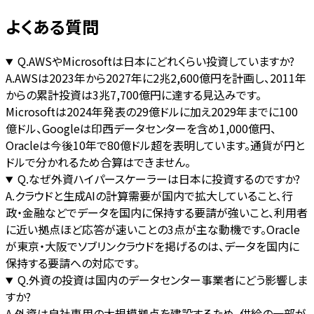
よくある質問
Q.
AWSやMicrosoftは日本にどれくらい投資していますか?
A.
AWSは2023年から2027年に2兆2,600億円を計画し、2011年
からの累計投資は3兆7,700億円に達する見込みです。
Microsoftは2024年発表の29億ドルに加え2029年までに100
億ドル、Googleは印西データセンターを含め1,000億円、
Oracleは今後10年で80億ドル超を表明しています。通貨が円と
ドルで分かれるため合算はできません。
Q.
なぜ外資ハイパースケーラーは日本に投資するのですか?
A.
クラウドと生成AIの計算需要が国内で拡大していること、行
政・金融などでデータを国内に保持する要請が強いこと、利用者
に近い拠点ほど応答が速いことの3点が主な動機です。Oracle
が東京・大阪でソブリンクラウドを掲げるのは、データを国内に
保持する要請への対応です。
Q.
外資の投資は国内のデータセンター事業者にどう影響しま
すか?
A.
外資は自社専用の大規模拠点を建設するため、供給の一部が