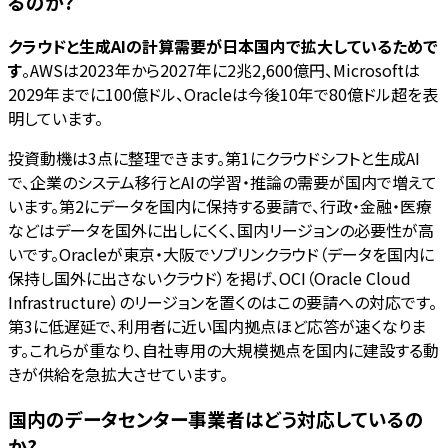
るのか?
クラウドと生成AIの計算需要が日本国内で拡大しているためで
す
。AWSは2023年から2027年に2兆2,600億円、Microsoftは
2029年までに100億ドル、Oracleは今後10年で80億ドル超を表
明しています。
投資動機は3点に整理できます。第1にクラウドシフトと生成AI
で、企業のシステム移行とAIの学習・推論の需要が国内で増えて
います。第2にデータを国内に保持する要請で、行政・金融・医療
などはデータを国外に出しにくく、国内リージョンの必要性が高
いです。Oracleが東京・大阪でソブリンクラウド（データを国内に
保持し国外に出さないクラウド）を掲げ、OCI（Oracle Cloud
Infrastructure）のリージョンを置くのはこの要請への対応です。
第3に低遅延で、利用者に近い国内拠点ほど応答が速くなりま
す。これらが重なり、自社専用の大規模拠点を国内に建設する動
きが供給を急拡大させています。
国内のデータセンター事業者はどう対応しているの
か?