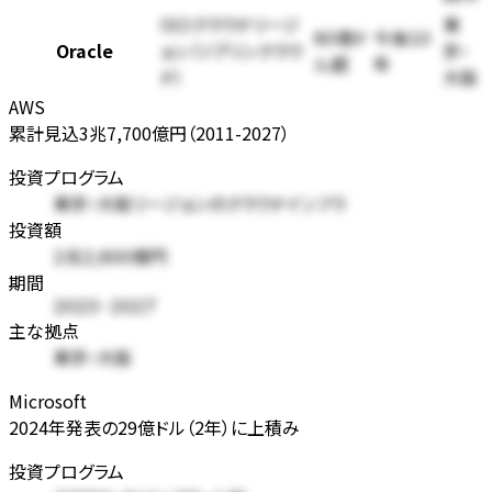
OCIクラウドリージ
東
80億ド
今後10
Oracle
ョン（ソブリンクラウ
京・
ル超
年
ド）
大阪
AWS
累計見込3兆7,700億円（2011-2027）
投資プログラム
東京・大阪リージョンのクラウドインフラ
投資額
2兆2,600億円
期間
2023-2027
主な拠点
東京・大阪
Microsoft
2024年発表の29億ドル（2年）に上積み
投資プログラム