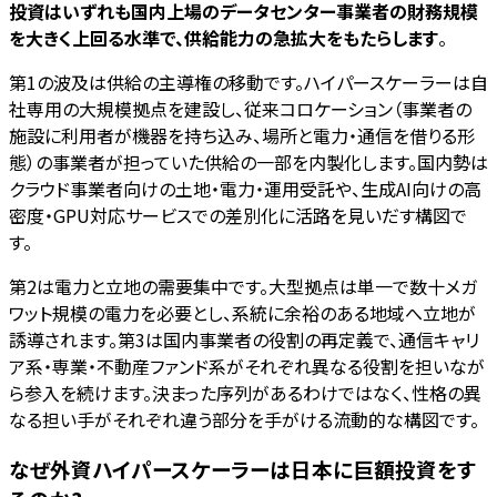
投資はいずれも国内上場のデータセンター事業者の財務規模
を大きく上回る水準で、供給能力の急拡大をもたらします
。
第1の波及は供給の主導権の移動です。ハイパースケーラーは自
社専用の大規模拠点を建設し、従来コロケーション（事業者の
施設に利用者が機器を持ち込み、場所と電力・通信を借りる形
態）の事業者が担っていた供給の一部を内製化します。国内勢は
クラウド事業者向けの土地・電力・運用受託や、生成AI向けの高
密度・GPU対応サービスでの差別化に活路を見いだす構図で
す。
第2は電力と立地の需要集中です。大型拠点は単一で数十メガ
ワット規模の電力を必要とし、系統に余裕のある地域へ立地が
誘導されます。第3は国内事業者の役割の再定義で、通信キャリ
ア系・専業・不動産ファンド系がそれぞれ異なる役割を担いなが
ら参入を続けます。決まった序列があるわけではなく、性格の異
なる担い手がそれぞれ違う部分を手がける流動的な構図です。
なぜ外資ハイパースケーラーは日本に巨額投資をす