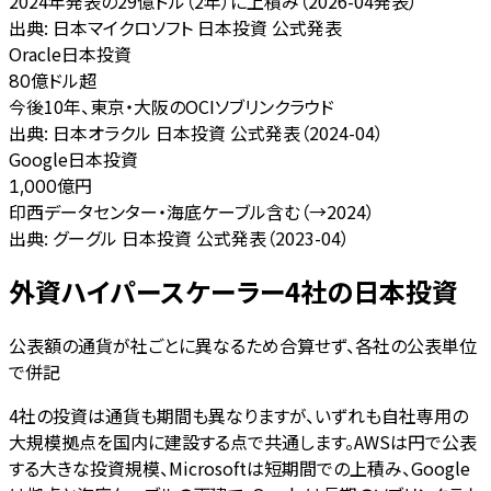
2024年発表の29億ドル（2年）に上積み（2026-04発表）
出典:
日本マイクロソフト 日本投資 公式発表
Oracle日本投資
億ドル超
80
今後10年、東京・大阪のOCIソブリンクラウド
出典:
日本オラクル 日本投資 公式発表（2024-04）
Google日本投資
億円
1,000
印西データセンター・海底ケーブル含む（→2024）
出典:
グーグル 日本投資 公式発表（2023-04）
外資ハイパースケーラー4社の日本投資
公表額の通貨が社ごとに異なるため合算せず、各社の公表単位
で併記
4社の投資は通貨も期間も異なりますが、いずれも自社専用の
大規模拠点を国内に建設する点で共通します。AWSは円で公表
する大きな投資規模、Microsoftは短期間での上積み、Google