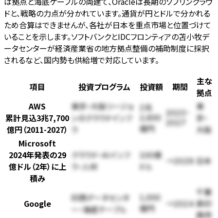
は拠点と海底ケーブルの両建て、Oracleは長期のソブリンクラウ
ドと、戦略の力点が分かれています。通貨が円とドルで分かれる
ため合算はできませんが、各社が日本を重点市場と位置づけて
いることを示します。ソフトバンクとIDCフロンティアの苫小牧デ
ータセンターが経済産業省の地方拠点整備の補助制度に採択
されるなど、国内勢も供給増で対応しています。
主な
項目
投資プログラム
投資額
期間
拠点
AWS
東京・大阪リージョ
東
2兆
2023-
累計見込3兆7,700
2,600
ンのクラウドインフ
京・
2027
億円（2011-2027）
億円
ラ
大阪
Microsoft
2024年発表の29
クラウド・AIインフ
100億
→2029
日本
億ドル（2年）に上
ラ・人材
ドル
積み
千葉
1,000
印西データセンタ
Google
→2024
県印
億円
ー・海底ケーブル
西市