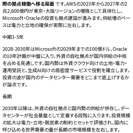
際の拠点稼働へ移る局面
です。AWSの2023年から2027年の2
兆2,600億円が東京・大阪リージョンの増強として具体化し、
Microsoft・Oracleの投資も拠点建設が進みます。供給増のペー
スは電力と立地の確保が実際に左右します。
中期3-5年
2028-2030年はMicrosoftの2029年までの100億ドル、Oracle
の10年計画が中盤に入り、外資の自社拠点が国内供給の中核
を占める見通しです。国内勢は外資クラウド向けの土地・電力・
運用受託と、生成AI向けの高密度サービスで役割を確立します。
投資の波が国内のデータセンター需要をどこまで底上げするか
が論点です。
長期
2030年以降は、外資の自社拠点と国内勢の供給が併存し、デー
タセンターが社会基盤として定着する段階に入ります。投資規模
の拡大は電力・立地・脱炭素の制約とセットで評価され、国内に
呼び込める世界需要の量が長期の市場規模を左右します。