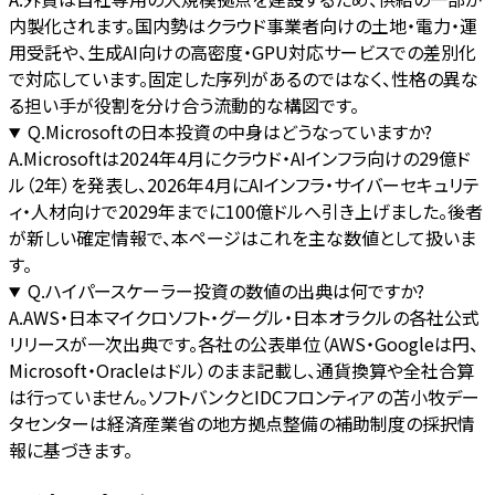
内製化されます。国内勢はクラウド事業者向けの土地・電力・運
用受託や、生成AI向けの高密度・GPU対応サービスでの差別化
で対応しています。固定した序列があるのではなく、性格の異な
る担い手が役割を分け合う流動的な構図です。
Q.
Microsoftの日本投資の中身はどうなっていますか?
A.
Microsoftは2024年4月にクラウド・AIインフラ向けの29億ド
ル（2年）を発表し、2026年4月にAIインフラ・サイバーセキュリテ
ィ・人材向けで2029年までに100億ドルへ引き上げました。後者
が新しい確定情報で、本ページはこれを主な数値として扱いま
す。
Q.
ハイパースケーラー投資の数値の出典は何ですか?
A.
AWS・日本マイクロソフト・グーグル・日本オラクルの各社公式
リリースが一次出典です。各社の公表単位（AWS・Googleは円、
Microsoft・Oracleはドル）のまま記載し、通貨換算や全社合算
は行っていません。ソフトバンクとIDCフロンティアの苫小牧デー
タセンターは経済産業省の地方拠点整備の補助制度の採択情
報に基づきます。