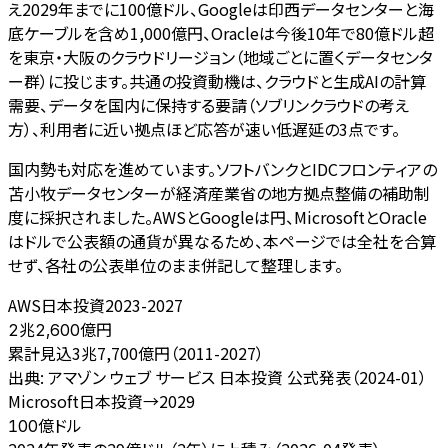
え2029年までに100億ドル、Googleは印西データセンターと海
底ケーブルを含め1,000億円、Oracleは今後10年で80億ドル超
を東京・大阪のクラウドリージョン（地域ごとに置くデータセンタ
ー群）に投じます。共通の投資動機は、クラウドと生成AIの計算
需要、データを国内に保持する要請（ソブリンクラウドの考え
方）、利用者に近い拠点ほど応答が速い低遅延の3点です。
国内勢も対応を進めています。ソフトバンクとIDCフロンティアの
苫小牧データセンターが経済産業省の地方拠点整備の補助制
度に採択されました。AWSとGoogleは円、MicrosoftとOracle
はドルで公表額の通貨が異なるため、本ページでは全社を合算
せず、各社の公表単位のまま併記して整理します。
AWS日本投資2023-2027
億円
2兆2,600
累計見込3兆7,700億円（2011-2027）
出典:
アマゾン ウェブ サービス 日本投資 公式発表（2024-01）
Microsoft日本投資→2029
億ドル
100