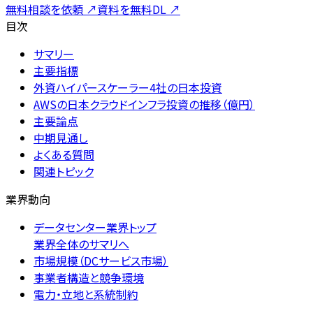
無料相談を依頼
↗
資料を無料DL
↗
目次
サマリー
主要指標
外資ハイパースケーラー4社の日本投資
AWSの日本クラウドインフラ投資の推移（億円）
主要論点
中期見通し
よくある質問
関連トピック
業界動向
データセンター業界トップ
業界全体のサマリへ
市場規模（DCサービス市場）
事業者構造と競争環境
電力・立地と系統制約