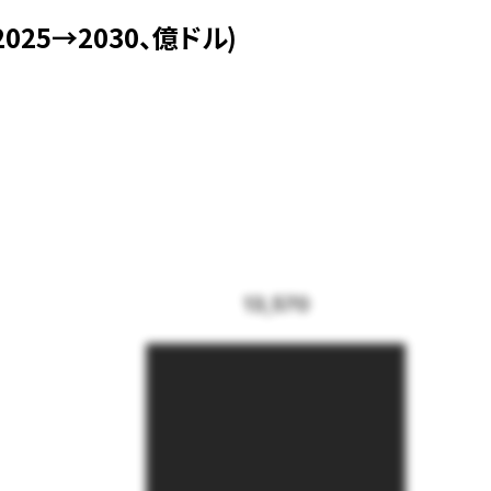
25→2030、億ドル)
13,570