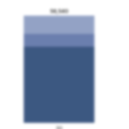
56,540
30