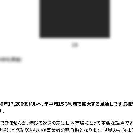
28
16自社調査)
0年17,200億ドルへ、年平均15.3%増で拡大する見通し
です。期
。
きませんが、伸びの速さの差は日本市場にとって重要な論点です
増にどう取り込むかが事業者の競争軸となります。世界の動向は日