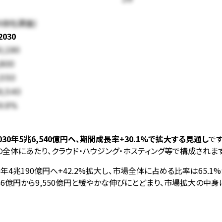
16自社調査)
2030
0,190
,800
,550
6,540
9.9%
30年5兆6,540億円へ、期間成長率+30.1%で拡大する見通し
で
全体にあたり、クラウド・ハウジング・ホスティング等で構成されます
0年4兆190億円へ+42.2%拡大し、市場全体に占める比率は65.1%
,846億円から9,550億円と緩やかな伸びにとどまり、市場拡大の中