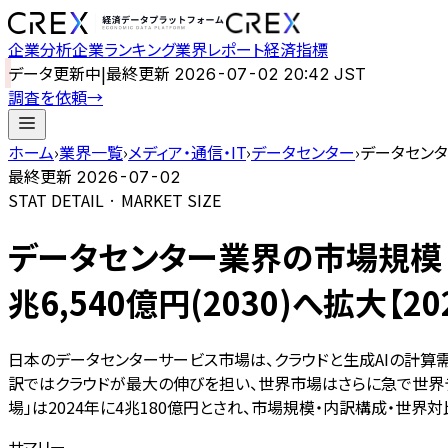
企業分析
企業ランキング
業界レポート
経済指標
データ更新中
|
最終更新
2026-07-02 20:42 JST
調査を依頼
→
ホーム
›
業界一覧
›
メディア・通信・IT
›
データセンター
›
データセンター
最終更新
2026-07-02
STAT DETAIL · MARKET SIZE
データセンター業界の市場規模｜国
兆6,540億円(2030)へ拡大【2
日本のデータセンターサービス市場は、クラウドと生成AIの計算需要を
訳ではクラウドが最大の伸びを担い、世界市場はさらに急で世界デ
場」は2024年に4兆180億円とされ、市場規模・内訳構成・世界
サマリー