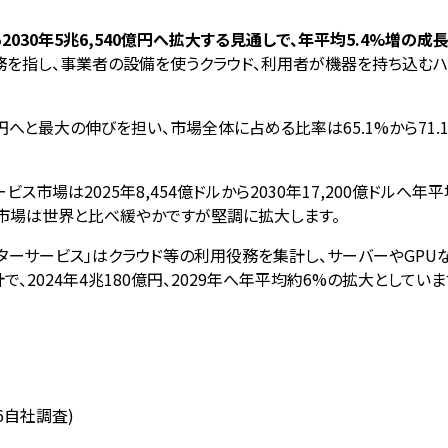
2030年5兆6,540億円へ拡大する見通しで、年平均5.4%増の
務を指し、事業者の設備を使うクラウド、利用者が機器を持ち込むハ
90億円へと最大の伸びを担い、市場全体に占める比率は65.1%から7
場は2025年8,454億ドルから2030年17,200億ドルへ年
本市場は世界と比べ緩やかですが堅調に拡大します。
センターサービス」はクラウド等の利用役務を集計し、サーバーやGP
、2024年4兆180億円、2029年へ年平均約6%の拡大として
16自社調査)