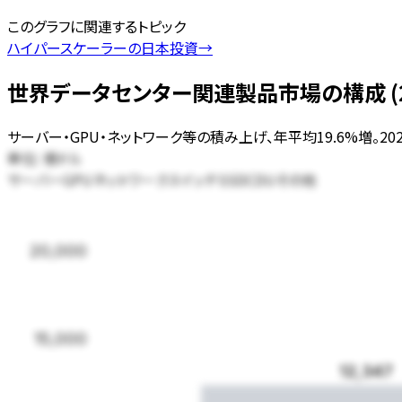
このグラフに関連するトピック
ハイパースケーラーの日本投資
→
世界データセンター関連製品市場の構成 (20
サーバー・GPU・ネットワーク等の積み上げ、年平均19.6%増。202
単位:
億ドル
サーバー
GPU
ネットワークスイッチ
SSD
CDU
その他
20,000
15,000
12,347