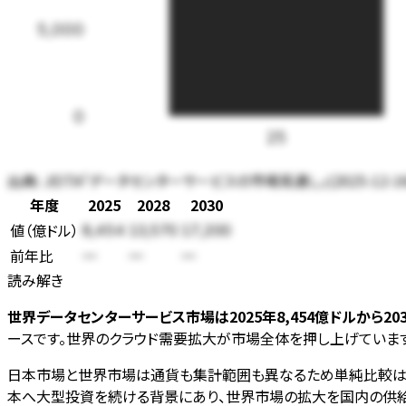
5,000
0
25
出典:
JEITA「データセンターサービスの市場見通し」(2025-12-
年度
2025
2028
2030
値
（
億ドル
）
8,454
13,570
17,200
前年比
—
—
—
読み解き
世界データセンターサービス市場は2025年8,454億ドルから203
ースです。世界のクラウド需要拡大が市場全体を押し上げています
日本市場と世界市場は通貨も集計範囲も異なるため単純比較はで
本へ大型投資を続ける背景にあり、世界市場の拡大を国内の供給