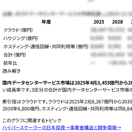
出典:
JEITA「データセンターサービスの市場見通し」(2025-12-
年度
2025
2028
クラウド
（
億円
）
28,267
35,552
4
ハウジング
（
億円
）
6,340
6,620
6
ホスティング・通信回線・共同利用等
（
億円
）
8,846
9,281
9
合計（
億円
）
43,453
51,453
5
前年比
—
+18.4%
+
読み解き
国内データセンターサービス市場は2025年4兆3,453億円から20
い成長率です。3区分の合計が国内データセンターサービス市場の
牽引役はクラウドです。クラウドは2025年2兆8,267億円から203
2030年6,800億円、ホスティング・通信回線・共同利用等は同8
このグラフに関連するトピック
ハイパースケーラーの日本投資
→
事業者構造と競争環境
→