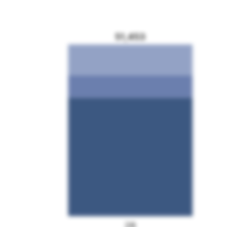
51,453
28