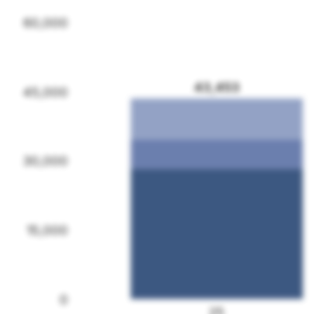
60,000
43,453
45,000
30,000
15,000
0
25