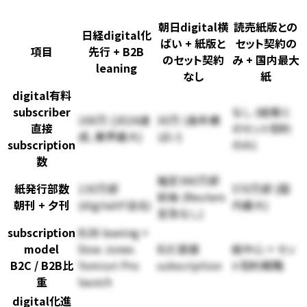
朝日
digital横
読売
紙版との
日経
digital化
ばい + 紙版と
セット契約の
項目
先行 + B2B
のセット契約
み + 国内最大
leaning
なし
紙
digital有料
subscriber
なし (紙版と
100万 (2024達
30万 (長年横
直接
のセット契約
成、業界最大)
ばい)
subscription
のみ)
数
推定360万部
紙発行部数
130万部
570万部 (国
前後 (Reuters
朝刊 + 夕刊
(digitalが迫る)
内最大)
言及なし)
subscription
B2B leaning +
model
Dow Jones
B2C直接
紙中心 + セッ
B2C / B2B比
Yomiuri Pro
subscription
ト契約戦略
重
launch
digital化進