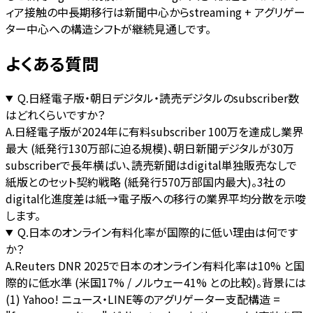
ィア接触の中長期移行は新聞中心からstreaming + アグリゲー
ター中心への構造シフトが継続見通しです。
よくある質問
Q.
日経電子版・朝日デジタル・読売デジタルのsubscriber数
はどれくらいですか？
A.
日経電子版が2024年に有料subscriber 100万を達成し業界
最大 (紙発行130万部に迫る規模)、朝日新聞デジタルが30万
subscriberで長年横ばい、読売新聞はdigital単独販売なしで
紙版とのセット契約戦略 (紙発行570万部国内最大)。3社の
digital化進度差は紙→電子版への移行の業界平均分散を示唆
します。
Q.
日本のオンライン有料化率が国際的に低い理由は何です
か？
A.
Reuters DNR 2025で日本のオンライン有料化率は10% と国
際的に低水準 (米国17% / ノルウェー41% との比較)。背景には
(1) Yahoo! ニュース・LINE等のアグリゲーター支配構造 =