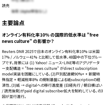
中位 (横ばい)
読売
後発 (digital単独なし)
主要論点
オンライン有料化率10% の国際的低水準は "free
news culture" の影響か？
Reuters DNR 2025で日本のオンライン有料化率10% は米国
17% / ノルウェー41% と比較して低水準、48国中の下位グルー
プです。背景には (1) Yahoo! ニュース・LINE等のアグリゲータ
ー支配構造 = "free news culture" がdirect subscription
model実装を困難にしている、(2)戸別配達網90%+ + 新聞特
殊指定 + 軽減税率8% の規制基盤による紙subscriptionの経
済性、(3)紙 → digitalへの移行進度差 (日経先行 / 朝日横ばい
/ 読売後発)がpaid digital subscriber拡大を制約している、の3
因が並行進行。