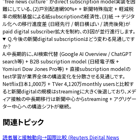
"free news culture" がdirect subscription model実装を困
難にしている、(2)戸別配達網90%+ + 新聞特殊指定 + 軽減税
率の規制基盤による紙subscriptionの経済性、(3)紙 → デジタ
ル化への移行進度差 (日経先行 / 朝日横ばい / 読売後発)が
paid digital subscriber拡大を制約、の3因が並行進行します。
Q.
今後の新聞digital subscriptionはどう変わる見通しです
か？
A.
中長期的に、AI検索代替 (Google AI Overview / ChatGPT
search等) + B2B subscription model (日経電子版 +
Yomiuri Dow Jones Pro等) + 直接subscription modelの
test学習が業界全体の構造変化を分散させる見通しです。
Netflix日本1,000万 + TVer 4,120万monthly usersと比較す
ると新聞digitalの規模はstreamingに大きく後退しており、メデ
ィア接触の中長期移行は新聞中心からstreaming + アグリゲー
ター中心への構造シフトが継続。
関連トピック
読者層と接触動向
→
国際比較 (Reuters Digital News