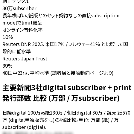
朝日デジタル
万subscriber
30
長年横ばい、紙版とのセット契約なしの直接subscription
modelでlimit露呈
オンライン有料化率
%
10
Reuters DNR 2025、米国17% / ノルウェー41% と比較して国
際的に低水準
Reuters Japan Trust
%
39
48国中23位、平均水準 (読者層と接触動向ページより)
主要新聞3社digital subscriber + print
発行部数 比較 (万部 / 万subscriber)
日経digital 100万vs紙130万 / 朝日digital 30万 / 読売 紙570
万 (digital単独販売なし)の4値比較。単位: 万部 (紙) / 万
subscriber (digital)。