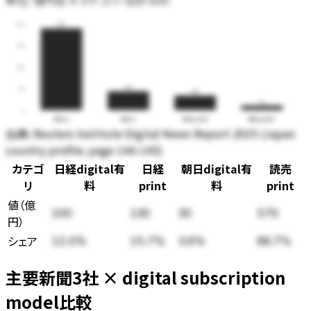
単位:
全
4
カテゴリ・合計
億円
830
600
570
450
300
130
150
100
30
0
読売print
日経print
日経digital有料
朝日digital有料
出典:
Reuters Institute Digital News Report 2025 (Japan
country profile、page 144-145)
カテゴ
日経digital有
日経
朝日digital有
読売
リ
料
print
料
print
値
（
億
100
130
30
570
円
）
シェア
12.0
%
15.7
%
3.6
%
68.7
%
主要新聞3社 × digital subscription
model比較