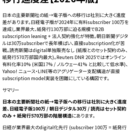
日本の主要新聞社の紙→電子版への移行は社別に大きく進度
差があります。日経電子版が2024年に有料subscriber 100万を
達成し業界最大、紙発行130万部に迫る規模でB2B
subscription leaning + 法人契約強化が特徴。朝日新聞デジタ
ルは30万subscriberで長年横ばい、直接subscription化が苦
戦。読売新聞はdigital単独販売なし (紙版とのセット契約のみ、
紙発行570万部国内最大)。Reuters DNR 2025ではオンライン
有料化率10% (米国17% / ノルウェー41% と比較して低水準)、
Yahoo! ニュース・LINE等のアグリゲーター支配構造が直接
subscription model実装を困難にしている構図です。
サマリー
日本の主要新聞社の紙→電子版への移行は社別に大きく進度
差、日経電子版100万 / 朝日デジタル30万 / 読売はセット契約
のみ + 紙発行570万部の階層構造
にあります。
日経が業界最大のdigital化先行 (subscriber 100万 = 紙発行