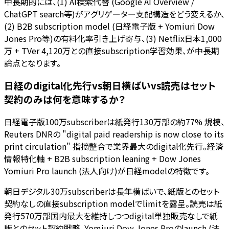
中長期的には、(1) AI検索代替 (Google AI Overview /
ChatGPT search等)がアグリゲーター支配構造をどう変えるか、
(2) B2B subscription model (日経電子版 + Yomiuri Dow
Jones Pro等)の有料化率引き上げ寄与、(3) Netflix日本1,000
万 + TVer 4,120万との直接subscription学習効果、が中長期
論点となります。
日経のdigital化先行vs朝日横ばいvs読売はセット
契約のみは何を意味するか？
日経電子版100万subscriberは紙発行130万部の約77% 規模、
Reuters DNRの "digital paid readership is now close to its
print circulation" 指摘整合で業界最大のdigital化先行。経済
情報特化軸 + B2B subscription leaning + Dow Jones
Yomiuri Pro launch (法人向け)が日経modelの特徴です。
朝日デジタル30万subscriberは長年横ばいで、紙版とのセット
契約なしの直接subscription modelでlimitを露呈。読売は紙
発行570万部国内最大を維持しつつdigital単独販売なしで紙
版とのセット契約戦略、Yomiuri Dow Jones Proのlaunch (法