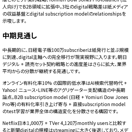
人向け)でB2B領域に拡張中。3社のdigital戦略差は紙メディア
の収益基盤とdigital subscription modelのrelationshipsを
示唆します。
中期見通し
中長期的に、日経電子版100万subscriberは紙発行と並ぶ規模
に到達、digital主軸への完全移行が現実視野に入ります。朝日
デジタル + 読売セット契約戦略との進度差はさらに拡大、業界
平均からの分散が継続する見通しです。
オンライン有料化率10% の国際的低水準はAI検索代替時代 +
Yahoo! ニュース・LINE等のアグリゲーター支配構造の中長期
論点。B2B subscription model (日経 + Yomiuri Dow Jones
Pro等)の有料化率引き上げ寄与 + 直接subscription model
のtest学習が業界全体の構造変化を分散させる構図です。
Netflix日本1,000万 + TVer 4,120万monthly usersと比較す
ると新聞digitalの規模はstreamingに大きく後退しており、メデ