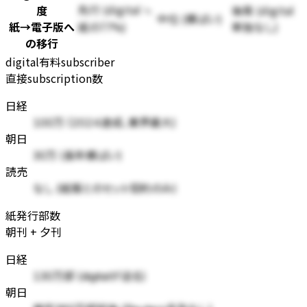
先行 (digital ≒
度
後発 (digital
中位 (横ばい)
紙→電子版へ
紙の77%)
単独なし)
の移行
digital有料subscriber
直接subscription数
日経
100万 (2024達成、業界最大)
朝日
30万 (長年横ばい)
読売
なし (紙版とのセット契約のみ)
紙発行部数
朝刊 + 夕刊
日経
130万部 (digitalが迫る)
朝日