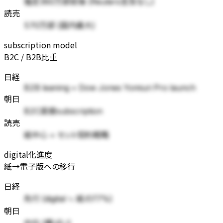
推定360万部前後 (Reuters言及なし)
読売
570万部 (国内最大)
subscription model
B2C / B2B比重
日経
B2B leaning + Dow Jones Yomiuri Pro launch
朝日
B2C直接subscription
読売
紙中心 + セット契約戦略
digital化進度
紙→電子版への移行
日経
先行 (digital ≒ 紙の77%)
朝日