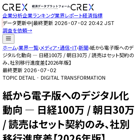
企業分析
企業ランキング
業界レポート
経済指標
データ更新中
|
最終更新
2026-07-02 20:42 JST
調査を依頼
→
ホーム
›
業界一覧
›
メディア・通信・IT
›
新聞
›
紙から電子版へのデ
ジタル化動向 — 日経100万 / 朝日30万 / 読売はセット契約の
み、社別移行進度差【2026年版】
最終更新
2026-07-02
TOPIC DETAIL · DIGITAL TRANSFORMATION
紙から電子版へのデジタル化
動向 — 日経100万 / 朝日30万
/ 読売はセット契約のみ、社別
移行進度差【2026年版】