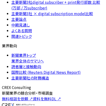
主要新聞3社digital subscriber + print発行部数 比較
(万部 / 万subscriber)
主要新聞3社 × digital subscription model比較
主要論点
中期見通し
よくある質問
関連トピック
業界動向
新聞業界トップ
業界全体のサマリへ
読者層と接触動向
国際比較 (Reuters Digital News Report)
主要新聞社の財務構造
CREX Consulting
新聞業界の競合分析・市場調査
無料相談を依頼
↗
資料を無料DL
↗