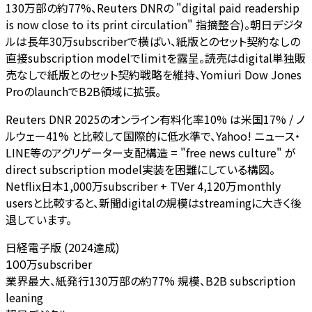
130万部の約77%、Reuters DNRの "digital paid readership
is now close to its print circulation" 指摘整合)。朝日デジタ
ルは長年30万subscriberで横ばい、紙版とのセット契約なしの
直接subscription modelでlimitを露呈。読売はdigital単独販
売なしで紙版とのセット契約戦略を維持、Yomiuri Dow Jones
ProのlaunchでB2B領域に拡張。
Reuters DNR 2025のオンライン有料化率10% は米国17% / ノ
ルウェー41% と比較して国際的に低水準で、Yahoo! ニュース・
LINE等のアグリゲーター支配構造 = "free news culture" が
direct subscription model実装を困難にしている構図。
Netflix日本1,000万subscriber + TVer 4,120万monthly
usersと比較すると、新聞digitalの規模はstreamingに大きく後
退しています。
日経電子版 (2024達成)
万subscriber
100
業界最大、紙発行130万部の約77% 規模、B2B subscription
leaning