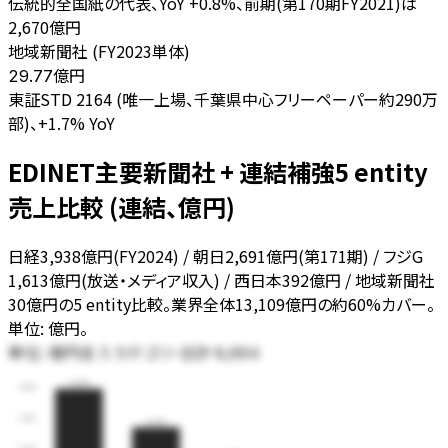
伝統的全国紙の代表、YoY +0.8%、前期(第170期FY2021)は
2,670億円
地域新聞社 (FY2023単体)
億円
29.77
東証STD 2164 (唯一上場、千葉県中心フリーペーパー約290万
部)、+1.7% YoY
EDINET主要新聞社 + 連結補強5 entity
売上比較 (連結、億円)
日経3,938億円(FY2024) / 朝日2,691億円(第171期) / フジG
1,613億円(放送・メディア収入) / 西日本392億円 / 地域新聞社
30億円の5 entity比較。業界全体13,109億円の約60%カバー。
単位: 億円。
単位:
全
5
カテゴリ・合計
億円
8,664
3,938
4,000
3,000
2,691