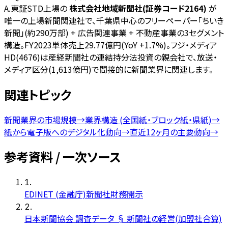
A.
東証STD上場の
株式会社地域新聞社(証券コード2164)
が
唯一の上場新聞関連社で、千葉県中心のフリーペーパー「ちいき
新聞」(約290万部) + 広告関連事業 + 不動産事業の3セグメント
構造。FY2023単体売上29.77億円(YoY +1.7%)。フジ・メディア
HD(4676)は産経新聞社の連結持分法投資の親会社で、放送・
メディア区分(1,613億円)で間接的に新聞業界に関連します。
関連トピック
新聞業界の市場規模
→
業界構造 (全国紙・ブロック紙・県紙)
→
紙から電子版へのデジタル化動向
→
直近12ヶ月の主要動向
→
参考資料 / 一次ソース
1
.
EDINET (金融庁)新聞社財務開示
2
.
日本新聞協会 調査データ § 新聞社の経営(加盟社合算)