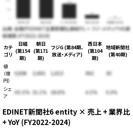
2,000
1,613
1,000
392
30
0
日経 (第154期)
朝日 (第171期)
フジG (第84期、放送・…
西日本 (第104期)
地域新聞社 (第40期)
出典:
金融庁EDINET主要新聞社連結P/L + フジ・メディアHD連
結補強 (FY2022-2024)
日経
朝日
西日本
カテ
フジG (第84期、
地域新聞社
(第154
(第171
(第104
ゴリ
放送・メディア)
(第40期)
期)
期)
期)
値
（
億
3,938
2,691
1,613
392
30
円
）
シェ
45.5
%
31.1
%
18.6
%
4.5
%
0.3
%
ア
EDINET新聞社6 entity × 売上 + 業界比
+ YoY (FY2022-2024)