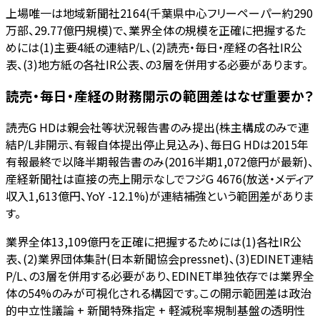
上場唯一は地域新聞社2164(千葉県中心フリーペーパー約290
万部、29.77億円規模)で、業界全体の規模を正確に把握するた
めには(1)主要4紙の連結P/L、(2)読売・毎日・産経の各社IR公
表、(3)地方紙の各社IR公表、の3層を併用する必要があります。
読売・毎日・産経の財務開示の範囲差はなぜ重要か？
読売G HDは親会社等状況報告書のみ提出(株主構成のみで連
結P/L非開示、有報自体提出停止見込み)、毎日G HDは2015年
有報最終で以降半期報告書のみ(2016半期1,072億円が最新)、
産経新聞社は直接の売上開示なしでフジG 4676(放送・メディア
収入1,613億円、YoY -12.1%)が連結補強という範囲差がありま
す。
業界全体13,109億円を正確に把握するためには(1)各社IR公
表、(2)業界団体集計(日本新聞協会pressnet)、(3)EDINET連結
P/L、の3層を併用する必要があり、EDINET単独依存では業界全
体の54%のみが可視化される構図です。この開示範囲差は政治
的中立性議論 + 新聞特殊指定 + 軽減税率規制基盤の透明性