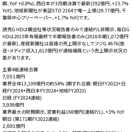
期、YoY +0.8%)、西日本が3月期決算で最新(392億円、+15.7%
YoY)、地域新聞社が東証STD 2164で唯一上場(29.77億円、千
葉県中心フリーペーパー、+1.7% YoY)です。
読売G HDは親会社等状況報告書のみで連結P/L非開示、毎日G
HDは2015年有報最終で半期報告書のみ(2016半期1,072億円
が最新)、産経新聞社は直接の売上開示なしでフジG 4676(放
送・メディア収入1,613億円)が連結補強という売上開示状況の
差があります。
主要4紙連結合算
億円
7,051
業界全体13,109億円の約54% (期ずれ合算: 朝日FY2022+日
経FY2024+西日本FY2024+地域FY2023)
日経 (FY2024連結)
億円
3,938
業界最大の財務開示、営業利益168億円(連結P/L)、+3% YoY
朝日 (第171期FY2022連結)
億円
2,691