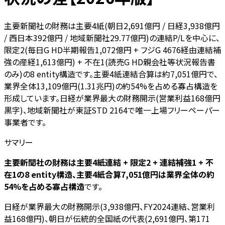
主要新聞社の財務は主要4紙(朝日2,691億円 / 日経3,938億円
/ 西日本392億円 / 地域新聞社29.77億円)の連結P/Lを中心に、
限定2(毎日G HD半期報告1,072億円 + フジG 4676経由連結補
強の産経1,613億円) + 不在1(読売G HD親会社等状況報告書
のみ)の8 entity構造です。主要4紙連結合算は約7,051億円で、
業界全体13,109億円(1.31兆円)の約54%を占める寡占構造を
形成しています。日経が業界最大の財務開示(営業利益168億円
黒字)、地域新聞社が東証STD 2164で唯一上場フリーペーパー
事業者です。
サマリー
主要新聞社の財務は主要4紙連結 + 限定2 + 連結補強1 + 不
在1の8 entity構造、主要4紙合算7,051億円は業界全体の約
54%を占める寡占構造
です。
日経が業界最大の財務開示(3,938億円、FY2024連結、営業利
益168億円)、朝日が伝統的全国紙の代表(2,691億円、第171