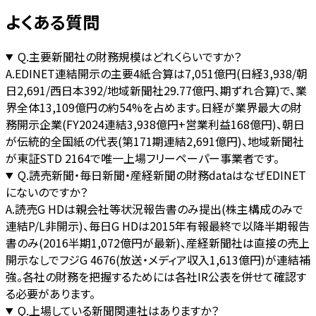
よくある質問
Q.
主要新聞社の財務規模はどれくらいですか？
A.
EDINET連結開示の主要4紙合算は7,051億円(日経3,938/朝
日2,691/西日本392/地域新聞社29.77億円、期ずれ合算)で、業
界全体13,109億円の約54%を占めます。日経が業界最大の財
務開示企業(FY2024連結3,938億円+営業利益168億円)、朝日
が伝統的全国紙の代表(第171期連結2,691億円)、地域新聞社
が東証STD 2164で唯一上場フリーペーパー事業者です。
Q.
読売新聞・毎日新聞・産経新聞の財務dataはなぜEDINET
にないのですか？
A.
読売G HDは親会社等状況報告書のみ提出(株主構成のみで
連結P/L非開示)、毎日G HDは2015年有報最終で以降半期報告
書のみ(2016半期1,072億円が最新)、産経新聞社は直接の売上
開示なしでフジG 4676(放送・メディア収入1,613億円)が連結補
強。各社の財務を把握するためには各社IR公表を併せて確認す
る必要があります。
Q.
上場している新聞関連社はありますか？