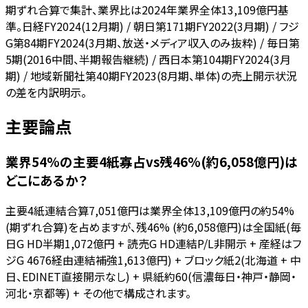
期ずれ合算で集計、業界比は2024年業界全体13,109億円基
準。日経FY2024(12月期) / 朝日第171期FY2022(3月期) / フジ
G第84期FY2024(3月期、放送・メディア収入のみ抜粋) / 毎日第
5期(2016中間、半期報告継続) / 西日本第104期FY2024(3月
期) / 地域新聞社第40期FY2023(8月期、単体)の売上開示状況
の差を内訳明示。
主要論点
業界54%の主要4紙寡占vs残46%(約6,058億円)は
どこにあるか？
主要4紙連結合算7,051億円は業界全体13,109億円の約54%
(期ずれ合算)を占めますが、残46% (約6,058億円)は全国紙(毎
日G HD半期1,072億円 + 読売G HD連結P/L非開示 + 産経はフ
ジG 4676経由連結補強1,613億円) + ブロック紙2(北海道 + 中
日、EDINET直接開示なし) + 県紙約60(信濃毎日・神戸・静岡・
河北・京都等) + その他で構成されます。