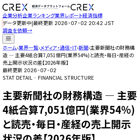
企業分析
企業ランキング
業界レポート
経済指標
データ更新中
|
最終更新
2026-07-02 20:42 JST
調査を依頼
→
ホーム
›
業界一覧
›
メディア・通信・IT
›
新聞
›
主要新聞社の財務構
造 — 主要4紙合算7,051億円(業界54%)と読売・毎日・産経の
売上開示状況の差【2026年版】
最終更新
2026-07-02
STAT DETAIL · FINANCIAL STRUCTURE
主要新聞社の財務構造 — 主要
4紙合算7,051億円(業界54%)
と読売・毎日・産経の売上開示
状況の差【2026年版】