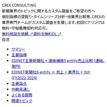
CREX CONSULTING
新聞業界のトピックに関するカスタム調査をご希望の方へ
個別指標の深掘り・タイムシリーズ分析・他業界比較等、CREXの
業界専門チームがカスタム調査を支援します。初回ヒアリングは
無料・守秘義務契約対応可。
無料相談を依頼
↗
資料を無料DL
↗
目次
サマリー
主要指標
EDINET主要新聞社 + 連結補強5 entity売上比較 (連結、
億円)
EDINET新聞社6 entity × 売上 + 業界比 + YoY
(FY2022-2024)
主要論点
中期見通し
よくある質問
関連トピック