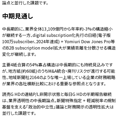
論点と並行した課題です。
中期見通し
中長期的に、業界全体13,109億円から年率約-3%の構造縮小
が継続する一方、digital subscription化先行の日経(電子版
100万subscriber、2024年達成) + Yomiuri Dow Jones Pro等
のB2B subscription model拡大が業績乖離を分散させる構造
変化が継続します。
主要4紙合算の54%寡占構造は中長期的にも持続見込みです
が、地方紙(約60紙)のうちM&A統合・廃刊リスクが進行する可能
性、地域新聞社2164のような唯一上場している企業の財務戦略
が業界の各社横断比較における重要な参照点となります。
読売G HDの連結P/L非開示状態と毎日G HDの半期報告継続
は、業界透明性の中長期論点。新聞特殊指定 + 軽減税率の規制
基盤を支える「政治的中立性」議論と財務開示の透明性拡大は
並行した課題です。