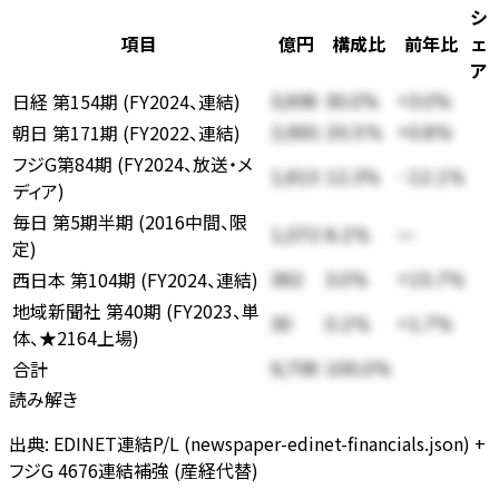
シ
項目
億円
構成比
前年比
ェ
ア
日経 第154期 (FY2024、連結)
3,938
30.0
%
+3.0%
朝日 第171期 (FY2022、連結)
2,691
20.5
%
+0.8%
フジG第84期 (FY2024、放送・メ
1,613
12.3
%
-12.1%
ディア)
毎日 第5期半期 (2016中間、限
1,072
8.2
%
—
定)
西日本 第104期 (FY2024、連結)
392
3.0
%
+15.7%
地域新聞社 第40期 (FY2023、単
30
0.2
%
+1.7%
体、★2164上場)
合計
9,736
100.0%
読み解き
出典: EDINET連結P/L (newspaper-edinet-financials.json) +
フジG 4676連結補強 (産経代替)