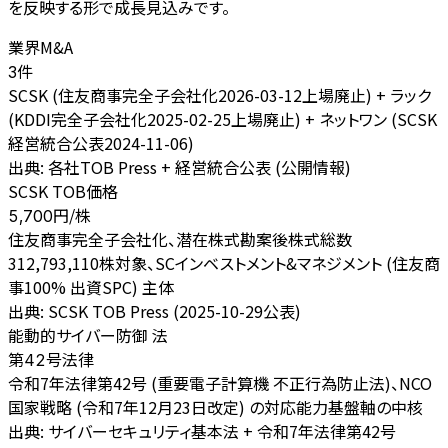
を反映する形で成長見込みです。
業界M&A
件
3
SCSK (住友商事完全子会社化2026-03-12上場廃止) + ラック
(KDDI完全子会社化2025-02-25上場廃止) + ネットワン (SCSK
経営統合公表2024-11-06)
出典:
各社TOB Press + 経営統合公表 (公開情報)
SCSK TOB価格
円/株
5,700
住友商事完全子会社化、潜在株式勘案後株式総数
312,793,110株対象、SCインベストメント&マネジメント (住友商
事100% 出資SPC) 主体
出典:
SCSK TOB Press (2025-10-29公表)
能動的サイバー防御 法
法律
第42号
令和7年法律第42号 (重要電子計算機 不正行為防止法)、NCO
国家戦略 (令和7年12月23日改定) の対応能力基盤軸の中核
出典:
サイバーセキュリティ基本法 + 令和7年法律第42号