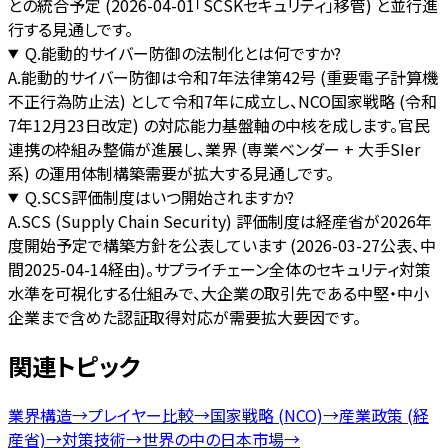
との統合予定 (2026-04-01「SCSKセキュリティ」移管) と並行進
行する見通しです。
Q.
能動的サイバー防御の法制化とは何ですか?
A.
能動的サイバー防御は令和7年法律第42号 (重要電子計算機
不正行為防止法) として令和7年に成立し、NCO国家戦略 (令和
7年12月23日改定) の対応能力基盤軸の中核を成します。官民
連携の枠組み整備が進展し、業界 (専業ベンダー + 大手SIer
系) の運用体制構築需要が拡大する見通しです。
Q.
SCS評価制度はいつ開始されますか?
A.
SCS (Supply Chain Security) 評価制度は経産省が2026年
度開始予定で構築方針を公表しています (2026-03-27公表、中
間2025-04-14経由)。サプライチェーン全体のセキュリティ対策
水準を可視化する仕組みで、大企業の取引先である中堅・中小
企業まで含めた認証取得対応が需要拡大要因です。
関連トピック
業界構造
→
プレイヤー比較
→
国家戦略 (NCO)
→
産業政策 (経
産省)
→
対策技術
→
世界の中の日本市場
→