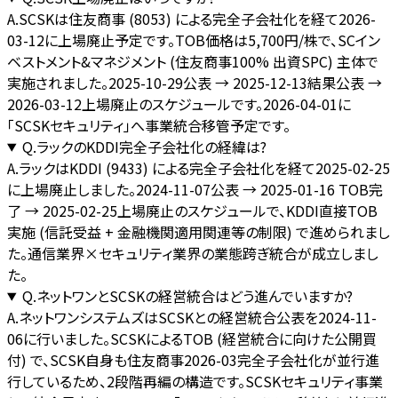
A.
SCSKは住友商事 (8053) による完全子会社化を経て2026-
03-12に上場廃止予定です。TOB価格は5,700円/株で、SCイン
ベストメント&マネジメント (住友商事100% 出資SPC) 主体で
実施されました。2025-10-29公表 → 2025-12-13結果公表 →
2026-03-12上場廃止のスケジュールです。2026-04-01に
「SCSKセキュリティ」へ事業統合移管予定です。
Q.
ラックのKDDI完全子会社化の経緯は?
A.
ラックはKDDI (9433) による完全子会社化を経て2025-02-25
に上場廃止しました。2024-11-07公表 → 2025-01-16 TOB完
了 → 2025-02-25上場廃止のスケジュールで、KDDI直接TOB
実施 (信託受益 + 金融機関適用関連等の制限) で進められまし
た。通信業界×セキュリティ業界の業態跨ぎ統合が成立しまし
た。
Q.
ネットワンとSCSKの経営統合はどう進んでいますか?
A.
ネットワンシステムズはSCSKとの経営統合公表を2024-11-
06に行いました。SCSKによるTOB (経営統合に向けた公開買
付) で、SCSK自身も住友商事2026-03完全子会社化が並行進
行しているため、2段階再編の構造です。SCSKセキュリティ事業