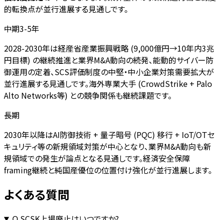
的転換点が並行進展する見通しです。
中期3-5年
2028-2030年は経産省産業振興戦略 (9,000億円→10年内3兆
円目標) の継続推進と業界M&A動向の続発、能動的サイバー防
御運用の定着、SCS評価制度の中堅・中小企業対策需要拡大が
並行進展する見通しです。海外専業大手 (CrowdStrike + Palo
Alto Networks等) との競争関係も継続課題です。
長期
2030年以降はAI防御技術 + 量子暗号 (PQC) 移行 + IoT/OTセ
キュリティ等の新規領域対策が中心となり、業界M&A動向も新
規領域での発生が論点となる見通しです。経済安全保障
framing継続と純国産優位の位置付け強化が並行進展します。
よくある質問
Q.
SCSK上場廃止はいつですか?