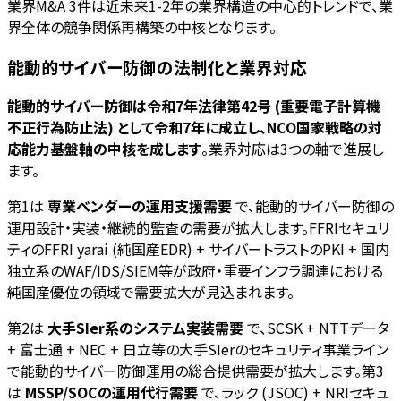
業界M&A 3件は近未来1-2年の業界構造の中心的トレンドで、業
界全体の競争関係再構築の中核となります。
能動的サイバー防御の法制化と業界対応
能動的サイバー防御は令和7年法律第42号 (重要電子計算機
不正行為防止法) として令和7年に成立し、NCO国家戦略の対
応能力基盤軸の中核を成します
。業界対応は3つの軸で進展し
ます。
第1は
専業ベンダーの運用支援需要
で、能動的サイバー防御の
運用設計・実装・継続的監査の需要が拡大します。FFRIセキュリ
ティのFFRI yarai (純国産EDR) + サイバートラストのPKI + 国内
独立系のWAF/IDS/SIEM等が政府・重要インフラ調達における
純国産優位の領域で需要拡大が見込まれます。
第2は
大手SIer系のシステム実装需要
で、SCSK + NTTデータ
+ 富士通 + NEC + 日立等の大手SIerのセキュリティ事業ライン
で能動的サイバー防御運用の総合提供需要が拡大します。第3
は
MSSP/SOCの運用代行需要
で、ラック (JSOC) + NRIセキュ