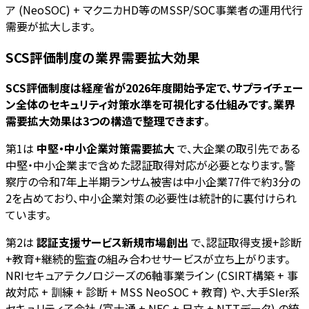
ア (NeoSOC) + マクニカHD等のMSSP/SOC事業者の運用代行
需要が拡大します。
SCS評価制度の業界需要拡大効果
SCS評価制度は経産省が2026年度開始予定で、サプライチェー
ン全体のセキュリティ対策水準を可視化する仕組みです。業界
需要拡大効果は3つの構造で整理できます
。
第1は
中堅・中小企業対策需要拡大
で、大企業の取引先である
中堅・中小企業まで含めた認証取得対応が必要となります。警
察庁の令和7年上半期ランサム被害は中小企業77件で約3分の
2を占めており、中小企業対策の必要性は統計的に裏付けられ
ています。
第2は
認証支援サービス新規市場創出
で、認証取得支援+診断
+教育+継続的監査の組み合わせサービスが立ち上がります。
NRIセキュアテクノロジーズの6軸事業ライン (CSIRT構築 + 事
故対応 + 訓練 + 診断 + MSS NeoSOC + 教育) や、大手SIer系
セキュリティ子会社 (富士通 + NEC + 日立 + NTTデータ) の統