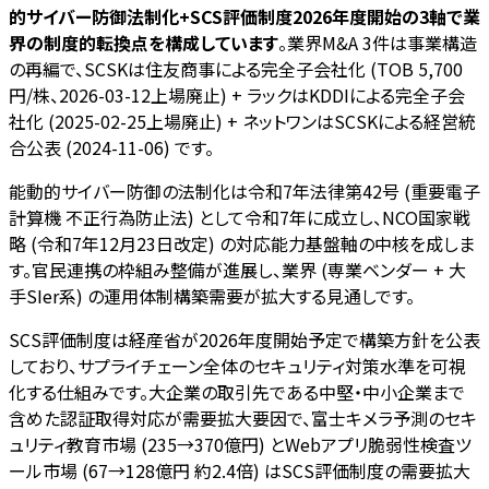
的サイバー防御法制化+SCS評価制度2026年度開始の3軸で業
界の制度的転換点を構成しています
。業界M&A 3件は事業構造
の再編で、SCSKは住友商事による完全子会社化 (TOB 5,700
円/株、2026-03-12上場廃止) + ラックはKDDIによる完全子会
社化 (2025-02-25上場廃止) + ネットワンはSCSKによる経営統
合公表 (2024-11-06) です。
能動的サイバー防御の法制化は令和7年法律第42号 (重要電子
計算機 不正行為防止法) として令和7年に成立し、NCO国家戦
略 (令和7年12月23日改定) の対応能力基盤軸の中核を成しま
す。官民連携の枠組み整備が進展し、業界 (専業ベンダー + 大
手SIer系) の運用体制構築需要が拡大する見通しです。
SCS評価制度は経産省が2026年度開始予定で構築方針を公表
しており、サプライチェーン全体のセキュリティ対策水準を可視
化する仕組みです。大企業の取引先である中堅・中小企業まで
含めた認証取得対応が需要拡大要因で、富士キメラ予測のセキ
ュリティ教育市場 (235→370億円) とWebアプリ脆弱性検査ツ
ール市場 (67→128億円 約2.4倍) はSCS評価制度の需要拡大