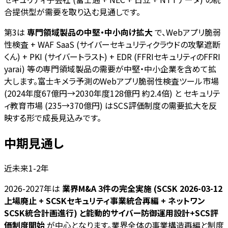
合提供型が需要を取り込む見通しです。
第3は
専門領域製品の中堅・中小向け拡大
で、Webアプリ脆弱
性検査 + WAF SaaS (サイバーセキュリティクラウドの攻撃遮断
くん) + PKI (サイバートラスト) + EDR (FFRIセキュリティのFFRI
yarai) 等の専門領域製品の需要が中堅・中小企業を含めて拡
大します。富士キメラ予測のWebアプリ脆弱性検査ツール市場
(2024年度67億円→2030年度128億円 約2.4倍) と セキュリテ
ィ教育市場 (235→370億円) はSCS評価制度の需要拡大を反
映する形で成長見込みです。
中期見通し
近未来1-2年
2026-2027年は
業界M&A 3件の完全実施 (SCSK 2026-03-12
上場廃止 + SCSKセキュリティ事業統合再編 + ネットワン
SCSK統合計画進行) と能動的サイバー防御運用設計+SCS評
価制度開始
が中心となります。業界全体の事業構造再編と制度