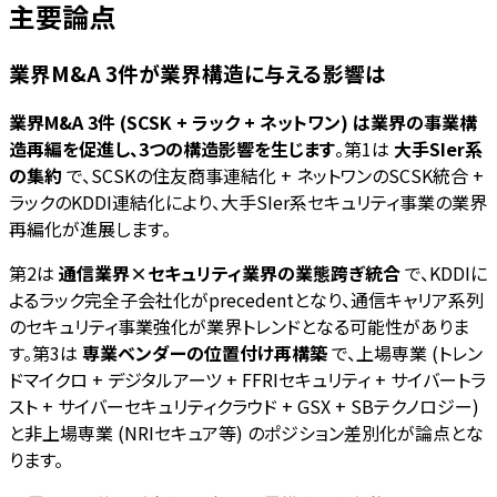
主要論点
業界M&A 3件が業界構造に与える影響は
業界M&A 3件 (SCSK + ラック + ネットワン) は業界の事業構
造再編を促進し、3つの構造影響を生じます
。第1は
大手SIer系
の集約
で、SCSKの住友商事連結化 + ネットワンのSCSK統合 +
ラックのKDDI連結化により、大手SIer系セキュリティ事業の業界
再編化が進展します。
第2は
通信業界×セキュリティ業界の業態跨ぎ統合
で、KDDIに
よるラック完全子会社化がprecedentとなり、通信キャリア系列
のセキュリティ事業強化が業界トレンドとなる可能性がありま
す。第3は
専業ベンダーの位置付け再構築
で、上場専業 (トレン
ドマイクロ + デジタルアーツ + FFRIセキュリティ + サイバートラ
スト + サイバーセキュリティクラウド + GSX + SBテクノロジー)
と非上場専業 (NRIセキュア等) のポジション差別化が論点とな
ります。