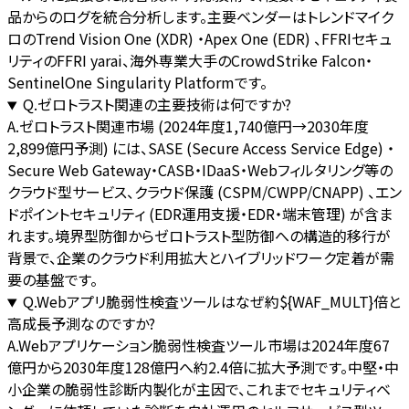
品からのログを統合分析します。主要ベンダーはトレンドマイク
ロのTrend Vision One (XDR) ・Apex One (EDR) 、FFRIセキュ
リティのFFRI yarai、海外専業大手のCrowdStrike Falcon・
SentinelOne Singularity Platformです。
Q.
ゼロトラスト関連の主要技術は何ですか?
A.
ゼロトラスト関連市場 (2024年度1,740億円→2030年度
2,899億円予測) には、SASE (Secure Access Service Edge) ・
Secure Web Gateway・CASB・IDaaS・Webフィルタリング等の
クラウド型サービス、クラウド保護 (CSPM/CWPP/CNAPP) 、エン
ドポイントセキュリティ (EDR運用支援・EDR・端末管理) が含ま
れます。境界型防御からゼロトラスト型防御への構造的移行が
背景で、企業のクラウド利用拡大とハイブリッドワーク定着が需
要の基盤です。
Q.
Webアプリ脆弱性検査ツールはなぜ約${WAF_MULT}倍と
高成長予測なのですか?
A.
Webアプリケーション脆弱性検査ツール市場は2024年度67
億円から2030年度128億円へ約2.4倍に拡大予測です。中堅・中
小企業の脆弱性診断内製化が主因で、これまでセキュリティベ