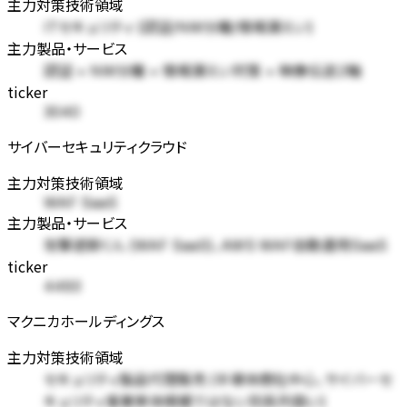
主力対策技術領域
ITセキュリティ (認証/NW分離/情報漏えい)
主力製品・サービス
認証 + NW分離 + 情報漏えい対策 + 映像伝送2軸
ticker
3040
サイバーセキュリティクラウド
主力対策技術領域
WAF SaaS
主力製品・サービス
攻撃遮断くん (WAF SaaS)、AWS WAF自動運用SaaS
ticker
4493
マクニカホールディングス
主力対策技術領域
セキュリティ製品代理販売 (半導体商社中心、サイバーセ
キュリティ事業単体規模ではない別系列扱い)