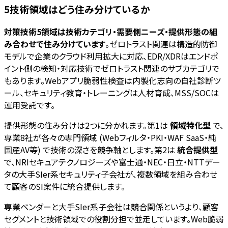
5技術領域はどう住み分けているか
対策技術5領域は技術カテゴリ・需要側ニーズ・提供形態の組
み合わせで住み分けています
。ゼロトラスト関連は構造的防御
モデルで企業のクラウド利用拡大に対応、EDR/XDRはエンドポ
イント側の検知・対応技術でゼロトラスト関連のサブカテゴリで
もあります。Webアプリ脆弱性検査は内製化志向の自社診断ツ
ール、セキュリティ教育・トレーニングは人材育成、MSS/SOCは
運用受託です。
提供形態の住み分けは2つに分かれます。第1は
領域特化型
で、
専業8社が各々の専門領域 (Webフィルタ・PKI・WAF SaaS・純
国産AV等) で技術の深さを競争軸とします。第2は
統合提供型
で、NRIセキュアテクノロジーズや富士通・NEC・日立・NTTデー
タの大手SIer系セキュリティ子会社が、複数領域を組み合わせ
て顧客のSI案件に統合提供します。
専業ベンダーと大手SIer系子会社は競合関係というより、顧客
セグメントと技術領域での役割分担で並走しています。Web脆弱