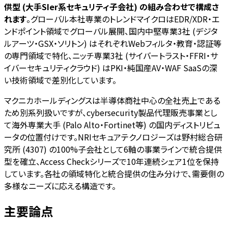
供型 (大手SIer系セキュリティ子会社) の組み合わせで構成さ
れます
。グローバル本社専業のトレンドマイクロはEDR/XDR・エ
ンドポイント領域でグローバル展開、国内中堅専業3社 (デジタ
ルアーツ・GSX・ソリトン) はそれぞれWebフィルタ・教育・認証等
の専門領域で特化、ニッチ専業3社 (サイバートラスト・FFRI・サ
イバーセキュリティクラウド) はPKI・純国産AV・WAF SaaSの深
い技術領域で差別化しています。
マクニカホールディングスは半導体商社中心の全社売上である
ため別系列扱いですが、cybersecurity製品代理販売事業とし
て海外専業大手 (Palo Alto・Fortinet等) の国内ディストリビュ
ータの位置付けです。NRIセキュアテクノロジーズは野村総合研
究所 (4307) の100%子会社として6軸の事業ラインで統合提供
型を確立、Access Checkシリーズで10年連続シェア1位を保持
しています。各社の領域特化と統合提供の住み分けで、需要側の
多様なニーズに応える構造です。
主要論点