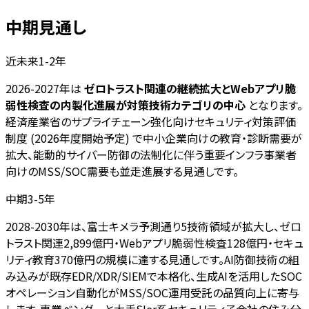
中期見通し
近未来1-2年
2026-2027年は
ゼロトラスト関連の継続拡大とWebアプリ脆
弱性検査の内製化進展が対策技術カテゴリの中心
となります。
経済産業省のサプライチェーン強化向けセキュリティ対策評価
制度 (2026年度開始予定) で中小企業向けの教育・診断需要が
拡大、能動的サイバー防御の法制化に伴う重要インフラ事業者
向けのMSS/SOC需要も並走進展する見通しです。
中期3-5年
2028-2030年は、富士キメラ予測通り5技術領域が拡大し、ゼロ
トラスト関連2,899億円・Webアプリ脆弱性検査128億円・セキュ
リティ教育370億円の規模に達する見通しです。AI防御技術の組
み込みが既存EDR/XDR/SIEMで本格化、生成AIを活用したSOC
オペレーション自動化がMSS/SOC運用受託の品質向上に寄与
します。専業ベンダーと大手SIer系セキュリティ子会社の住み分