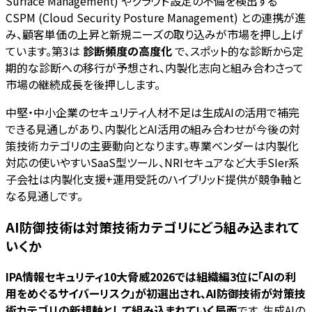
Surface Management) やクラウド設定の不備を検出する
CSPM (Cloud Security Posture Management) との連携が進
み、顧客単価の上昇と新規ニーズの取り込みが市場を押し上げ
ています。第3は
診断頻度の高度化
で、スポット的な診断から定
期的な診断への移行が予想され、内製化志向と組み合わさって
市場の継続成長を後押しします。
中堅・中小企業のセキュリティ人材不足は生成AIの活用で補完
できる見通しがあり、内製化とAI活用の組み合わせが今後の対
策技術カテゴリの主要動向となります。専業ベンダーは内製化
対応の使いやすいSaaS型ツール、NRIセキュアなど大手SIer系
子会社は内製化支援+運用受託のハイブリッド提供が競争軸と
なる見通しです。
AI防御技術は対策技術カテゴリにどう組み込まれて
いくか
IPA情報セキュリティ10大脅威2026では組織編3位に「AIの利
用をめぐるサイバーリスク」が初選出され、AI防御技術が対策技
術カテゴリの新規軸として組み込まれていく局面
です。生成AIの