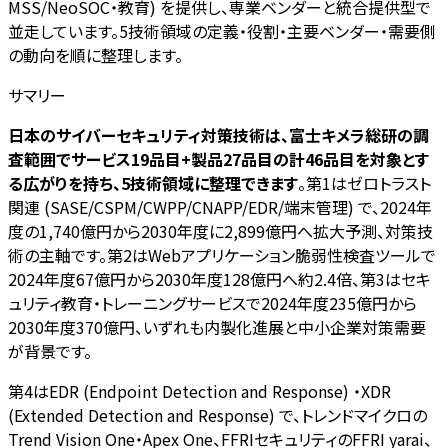
MSS/NeoSOC・教育) を提供し、専業ベンダーと統合提供型で
並走しています。5技術領域の定義・役割・主要ベンダー・需要側
の動向を順に整理します。
サマリー
日本のサイバーセキュリティ対策技術は、富士キメラ総研の調
査範囲でサービス19品目+製品27品目の計46品目を対象とす
る広がりを持ち、5技術領域に整理できます
。第1はゼロトラスト
関連 (SASE/CSPM/CWPP/CNAPP/EDR/端末管理) で、2024年
度の1,740億円から2030年度に2,899億円へ拡大予測、対策技
術の主軸です。第2はWebアプリケーション脆弱性検査ツールで
2024年度67億円から2030年度128億円へ約2.4倍、第3はセキ
ュリティ教育・トレーニングサービスで2024年度235億円から
2030年度370億円、いずれも内製化進展と中小企業対策需要
が背景です。
第4はEDR (Endpoint Detection and Response) ・XDR
(Extended Detection and Response) で、トレンドマイクロの
Trend Vision One・Apex One、FFRIセキュリティのFFRI yarai、