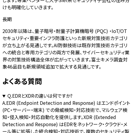
けも明確化していきます。
長期
2030年以降は、量子暗号・耐量子計算機暗号 (PQC) ・IoT/OT
セキュリティ・重要インフラ防護といった新規対策技術カテゴリ
が立ち上がる見通しです。AI防御技術は既存対策技術カテゴリ
への統合と専用カテゴリの両方で発展、サイバーセキュリティ業
界の対策技術構造全体が広がっていきます。富士キメラ調査対
象46品目も新規領域追加で拡大する見通しです。
よくある質問
Q.
EDRとXDRの違いは何ですか?
A.
EDR (Endpoint Detection and Response) はエンドポイント
(PC・サーバー・端末) での脅威検知・対応技術で、マルウェア検
知・侵入検知・対応自動化を提供します。XDR (Extended
Detection and Response) はEDRをネットワーク・クラウド・メ
ール等に拡張した統合検知・対応技術で、複数のセキュリティ製