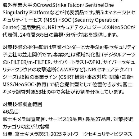
海外専業大手のCrowdStrike Falcon・SentinelOne
Singularity Platformなどが代表製品です。第5はマネージドセ
キュリティサービス (MSS) ・SOC (Security Operation
Center) 運用受託で、NRIセキュアテクノロジーズのNeoSOCが
代表例、24時間365日の監視・分析・対応を提供します。
対策技術の提供構造は専業ベンダーと大手SIer系セキュリティ
子会社の並走関係です。専業8社は領域特化型 (デジタルアーツ
のi-FILTER/m-FILTER、サイバートラストのPKI、サイバーセキュ
リティクラウドの攻撃遮断くんWAFなど)、NRIセキュアテクノロ
ジーズは6軸の事業ライン (CSIRT構築・事故対応・訓練・診断・
MSS/NeoSOC・教育) で統合提供型として位置付きます。富士
キメラ調査対象58社の中で各社が役割を分担しています。
対策技術調査範囲
品目
46
富士キメラ調査範囲、サービス19品目+製品27品目、対策技術
カテゴリの広がり指標
出典:
富士キメラ総研「2025ネットワークセキュリティビジネス