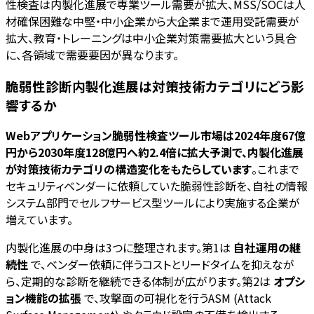
性検査は内製化進展で専業ツール需要が拡大、MSS/SOCは人
材確保困難な中堅・中小企業から大企業まで運用受託需要が
拡大、教育・トレーニングは中小企業対策需要拡大という具合
に、各領域で需要要因が異なります。
脆弱性診断内製化進展は対策技術カテゴリにどう影
響するか
Webアプリケーション脆弱性検査ツール市場は2024年度67億
円から2030年度128億円へ約2.4倍に拡大予測で、内製化進展
が対策技術カテゴリの構造変化をもたらしています
。これまで
セキュリティベンダーに依頼していた脆弱性診断を、自社の情報
システム部門でセルフサービス型ツールにより実施する企業が
増えています。
内製化進展の中身は3つに整理されます。第1は
自社運用の継
続性
で、ベンダー依頼に伴うコストとリードタイムを抑えなが
ら、定期的な診断を継続できる体制が広がります。第2は
オプシ
ョン機能の拡張
で、攻撃面の可視化を行うASM (Attack