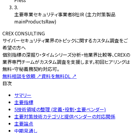
Press
3
.
主要専業セキュリティ事業者8社IR (主力対策製品
mainProductsRaw)
CREX CONSULTING
サイバーセキュリティ業界のトピックに関するカスタム調査をご
希望の方へ
個別指標の深掘り・タイムシリーズ分析・他業界比較等、CREXの
業界専門チームがカスタム調査を支援します。初回ヒアリングは
無料・守秘義務契約対応可。
無料相談を依頼
↗
資料を無料DL
↗
目次
サマリー
主要指標
5技術領域の整理 (定義・役割・主要ベンダー)
主要対策技術カテゴリと提供ベンダーの対応関係
主要論点
中期見通し