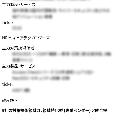
主力製品・サービス
海外専業の国内代理販売・サイバーセキュリティ及びその
他ITソリューション事業
ticker
3132
NRIセキュアテクノロジーズ
主力対策技術領域
MSS/SOC + CSIRT構築 + 教育・診断 (統合提供型、6軸
事業ライン)
主力製品・サービス
Access Checkシリーズ (10年連続シェア1位)・
NeoSOC・セキュリティ訓練・診断
ticker
4307 (親)
読み解き
9社の対策技術領域は、領域特化型 (専業ベンダー) と統合提