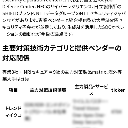
Defense Center、NECのサイバーレジリエンス、日立製作所の
SHIELDブランド、NTTデータグループのNTTセキュリティジャパ
ンなどがあります。専業ベンダーと統合提供型の大手SIer系セ
キュリティ子会社が並走しており、生成AIを活用したSOCオペレ
ーションの自動化が今後の論点です。
主要対策技術カテゴリと提供ベンダーの
対応関係
専業8社 + NRIセキュア = 9社の主力対策製品matrix、海外専
業大手はcite
主力製品・サービ
項目
主力対策技術領域
ticker
ス
ウイルスバスター・
EDR/XDR・エンドポイン
トレンド
Trend Vision
ト (グローバル本社専
4704
マイクロ
One・Apex One・
業)
Deep Security