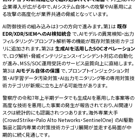
企業導入が広がる中で、AIシステム自体への攻撃やAI悪用によ
る攻撃の高度化が業界共通の脅威となっています。
AI防御技術の組み込みは3つの方向で進みます。第1は
既存
EDR/XDR/SIEMへのAI検知統合
で、AIモデルの異常検知・出力
フィルタリング・プロンプト解析等の機能が既存対策技術カテゴ
リに追加されます。第2は
生成AIを活用したSOCオペレーション
で、ログ解析・脅威インテリジェンス・インシデント対応の自動化
が進み、MSS/SOC運用受託のサービス品質向上に直結します。
第3は
AIモデル自体の保護
で、プロンプトインジェクション対
策・AI学習データ汚染対策・AI出力モニタリング等の専用対策技
術カテゴリが新規に立ち上がる可能性があります。
警察庁の令和7年上半期データでも生成AIを悪用した事案等の
高度な技術を悪用した事案の発生が報告されており、AI関連リ
スクは統計的にも認識されつつあります。海外専業大手
(CrowdStrike・Palo Alto Networks・SentinelOne) のAI駆動
製品と国内専業の対策技術カテゴリ展開が並走する局面が中
期的に続く見通しです。