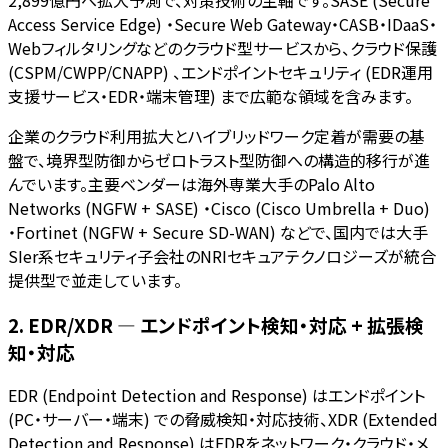
Access Service Edge) ・Secure Web Gateway・CASB・IDaaS・
Webフィルタリングなどのクラウド型サービスから、クラウド保護
(CSPM/CWPP/CNAPP) 、エンドポイントセキュリティ (EDR運用
支援サービス・EDR・端末管理) まで広範な領域を含みます。
企業のクラウド利用拡大とハイブリッドワーク定着が需要の基
盤で、境界型防御からゼロトラスト型防御への構造的移行が進
んでいます。主要ベンダーは海外専業大手のPalo Alto
Networks (NGFW + SASE) ・Cisco (Cisco Umbrella + Duo)
・Fortinet (NGFW + Secure SD-WAN) などで、国内では大手
SIer系セキュリティ子会社のNRIセキュアテクノロジーズが統合
提供型で並走しています。
2. EDR/XDR — エンドポイント検知・対応 + 拡張検
知・対応
EDR (Endpoint Detection and Response) はエンドポイント
(PC・サーバー・端末) での脅威検知・対応技術、XDR (Extended
Detection and Response) はEDRをネットワーク・クラウド・メ