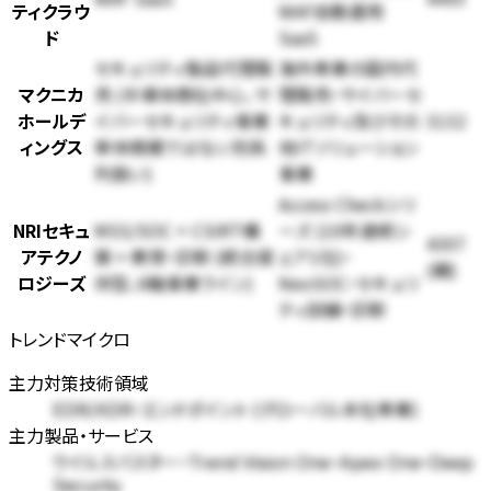
ティクラウ
WAF自動運用
ド
SaaS
セキュリティ製品代理販
海外専業の国内代
マクニカ
売 (半導体商社中心、サ
理販売・サイバーセ
ホールデ
イバーセキュリティ事業
キュリティ及びその
3132
ィングス
単体規模ではない別系
他ITソリューション
列扱い)
事業
Access Checkシリ
NRIセキュ
MSS/SOC + CSIRT構
ーズ (10年連続シ
4307
アテクノ
築 + 教育・診断 (統合提
ェア1位)・
(親)
ロジーズ
供型、6軸事業ライン)
NeoSOC・セキュリ
ティ訓練・診断
トレンドマイクロ
主力対策技術領域
EDR/XDR・エンドポイント (グローバル本社専業)
主力製品・サービス
ウイルスバスター・Trend Vision One・Apex One・Deep
Security