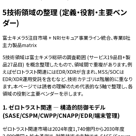
5技術領域の整理 (定義・役割・主要ベン
ダー)
富士キメラ5注目市場 + NRIセキュア事業ライン統合、専業8社
主力製品matrix
5技術領域は富士キメラ総研の調査範囲 (サービス19品目+製
品27品目) を概念整理したもので、領域間で重複があります。例
えばゼロトラスト関連にはEDR/XDRが含まれ、MSS/SOCは
EDR/XDR運用受託を含むなど、技術カテゴリは階層的に重なり
ます。本ページでは読者の理解のため代表的な5軸で整理し、各
領域の役割と主要ベンダーを示します。
1. ゼロトラスト関連 — 構造的防御モデル
(SASE/CSPM/CWPP/CNAPP/EDR/端末管理)
ゼロトラスト関連市場は2024年度1,740億円から2030年度
2,899億円へ拡大予測で、対策技術の主軸です。SASE (Secure