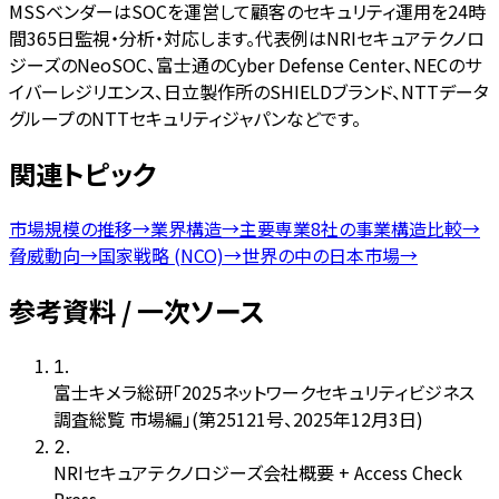
MSSベンダーはSOCを運営して顧客のセキュリティ運用を24時
間365日監視・分析・対応します。代表例はNRIセキュアテクノロ
ジーズのNeoSOC、富士通のCyber Defense Center、NECのサ
イバーレジリエンス、日立製作所のSHIELDブランド、NTTデータ
グループのNTTセキュリティジャパンなどです。
関連トピック
市場規模の推移
→
業界構造
→
主要専業8社の事業構造比較
→
脅威動向
→
国家戦略 (NCO)
→
世界の中の日本市場
→
参考資料 / 一次ソース
1
.
富士キメラ総研「2025ネットワークセキュリティビジネス
調査総覧 市場編」(第25121号、2025年12月3日)
2
.
NRIセキュアテクノロジーズ会社概要 + Access Check