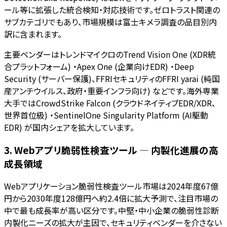
ール等に拡張した統合検知・対応技術です。ゼロトラスト関連の
サブカテゴリでもあり、市場規模は富士キメラ調査の品目別内
訳に含まれます。
主要ベンダーはトレンドマイクロのTrend Vision One (XDR統
合プラットフォーム) ・Apex One (企業向けEDR) ・Deep
Security (サーバー保護)、FFRIセキュリティのFFRI yarai (純国
産アンチウイルス、政府・重要インフラ向け) などです。海外専業
大手ではCrowdStrike Falcon (クラウドネイティブEDR/XDR、
世界首位級) ・SentinelOne Singularity Platform (AI駆動
EDR) が国内シェアを拡大しています。
3. Webアプリ脆弱性検査ツール — 内製化進展の高
成長領域
Webアプリケーション脆弱性検査ツール市場は2024年度67億
円から2030年度128億円へ約2.4倍に拡大予測で、注目市場の
中で最も成長率が高い区分です。中堅・中小企業の脆弱性診断
内製化ニーズの拡大が主因で、セキュリティベンダーを介さない