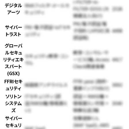
i-FILTER・m-
デジタル
Webフィルタ・メールセ
FILTER・D3SS (大
2326
アーツ
キュリティ
規模法人向け)
PKI/電子認証/電
サイバー
PKI・電子認証・IoTセキ
子契約 (JIPDEC系
4498
トラスト
ュリティ
認証局)
グローバ
ルセキュ
教育・コンサル・サ
セキュリティ教育・コン
リティエキ
ービス3軸、Access
4417
サル
スパート
Check関連事業
(GSX)
FFRIセキ
FFRI yarai (政府・
純国産アンチウイルス
3692
ュリティ
重要インフラ向け)
ソリトン
ITセキュリティ (認
認証 + NW分離 +
システム
証/NW分離/情報漏え
情報漏えい対策 +
3040
ズ
い)
映像伝送2軸
サイバー
攻撃遮断くん
セキュリ
(WAF SaaS)、AWS
WAF SaaS
4493