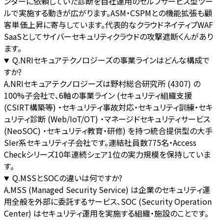
ンダーに依頼していた診断を自社運用のセルフサービス型ツー
ルで実施する動きが広がります。ASM・CSPMとの機能拡張も顧
客単価上昇に寄与しています。代表的なクラウドネイティブWAF
SaaSとしてサイバーセキュリティクラウドの攻撃遮断くんがあり
ます。
Q.
NRIセキュアテクノロジーズの事業ラインはどんな構成で
すか?
A.
NRIセキュアテクノロジーズは野村総合研究所 (4307) の
100%子会社で、6軸の事業ライン (セキュリティ組織支援
(CSIRT構築等) ・セキュリティ事故対応・セキュリティ訓練・セキ
ュリティ診断 (Web/IoT/OT) ・マネージドセキュリティサービス
(NeoSOC) ・セキュリティ教育・研修) を持つ統合提供型の大手
SIer系セキュリティ子会社です。連結社員数775名・Access
Checkシリーズ10年連続シェア1位の実力規模を保持していま
す。
Q.
MSSとSOCの違いは何ですか?
A.
MSS (Managed Security Service) は企業のセキュリティ運
用全般を外部に委託するサービス、SOC (Security Operation
Center) はセキュリティ運用を実施する組織・施設のことです。