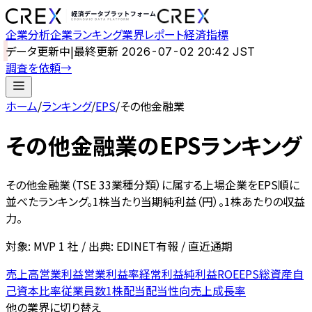
企業分析
企業ランキング
業界レポート
経済指標
データ更新中
|
最終更新
2026-07-02 20:42 JST
調査を依頼
→
ホーム
/
ランキング
/
EPS
/
その他金融業
その他金融業
の
EPSランキング
その他金融業
（TSE 33業種分類）に属する上場企業を
EPS
順に
並べたランキング。
1株当たり当期純利益（円）。1株あたりの収益
力。
対象: MVP
1
社 / 出典: EDINET有報 / 直近通期
売上高
営業利益
営業利益率
経常利益
純利益
ROE
EPS
総資産
自
己資本比率
従業員数
1株配当
配当性向
売上成長率
他の業界に切り替え