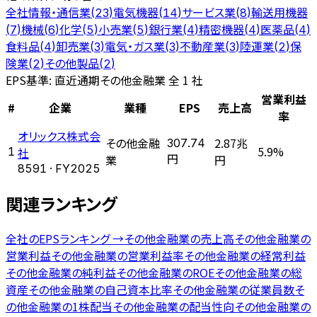
全社
情報・通信業
電気機器
サービス業
輸送用機器
(
23
)
(
14
)
(
8
)
機械
化学
小売業
銀行業
精密機器
医薬品
(
7
)
(
6
)
(
5
)
(
5
)
(
4
)
(
4
)
(
4
)
食料品
卸売業
電気・ガス業
不動産業
陸運業
保
(
4
)
(
3
)
(
3
)
(
3
)
(
2
)
険業
その他製品
(
2
)
(
2
)
EPS
基準: 直近通期
その他金融業 全 1 社
営業利益
#
企業
業種
EPS
売上高
率
オリックス株式会
その他金融
2.87兆
307.74
5.9%
1
社
業
円
円
8591
· FY
2025
関連ランキング
全社の
EPSランキング
→
その他金融業
の
売上高
その他金融業
の
営業利益
その他金融業
の
営業利益率
その他金融業
の
経常利益
その他金融業
の
純利益
その他金融業
の
ROE
その他金融業
の
総
資産
その他金融業
の
自己資本比率
その他金融業
の
従業員数
そ
の他金融業
の
1株配当
その他金融業
の
配当性向
その他金融業
の