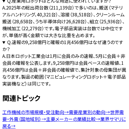
Q.
産業用ロボットはどんな用途に使われていますか？
A.
2025年の総出荷台数（211,139台）で多いのは、搬送（マテリ
アルハンドリング、40,321台）、溶接（38,518台）、クリーンルーム
搬送（28,658台、うち半導体向け26,628台）、組立（25,936台）、
機械加工（22,279台）です。電子部品実装は台数では中位です
が、単価が高く金額では大きな比重を占めます。
Q.
速報の9,258億円と確報の1兆456億円はなぜ違うのです
か？
A.
日本ロボット工業会は1月に会員のみの速報、5月に会員＋非
会員の確報を公表します。9,258億円は会員ベースの速報値、1
兆456億円は会員＋非会員の確報値で、集計対象の母集団が異
なります。製品の範囲（マニピュレーティングロボット＋電子部品
実装機など）は同じです。
関連トピック
工作機械の市場規模・受注動向
→
需要産業別の動向
→
世界需
要・外需（国地域別）
→
主要メーカーの業績比較
→
業界サマリに
戻る
→