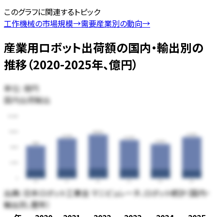
このグラフに関連するトピック
工作機械の市場規模
→
需要産業別の動向
→
産業用ロボット出荷額の国内・輸出別の
推移（2020-2025年、億円）
単位:
億円
国内出荷
輸出
15,000
11,250
10,509
9,938
9,624
9,226
8,252
7,813
7,500
3,750
0
20
21
22
23
24
25
出典:
日本ロボット工業会 マニピュレータ、ロボット統計（国内・
輸出別、暦年）