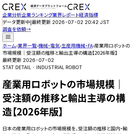
企業分析
企業ランキング
業界レポート
経済指標
データ更新中
|
最終更新
2026-07-02 20:42 JST
調査を依頼
→
ホーム
›
業界一覧
›
機械・電気
›
生産用機械・FA
›
産業用ロボットの
市場規模｜受注額の推移と輸出主導の構造【2026年版】
最終更新
2026-07-02
STAT DETAIL · INDUSTRIAL ROBOT
産業用ロボットの市場規模｜
受注額の推移と輸出主導の構
造【2026年版】
日本の産業用ロボットの市場規模を、受注額の推移と国内・輸