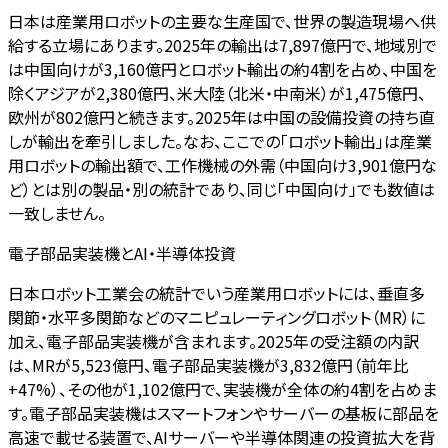
日本は産業用ロボットの主要な生産国で、世界の製造現場へ供
給する立場にあります。2025年の輸出は7,897億円で、地域別で
は中国向けが3,160億円とロボット輸出の約4割を占め、中国を
除くアジアが2,380億円、米大陸（北米・中南米）が1,475億円、
欧州が802億円と続きます。2025年は中国の設備投資の持ち直
しが輸出を牽引しました。なお、ここでの「ロボット輸出」は産業
用ロボットの輸出額で、工作機械の外需（中国向け3,901億円な
ど）とは別の製品・別の統計であり、同じ「中国向け」でも数値は
一致しません。
電子部品実装機とAI・半導体投資
日本ロボット工業会の統計でいう産業用ロボットには、垂直多
関節・水平多関節などのマニピュレーティングロボット（MR）に
加え、電子部品実装機が含まれます。2025年の受注額の内訳
は、MRが5,523億円、電子部品実装機が3,832億円（前年比
+47%）、その他が1,102億円で、実装機が全体の約4割を占めま
す。電子部品実装機はスマートフォンやサーバーの基板に部品を
高速で載せる装置で、AIサーバーや半導体関連の投資拡大を背