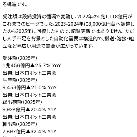
る構造です。
受注額は設備投資の循環で変動し、2022年の1兆1,118億円が
これまでのピークでした。2023-2024年に8,000億円台へ調整し
たのち2025年に回復したもので、記録更新ではありません。ただ
し人手不足を背景とした自動化需要は構造的で、搬送・溶接・組
立など幅広い用途で需要が広がっています。
受注額（2025年）
億円
1兆456
▲
25.7
% YoY
出典:
日本ロボット工業会
生産額（2025年）
億円
9,453
▲
21.0
% YoY
出典:
日本ロボット工業会
総出荷額（2025年）
億円
9,938
▲
20.4
% YoY
出典:
日本ロボット工業会
輸出額（2025年）
億円
7,897
▲
32.4
% YoY