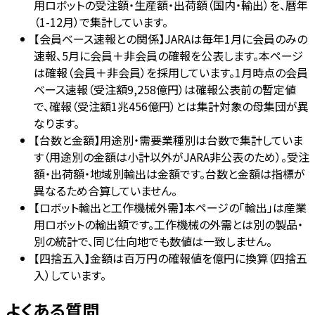
用ロボットの受注額・生産額・出荷額（国内・輸出）を、暦年
（1-12月）で集計しています。
【会員ベース速報との関係】JARAは毎年1月に会員のみの
速報、5月に会員＋非会員の確報を公表します。本ページ
は確報（会員＋非会員）を採用しています。1月時点の会員
ベース速報（受注額9,258億円）は確報公表前の暫定値
で、確報（受注額1兆456億円）とは集計対象の母集団が異
なります。
【台数と金額】用途別・需要業種別は台数で集計していま
す（用途別の金額は小計以外がJARA非公表のため）。受注
額・出荷額・地域別輸出は金額です。台数と金額は指標が
異なるため合算していません。
【ロボット輸出と工作機械外需】本ページの「輸出」は産業
用ロボットの輸出額です。工作機械の外需とは別の製品・
別の統計で、同じ仕向地でも数値は一致しません。
【四捨五入】金額は百万円の確報値を億円に換算（四捨五
入）しています。
よくある質問