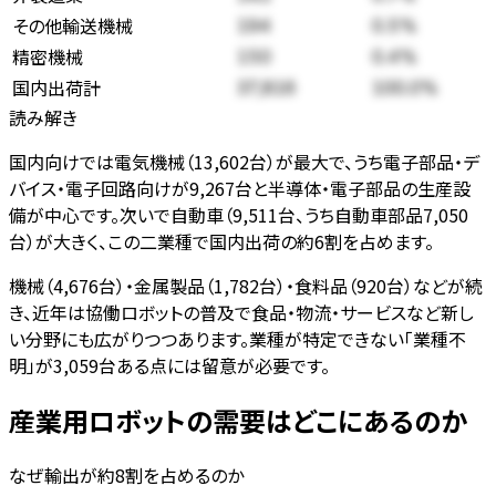
その他輸送機械
194
0.5
%
精密機械
150
0.4
%
国内出荷計
37,816
100.0%
読み解き
国内向けでは電気機械（13,602台）が最大で、うち電子部品・デ
バイス・電子回路向けが9,267台と半導体・電子部品の生産設
備が中心です。次いで自動車（9,511台、うち自動車部品7,050
台）が大きく、この二業種で国内出荷の約6割を占めます。
機械（4,676台）・金属製品（1,782台）・食料品（920台）などが続
き、近年は協働ロボットの普及で食品・物流・サービスなど新し
い分野にも広がりつつあります。業種が特定できない「業種不
明」が3,059台ある点には留意が必要です。
産業用ロボットの需要はどこにあるのか
なぜ輸出が約8割を占めるのか