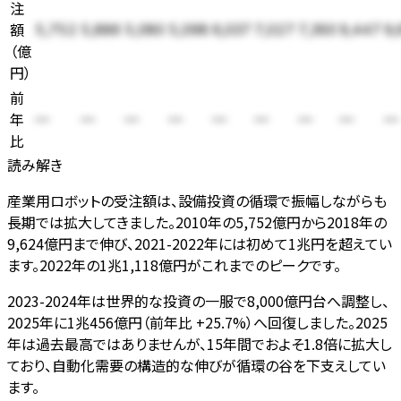
注
額
5,752
5,886
5,080
5,098
6,037
7,027
7,393
9,447
9,
（
億
円
）
前
年
—
—
—
—
—
—
—
—
—
比
読み解き
産業用ロボットの受注額は、設備投資の循環で振幅しながらも
長期では拡大してきました。2010年の5,752億円から2018年の
9,624億円まで伸び、2021-2022年には初めて1兆円を超えてい
ます。2022年の1兆1,118億円がこれまでのピークです。
2023-2024年は世界的な投資の一服で8,000億円台へ調整し、
2025年に1兆456億円（前年比 +25.7%）へ回復しました。2025
年は過去最高ではありませんが、15年間でおよそ1.8倍に拡大し
ており、自動化需要の構造的な伸びが循環の谷を下支えしてい
ます。