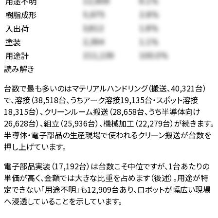
用途不明
12,909
6.1
%
樹脂成形
5,975
2.8
%
入出荷
3,812
1.8
%
塗装
2,394
1.1
%
用途計
211,139
100.0%
読み解き
台数で最も多いのはマテリアルハンドリング（搬送、40,321台）
で、溶接（38,518台、うちアーク溶接19,135台・スポット溶接
18,315台）、クリーンルーム搬送（28,658台、うち半導体向け
26,628台）、組立（25,936台）、機械加工（22,279台）が続きます。
半導体・電子部品の生産現場で使われるクリーン搬送が台数を
押し上げています。
電子部品実装（17,192台）は台数こそ中位ですが、1台あたりの
単価が高く、金額では大きな比重を占めます（後述）。用途が特
定できない「用途不明」も12,909台あり、ロボットが幅広い現場
へ浸透していることを示しています。