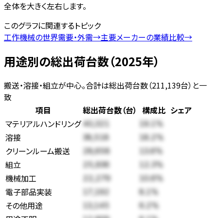
全体を大きく左右します。
このグラフに関連するトピック
工作機械の世界需要・外需
→
主要メーカーの業績比較
→
用途別の総出荷台数（2025年）
搬送・溶接・組立が中心。合計は総出荷台数（211,139台）と一
致
項目
総出荷台数（台）
構成比
シェア
マテリアルハンドリング
40,321
19.1
%
溶接
38,518
18.2
%
クリーンルーム搬送
28,658
13.6
%
組立
25,936
12.3
%
機械加工
22,279
10.6
%
電子部品実装
17,192
8.1
%
その他用途
13,145
6.2
%