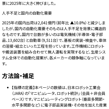
景に2025年に大きく伸びました。
人手不足と国内の自動化需要
2025年の国内出荷は2,041億円（前年比 ▲10.8%）と減少しま
したが、国内の自動化需要そのものは人手不足を背景に構造的
なものです。国内で台数が多いのは電気機械（半導体・電子部
品、13,602台）と自動車（9,511台）で、基板の実装・検査や、車体
の溶接・組立といった工程を担っています。工作機械にロボット
や搬送装置を組み合わせて無人運転を実現するなど、生産シス
テム全体での自動化提案が、各メーカーの競争軸になっていま
す。
方法論・補足
【指標の定義】本ページの数値は、日本ロボット工業会
（JARA）の「マニピュレータ、ロボット統計」（会員＋非会員
ベース）です。マニピュレーティングロボット（垂直多関節・
水平多関節など）に電子部品実装機・その他を加えた産業