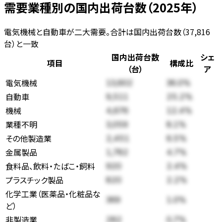
需要業種別の国内出荷台数（2025年）
電気機械と自動車が二大需要。合計は国内出荷台数（37,816
台）と一致
国内出荷台数
シェ
項目
構成比
（台）
ア
電気機械
13,602
36.0
%
自動車
9,511
25.2
%
機械
4,676
12.4
%
業種不明
3,059
8.1
%
その他製造業
2,451
6.5
%
金属製品
1,782
4.7
%
食料品、飲料・たばこ・飼料
920
2.4
%
プラスチック製品
820
2.2
%
化学工業（医薬品・化粧品な
369
1.0
%
ど）
非製造業
282
0.7
%