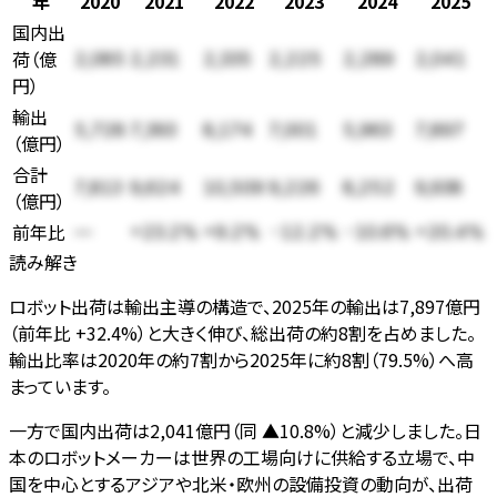
年
2020
2021
2022
2023
2024
2025
国内出
荷
（
億
2,085
2,231
2,335
2,225
2,289
2,041
円
）
輸出
5,728
7,393
8,174
7,001
5,963
7,897
（
億円
）
合計
7,813
9,624
10,509
9,226
8,252
9,938
（
億円
）
前年比
—
+23.2%
+9.2%
-12.2%
-10.6%
+20.4%
読み解き
ロボット出荷は輸出主導の構造で、2025年の輸出は7,897億円
（前年比 +32.4%）と大きく伸び、総出荷の約8割を占めました。
輸出比率は2020年の約7割から2025年に約8割（79.5%）へ高
まっています。
一方で国内出荷は2,041億円（同 ▲10.8%）と減少しました。日
本のロボットメーカーは世界の工場向けに供給する立場で、中
国を中心とするアジアや北米・欧州の設備投資の動向が、出荷