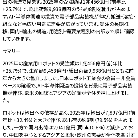
出の構造で見ます。2025年の受注額は1兆456億円（前年比
+25.7%）で、総出荷額9,938億円のうち約8割を輸出が占めま
す。AI・半導体関連の投資で電子部品実装機が伸び、搬送・溶接・
組立など幅広い用途に需要が広がっています。受注の長期推
移、国内・輸出の構造、用途別・需要業種別の内訳まで順に確認
していきます。
サマリー
2025年の産業用ロボットの受注額は1兆456億円（前年比
+25.7%）で、生産額9,453億円・総出荷額9,938億円とともに前
年から大きく増加しました。日本ロボット工業会の会員＋非会員
ベースの確報で、AI・半導体関連の投資を背景に電子部品実装
機が伸び、欧米の回復とアジアの好調が全体を押し上げまし
た。
ロボットは輸出への依存が高く、2025年は輸出が7,897億円（前
年比 +32.4%）と大きく伸び、総出荷の約8割（79.5%）を占めま
した。一方で国内出荷は2,041億円（同 ▲10.8%）と減少してお
り、中国を中心とするアジアと北米・欧州の需要が全体を牽引す