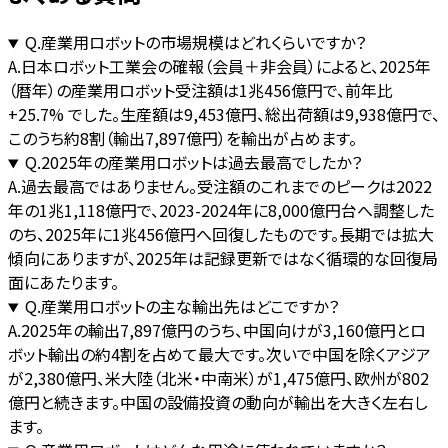
Q.
産業用ロボットの市場規模はどれくらいですか？
A.
日本ロボット工業会の確報（会員＋非会員）によると、2025年
（暦年）の産業用ロボット受注額は1兆456億円で、前年比
+25.7% でした。生産額は9,453億円、総出荷額は9,938億円で、
このうち約8割（輸出7,897億円）を輸出が占めます。
Q.
2025年の産業用ロボットは過去最高でしたか？
A.
過去最高ではありません。受注額のこれまでのピークは2022
年の1兆1,118億円で、2023-2024年に8,000億円台へ調整した
のち、2025年に1兆456億円へ回復したものです。長期では拡大
傾向にありますが、2025年は記録更新ではなく循環的な回復局
面にあたります。
Q.
産業用ロボットの主な輸出先はどこですか？
A.
2025年の輸出7,897億円のうち、中国向けが3,160億円とロ
ボット輸出の約4割を占めて最大です。次いで中国を除くアジア
が2,380億円、米大陸（北米・中南米）が1,475億円、欧州が802
億円と続きます。中国の設備投資の動向が輸出を大きく左右し
ます。