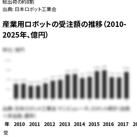
総出荷の約8割
出典:
日本ロボット工業会
産業用ロボットの受注額の推移（2010-
2025年、億円）
単位:
億円
15,000
11,118
10,786
10,456
11,250
9,624
9,447
8,588
8,434
8,321
8,117
7,393
7,027
7,500
6,037
5,886
5,752
5,098
5,080
3,750
0
10
15
20
25
出典:
日本ロボット工業会 マニピュレータ、ロボット統計（会員
＋非会員、暦年）
年
2010
2011
2012
2013
2014
2015
2016
2017
2
受