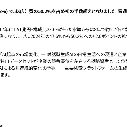
.8%) で、総広告費の50.2%を占め初の半数超えとなりました
。電通
017年に1.51兆円・構成比23.6%だった水準からは8年で約2.7倍とな
確になりました。2024年の47.6%から50.2%への+2.6ポイントの
に「AI起点の市場変化」 — 対話型生成AIの日常生活への浸透と
客IDに紐づく独自データセットが企業の競争優位を左右する戦略資産とし
AIによる非連続的変化の予兆」 — 主要検索プラットフォームの生成
ます。
え