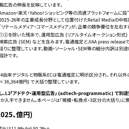
画広告の伸長を反映しています。
Amazon・楽天・Yahoo!ショッピング等の流通プラットフォームに投下
2025-26年の主要成長分野として位置付けたRetail Medi
「リテールメディア・コマースメディア」が、企業の競争優位を左右
①②を除いた残余で、運用型広告 (リアルタイムオークション形式)
検索広告 (SEM) などを含みます。電通推定とJIAA press r
括りに整理しています。動画・ソーシャル・SEM等の細分内訳は別途L2「アド
設計です。
ス4由来デジタルと物販系ECは電通推定に明示区分され、それ以外の主
4 = 36,364億円) で大括り整理しています。
2「アドテク・運用型広告」 (adtech-programmatic) で別
か入手できません。本ページは「規模・転換点・3区分の大括り」に
025、億円)
成比は11.9%から50.2%へ