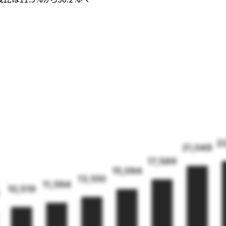
2
21,048
17,589
15,094
13,100
11,594
10,519