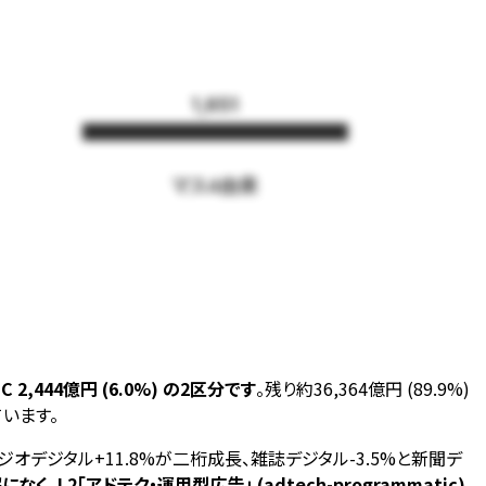
1,651
マス4由来
,444億円 (6.0%) の2区分です
。残り約36,364億円 (89.9%)
ています。
ラジオデジタル+11.8%が二桁成長、雑誌デジタル-3.5%と新聞デ
く、L2「アドテク・運用型広告」 (adtech-programmatic)