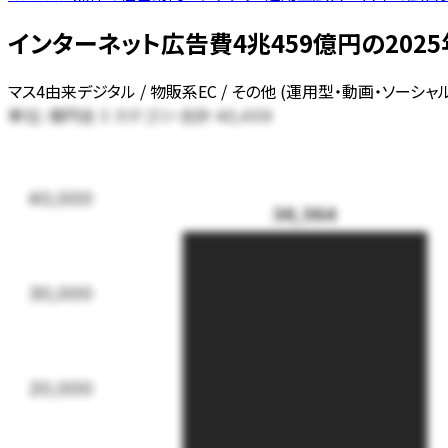
インターネット広告費4兆459億円の2025年
マス4由来デジタル / 物販系EC / その他 (運用型・動画・ソーシ
単位:
全
3
カテゴリ・合計
億円
40,459
40,000
36,364
30,000
20,000