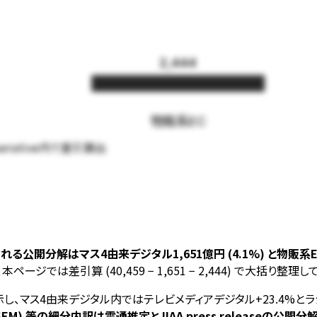
2,444
物販系EC
rrative内で差引算出
開分解はマス4由来デジタル1,651億円 (4.1%) と物販系EC 2
では差引算 (40,459 − 1,651 − 2,444) で大括り整理し
がりを示し、マス4由来デジタル内ではテレビメディアデジタル+23.4%と
 等の細分内訳は電通推定とJIAA press releaseの公開分解にな