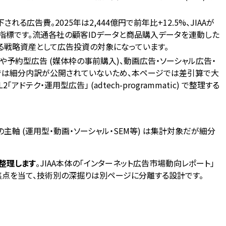
される広告費。2025年は2,444億円で前年比+12.5%、JIAAが
aの中核指標です。流通各社の顧客IDデータと商品購入データを連動した
する戦略資産として広告投資の対象になっています。
 や予約型広告 (媒体枠の事前購入)、動画広告・ソーシャル広告・
eleaseでは細分内訳が公開されていないため、本ページでは差引算で大
テク・運用型広告」 (adtech-programmatic) で整理する
軸 (運用型・動画・ソーシャル・SEM等) は集計対象だが細分
途整理します
。JIAA本体の「インターネット広告市場動向レポート」
焦点を当て、技術別の深掘りは別ページに分離する設計です。