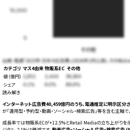
10,000
0
その他
出典:
電通「2025年 日本の広告費」(2026年2月公表)、その他はna
カテゴリ
マス4由来
物販系EC
その他
値
（
億円
）
1,651
2,444
36,364
シェア
4.1
%
6.0
%
89.9
%
読み解き
インターネット広告費40,459億円のうち、電通推定に明示区分される公
が「運用型・予約型・動画・ソーシャル・検索広告」等を含む主軸で、本ページ
成長率では物販系ECが+12.5%とRetail Mediaの立ち上
ジタル-2.1%は微減です。
動画広告・ソーシャル広告・検索広告 (SEM)