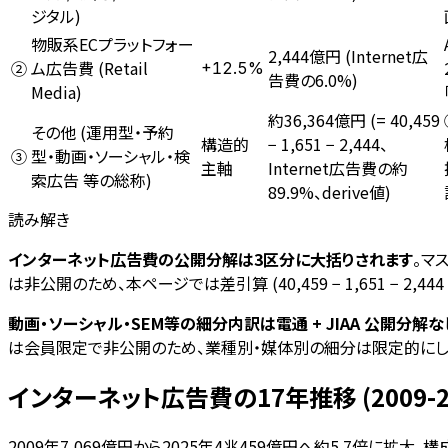
ジタル)
物販系ECプラットフォー
2,444億円 (Internet広
ム広告費 (Retail
+12.5%
②
告費の6.0%)
Media)
約36,364億円 (= 40,459
その他 (運用型・予約
− 1,651 − 2,444、
構造的
型・動画・ソーシャル・検
③
Internet広告費の約
主軸
索広告 等の総称)
89.9%、derive値)
読み解き
インターネット広告費の公開分解は3区分に大括りされます
。マ
は非公開のため、本ページでは差引算 (40,459 − 1,651 − 2,44
動画・ソーシャル・SEM等の細分内訳は電通 + JIAA 公開分解なし、L
は会員限定で非公開のため、業種別・媒体別の細分は限定的にし
インターネット広告費の17年推移 (2009-2
2009年7,069億円から2025年4兆459億円へ約5.7倍に拡大、構