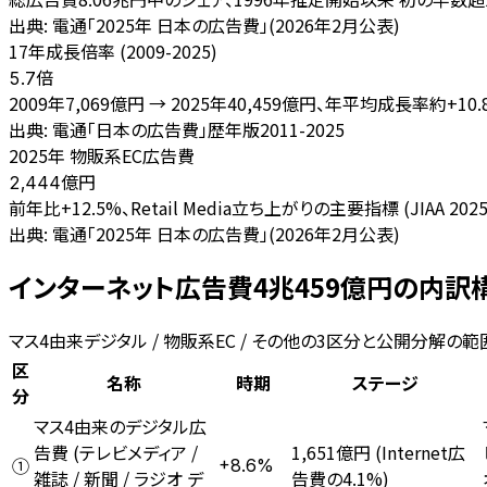
出典:
電通「2025年 日本の広告費」(2026年2月公表)
17年成長倍率 (2009-2025)
倍
5.7
2009年7,069億円 → 2025年40,459億円、年平均成長率約+10.
出典:
電通「日本の広告費」歴年版2011-2025
2025年 物販系EC広告費
億円
2,444
前年比+12.5%、Retail Media立ち上がりの主要指標 (JIAA 20
出典:
電通「2025年 日本の広告費」(2026年2月公表)
インターネット広告費4兆459億円の内訳構造
マス4由来デジタル / 物販系EC / その他の3区分と公開分解の範
区
名称
時期
ステージ
分
マス4由来のデジタル広
告費 (テレビメディア /
1,651億円 (Internet広
+8.6%
①
雑誌 / 新聞 / ラジオ デ
告費の4.1%)