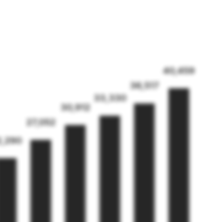
40,459
36,517
33,330
30,912
27,052
2,290