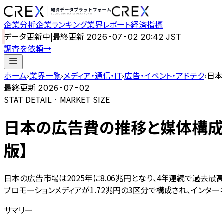
企業分析
企業ランキング
業界レポート
経済指標
データ更新中
|
最終更新
2026-07-02 20:42 JST
調査を依頼
→
ホーム
›
業界一覧
›
メディア・通信・IT
›
広告・イベント・アドテク
›
日本
最終更新
2026-07-02
STAT DETAIL · MARKET SIZE
日本の広告費の推移と媒体構成｜
版】
日本の広告市場は2025年に8.06兆円となり、4年連続で過去最高
プロモーションメディアが1.72兆円の3区分で構成され、インタ
サマリー