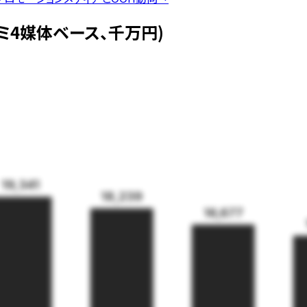
コミ4媒体ベース、千万円)
19,341
18,239
16,677