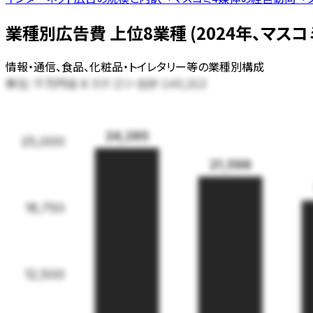
業種別広告費 上位8業種 (2024年、マス
情報・通信、食品、化粧品・トイレタリー等の業種別構成
単位:
全
8
カテゴリ・合計
千万円
145,313
24,285
25,000
21,598
18,750
12,500