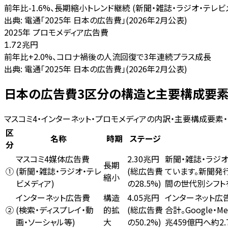
前年比-1.6%、長期縮小トレンド継続 (新聞・雑誌・ラジオ・テレビ
出典:
電通「2025年 日本の広告費」(2026年2月公表)
2025年 プロモメディア広告費
兆円
1.72
前年比+2.0%、コロナ禍後の人流回復で3年連続プラス成長
出典:
電通「2025年 日本の広告費」(2026年2月公表)
日本の広告費3区分の構造と主要構成要
マスコミ4・インターネット・プロモメディアの内訳・主要構成要素・
区
名称
時期
ステージ
分
マスコミ4媒体広告費
2.30兆円
新聞・雑誌・ラジ
長期
(新聞・雑誌・ラジオ・テレ
(総広告費
ています。新聞発行
①
縮小
ビメディア)
の28.5%)
間の世代別シフトを
インターネット広告費
4.05兆円
インターネット広
構造
(検索・ディスプレイ・動
(総広告費
合計。Google・
②
的拡
画・ソーシャル等)
の50.2%)
兆459億円へ約2
大