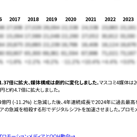
6
2017
2018
2019
2020
2021
2022
2023
96
27,938
27,026
26,094
22,536
24,538
23,985
23,161
00
15,094
17,589
21,048
22,290
27,052
30,912
33,330
84
20,875
20,685
22,239
16,768
16,408
16,124
16,676
80
63,907
65,300
69,381
61,594
67,998
71,021
73,167
9%
+1.6%
+2.2%
+6.2%
-11.2%
+10.4%
+4.4%
+3.0%
間で約1.37倍に拡大、媒体構成は劇的に変化しました
。マスコミ4媒体は20
億円と約4.7倍に拡大しました。
94億円 (-11.2%) と急減した後、4年連続成長で2024年に過
ディアの急減を相殺する形でデジタルシフトを加速させました。プロモメデ
プロモーションメディアとOOH動向
→