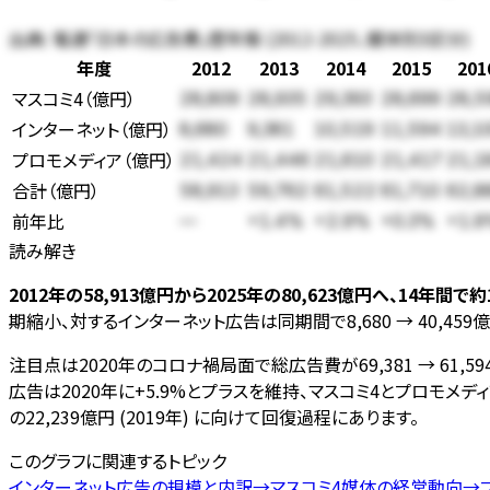
出典:
電通「日本の広告費」歴年版 (2012-2025、媒体別3区分)
年度
2012
2013
2014
2015
201
マスコミ4
（
億円
）
28,809
28,935
29,393
28,699
28,5
インターネット
（
億円
）
8,680
9,381
10,519
11,594
13,1
プロモメディア
（
億円
）
21,424
21,446
21,610
21,417
21,1
合計（
億円
）
58,913
59,762
61,522
61,710
62,8
前年比
—
+1.4%
+2.9%
+0.3%
+1.
読み解き
2012年の58,913億円から2025年の80,623億円へ、14年
期縮小、対するインターネット広告は同期間で8,680 → 40,459
注目点は2020年のコロナ禍局面で総広告費が69,381 → 61,5
広告は2020年に+5.9%とプラスを維持、マスコミ4とプロモメ
の22,239億円 (2019年) に向けて回復過程にあります。
このグラフに関連するトピック
インターネット広告の規模と内訳
→
マスコミ4媒体の経営動向
→