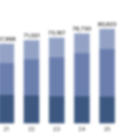
80,623
76,730
73,167
71,021
67,998
21
22
23
24
25