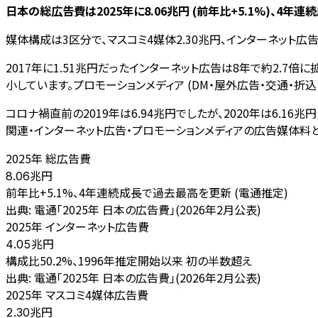
日本の総広告費は2025年に8.06兆円 (前年比+5.1%)、4
媒体構成は3区分で、マスコミ4媒体2.30兆円、インターネット広告
2017年に1.51兆円だったインターネット広告は8年で約2.7倍
小しています。プロモーションメディア (DM・屋外広告・交通・折込
コロナ禍直前の2019年は6.94兆円でしたが、2020年は6.16兆
関連・インターネット広告・プロモーションメディアの広告媒体料
2025年 総広告費
兆円
8.06
前年比+5.1%、4年連続成長で過去最高を更新 (電通推定)
出典:
電通「2025年 日本の広告費」(2026年2月公表)
2025年 インターネット広告費
兆円
4.05
構成比50.2%、1996年推定開始以来 初の半数超え
出典:
電通「2025年 日本の広告費」(2026年2月公表)
2025年 マスコミ4媒体広告費
兆円
2.30