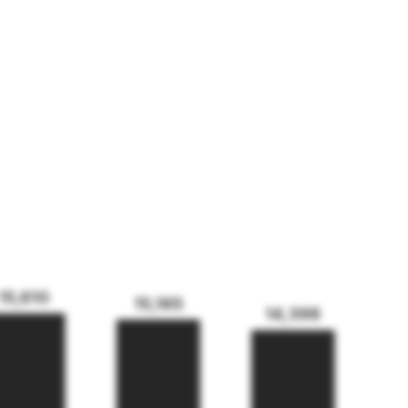
15,610
15,165
14,398