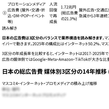
プロモーションメディア
人流
1.72兆円
広告費 (屋外・交通・折
屋外広告・交通広告
回復
(総広告費
③
込・DM・POP・イベント
急減から3年連続
で再
の21.3%)
等)
成長
読み解き
日本の広告費は3区分のバランスで業界構造を読み解きます
。
イバーで動きます。2025年の構成比はインターネット50.2%、マ
3区分の年成長率を比較すると、インターネットは2017-2025年で
広告の媒体側ではGoogle・Meta・Amazon・TikTokが大きな比
日本の総広告費 媒体別3区分の14年推移 (20
マスコミ4・インターネット・プロモメディアの積み上げ推移
単位:
億円
マスコミ4
インターネット
プロモメディア