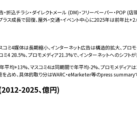
・折込チラシ・ダイレクトメール (DM)・フリーペーパー・POP (店
プラス成長で回復、屋外・交通・イベント中心に2025年は前年比+2
マスコミ4媒体は長期縮小、インターネット広告は構造的拡大、プロモ
スコミ4 28.5%、プロモメディア21.3%で、インターネットへのシ
年平均+13%、マスコミ4は同期間で年平均-2%、プロモメディアはコロ
重を占め、具体的取り分はWARC・eMarketer等のpress summa
12-2025、億円)