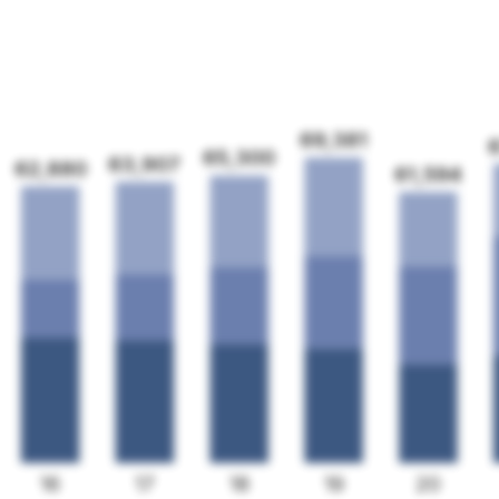
69,381
65,300
63,907
62,880
61,594
16
17
18
19
20