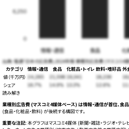
6,250
0
情報・通信
食品
化
出典:
電通「日本の広告費」2024年版 業種別広告費 (マスコミ4
カテゴリ
情報・通信
食品
化粧品・トイレ
飲料・嗜好品
外
値
（
千万円
）
24,285
21,598
19,341
18,239
16
シェア
16.7
%
14.9
%
13.3
%
12.6
%
11
読み解き
業種別広告費 (マスコミ4媒体ベース) は情報・通信が首位、食
(食品・化粧品・飲料) が後続する構図です。
重要な注記
: 本グラフはマスコミ4媒体 (新聞・雑誌・ラジオ・テ