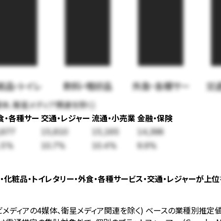
粧品・トイレ
飲料・嗜好品
外食・各種サー
交
媒体、衛星メディア関連を除く)
食・各種サー
交通・レジャー
流通・小売業
金融・保険
,677
15,610
15,165
14,398
.5
%
10.7
%
10.4
%
9.9
%
品・化粧品・トイレタリー・外食・各種サービス・交通・レジャーが上
レビメディアの4媒体、衛星メディア関連を除く) ベースの業種別推定