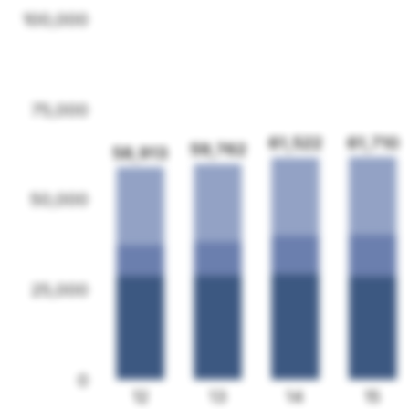
100,000
75,000
61,710
61,522
59,762
58,913
50,000
25,000
0
12
13
14
15