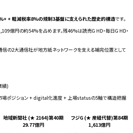
90%+ + 軽減税率8%の規制3基盤に支えられた歴史的構造
です。
3,109億円の約54%を占めます。残46%は読売G HD・毎日G HD・
+ 時事通信の2大通信社が地方紙ネットワークを支える補完位置として
社業績)
ション + digital化進度 + 上場statusの5軸で構造把握
地域新聞社 (★ 2164)
第40期
フジG (★ 産経代替)
第84期
29.77億円
1,613億円