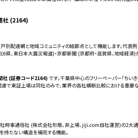
 (2164)
戸別配達網と地域コミュニティの結節点として機能します。代表例と
(東北6県、東日本大震災報道)・京都新聞 (京都府・滋賀県、地域経済
 (証券コード2164)
です。千葉県中心のフリーペーパー「ちいき新
YoY)。新聞関連で東証上場は同社のみで、業界の各社横断比較における重
通信社 (株式会社形態、非上場、jiji.com自社運営)の2大通信社が
網を持たない構造を補完する機能。