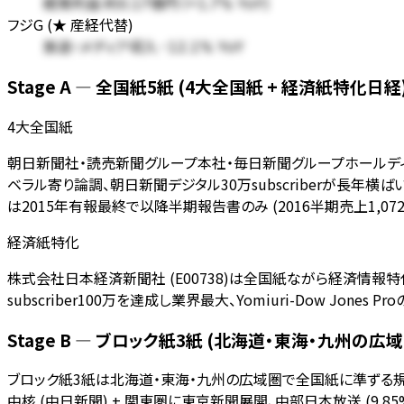
経常利益 約0.17億円 (+1.7% YoY)
フジG (★ 産経代替)
放送・メディア収入-12.1% YoY
Stage A — 全国紙5紙 (4大全国紙 + 経済紙特化日経
4大全国紙
朝日新聞社・読売新聞グループ本社・毎日新聞グループホールディングス
ベラル寄り論調、朝日新聞デジタル30万subscriberが長年横ばい
は2015年有報最終で以降半期報告書のみ (2016半期売上1,072
経済紙特化
株式会社日本経済新聞社 (E00738)は全国紙ながら経済情報特化軸
subscriber100万を達成し業界最大、Yomiuri-Dow Jones P
Stage B — ブロック紙3紙 (北海道・東海・九州の広域
ブロック紙3紙は北海道・東海・九州の広域圏で全国紙に準ずる
中核 (中日新聞) + 関東圏に東京新聞展開、中部日本放送 (9.85