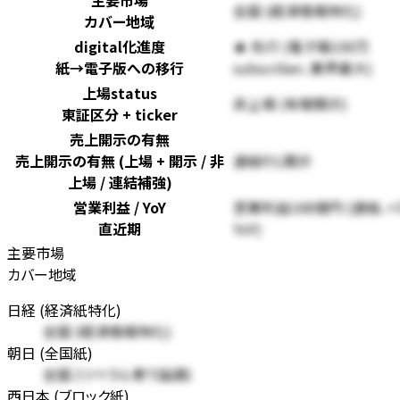
主要市場
全国 (経済情報特化)
カバー地域
digital化進度
★ 先行 (電子版100万
紙→電子版への移行
subscriber、業界最大)
上場status
非上場 (有報開示)
東証区分 + ticker
売上開示の有無
売上開示の有無 (上場 + 開示 / 非
連結P/L開示
上場 / 連結補強)
営業利益 / YoY
営業利益168億円 (連結、+
直近期
YoY)
主要市場
カバー地域
日経 (経済紙特化)
全国 (経済情報特化)
朝日 (全国紙)
全国 (リベラル寄り論調)
西日本 (ブロック紙)