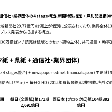
+ 通信社・業界団体の4 stage構造、新聞特殊指定 + 戸別配達網
億円 / 地域新聞社29.77億円)は売上が個別に公表されており、業界全体1
プレス発表から把握する構造。
/ 朝日30万横ばい / 読売は紙版とのセット契約主体)、共同通信 
ク紙 + 県紙 + 通信社・業界団体)
ture 4 stages整合) + newspaper-edinet-financials.json (主要5
非開示) + 毎日G HD (2015年有報最終)は非掲載。各社の市場ポジ
4期
朝日 (全国紙)
第171期
西日本 (ブロック紙)
第104期392
2,691億円
億円