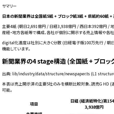
サマリー
日本の新聞業界は全国紙5紙 + ブロック紙3紙 + 県紙約60紙 
主要4紙 (朝日2,691億円 / 日経3,938億円 / 西日本392
産経・地方各紙等で構成、各社が個別に開示する売上情報や各社
digital化進度は社別に大きく分散 (日経電子版100万先行 
機能しています。
新聞業界の4 stage構造 (全国紙 + ブロッ
出典: lib/industry/data/structure/newspaper.ts (L1 struc
本表は売上開示済の主要5社のみを横断比較対象、読売G HD (連結P/L
可能。
日経 (経済紙特化)
第15
項目
3,938億円