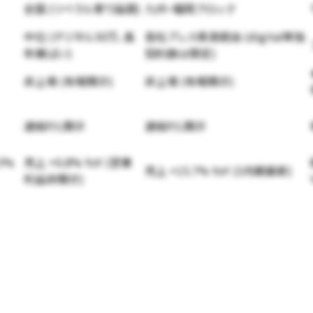
全国 (リベラル寄り論調)
九州・福岡ブロック
中位 (デジタル30万、長
各社プレス発表経由 (digital単独
年横ばい)
契約数は限定)
非上場 (有報開示)
非上場 (有報開示)
連結P/L開示
連結P/L開示
3%
売上 +0.8% YoY (営業
売上 +15.7% YoY (3月期最新)
利益非開示)