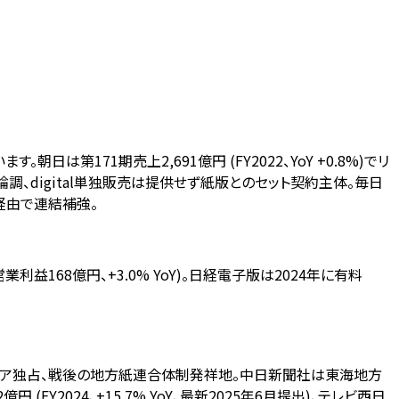
171期売上2,691億円 (FY2022、YoY +0.8%)でリ
寄り論調、digital単独販売は提供せず紙版とのセット契約主体。毎日
)経由で連結補強。
益168億円、+3.0% YoY)。日経電子版は2024年に有料
ェア独占、戦後の地方紙連合体制発祥地。中日新聞社は東海地方
FY2024、+15.7% YoY、最新2025年6月提出)、テレビ西日