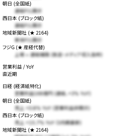
朝日 (全国紙)
連結P/L開示
西日本 (ブロック紙)
連結P/L開示
地域新聞社 (★ 2164)
単体P/L開示
フジG (★ 産経代替)
上場 + 連結補強 (放送・メディア収入抜粋)
営業利益 / YoY
直近期
日経 (経済紙特化)
営業利益168億円 (連結、+3% YoY)
朝日 (全国紙)
売上 +0.8% YoY (営業利益非開示)
西日本 (ブロック紙)
売上 +15.7% YoY (3月期最新)
地域新聞社 (★ 2164)