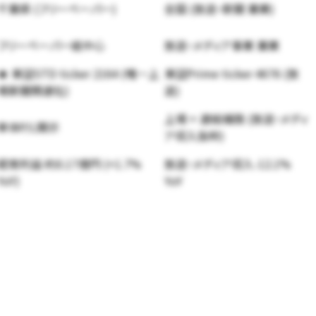
千葉県 (フリーペーパー)
全国 (放送・新聞 兼業)
フリーペーパー紙中心
放送・メディア事業 兼業
★ 東証STD ticker 2164 (唯一上
東証Prime ticker 4676 (放
場新聞関連社)
送)
上場 + 連結補強 (放送・メディ
単体P/L開示
ア収入抜粋)
経常利益 約0.17億円 (+1.7%
放送・メディア収入-12.1%
YoY)
YoY