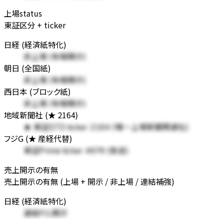
上場status
東証区分 + ticker
日経 (経済紙特化)
非上場 (有報開示)
朝日 (全国紙)
非上場 (有報開示)
西日本 (ブロック紙)
非上場 (有報開示)
地域新聞社 (★ 2164)
★ 東証STD ticker 2164 (唯一上場新聞関連社)
フジG (★ 産経代替)
東証Prime ticker 4676 (放送)
売上開示の有無
売上開示の有無 (上場 + 開示 / 非上場 / 連結補強)
日経 (経済紙特化)
連結P/L開示