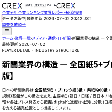
企業分析
企業ランキング
業界レポート
経済指標
データ更新中
|
最終更新
2026-07-02 20:42 JST
調査を依頼
→
ホーム
›
業界一覧
›
メディア・通信・IT
›
新聞
›
新聞業界の構造 — 全国
最終更新
2026-07-02
PLAYER DETAIL · INDUSTRY STRUCTURE
新聞業界の構造 — 全国紙5+ブロ
版】
日本の新聞業界は
全国紙5紙 + ブロック紙3紙 + 県紙約60紙 
規制3基盤がこの構造を支え、主要4紙 (朝日 / 日経 / 西日本
報や各社プレス発表から把握。digital化進度は社別に分散 (日
を支える補完位置として機能しています。