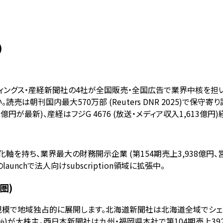
)
・産経新聞社の4社が全国販売・全国広告で業界中核を担います。朝日は第
。読売は朝刊国内最大570万部 (Reuters DNR 2025)で保守
億円が最新)、産経はフジG 4676 (放送・メディア収入1,613億円
を持ち、業界最大の財務開示企業 (第154期売上3,938億円、営業利
roのlaunchで法人向けsubscription領域に拡張中。
圏)
規模で地域独占的に展開します。北海道新聞社は北海道全域でシ
%)が大株主。西日本新聞社は九州・福岡県本社で第104期売上392億円 (