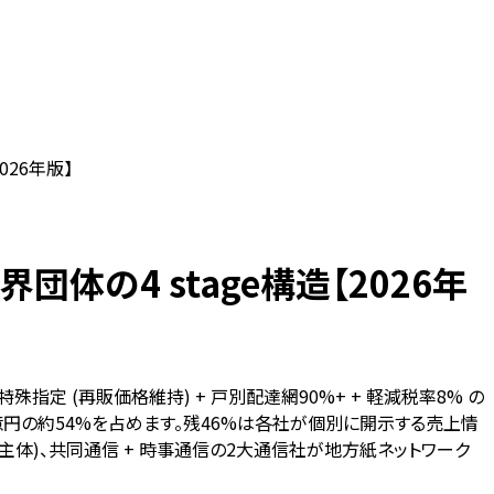
026年版】
体の4 stage構造【2026年
殊指定 (再販価格維持) + 戸別配達網90%+ + 軽減税率8% の
109億円の約54%を占めます。残46%は各社が個別に開示する売上情
契約主体)、共同通信 + 時事通信の2大通信社が地方紙ネットワーク