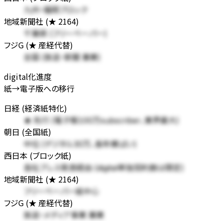
九州・福岡ブロック
地域新聞社 (★ 2164)
千葉県 (フリーペーパー)
フジG (★ 産経代替)
全国 (放送・新聞 兼業)
digital化進度
紙→電子版への移行
日経 (経済紙特化)
★ 先行 (電子版100万subscriber、業界最大)
朝日 (全国紙)
中位 (デジタル30万、長年横ばい)
西日本 (ブロック紙)
各社プレス発表経由 (digital単独契約数は限定)
地域新聞社 (★ 2164)
フリーペーパー紙中心
フジG (★ 産経代替)
放送・メディア事業 兼業