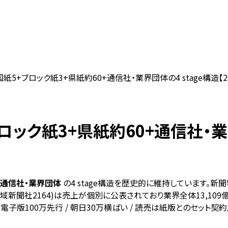
紙5+ブロック紙3+県紙約60+通信社・業界団体の4 stage構造【2
ック紙3+県紙約60+通信社・業界団
+ 通信社・業界団体
の4 stage構造を歴史的に維持しています。新聞特
 / 地域新聞社2164)は売上が個別に公表されており業界全体13,
経電子版100万先行 / 朝日30万横ばい / 読売は紙版とのセット