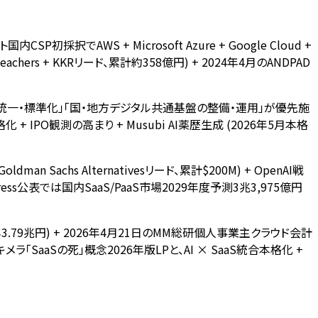
採択でAWS + Microsoft Azure + Google Cloud +
Teachers + KKRリード、累計約358億円) + 2024年4月のANDPAD
の統一・標準化」「国・地方デジタル共通基盤の整備・運用」が優先施
+ IPO観測の高まり + Musubi AI薬歴生成 (2026年5月本格
t Goldman Sachs Alternativesリード、累計$200M) + OpenAI戦
s公表では国内SaaS/PaaS市場2029年度予測3兆3,975億円
30年3.79兆円) + 2026年4月21日のMM総研個人事業主クラウド会計
士キメラ「SaaSの死」概念2026年版LPと、AI × SaaS統合本格化 +