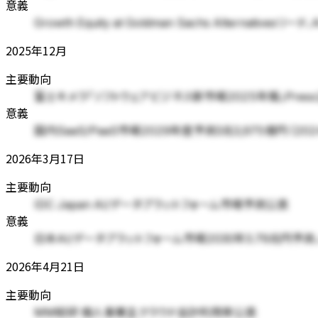
意義
Growth Equity at Goldman Sachs Alternati
2025年12月
主要動向
富士キメラ「ソフトウェアビジネス新市場2025年版」Pres
意義
国内SaaS/PaaS市場2029年度予測3兆3,975億円 (2024
2026年3月17日
主要動向
IDC Japan AI/データプラットフォーム市場予測公表
意義
日本AI/データプラットフォーム市場2030年3.79兆円予
2026年4月21日
主要動向
MM総研 個人事業主クラウド会計利用率公表