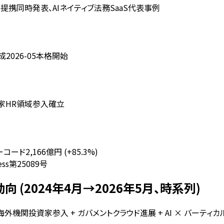
penAI戦略提携同時発表、AIネイティブ法務SaaS代表事例
成2026-05本格開始
関投資家HR領域参入確立
コード2,166億円 (+85.3%)
s第25089号
 (2024年4月→2026年5月、時系列)
測 + 海外機関投資家参入 + ガバメントクラウド進展 + AI × バーテ