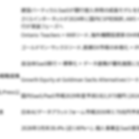
建設バーティカルSaaSが銀行借入併用の成長モデルを示す
さくらインターネットが2024年に国内CSP初採択、AWS + Azu
行が実装フェーズへ
Ontario Teachers + KKRリード、海外機関投資家
ゴールドマン・サックスリード、医療DX市場の本格化 + IPO
自治体SaaS移行 + 標準化 + データ連携が優先施
nAI戦略提携
Growth Equity at Goldman Sachs Alterna
Press公
国内SaaS/PaaS市場2029年度予測3兆3,975億円 (2024
表
日本AI/データプラットフォーム市場2030年3.79兆円
2026年3月末38.4% (近く40%へ)、個人事業主Saa