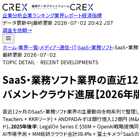
企業分析
企業ランキング
業界レポート
経済指標
データ更新中
|
最終更新
2026-07-02 20:42 JST
調査を依頼
→
ホーム
›
業界一覧
›
メディア・通信・IT
›
SaaS・業務ソフト
›
SaaS・業務
最終更新
2026-07-02
TOPIC DETAIL · RECENT DEVELOPMENTS
SaaS・業務ソフト業界の直近12ヶ月の
バメントクラウド進展【2026年
直近12ヶ月のSaaS・業務ソフト業界の主要動向を時系列で整理し
Teachers + KKRリード) + ANDPADみずほ銀行借入12億円 (M&
ド)。
2025年後半
: LegalOn Series E $50M + OpenAI戦
AI市場予測 + MM総研クラウド会計38.4% + 富士キメラ「SaaS