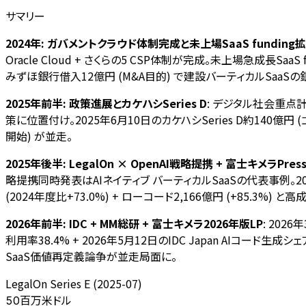
サマリー
2024年: ガバメントクラウド体制完成と未上場SaaS funding
Oracle Cloud + さくらの5 CSP体制が完成。未上場急成長SaaS fun
みずほ銀行借入12億円 (M&A目的) で建設バーティカルSaa
2025年前半: 政策進展とカケハシSeries D
: デジタル社会重点
策に位置付け。2025年6月10日のカケハシSeries D約140億円 
開始) が並走。
2025年後半: LegalOn × OpenAI戦略提携 + 富士キメラPres
略提携同時発表はAIネイティブ バーティカルSaaSの代表事例。202
(2024年度比+73.0%) + ローコード2,166億円 (+85.3%) と
2026年前半: IDC + MM総研 + 富士キメラ2026年版LP
: 202
利用率38.4% + 2026年5月12日のIDC Japan AIコード生成シ
SaaS価値再定義論争が並走局面に。
LegalOn Series E (2025-07)
百万米ドル
50