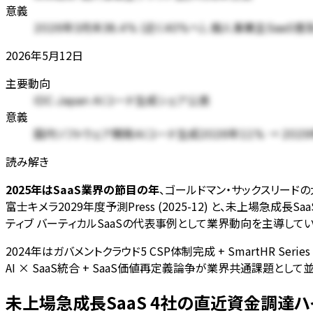
意義
2026年3月末38.4% (近く40%へ)、個人事業主SaaS
2026年5月12日
主要動向
IDC Japan AIコード生成シェア公表
意義
国内ソフトウェア開発AIコード生成2026年11% → 20
読み解き
2025年はSaaS業界の節目の年
、ゴールドマン・サックスリードの大型rou
富士キメラ2029年度予測Press (2025-12) と、未上場急成長S
ティブ バーティカルSaaSの代表事例として業界動向を主導してい
2024年はガバメントクラウド5 CSP体制完成 + SmartHR Seri
AI × SaaS統合 + SaaS価値再定義論争が業界共通課題とし
未上場急成長SaaS 4社の直近資金調達ハ