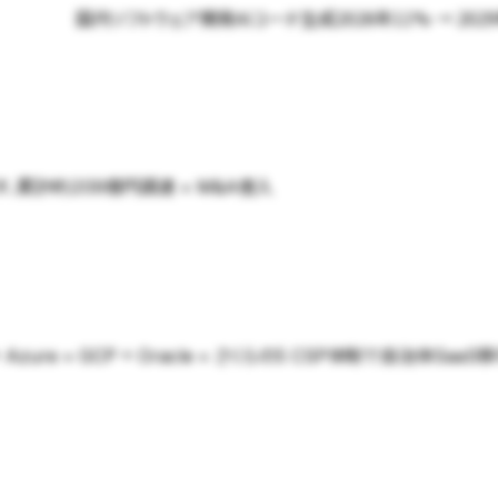
国内ソフトウェア開発AIコード生成2026年11% → 2
累計約209億円調達 + M&A借入
ure + GCP + Oracle + さくらの5 CSP体制で自治体Sa