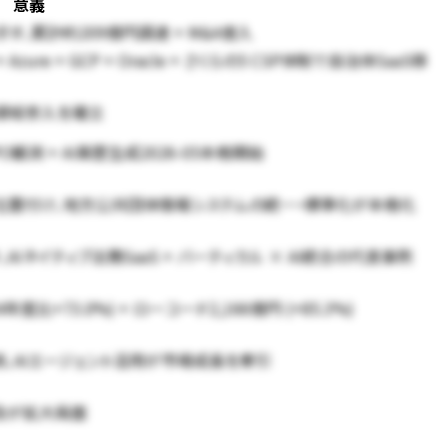
意義
、累計約209億円調達 + M&A借入
re + GCP + Oracle + さくらの5 CSP体制で自治体SaaS移
のHR領域参入を確立
観測 + AI薬歴生成2026-05本格開始
策に位置付け、地方公共団体情報システムの統一・標準化が本格化
tivesリード、AIネイティブ法務SaaS + バーティカル × AI統合の代表事例
年度比+73.0%) + ローコード2,166億円 (+85.3%)
予測、AIエージェント活用が市場成長を牽引
S普及が拡大局面