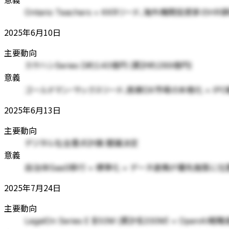
Ontario Teachers + KKRリード、海外機関投資家の
2025年6月10日
主要動向
カケハシSeries D約140億円 (累計約289億円)
意義
ゴールドマン・サックスリード、医療DX市場の本格化 + IPO
2025年6月13日
主要動向
デジタル社会重点計画 閣議決定
意義
自治体SaaS移行 + 標準化 + データ連携が優先施策
2025年7月24日
主要動向
LegalOn Series E $50M (累計$200M) + OpenA