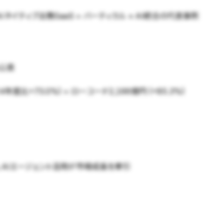
vesリード、AIネイティブ法務SaaS + バーティカル × AI統合の代表事例
s公表
年度比+73.0%) + ローコード2,166億円 (+85.3%)
測、AIエージェント活用が市場成長を牽引