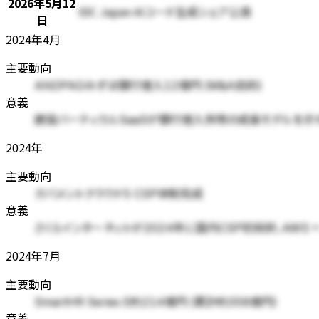
2026年5月12
IDC Japan AIコード生成シェア公表
日
2024年4月
主要動向
ANDPADみずほ銀行借入12億円 (M&A目的)
意義
建設バーティカルSaaSが銀行借入併用の成長モデルを示す、
2024年
主要動向
ガバメントクラウド5 CSP体制完成
意義
さくらインターネットが2024年に国内CSP初採択、AWS + Az
2024年7月
主要動向
SmartHR Series E約214億円 (累計約358億円)
意義