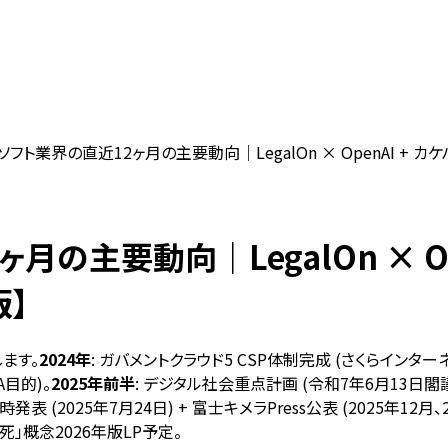
ソフト業界の直近12ヶ月の主要動向｜LegalOn × OpenAI + カケハ
主要動向｜LegalOn × OpenA
版】
ます。
2024年
: ガバメントクラウド5 CSP体制完成 (さくらインターネット国内
A目的)。
2025年前半
: デジタル社会重点計画 (令和7年6月13日閣議決
略提携同時発表 (2025年7月24日) + 富士キメラPress公表 (2025年12月
の死」概念2026年版LP予定。