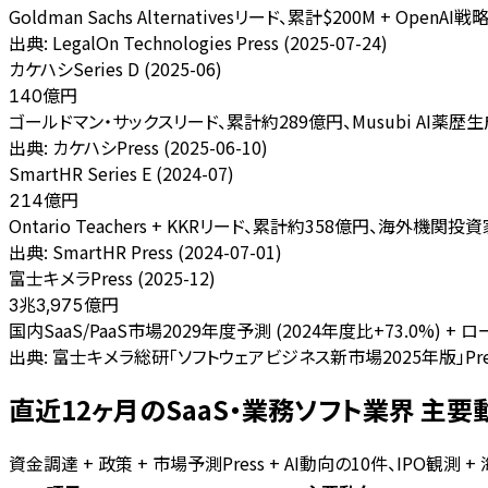
Goldman Sachs Alternativesリード、累計$200M + O
出典:
LegalOn Technologies Press (2025-07-24)
カケハシSeries D (2025-06)
億円
140
ゴールドマン・サックスリード、累計約289億円、Musubi AI薬歴生
出典:
カケハシPress (2025-06-10)
SmartHR Series E (2024-07)
億円
214
Ontario Teachers + KKRリード、累計約358億円、海外機
出典:
SmartHR Press (2024-07-01)
富士キメラPress (2025-12)
億円
3兆3,975
国内SaaS/PaaS市場2029年度予測 (2024年度比+73.0%) + ロー
出典:
富士キメラ総研「ソフトウェアビジネス新市場2025年版」Pres
直近12ヶ月のSaaS・業務ソフト業界 主要動向
資金調達 + 政策 + 市場予測Press + AI動向の10件、IPO観