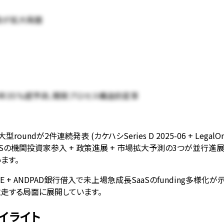
普及が拡大局面
29年35%超予測、開発プロセス構造的変革
ndが2件連続発表 (カケハシSeries D 2025-06 + LegalOn Ser
aaSの機関投資家参入 + 政策進展 + 市場拡大予測の3つが並行進展しました。
ます。
es E + ANDPAD銀行借入で未上場急成長SaaSのfunding多様化が
て並走する局面に展開しています。
イライト