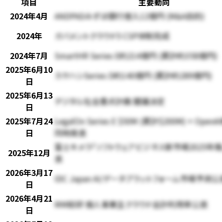
項目
主要動向
2024年4月
ANDPADみずほ銀行借入12億円 (M&A目的)
2024年
ガバメントクラウド5 CSP体制完成
2024年7月
SmartHR Series E約214億円 (累計約358億円)
2025年6月10
カケハシSeries D約140億円 (累計約289億円)
日
2025年6月13
デジタル社会重点計画 閣議決定
日
2025年7月24
LegalOn Series E $50M (累計$200M) + Ope
日
同時発表
富士キメラ「ソフトウェアビジネス新市場2025年版」
2025年12月
表
2026年3月17
IDC Japan AI/データプラットフォーム市場予測公
日
2026年4月21
MM総研 個人事業主クラウド会計利用率公表
日