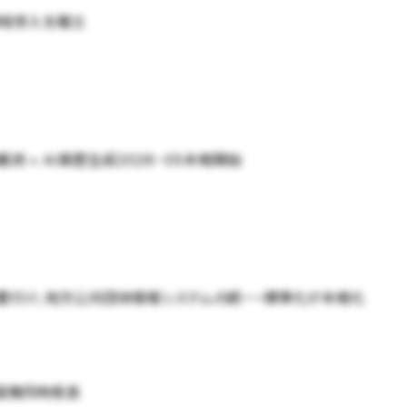
HR領域参入を確立
観測 + AI薬歴生成2026-05本格開始
に位置付け、地方公共団体情報システムの統一・標準化が本格化
I戦略提携同時発表