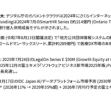
拡大
: デジタル庁のガバメントクラウドは2024年にさくらインターネット国内CSP初
dingは2024年7月のSmartHR Series E約214億円 (Ontario 
Sの銀行借入併用成長モデルが示されました。
計画 (令和7年6月13日閣議決定) で「地方公共団体情報システム
(ゴールドマン・サックスリード、累計約289億円) で医療DX市場の本格化 
s
: 2025年7月24日のLegalOn Series E $50M (Growth Equity a
5年12月の富士キメラ「ソフトウェアビジネス新市場2025年版」Pres
高成長見通し。
6年3月17日のIDC Japan AI/データプラットフォーム市場予測 (20
ェア (2026年11% → 2029年35%超) + 2026年7月刊行予定の富