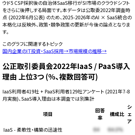
ウド5 CSP採択後の自治体SaaS移行がSI市場のクラウドシフト
をさらに後押しする局面です。本データは公取委2022年調査時
点 (2022年6月公表) のため、2025-2026年のAI × SaaS統合の
本格化は反映外、政策・競争政策の更新が今後の論点となりま
す。
このグラフに関連するトピック
国内企業のIT投資・SaaS採用
→
市場規模の推移
→
公正取引委員会2022年IaaS / PaaS導入
理由 上位3つ (%、複数回答可)
IaaS利用者419社 + PaaS利用者129社アンケート (2021年7-8
月実施)、SaaS導入理由は本調査では別集計
シ
回答
項目
構成比
ェ
率
ア
IaaS - 柔軟性・構築の迅速性
64
64.0
%