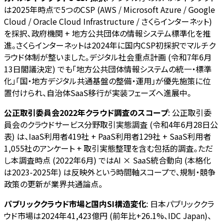
は2025年時点で5つのCSP (AWS / Microsoft Azure / Google
Cloud / Oracle Cloud Infrastructure / さくらインターネット)
を採択、政府機関 + 地方公共団体の情報システム標準化を推
進。さくらインターネットは2024年に国内CSP初採択でマルチク
ラウド体制が整いました。デジタル社会重点計画 (令和7年6月
13日閣議決定) でも「地方公共団体情報システムの統一・標準
化」「国・地方デジタル共通基盤の整備・運用」が優先施策に位
置付けられ、自治体SaaS移行が実装フェーズへ進展中。
公正取引委員会2022年クラウド調査のスコープ
: 公正取引委
員会のクラウドサービス分野取引実態調査 (令和4年6月28日公
表) は、IaaS利用者419社 + PaaS利用者129社 + SaaS利用者
1,055社のアンケート + 取引実態整理を含む包括的調査。ただ
し本調査時点 (2022年6月) ではAI × SaaS統合動向 (本格化
は2023-2025年) は反映外という時間軸スコープで、規制・競争
政策の更新が業界共通論点。
パブリッククラウド市場と国内SI構造変化
: 日本パブリッククラ
ウド市場は2024年41,423億円 (前年比+26.1%、IDC Japan)、