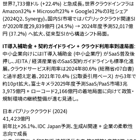
世界7,733億ドル (+22.4%) と急成長。世界クラウドインフラは
Amazon32% + Microsoft23% + Google12%の3社シェア
(2024Q2、Synergy)。国内SI市場ではパブリッククラウド関連SI
が2020年度29,839億円 (24.5%) → 2024年度予測52,017億
円 (37.2%) へ拡大、従来型SIから構造シフト局面。
IT導入補助金 + 契約ガイドライン + クラウド利用率到達局面
:
中小企業向けにはIT導入補助金 (中小企業庁) がSaaS普及後
押し、JEITA / 経済産業省のSaaS契約ガイドラインも標準化進
展。クラウドサービス利用率は2024年80.6% (総務省r07白書)
と過半超え定着、2021年70.4% (公取委引用ベース) から3年で
約10pt拡大。富士キメラ2029年度予測SaaS/PaaS市場3兆
3,975億円 + ローコード2,166億円の着地局面に向けて政策・
規制環境の継続整備が進む見通し。
日本パブリッククラウド (2024)
億円
41,423
前年比+26.1%、IDC Japan予測、生成AI関連 + 企業の柔軟性
志向で成長