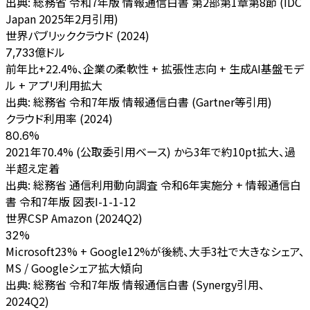
出典:
総務省 令和7年版 情報通信白書 第2部第1章第8節 (IDC
Japan 2025年2月引用)
世界パブリッククラウド (2024)
億ドル
7,733
前年比+22.4%、企業の柔軟性 + 拡張性志向 + 生成AI基盤モデ
ル + アプリ利用拡大
出典:
総務省 令和7年版 情報通信白書 (Gartner等引用)
クラウド利用率 (2024)
%
80.6
2021年70.4% (公取委引用ベース) から3年で約10pt拡大、過
半超え定着
出典:
総務省 通信利用動向調査 令和6年実施分 + 情報通信白
書 令和7年版 図表I-1-1-12
世界CSP Amazon (2024Q2)
%
32
Microsoft23% + Google12%が後続、大手3社で大きなシェア、
MS / Googleシェア拡大傾向
出典:
総務省 令和7年版 情報通信白書 (Synergy引用、
2024Q2)