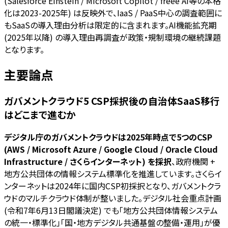
(Salesforce Einstein / Microsoft Copilot / freee AI等の本格
化は2023-2025年) は反映外で、IaaS / PaaS中心の調査範囲に
もSaaSの導入理由分析は限定的に含まれます。AI機能拡充期
(2025年以降) の導入理由再調査が政策・規制環境の継続課題
となります。
主要論点
ガバメントクラウド5 CSP採択後の自治体SaaS移行
はどこまで進むか
デジタル庁のガバメントクラウドは2025年時点で5つのCSP
(AWS / Microsoft Azure / Google Cloud / Oracle Cloud
Infrastructure / さくらインターネット) を採択
、政府機関 +
地方公共団体の情報システム標準化を推進しています。さくらイ
ンターネットは2024年に国内CSP初採択となり、ガバメントクラ
ウドのマルチクラウド体制が整いました。デジタル社会重点計画
(令和7年6月13日閣議決定) でも「地方公共団体情報システム
の統一・標準化」「国・地方デジタル共通基盤の整備・運用」が優