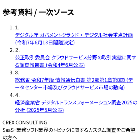
参考資料 / 一次ソース
1
.
デジタル庁 ガバメントクラウド + デジタル社会重点計画
(令和7年6月13日閣議決定)
2
.
公正取引委員会 クラウドサービス分野の取引実態に関す
る調査報告書 (令和4年6月公表)
3
.
総務省 令和7年版 情報通信白書 第2部第1章第8節 (デ
ータセンター市場及びクラウドサービス市場の動向)
4
.
経済産業省 デジタルトランスフォーメーション調査2025の
分析 (2025年5月公表)
CREX CONSULTING
SaaS・業務ソフト業界のトピックに関するカスタム調査をご希望
の方へ