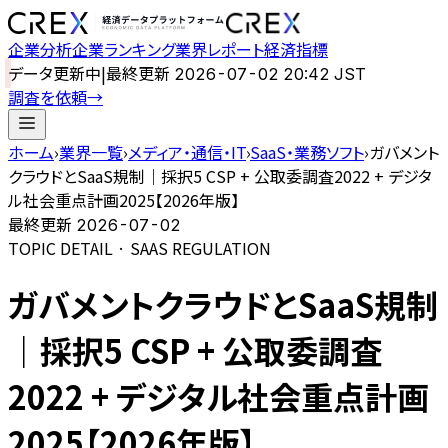
企業分析
企業ランキング
業界レポート
経済指標
データ更新中
|
最終更新
2026-07-02 20:42 JST
調査を依頼
→
ホーム
›
業界一覧
›
メディア・通信・IT
›
SaaS・業務ソフト
›
ガバメント
クラウドとSaaS規制｜採択5 CSP + 公取委調査2022 + デジタ
ル社会重点計画2025【2026年版】
最終更新
2026-07-02
TOPIC DETAIL · SAAS REGULATION
ガバメントクラウドとSaaS規制
｜採択5 CSP + 公取委調査
2022 + デジタル社会重点計画
2025【2026年版】