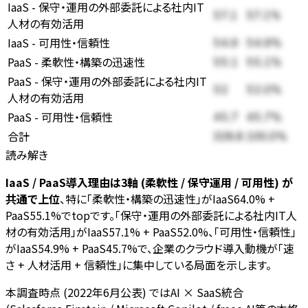
IaaS - 保守・運用の外部委託による社内IT
57.1
57.1
%
人材の有効活用
IaaS - 可用性・信頼性
54.9
54.9
%
PaaS - 柔軟性・構築の迅速性
55.1
55.1
%
PaaS - 保守・運用の外部委託による社内IT
52
52.0
%
人材の有効活用
PaaS - 可用性・信頼性
45.7
45.7
%
合計
328.8
100.0%
読み解き
IaaS / PaaS導入理由は3軸 (柔軟性 / 保守運用 / 可用性) が
共通で上位
、特に「柔軟性・構築の迅速性」がIaaS64.0% +
PaaS55.1%でtopです。「保守・運用の外部委託による社内IT人
材の有効活用」がIaaS57.1% + PaaS52.0%、「可用性・信頼性」
がIaaS54.9% + PaaS45.7%で、企業のクラウド導入動機が「速
さ + 人材活用 + 信頼性」に集中している局面を示します。
本調査時点 (2022年6月公表) ではAI × SaaS統合