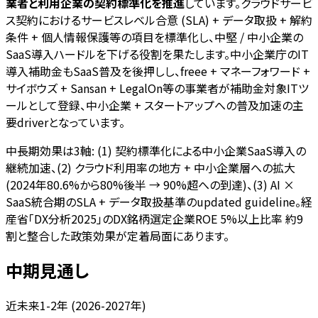
業者と利用企業の契約標準化を推進
しています。クラウドサービ
ス契約におけるサービスレベル合意 (SLA) + データ取扱 + 解約
条件 + 個人情報保護等の項目を標準化し、中堅 / 中小企業の
SaaS導入ハードルを下げる役割を果たします。中小企業庁のIT
導入補助金もSaaS普及を後押しし、freee + マネーフォワード +
サイボウズ + Sansan + LegalOn等の事業者が補助金対象ITツ
ールとして登録、中小企業 + スタートアップへの普及加速の主
要driverとなっています。
中長期効果は3軸: (1) 契約標準化による中小企業SaaS導入の
継続加速、(2) クラウド利用率の地方 + 中小企業層への拡大
(2024年80.6%から80%後半 → 90%超への到達)、(3) AI ×
SaaS統合期のSLA + データ取扱基準のupdated guideline。経
産省「DX分析2025」のDX銘柄選定企業ROE 5%以上比率 約9
割と整合した政策効果が定着局面にあります。
中期見通し
近未来1-2年 (2026-2027年)