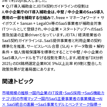
3年で約10pt拡大しました。
Q.
IT導入補助金とJEITA契約ガイドラインの役割は
A.
中小企業庁のIT導入補助金は、中堅 / 中小企業のSaaS導入
費用の一部を補助する仕組み
で、freee + マネーフォワード + サ
イボウズ + Sansan + LegalOn等のSaaS事業者が補助金対象
ITツールとして登録され、中小企業 + スタートアップへのSaaS
普及加速の主要driverとなっています。JEITA / 経済産業省の
SaaS契約ガイドラインは、SaaS提供事業者と利用企業の契約
標準化を推進、サービスレベル合意 (SLA) + データ取扱 + 解約
条件 + 個人情報保護等を標準化することで中堅 / 中小企業の
SaaS導入ハードルを下げる役割を果たします。経産省「DX分析
2025」のDX銘柄選定企業ROE 5%以上比率 約9割と整合した
政策効果が定着局面にあります。
関連トピック
市場規模の推移
→
国内企業のIT投資・SaaS採用
→
SaaS機能カ
テゴリ別の市場マップ
→
国内SaaS主要事業者の事業構造
→
AI
× SaaS統合の進展
→
SaaS事業モデルとベンチマーク指標
→