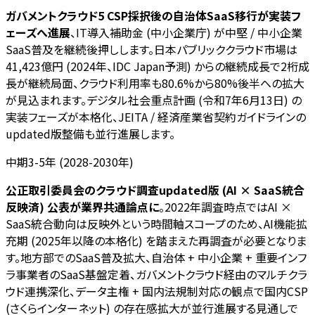
ガバメントクラウド5 CSP採択後の自治体SaaS移行が実装フ
ェーズへ進展
、IT導入補助金 (中小企業庁) が中堅 / 中小企業
SaaS普及を継続後押しします。日本パブリッククラウド市場は
41,423億円 (2024年、IDC Japan予測) からの継続成長で2桁成
長が継続局面、クラウド利用率も80.6%から80%後半への拡大
が見込まれます。デジタル社会重点計画 (令和7年6月13日) の
実装フェーズが本格化、JEITA / 経済産業省契約ガイドラインの
updated版整備も並行進展します。
中期3-5年 (2028-2030年)
公正取引委員会のクラウド調査updated版 (AI × SaaS統合
反映済) 公表が業界共通論点に
。2022年調査時点ではAI ×
SaaS統合動向は反映外という時間軸スコープのため、AI機能拡
充期 (2025年以降の本格化) を踏まえた再調査が必要となりま
す。地方部でのSaaS普及拡大、自治体 + 中小企業 + 重要インフ
ラ事業者のSaaS基盤定着、ガバメントクラウド経由のマルチクラ
ウド連携深化、データ主権 + 国内法規制対応の観点で国内CSP
(さくらインターネット) の存在感拡大が並行進展する見通しで