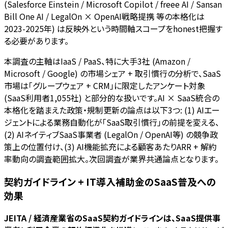
(Salesforce Einstein / Microsoft Copilot / freee AI / Sansan
Bill One AI / LegalOn × OpenAI戦略提携 等の本格化は
2023-2025年) は反映外という時間軸スコープをhonest把握す
る必要があります。
本調査の主軸はIaaS / PaaS、特に大手3社 (Amazon /
Microsoft / Google) の市場シェア + 取引慣行の分析で、SaaS
市場は「グループウェア + CRM」に限定したアンケート対象
(SaaS利用者1,055社) と部分的な扱いです。AI × SaaS統合の
本格化を踏まえた政策・規制更新の論点は以下3つ: (1) AIエー
ジェントによる業務自動化が「SaaS取引慣行」の前提を変える、
(2) AIネイティブSaaS事業者 (LegalOn / OpenAI等) の競争政
策上の位置付け、(3) AI機能拡充による顧客あたりARR + 解約
率動向の調査範囲拡大。次回調査が業界共通論点となります。
契約ガイドライン + IT導入補助金のSaaS普及への
効果
JEITA / 経済産業省のSaaS契約ガイドラインは、SaaS提供事