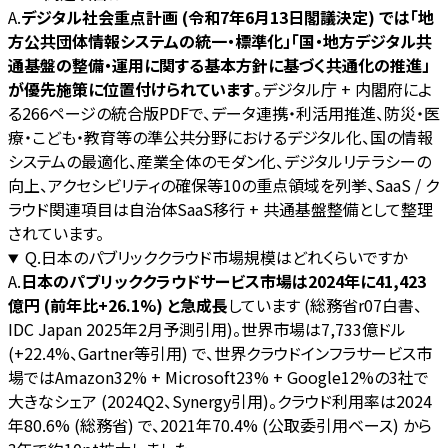
A.
デジタル社会重点計画 (令和7年6月13日閣議決定) では「地
方公共団体情報システムの統一・標準化」「国・地方デジタル共
通基盤の整備・運用に関する基本方針に基づく共通化の推進」
が優先施策に位置付けられています
。デジタル庁 + 内閣府によ
る266ページの統合版PDFで、データ連携・利活用推進、防災・医
療・こども・教育等の準公共分野におけるデジタル化、国の情報
システムの最適化、産業全体のモダン化、デジタルリテラシーの
向上、アクセシビリティの確保等10の重点領域を列挙、SaaS / ク
ラウド関連項目は自治体SaaS移行 + 共通基盤整備として整理
されています。
Q.
日本のパブリッククラウド市場規模はどれくらいですか
A.
日本のパブリッククラウドサービス市場は2024年に41,423
億円 (前年比+26.1%) と急成長
しています (総務省r07白書、
IDC Japan 2025年2月予測引用)。世界市場は7,733億ドル
(+22.4%、Gartner等引用) で、世界クラウドインフラサービス市
場ではAmazon32% + Microsoft23% + Google12%の3社で
大きなシェア (2024Q2、Synergy引用)。クラウド利用率は2024
年80.6% (総務省) で、2021年70.4% (公取委引用ベース) から