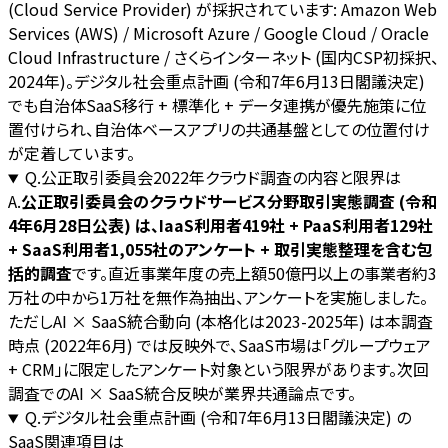
(Cloud Service Provider) が採択されています: Amazon Web
Services (AWS) / Microsoft Azure / Google Cloud / Oracle
Cloud Infrastructure / さくらインターネット (国内CSP初採択、
2024年)。デジタル社会重点計画 (令和7年6月13日閣議決定)
でも自治体SaaS移行 + 標準化 + データ連携が優先施策に位
置付けられ、自治体ベースアプリの共通基盤としての位置付け
が定着しています。
Q.
公正取引委員会2022年クラウド調査の内容と限界は
A.
公正取引委員会のクラウドサービス分野取引実態調査 (令和
4年6月28日公表) は、IaaS利用者419社 + PaaS利用者129社
+ SaaS利用者1,055社のアンケート + 取引実態整理を含む包
括的調査
です。直近事業年度の売上額50億円以上の事業者約3
万社の中から1万社を無作為抽出、アンケートを実施しました。
ただしAI × SaaS統合動向 (本格化は2023-2025年) は本調査
時点 (2022年6月) では反映外で、SaaS市場は「グループウェア
+ CRM」に限定したアンケート対象という限界があります。次回
調査でのAI × SaaS統合反映が業界共通論点です。
Q.
デジタル社会重点計画 (令和7年6月13日閣議決定) の
SaaS関連項目は