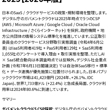
日本のSaaS / クラウドサービスの政策・規制環境を整理します。
デジタル庁のガバメントクラウドは2025年時点で5つのCSP
(AWS / Microsoft Azure / Google Cloud / Oracle Cloud
Infrastructure / さくらインターネット) を採択、政府機関 + 地
方公共団体の情報システム標準化を推進しています。公正取引
委員会のクラウドサービス分野取引実態調査 (令和4年6月公
表) はIaaS利用者419社 + PaaS利用者129社 + SaaS利用者
1,055社のアンケートで導入理由 + 取引実態を整理、ただしAI
× SaaS統合動向は本調査時点では反映外。デジタル社会重点
計画 (令和7年6月13日閣議決定) では自治体SaaS移行 + 標準
化 + データ連携が優先施策に位置付けられました。日本パブリ
ッククラウド市場は41,423億円 (2024年、+26.1%、IDC
Japan)、世界7,733億ドル (+22.4%) と急成長局面、クラウド利
用率は2024年80.6%に到達しています。
サマリー
ガバメントクラウド5 CSP採択
: デジタル庁のガバメントクラウド