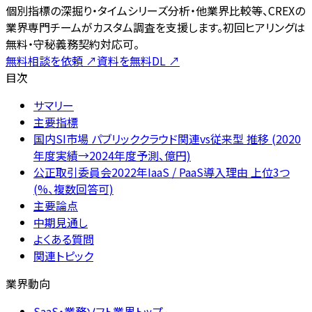
個別指標の深掘り・タイムシリーズ分析・他業界比較等、CREXの
業界専門チームがカスタム調査を支援します。初回ヒアリングは
無料・守秘義務契約対応可。
無料相談を依頼
↗
資料を無料DL
↗
目次
サマリー
主要指標
国内SI市場 パブリッククラウド関連vs従来型 推移 (2020
年度実績→2024年度予測、億円)
公正取引委員会2022年IaaS / PaaS導入理由 上位3つ
(%、複数回答可)
主要論点
中期見通し
よくある質問
関連トピック
業界動向
SaaS・業務ソフト業界トップ