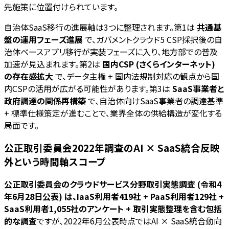
先施策に位置付けられています。
自治体SaaS移行の進展軸は3つに整理されます。第1は
共通基
盤の運用フェーズ進展
で、ガバメントクラウド5 CSP採択後の自
治体ベースアプリ移行が実装フェーズに入り、地方部での普及
加速が見込まれます。第2は
国内CSP (さくらインターネット)
の存在感拡大
で、データ主権 + 国内法規制対応の観点から国
内CSPの活用が広がる可能性があります。第3は
SaaS事業者と
政府調達の関係再構築
で、自治体向けSaaS事業者の調達基準
+ 標準仕様策定が進むことで、業界全体の供給構造が変化する
局面です。
公正取引委員会2022年調査のAI × SaaS統合反映
外という時間軸スコープ
公正取引委員会のクラウドサービス分野取引実態調査 (令和4
年6月28日公表) は、IaaS利用者419社 + PaaS利用者129社 +
SaaS利用者1,055社のアンケート + 取引実態整理を含む包括
的な調査
ですが、2022年6月公表時点ではAI × SaaS統合動向