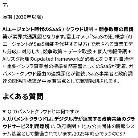
す。
長期 (2030年以降)
AIエージェント時代のSaaS / クラウド規制 + 競争政策の再構
築
が業界共通課題となります。富士キメラ「SaaSの死」概念 (AI
エージェントがSaaS機能を代替する見方) で示される事業モデ
ル分岐に対応した、競争政策 + データ取扱 + 個人情報保護 +
AIリスク管理のupdated frameworkが必要となります。自治体
+ 重要インフラ事業者の標準業務基盤としてのSaaSが定着、ガ
バメントクラウド経由の連携深化が継続、SaaS事業者と政府調
達の関係再構築が中長期論点として継続観測されます。
よくある質問
Q.
ガバメントクラウドとは何ですか
A.
ガバメントクラウドは、デジタル庁が運営する政府共通のクラ
ウドサービス利用環境
で、政府機関 + 地方公共団体の情報シス
テム基盤として整備されています。2025年時点で5つのCSP