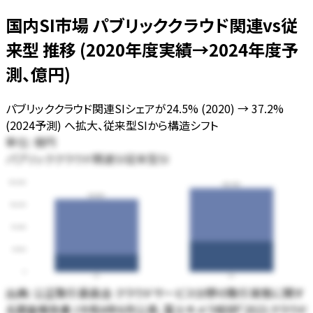
国内SI市場 パブリッククラウド関連vs従
来型 推移 (2020年度実績→2024年度予
測、億円)
パブリッククラウド関連SIシェアが24.5% (2020) → 37.2%
(2024予測) へ拡大、従来型SIから構造シフト
単位:
億円
パブリッククラウド関連SI
従来型SI
150,000
139,916
121,653
112,500
75,000
37,500
0
20
24
出典:
公正取引委員会 クラウドサービス分野の取引実態に関す
る調査報告書 (令和4年6月公表、富士キメラ総研「2021クラウド