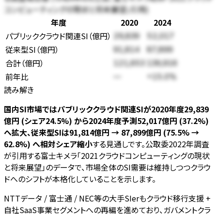
コンピューティングの現状と将来展望」引用)
年度
2020
2024
パブリッククラウド関連SI
（
億円
）
29,839
52,017
従来型SI
（
億円
）
91,814
87,899
合計（
億円
）
121,653
139,916
前年比
—
+15.0%
読み解き
国内SI市場ではパブリッククラウド関連SIが2020年度29,839
億円 (シェア24.5%) から2024年度予測52,017億円 (37.2%)
へ拡大、従来型SIは91,814億円 → 87,899億円 (75.5% →
62.8%) へ相対シェア縮小
する見通しです。公取委2022年調査
が引用する富士キメラ「2021クラウドコンピューティングの現状
と将来展望」のデータで、市場全体のSI需要は維持しつつクラウ
ドへのシフトが本格化していることを示します。
NTTデータ / 富士通 / NEC等の大手SIerもクラウド移行支援 +
自社SaaS事業セグメントへの再編を進めており、ガバメントクラ