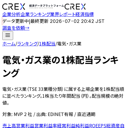
企業分析
企業ランキング
業界レポート
経済指標
データ更新中
|
最終更新
2026-07-02 20:42 JST
調査を依頼
→
ホーム
/
ランキング
/
1株配当
/
電気・ガス業
電気・ガス業
の
1株配当ランキ
ング
電気・ガス業
（TSE 33業種分類）に属する上場企業を
1株配当
順
に並べたランキング。
1株当たり年間配当（円）。配当規模の絶対
値。
対象: MVP
2
社 / 出典: EDINET有報 / 直近通期
売上高
営業利益
営業利益率
経常利益
純利益
ROE
EPS
総資産
自