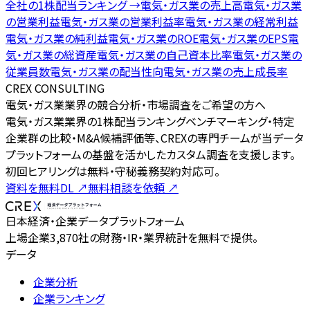
全社の
1株配当ランキング
→
電気・ガス業
の
売上高
電気・ガス業
の
営業利益
電気・ガス業
の
営業利益率
電気・ガス業
の
経常利益
電気・ガス業
の
純利益
電気・ガス業
の
ROE
電気・ガス業
の
EPS
電
気・ガス業
の
総資産
電気・ガス業
の
自己資本比率
電気・ガス業
の
従業員数
電気・ガス業
の
配当性向
電気・ガス業
の
売上成長率
CREX CONSULTING
電気・ガス業業界の競合分析・市場調査をご希望の方へ
電気・ガス業業界の1株配当ランキングベンチマーキング・特定
企業群の比較・M&A候補評価等、CREXの専門チームが当データ
プラットフォームの基盤を活かしたカスタム調査を支援します。
初回ヒアリングは無料・守秘義務契約対応可。
資料を無料DL
↗
無料相談を依頼
↗
日本経済・企業データプラットフォーム
上場企業3,870社の財務・IR・業界統計を無料で提供。
データ
企業分析
企業ランキング