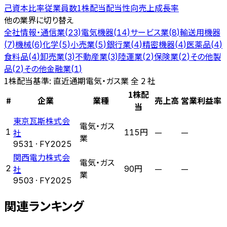
己資本比率
従業員数
1株配当
配当性向
売上成長率
他の業界に切り替え
全社
情報・通信業
電気機器
サービス業
輸送用機器
(
23
)
(
14
)
(
8
)
機械
化学
小売業
銀行業
精密機器
医薬品
(
7
)
(
6
)
(
5
)
(
5
)
(
4
)
(
4
)
(
4
)
食料品
卸売業
不動産業
陸運業
保険業
その他製
(
4
)
(
3
)
(
3
)
(
2
)
(
2
)
品
その他金融業
(
2
)
(
1
)
1株配当
基準: 直近通期
電気・ガス業 全 2 社
1株配
#
企業
業種
売上高
営業利益率
当
東京瓦斯株式会
電気・ガス
—
—
1
社
115円
業
9531
· FY
2025
関西電力株式会
電気・ガス
—
—
2
社
90円
業
9503
· FY
2025
関連ランキング