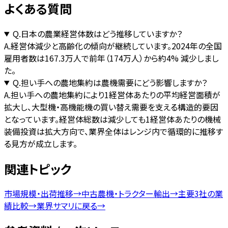
よくある質問
Q.
日本の農業経営体数はどう推移していますか？
A.
経営体減少と高齢化の傾向が継続しています。2024年の全国
雇用者数は167.3万人で前年（174万人）から約4% 減少しまし
た。
Q.
担い手への農地集約は農機需要にどう影響しますか？
A.
担い手への農地集約により1経営体あたりの平均経営面積が
拡大し、大型機・高機能機の買い替え需要を支える構造的要因
となっています。経営体総数は減少しても1経営体あたりの機械
装備投資は拡大方向で、業界全体はレンジ内で循環的に推移す
る見方が成立します。
関連トピック
市場規模・出荷推移
→
中古農機・トラクター輸出
→
主要3社の業
績比較
→
業界サマリに戻る
→