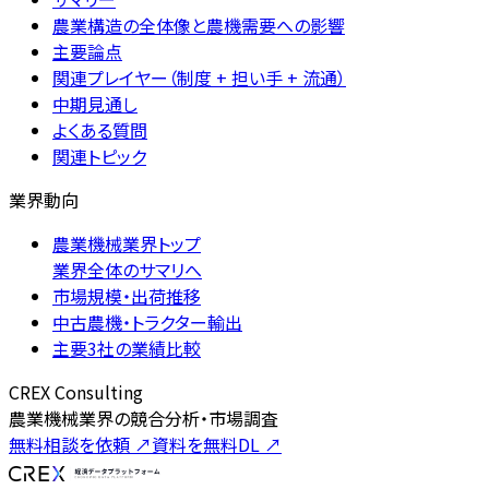
農業構造の全体像と農機需要への影響
主要論点
関連プレイヤー（制度 + 担い手 + 流通）
中期見通し
よくある質問
関連トピック
業界動向
農業機械業界トップ
業界全体のサマリへ
市場規模・出荷推移
中古農機・トラクター輸出
主要3社の業績比較
CREX Consulting
農業機械業界の競合分析・市場調査
無料相談を依頼
↗
資料を無料DL
↗