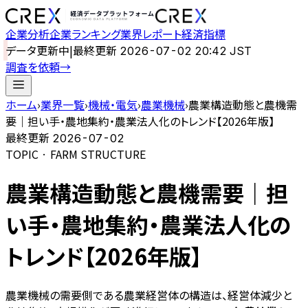
企業分析
企業ランキング
業界レポート
経済指標
データ更新中
|
最終更新
2026-07-02 20:42 JST
調査を依頼
→
ホーム
›
業界一覧
›
機械・電気
›
農業機械
›
農業構造動態と農機需
要｜担い手・農地集約・農業法人化のトレンド【2026年版】
最終更新
2026-07-02
TOPIC · FARM STRUCTURE
農業構造動態と農機需要｜担
い手・農地集約・農業法人化の
トレンド【2026年版】
農業機械の需要側である農業経営体の構造は、経営体減少と