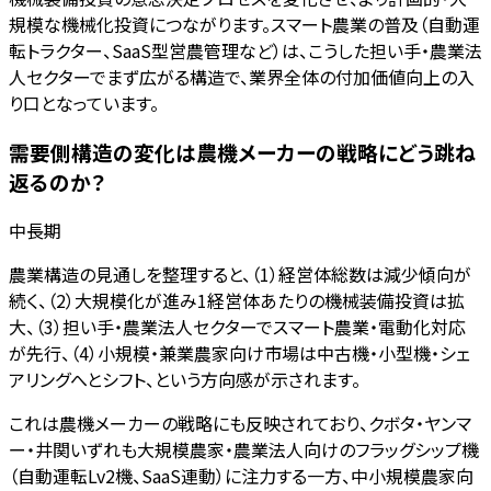
規模な機械化投資につながります。スマート農業の普及（自動運
転トラクター、SaaS型営農管理など）は、こうした担い手・農業法
人セクターでまず広がる構造で、業界全体の付加価値向上の入
り口となっています。
需要側構造の変化は農機メーカーの戦略にどう跳ね
返るのか？
中長期
農業構造の見通しを整理すると、（1）経営体総数は減少傾向が
続く、（2）大規模化が進み1経営体あたりの機械装備投資は拡
大、（3）担い手・農業法人セクターでスマート農業・電動化対応
が先行、（4）小規模・兼業農家向け市場は中古機・小型機・シェ
アリングへとシフト、という方向感が示されます。
これは農機メーカーの戦略にも反映されており、クボタ・ヤンマ
ー・井関いずれも大規模農家・農業法人向けのフラッグシップ機
（自動運転Lv2機、SaaS連動）に注力する一方、中小規模農家向