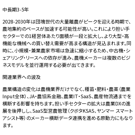
中長期3-5年
2028-2030年は団塊世代の大量離農がピークを迎える時期で、
農地集約のペースが加速する可能性が高い。これにより担い手
セクターでの1経営体あたり面積が一段と拡大し、より大型・高
機能な機械への買い替え需要が高まる構造が見込まれます。同
時に、小規模・兼業農家市場は急速に縮小するため、中古機・シ
ェアリング・リースへの依存が進み、農機メーカーは複数のビジ
ネスモデルを並行運用する必要が出てきます。
関連業界への波及
農業構造の変化は農機業界だけでなく、種苗・肥料・農薬（農業
Input全体）、JA・農協系金融、農業IT・SaaS、農産物流通までを
横断する影響を持ちます。担い手セクターの拡大は農業DXの進
展を後押しし、SaaS型営農管理（クボタKSAS、ヤンマー スマート
アシスト等）のメーカー横断データ連携を進める原動力にもなり
ます。