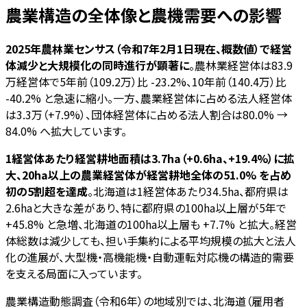
農業構造の全体像と農機需要への影響
2025年農林業センサス（令和7年2月1日現在、概数値）で経営
体減少と大規模化の同時進行が顕著に
。農林業経営体は83.9
万経営体で5年前（109.2万）比 -23.2%、10年前（140.4万）比
-40.2% と急速に縮小。一方、農業経営体に占める法人経営体
は3.3万（+7.9%）、団体経営体に占める法人割合は80.0% →
84.0% へ拡大しています。
1経営体あたり経営耕地面積は3.7ha（+0.6ha、+19.4%）に拡
大、20ha以上の農業経営体が経営耕地全体の51.0% を占め
初の5割超を達成
。北海道は1経営体あたり34.5ha、都府県は
2.6haと大きな差があり、特に都府県の100ha以上層が5年で
+45.8% と急増、北海道の100ha以上層も +7.7% と拡大。経営
体総数は減少しても、担い手集約による平均規模の拡大と法人
化の進展が、大型機・高機能機・自動運転対応機の構造的需要
を支える局面に入っています。
農業構造動態調査（令和6年）の地域別では、北海道（雇用者