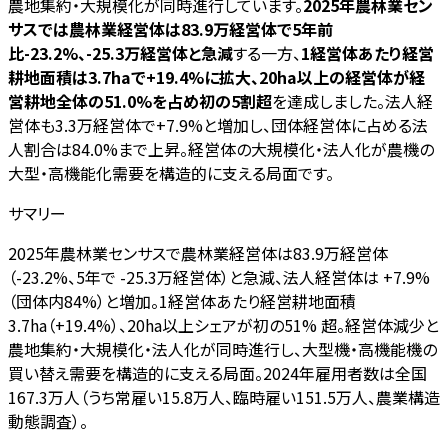
農地集約・大規模化が同時進行しています。
2025年農林業セン
サスでは農林業経営体は83.9万経営体で5年前
比-23.2%、-25.3万経営体と急減
する一方、
1経営体あたり経営
耕地面積は3.7haで+19.4%に拡大、20ha以上の経営体が経
営耕地全体の51.0%を占め初の5割超
を達成しました。法人経
営体も3.3万経営体で+7.9%と増加し、団体経営体に占める法
人割合は84.0%まで上昇。経営体の大規模化・法人化が農機の
大型・高機能化需要を構造的に支える局面です。
サマリー
2025年農林業センサスで農林業経営体は83.9万経営体
（-23.2%、5年で -25.3万経営体）と急減、法人経営体は +7.9%
（団体内84%）と増加。1経営体あたり経営耕地面積
3.7ha（+19.4%）、20ha以上シェアが初の51% 超。経営体減少と
農地集約・大規模化・法人化が同時進行し、大型機・高機能機の
買い替え需要を構造的に支える局面。2024年雇用者数は全国
167.3万人（うち常雇い15.8万人、臨時雇い151.5万人、農業構造
動態調査）。