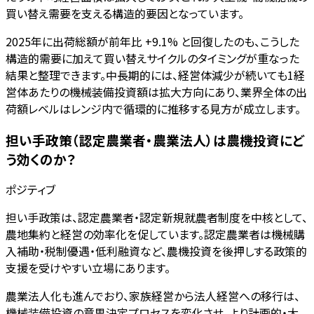
買い替え需要を支える構造的要因となっています。
2025年に出荷総額が前年比 +9.1% と回復したのも、こうした
構造的需要に加えて買い替えサイクルのタイミングが重なった
結果と整理できます。中長期的には、経営体減少が続いても1経
営体あたりの機械装備投資額は拡大方向にあり、業界全体の出
荷額レベルはレンジ内で循環的に推移する見方が成立します。
担い手政策（認定農業者・農業法人）は農機投資にど
う効くのか？
ポジティブ
担い手政策は、認定農業者・認定新規就農者制度を中核として、
農地集約と経営の効率化を促しています。認定農業者は機械購
入補助・税制優遇・低利融資など、農機投資を後押しする政策的
支援を受けやすい立場にあります。
農業法人化も進んでおり、家族経営から法人経営への移行は、
機械装備投資の意思決定プロセスを変化させ、より計画的・大