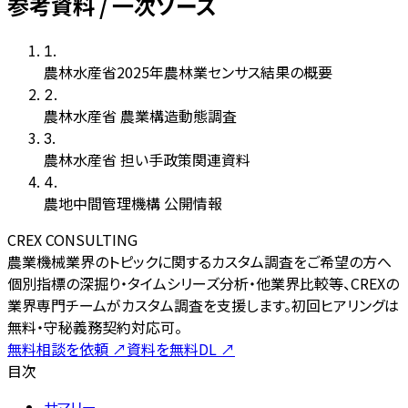
参考資料 / 一次ソース
1
.
農林水産省2025年農林業センサス結果の概要
2
.
農林水産省 農業構造動態調査
3
.
農林水産省 担い手政策関連資料
4
.
農地中間管理機構 公開情報
CREX CONSULTING
農業機械業界のトピックに関するカスタム調査をご希望の方へ
個別指標の深掘り・タイムシリーズ分析・他業界比較等、CREXの
業界専門チームがカスタム調査を支援します。初回ヒアリングは
無料・守秘義務契約対応可。
無料相談を依頼
↗
資料を無料DL
↗
目次
サマリー