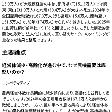
15.9万人）が大規模経営の中核、都府県（同151.3万人）では関
東・東山（31.0万人）と九州（30.4万人）が大きい構造。2024年の
全国雇用者総数は167.3万人（うち常雇い15.8万人、臨時雇い
151.5万人）で、前年（174万人）から約4% 減少しました。2025年
に出荷総額が前年比 +9.1% と回復したのも、こうした構造的需
要（大規模化・法人化）に加えて買い替えサイクルのタイミングが
重なった結果と整理できます。
主要論点
経営体減少・高齢化が進む中で、なぜ農機需要は底
堅いのか？
コンペティティブ
農業経営体数は長期的に減少傾向にあり、高齢化も並行して進
行しています。2024年の全国雇用者数は167.3万人と前年から
微減しましたが、一方で、担い手への農地集約により1経営体あ
たりの平均経営面積は拡大しており、これが大型機・高機能機の