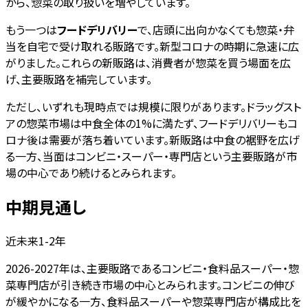
から、惣菜の取り扱いを増やしています。
もう一つは
フードデリバリー
で、店頭に出向かなくても惣菜・弁
当を自宅で受け取れる販路です。新型コロナの時期に急速に広
がりました。これらの新販路は、消費者が惣菜を買う場面を広
げ、主要販路を補完しています。
ただし、いずれも現時点では規模に限りがあります。ドラッグスト
アの惣菜市場は中食全体の1%に満たず、フードデリバリーもコ
ロナ後は需要が落ち着いています。新販路は中食の裾野を広げ
る一方、当面はコンビニ・スーパー・専門店という主要販路が市
場の中心であり続けるとみられます。
中期見通し
近未来1-2年
2026-2027年は、主要販路であるコンビニ・食料品スーパー・惣
菜専門店が引き続き市場の中心とみられます。コンビニの伸び
が緩やかになる一方、食料品スーパーや惣菜専門店が構成比を