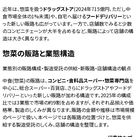
近年は、惣菜を扱う
ドラッグストア
(2024年715億円、ただし中
食市場全体の1%未満)や、自宅へ届ける
フードデリバリー
とい
った新しい販路も広がっています。一方で、店舗数でみると少数
のコンビニチェーンが大半を占めるなど、販路によって店舗の構
造は大きく異なります。
惣菜の販路と業態構造
業態別の販路構成・製造受託の供給・新販路・店舗構造の観点
中食(惣菜)の販路は、
コンビニ・食料品スーパー・惣菜専門店
を
中心に、総合スーパー・百貨店、さらにドラッグストアやフードデ
リバリーといった新しい販路が加わる構造です。2025年の構成
比では3業態で市場の約9割を占めますが、それぞれ品揃えや価
格帯、製造のしくみが異なります。販路の金額や推移は市場規模
のページで扱い、本ページでは各販路の位置づけと、惣菜を供
給する製造受託のしくみ、店舗の構造を整理します。