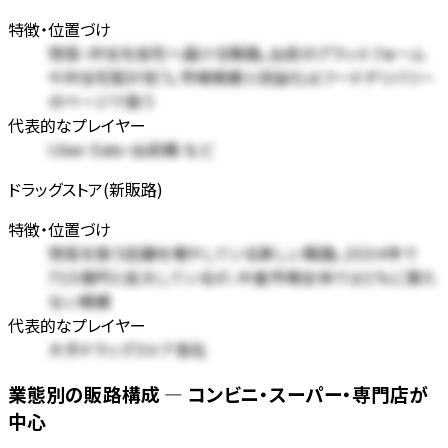
特徴・位置づけ
惣菜・弁当を自宅へ届ける販路。出前のプラットフォーム
や弁当宅配が担う。市場規模と収益化はフードデリバリー
のページで扱う
代表的なプレイヤー
Uber Eats・出前館 など
ドラッグストア(新販路)
特徴・位置づけ
惣菜を扱う店舗を増やしている新しい販路。2024年で
715億円と拡大しているが、中食市場全体では1%に満た
ない規模
代表的なプレイヤー
大手ドラッグストア各社
業態別の販路構成 — コンビニ・スーパー・専門店が
中心