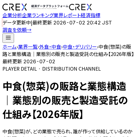
企業分析
企業ランキング
業界レポート
経済指標
データ更新中
|
最終更新
2026-07-02 20:42 JST
調査を依頼
→
ホーム
›
業界一覧
›
外食・中食
›
中食・デリバリー
›
中食(惣菜)の販
路と業態構造｜業態別の販売と製造受託の仕組み【2026年版】
最終更新
2026-07-02
PLAYER DETAIL · DISTRIBUTION CHANNEL
中食(惣菜)の販路と業態構造
｜業態別の販売と製造受託の
仕組み【2026年版】
中食(惣菜)が、どの業態で売られ、誰が作って供給しているのか