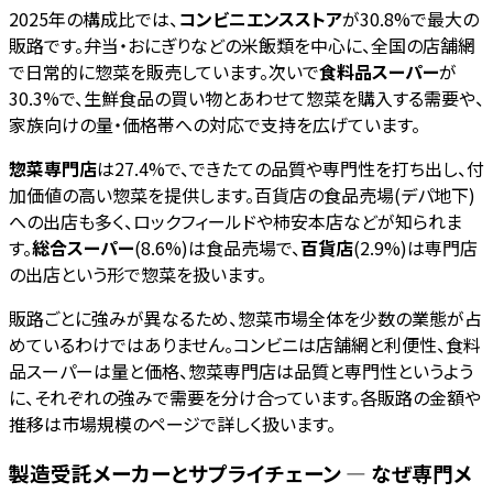
2025年の構成比では、
コンビニエンスストア
が30.8%で最大の
販路です。弁当・おにぎりなどの米飯類を中心に、全国の店舗網
で日常的に惣菜を販売しています。次いで
食料品スーパー
が
30.3%で、生鮮食品の買い物とあわせて惣菜を購入する需要や、
家族向けの量・価格帯への対応で支持を広げています。
惣菜専門店
は27.4%で、できたての品質や専門性を打ち出し、付
加価値の高い惣菜を提供します。百貨店の食品売場(デパ地下)
への出店も多く、ロックフィールドや柿安本店などが知られま
す。
総合スーパー
(8.6%)は食品売場で、
百貨店
(2.9%)は専門店
の出店という形で惣菜を扱います。
販路ごとに強みが異なるため、惣菜市場全体を少数の業態が占
めているわけではありません。コンビニは店舗網と利便性、食料
品スーパーは量と価格、惣菜専門店は品質と専門性というよう
に、それぞれの強みで需要を分け合っています。各販路の金額や
推移は市場規模のページで詳しく扱います。
製造受託メーカーとサプライチェーン — なぜ専門メ