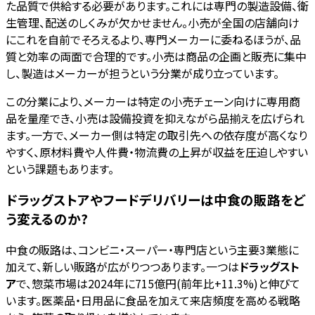
た品質で供給する必要があります。これには専門の製造設備、衛
生管理、配送のしくみが欠かせません。小売が全国の店舗向け
にこれを自前でそろえるより、専門メーカーに委ねるほうが、品
質と効率の両面で合理的です。小売は商品の企画と販売に集中
し、製造はメーカーが担うという分業が成り立っています。
この分業により、メーカーは特定の小売チェーン向けに専用商
品を量産でき、小売は設備投資を抑えながら品揃えを広げられ
ます。一方で、メーカー側は特定の取引先への依存度が高くなり
やすく、原材料費や人件費・物流費の上昇が収益を圧迫しやすい
という課題もあります。
ドラッグストアやフードデリバリーは中食の販路をど
う変えるのか?
中食の販路は、コンビニ・スーパー・専門店という主要3業態に
加えて、新しい販路が広がりつつあります。一つは
ドラッグスト
ア
で、惣菜市場は2024年に715億円(前年比+11.3%)と伸びて
います。医薬品・日用品に食品を加えて来店頻度を高める戦略