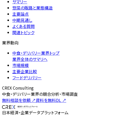
サマリー
惣菜の販路と業態構造
主要論点
中期見通し
よくある質問
関連トピック
業界動向
中食・デリバリー業界トップ
業界全体のサマリへ
市場規模
主要企業比較
フードデリバリー
CREX Consulting
中食・デリバリー業界の競合分析・市場調査
無料相談を依頼
↗
資料を無料DL
↗
日本経済・企業データプラットフォーム