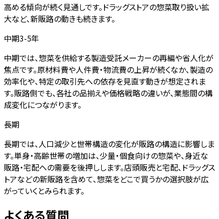
高める傾向が続く見通しです。ドラッグストアの惣菜取り扱い拡
大など、新販路の動きも続きます。
中期3-5年
中期では、惣菜を供給する製造受託メーカーの再編や省人化が
焦点です。原材料費や人件費・物流費の上昇が続くなか、製造の
効率化や、特定の取引先への依存を見直す動きが想定されま
す。販路側でも、各社の品揃えや価格戦略の違いが、業態間の構
成変化につながります。
長期
長期では、人口減少と世帯構造の変化が販路の構造に影響しま
す。単身・高齢世帯の増加は、少量・個食向けの惣菜や、身近な
販路・宅配への需要を後押しします。店頭販売と宅配、ドラッグス
トアなどの新販路を含めて、惣菜をどこで買うかの選択肢が広
がっていくとみられます。
よくある質問