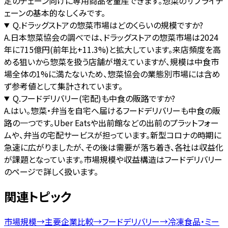
定のチェーン向けに専用商品を量産できます。惣菜のサプライチ
ェーンの基本的なしくみです。
Q.
ドラッグストアの惣菜市場はどのくらいの規模ですか?
A.
日本惣菜協会の調べでは、ドラッグストアの惣菜市場は2024
年に715億円(前年比+11.3%)と拡大しています。来店頻度を高
める狙いから惣菜を扱う店舗が増えていますが、規模は中食市
場全体の1%に満たないため、惣菜協会の業態別市場には含め
ず参考値として集計されています。
Q.
フードデリバリー(宅配)も中食の販路ですか?
A.
はい。惣菜・弁当を自宅へ届けるフードデリバリーも中食の販
路の一つです。Uber Eatsや出前館などの出前のプラットフォー
ムや、弁当の宅配サービスが担っています。新型コロナの時期に
急速に広がりましたが、その後は需要が落ち着き、各社は収益化
が課題となっています。市場規模や収益構造はフードデリバリー
のページで詳しく扱います。
関連トピック
市場規模
→
主要企業比較
→
フードデリバリー
→
冷凍食品・ミー