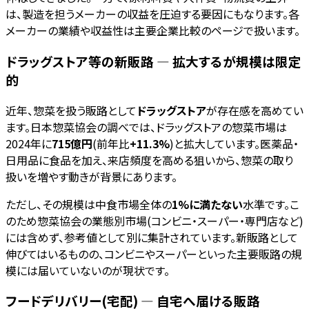
は、製造を担うメーカーの収益を圧迫する要因にもなります。各
メーカーの業績や収益性は主要企業比較のページで扱います。
ドラッグストア等の新販路 — 拡大するが規模は限定
的
近年、惣菜を扱う販路として
ドラッグストア
が存在感を高めてい
ます。日本惣菜協会の調べでは、ドラッグストアの惣菜市場は
2024年に
715億円
(前年比
+11.3%
)と拡大しています。医薬品・
日用品に食品を加え、来店頻度を高める狙いから、惣菜の取り
扱いを増やす動きが背景にあります。
ただし、その規模は中食市場全体の
1%に満たない
水準です。こ
のため惣菜協会の業態別市場(コンビニ・スーパー・専門店など)
には含めず、参考値として別に集計されています。新販路として
伸びてはいるものの、コンビニやスーパーといった主要販路の規
模には届いていないのが現状です。
フードデリバリー(宅配) — 自宅へ届ける販路