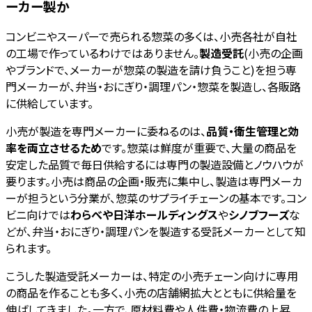
ーカー製か
コンビニやスーパーで売られる惣菜の多くは、小売各社が自社
の工場で作っているわけではありません。
製造受託
(小売の企画
やブランドで、メーカーが惣菜の製造を請け負うこと)を担う専
門メーカーが、弁当・おにぎり・調理パン・惣菜を製造し、各販路
に供給しています。
小売が製造を専門メーカーに委ねるのは、
品質・衛生管理と効
率を両立させるため
です。惣菜は鮮度が重要で、大量の商品を
安定した品質で毎日供給するには専門の製造設備とノウハウが
要ります。小売は商品の企画・販売に集中し、製造は専門メーカ
ーが担うという分業が、惣菜のサプライチェーンの基本です。コン
ビニ向けでは
わらべや日洋ホールディングス
や
シノブフーズ
な
どが、弁当・おにぎり・調理パンを製造する受託メーカーとして知
られます。
こうした製造受託メーカーは、特定の小売チェーン向けに専用
の商品を作ることも多く、小売の店舗網拡大とともに供給量を
伸ばしてきました。一方で、原材料費や人件費・物流費の上昇