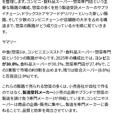
を整理します。コンビニ・食料品スーパー・惣菜専門店という主
要な販路の構成、惣菜の多くを担う製造受託メーカーのサプラ
イチェーン、ドラッグストアやフードデリバリーといった新しい販
路、そして少数のコンビニチェーンが店舗数の大半を占める構
造まで、惣菜の販路がどう成り立っているかを順に見ていきま
す。
サマリー
中食(惣菜)は、コンビニエンスストア・食料品スーパー・惣菜専門
店という3つの販路が中心です。2025年の構成比では、
コンビニ
が30.8%
、食料品スーパーが30.3%、惣菜専門店が27.4%で、こ
の3業態で市場の約9割を占めます。残りは総合スーパー(8.6%)
と百貨店(2.9%)です。
これらの販路で売られる惣菜の多くは、小売各社が自社で作る
のではなく、
製造受託メーカー
(小売の企画やブランドで惣菜の
製造を請け負う専門メーカー)が供給しています。コンビニやス
ーパーは商品の企画・販売に集中し、製造を専門メーカーに委
ねることで、品質と効率を両立させています。