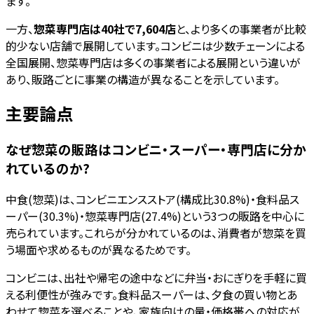
ます。
一方、
惣菜専門店は40社で7,604店
と、より多くの事業者が比較
的少ない店舗で展開しています。コンビニは少数チェーンによる
全国展開、惣菜専門店は多くの事業者による展開という違いが
あり、販路ごとに事業の構造が異なることを示しています。
主要論点
なぜ惣菜の販路はコンビニ・スーパー・専門店に分か
れているのか?
中食(惣菜)は、コンビニエンスストア(構成比30.8%)・食料品ス
ーパー(30.3%)・惣菜専門店(27.4%)という3つの販路を中心に
売られています。これらが分かれているのは、消費者が惣菜を買
う場面や求めるものが異なるためです。
コンビニは、出社や帰宅の途中などに弁当・おにぎりを手軽に買
える利便性が強みです。食料品スーパーは、夕食の買い物とあ
わせて惣菜を選べることや、家族向けの量・価格帯への対応が