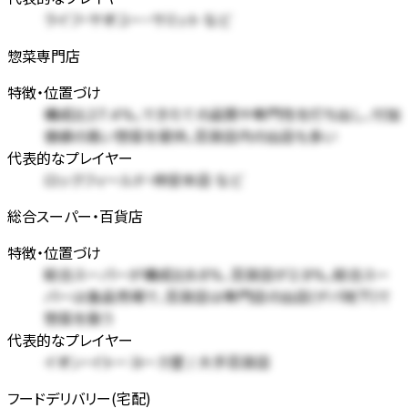
ライフ・ヤオコー・サミット など
惣菜専門店
特徴・位置づけ
構成比27.4%。できたての品質や専門性を打ち出し、付加
価値の高い惣菜を提供。百貨店内の出店も多い
代表的なプレイヤー
ロックフィールド・柿安本店 など
総合スーパー・百貨店
特徴・位置づけ
総合スーパーが構成比8.6%、百貨店が2.9%。総合スー
パーは食品売場で、百貨店は専門店の出店(デパ地下)で
惣菜を扱う
代表的なプレイヤー
イオン・イトーヨーカ堂 / 大手百貨店
フードデリバリー(宅配)