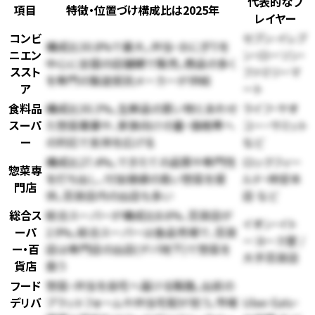
代表的なプ
項目
特徴・位置づけ
構成比は2025年
レイヤー
コンビ
セブン-イレブ
構成比30.8%で最大。弁当・おにぎりを
ニエン
ン・ローソン・
中心に全国の店舗網で販売。商品の多く
ススト
ファミリーマ
を専門の製造受託メーカーが供給
ア
ート
食料品
構成比30.3%。生鮮品の買い物とあわせ
ライフ・ヤオ
スーパ
た惣菜需要や、家族向けの量・価格帯へ
コー・サミット
ー
の対応で支持を広げる
など
構成比27.4%。できたての品質や専門性
ロックフィー
惣菜専
を打ち出し、付加価値の高い惣菜を提
ルド・柿安本
門店
供。百貨店内の出店も多い
店 など
総合ス
総合スーパーが構成比8.6%、百貨店が
イオン・イト
ーパ
2.9%。総合スーパーは食品売場で、百貨
ーヨーカ堂 /
ー・百
店は専門店の出店(デパ地下)で惣菜を
大手百貨店
貨店
扱う
フード
惣菜・弁当を自宅へ届ける販路。出前の
デリバ
プラットフォームや弁当宅配が担う。市場
Uber Eats・