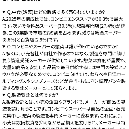
Q.
中食(惣菜)はどの販路で多く売られていますか?
A.
2025年の構成比では、コンビニエンスストアが30.8%で最大
です。次いで食料品スーパー(30.3%)、惣菜専門店(27.4%)が続
き、この3業態で市場の約9割を占めます。残りは総合スーパー
(8.6%)と百貨店(2.9%)です。
Q.
コンビニやスーパーの惣菜は誰が作っているのですか?
A.
多くは、小売各社が自社で作るのではなく、製造を専門に請け
負う製造受託メーカーが供給しています。惣菜は鮮度が重要で、
大量の商品を安定した品質で毎日供給するには専門の設備とノ
ウハウが必要なためです。コンビニ向けでは、わらべや日洋ホー
ルディングスやシノブフーズなどが弁当・おにぎり・調理パンを製
造する受託メーカーとして知られます。
Q.
製造受託とは何ですか?
A.
製造受託とは、小売の企画やブランドで、メーカーが商品の製
造を請け負うことです。コンビニやスーパーは商品の企画・販売
に集中し、惣菜の製造を専門メーカーに委ねます。これにより、
小売は設備投資を抑えながら品揃えを広げられ、メーカーは特