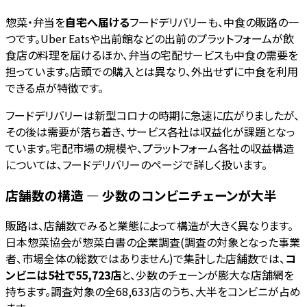
惣菜・弁当を
自宅へ届ける
フードデリバリーも、中食の販路の一
つです。Uber Eatsや出前館などの出前のプラットフォームが飲
食店の料理を届けるほか、弁当の宅配サービスも中食の需要を
担っています。店頭での購入とは異なり、外出せずに中食を利用
できる点が特徴です。
フードデリバリーは新型コロナの時期に急速に広がりましたが、
その後は需要が落ち着き、サービス各社は収益化が課題となっ
ています。宅配市場の規模や、プラットフォーム各社の収益構造
については、フードデリバリーのページで詳しく扱います。
店舗数の構造 — 少数のコンビニチェーンが大半
販路は、店舗数でみると業態によって構造が大きく異なります。
日本惣菜協会が惣菜白書の企業調査(調査の対象となった事業
者、市場全体の総数ではありません)で集計した店舗数では、
コ
ンビニは5社で55,723店
と、少数のチェーンが膨大な店舗網を
持ちます。調査対象の全68,633店のうち、大半をコンビニが占め