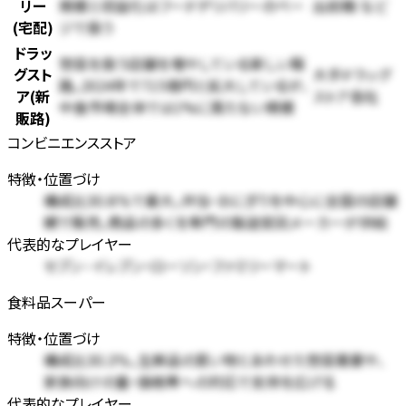
リー
規模と収益化はフードデリバリーのペー
出前館 など
(宅配)
ジで扱う
ドラッ
惣菜を扱う店舗を増やしている新しい販
グスト
大手ドラッグ
路。2024年で715億円と拡大しているが、
ア(新
ストア各社
中食市場全体では1%に満たない規模
販路)
コンビニエンスストア
特徴・位置づけ
構成比30.8%で最大。弁当・おにぎりを中心に全国の店舗
網で販売。商品の多くを専門の製造受託メーカーが供給
代表的なプレイヤー
セブン-イレブン・ローソン・ファミリーマート
食料品スーパー
特徴・位置づけ
構成比30.3%。生鮮品の買い物とあわせた惣菜需要や、
家族向けの量・価格帯への対応で支持を広げる
代表的なプレイヤー