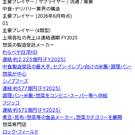
主要プレイヤー / サプライヤー / 流通 / 需要
中食・デリバリー業界の構造
主要プレイヤー (2026年6月時点)
01
主要プレイヤー（4類型）
上場各社の売上は連結通期 FY2025
惣菜の製造受託メーカー
わらべや日洋HD
連結 約2,225億円（FY2025）
中食製造受託の最大手、セブン-イレブン向けの米飯・調理パン・
惣菜が中心
シノブフーズ
連結 約577億円（FY2025）
調理パン・米飯・惣菜をコンビニ・スーパー等へ供給
フジッコ
連結 約571億円（FY2025）
煮豆・昆布・惣菜等の食品メーカー、惣菜カテゴリーを展開
惣菜専門店
ロック・フィールド