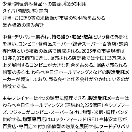
少量・調理済み食品への需要、宅配の利用
タイパ（時間効率）志向
弁当・おにぎり等の米飯類が市場の約44%を占める
業界構造の読み解き
中食・デリバリー業界は、
持ち帰り・宅配・惣菜
という食の外部化
を担い、コンビニ・食料品スーパー・総合スーパー・百貨店・惣菜
専門店という複数の販路で構成される。2025年の市場規模は
11兆7,075億円に達し、販売される店舗数では全国に5万店以
上を展開する
コンビニ
が大きな割合を占める。販路で売られる
惣菜の多くは、わらべや日洋ホールディングスなどの
製造受託メ
ーカー
が製造しており、売る会社と作る会社が分かれているのが
特徴である。
主要プレイヤーは4つの類型に整理できる。
製造受託メーカー
は
わらべや日洋ホールディングス（連結約2,225億円）やシノブフー
ズ、フジッコがコンビニ・スーパー向けに惣菜・米飯・調理パンを
供給する。
惣菜専門店
はロック・フィールド（RF1）や柿安本店が
百貨店・専門店で付加価値型の惣菜を展開する。
フードデリバリ