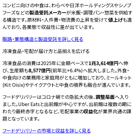
コンビニ向けの中食は、わらべや日洋ホールディングスやシノブ
フーズなどの
製造受託メーカー
が米飯・調理パン・惣菜を供給す
る構造です。原材料・人件費・物流費の上昇を受けて
値上げ
も進
んでおり、各業態で収益性に差が出ています。
販路・業態構造と製造受託を詳しく見る
冷凍食品・宅配が届け方と品揃えを広げる
冷凍食品の消費は2025年に金額ベースで
1兆3,614億円
へ伸
び、生産額も
8,577億円
(前年比+6.4%)へ拡大しました。外食・
中食向けの業務用と家庭用がともに増加しており、ミールキット
(Kit Oisix)やテイクアウトと中食の境界も融合が進んでいます。
フードデリバリーはコロナ禍での急拡大の後、
調整局面
へ入り
ました。Uber Eatsと出前館が中心ですが、出前館は複数の期に
わたり最終赤字となるなど、宅配事業の
収益化
が業界共通の課
題となっています。
フードデリバリーの市場と収益を詳しく見る