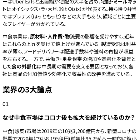
ー
はUber Eatsと出前館が宅配の大半を占め、
宅配・ミールキッ
ト
はオイシックス・ラ・大地（Kit Oisix）が代表する。持ち帰り弁当
ではプレナス（ほっともっと）などの大手もあり、領域ごとに主要
なプレイヤーが分かれている。
中食事業は、
原材料・人件費・物流費
の影響を受けやすく、近年
はこれらの上昇を受けて値上げが進んでいる。製造受託は利益
率が薄く、フードデリバリーは配送手数料や送料の負担が収益
を左右する。一方で、共働き・単身世帯の増加や高齢化を背景と
した
食の外部化
は中長期の需要を支える要因となっており、各
社は商品の付加価値や効率化で収益性の改善を進めている。
業界の3大論点
01
なぜ中食市場はコロナ後も拡大を続けているのか？
中食(惣菜)市場は2019年の10兆3,200億円から、新型コロナの
影響で2020年に9兆8,195億円(前年比95.2%)へ一時的に縮小