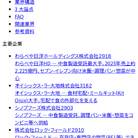
業界構造
3 大論点
FAQ
関連業界
参考資料
主要企業
わらべや日洋ホールディングス株式会社
2918
わらべや日洋HD — 中食製造受託最大手、2025年売上約
2,225億円、セブン-イレブン向け米飯・調理パン・惣菜が中
心
オイシックス・ラ・大地株式会社
3182
オイシックス・ラ・大地 — 食材宅配・ミールキット(Kit
Oisix)大手、宅配で食の外部化を支える
シノブフーズ株式会社
2903
シノブフーズ — 中食製造受託、調理パン・米飯・惣菜をコ
ンビニ等へ供給
株式会社ロック・フィールド
2910
ロック・フィールド — 百貨店・専門店の惣菜(RF1等)、でき