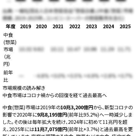
0.00
19
20
21
22
23
24
25
出典:
一般社団法人日本惣菜協会「惣菜白書」(中食〔惣菜〕市場
規模、2019-2025年。コンビニ・スーパーの惣菜販売を含む)
年度
2019
2020
2021
2022
2023
2024
2025
中食
(惣菜)
市場
10.32
9.82
10.11
10.47
10.98
11.29
11.71
（
兆
円
）
前年
—
-4.8%
+3.0%
+3.5%
+4.9%
+2.8%
+3.7%
比
市場規模の読み解き
中食市場はコロナ禍からの回復を経て過去最高へ
中食(惣菜)市場は2019年の
10兆3,200億円
から、新型コロナの
影響で2020年に
9兆8,195億円
(前年比95.2%)へ一時減少しま
した。その後は毎年拡大を続け、2024年に初めて11兆円を超
え、2025年には
11兆7,075億円
(前年比+3.7%)と過去最高を更