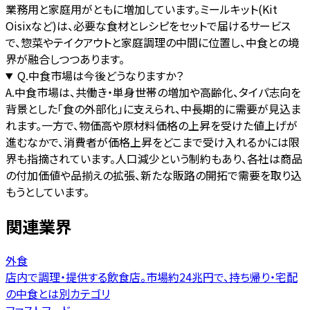
業務用と家庭用がともに増加しています。ミールキット(Kit
Oisixなど)は、必要な食材とレシピをセットで届けるサービス
で、惣菜やテイクアウトと家庭調理の中間に位置し、中食との境
界が融合しつつあります。
Q.
中食市場は今後どうなりますか？
A.
中食市場は、共働き・単身世帯の増加や高齢化、タイパ志向を
背景とした「食の外部化」に支えられ、中長期的に需要が見込ま
れます。一方で、物価高や原材料価格の上昇を受けた値上げが
進むなかで、消費者が価格上昇をどこまで受け入れるかには限
界も指摘されています。人口減少という制約もあり、各社は商品
の付加価値や品揃えの拡張、新たな販路の開拓で需要を取り込
もうとしています。
関連業界
外食
店内で調理・提供する飲食店。市場約24兆円で、持ち帰り・宅配
の中食とは別カテゴリ
ファストフード