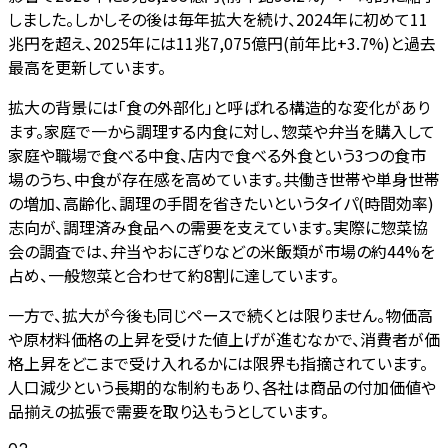
しました。しかしその後は毎年拡大を続け、2024年に初めて11
兆円を超え、2025年には11兆7,075億円(前年比+3.7%)と過去
最高を更新しています。
拡大の背景には「食の外部化」と呼ばれる構造的な変化があり
ます。家庭で一から調理する内食に対し、惣菜や弁当を購入して
家庭や職場で食べる中食、店内で食べる外食という3つの食市
場のうち、中食が存在感を高めています。共働き世帯や単身世帯
の増加、高齢化、調理の手間を省きたいというタイパ(時間効率)
志向が、調理済み食品への需要を支えています。実際に惣菜協
会の調査では、弁当やおにぎりなどの米飯類が市場の約44%を
占め、一般惣菜と合わせて約8割に達しています。
一方で、拡大が今後も同じペースで続くとは限りません。物価高
や原材料価格の上昇を受けた値上げが進むなかで、消費者が価
格上昇をどこまで受け入れるかには限界も指摘されています。
人口減少という長期的な制約もあり、各社は商品の付加価値や
品揃えの拡張で需要を取り込もうとしています。