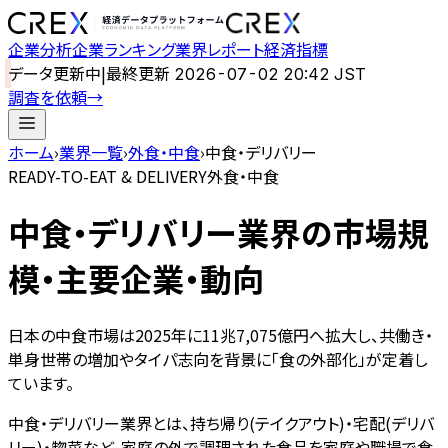
企業分析
企業ランキング
業界レポート
経済指標
データ更新中
|
最終更新
2026-07-02 20:42 JST
調査を依頼
→
ホーム
›
業界一覧
›
外食・中食
›
中食・デリバリー
READY-TO-EAT & DELIVERY
外食・中食
中食・デリバリー
業界の市場規
模・主要企業・動向
日本の中食市場は2025年に11兆7,075億円へ拡大し、共働き・
単身世帯の増加やタイパ志向を背景に「食の外部化」が定着し
ています。
中食・デリバリー業界とは、持ち帰り(テイクアウト)・宅配(デリバ
リー)・惣菜など、家庭の外で調理された食品を家庭や職場で食