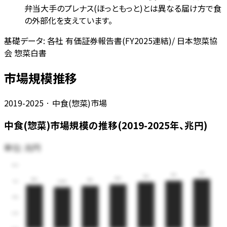
弁当大手のプレナス(ほっともっと)とは異なる届け方で食
の外部化を支えています。
基礎データ:
各社 有価証券報告書(FY2025連結)/ 日本惣菜協
会 惣菜白書
市場規模推移
2019-2025 · 中食(惣菜)市場
中食(惣菜)市場規模の推移(2019-2025年、兆円)
単位:
兆円
15.0
11.7
11.3
11.0
10.5
10.3
10.1
11.3
9.82
7.50
3.75