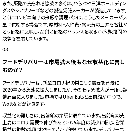
また、販路で売られる惣菜の多くは、わらべや日洋ホールディン
グスやシノブフーズなどの製造受託メーカーが製造しています。
とくにコンビニ向けの米飯や調理パンは、こうしたメーカーが大
量に供給する構造です。原材料・人件費・物流費の上昇を各社が
どう価格に反映し、品質と価格のバランスを取るかが、販路間の
競争を左右しています。
03
フードデリバリーは市場拡大後もなぜ収益化に苦し
むのか？
フードデリバリーは、新型コロナ禍の巣ごもり需要を背景に
2020年から急速に拡大しましたが、その後は急拡大が一服し調
整局面に入りました。市場ではUber Eatsと出前館が中心で、
Woltなどが続きます。
収益化の難しさは、出前館の業績に表れています。出前館の売
上高はコロナ需要で伸びたあと2025年度は減少に転じ、営業
損益は複数の期にわたって赤字が続いています。デリバリー事