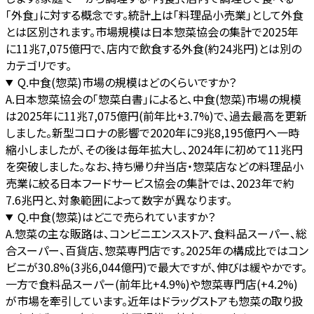
「外食」に対する概念です。統計上は「料理品小売業」として外食
とは区別されます。市場規模は日本惣菜協会の集計で2025年
に11兆7,075億円で、店内で飲食する外食(約24兆円)とは別の
カテゴリです。
Q.
中食(惣菜)市場の規模はどのくらいですか？
A.
日本惣菜協会の「惣菜白書」によると、中食(惣菜)市場の規模
は2025年に11兆7,075億円(前年比+3.7%)で、過去最高を更新
しました。新型コロナの影響で2020年に9兆8,195億円へ一時
縮小しましたが、その後は毎年拡大し、2024年に初めて11兆円
を突破しました。なお、持ち帰り弁当店・惣菜店などの料理品小
売業に絞る日本フードサービス協会の集計では、2023年で約
7.6兆円と、対象範囲によって数字が異なります。
Q.
中食(惣菜)はどこで売られていますか？
A.
惣菜の主な販路は、コンビニエンスストア、食料品スーパー、総
合スーパー、百貨店、惣菜専門店です。2025年の構成比ではコン
ビニが30.8%(3兆6,044億円)で最大ですが、伸びは緩やかです。
一方で食料品スーパー(前年比+4.9%)や惣菜専門店(+4.2%)
が市場を牽引しています。近年はドラッグストアも惣菜の取り扱