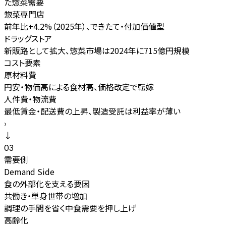
た惣菜需要
惣菜専門店
前年比+4.2%（2025年）、できたて・付加価値型
ドラッグストア
新販路として拡大、惣菜市場は2024年に715億円規模
コスト要素
原材料費
円安・物価高による食材高、価格改定で転嫁
人件費・物流費
最低賃金・配送費の上昇、製造受託は利益率が薄い
›
↓
03
需要側
Demand Side
食の外部化を支える要因
共働き・単身世帯の増加
調理の手間を省く中食需要を押し上げ
高齢化