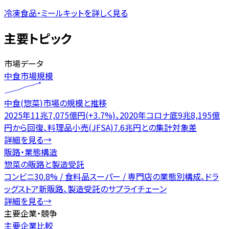
冷凍食品・ミールキットを詳しく見る
主要トピック
市場データ
中食市場規模
中食(惣菜)市場の規模と推移
2025年11兆7,075億円(+3.7%)、2020年コロナ底9兆8,195億
円から回復、料理品小売(JFSA)7.6兆円との集計対象差
詳細を見る
→
販路・業態構造
惣菜の販路と製造受託
コンビニ30.8% / 食料品スーパー / 専門店の業態別構成、ドラ
ッグストア新販路、製造受託のサプライチェーン
詳細を見る
→
主要企業・競争
主要企業比較