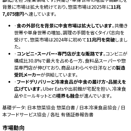
背景に市場は拡大を続けており、惣菜市場は2025年に
11兆
7,075億円
へ達しています。
·
食の外部化を背景に中食市場は拡大しています
。共働き
世帯や単身世帯の増加、調理の手間を省くタイパ志向を
受けて、惣菜市場は2024年に初めて
11兆円を突破
しまし
た。
·
コンビニ・スーパー・専門店が主な販路です
。コンビニが
構成比30.8%で最大を占める一方、食料品スーパーや惣
菜専門店が伸びており、商品はわらべや日洋などの
製造
受託メーカー
が供給しています。
·
フードデリバリーと冷凍食品が中食の届け方・品揃えを
広げています
。Uber Eatsや出前館が宅配を担い、冷凍食
品やミールキットとの
境界も融合
が進んでいます。
基礎データ:
日本惣菜協会 惣菜白書 / 日本冷凍食品協会 / 日
本フードサービス協会 / 各社 有価証券報告書
市場動向