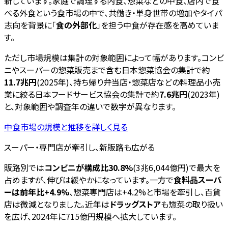
新しています。家庭で調理する内食、惣菜などの中食、店内で食
べる外食という食市場の中で、共働き・単身世帯の増加やタイパ
志向を背景に「
食の外部化
」を担う中食が存在感を高めていま
す。
ただし市場規模は集計の対象範囲によって幅があります。コンビ
ニやスーパーの惣菜販売まで含む日本惣菜協会の集計で約
11.7兆円
(2025年)、持ち帰り弁当店・惣菜店などの料理品小売
業に絞る日本フードサービス協会の集計で約
7.6兆円
(2023年)
と、対象範囲や調査年の違いで数字が異なります。
中食市場の規模と推移を詳しく見る
スーパー・専門店が牽引し、新販路も広がる
販路別では
コンビニが構成比30.8%
(3兆6,044億円)で最大を
占めますが、伸びは緩やかになっています。一方で
食料品スーパ
ーは前年比+4.9%
、惣菜専門店は+4.2%と市場を牽引し、百貨
店は微減となりました。近年は
ドラッグストア
も惣菜の取り扱い
を広げ、2024年に715億円規模へ拡大しています。