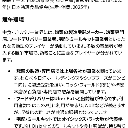
年)/ 日本冷凍食品協会(生産・消費、2025年)
競争環境
中食・デリバリー業界には、
惣菜の製造受託メーカー、惣菜専門
店、フードデリバリー事業者、宅配・ミールキット事業者
といった
異なる類型のプレイヤーが活動しています。多数の事業者が参
入する競争市場で、領域ごとに主要なプレイヤーが分かれてい
ます。
·
惣菜の製造・専門店では上場各社が事業を競っていま
す
。わらべや日洋ホールディングスやシノブフーズがコンビ
ニ向けに製造受託を担い、ロック・フィールド(RF1)や柿安
本店が百貨店・専門店で惣菜を展開しています。
·
フードデリバリーはUber Eatsと出前館が中心です
。利
用者数ではこの2社に利用が集まり、Woltなどが続きます
が、収益化の難しさが共通の課題となっています。
·
宅配・ミールキットではオイシックス・ラ・大地が代表格
です
。Kit Oisixなどのミールキットや食材宅配が、持ち帰り