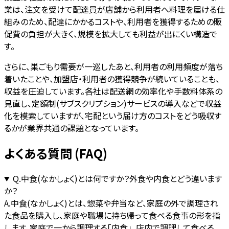
業は、注文を受けて配達員が店舗から利用者へ料理を届ける仕
組みのため、配達にかかるコストや、利用者を獲得するための販
促費の負担が大きく、規模を拡大しても利益が出にくい構造で
す。
さらに、巣ごもり需要が一巡したあと、利用者の利用頻度が落ち
着いたことや、加盟店・利用者の獲得競争が続いていることも、
収益を圧迫しています。各社は配送網の効率化や手数料体系の
見直し、定額制(サブスクリプション)サービスの導入などで収益
化を模索していますが、宅配という届け方のコストをどう吸収す
るかが業界共通の課題となっています。
よくある質問 (FAQ)
Q.
中食(なかしょく)とは何ですか？外食や内食とどう違います
か？
A.
中食(なかしょく)とは、惣菜や弁当など、家庭の外で調理され
た食品を購入し、家庭や職場に持ち帰って食べる食事の形を指
します。家庭で一から調理する「内食」、店内で調理して食べる