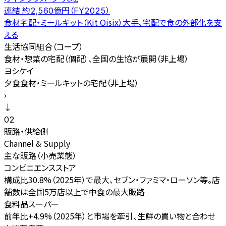
連結 約2,560億円（FY2025）
食材宅配・ミールキット（Kit Oisix）大手、宅配で食の外部化を支
える
生活協同組合（コープ）
食材・惣菜の宅配（個配）、全国の生協が展開（非上場）
ヨシケイ
夕食食材・ミールキットの宅配（非上場）
›
↓
02
販路・供給側
Channel & Supply
主な販路（小売業態）
コンビニエンスストア
構成比30.8%（2025年）で最大、セブン・ファミマ・ローソン等。店
舗数は全国5万店以上で中食の最大販路
食料品スーパー
前年比+4.9%（2025年）と市場を牽引、生鮮の買い物と合わせ