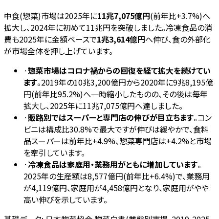
中食(惣菜)市場は2025年に
11兆7,075億円
(前年比+3.7%)へ
拡大し、2024年に初めて11兆円を突破しました。冷凍食品の消
費も2025年に金額ベースで
1兆3,614億円
へ伸び、食の外部化
が市場全体を押し上げています。
·
惣菜市場はコロナ禍からの回復を経て拡大を続けてい
ます
。2019年の10兆3,200億円から2020年に9兆8,195億
円(前年比95.2%)へ一時縮小したものの、その後は毎年
拡大し、2025年に11兆7,075億円へ達しました。
·
販路別ではスーパーと専門店の伸びが目立ちます
。コン
ビニは構成比30.8%で最大ですが伸びは緩やかで、食料
品スーパーは前年比+4.9%、惣菜専門店は+4.2%と市場
を牽引しています。
·
冷凍食品は家庭用・業務用がともに増加しています
。
2025年の生産額は8,577億円(前年比+6.4%)で、業務用
が4,119億円、家庭用が4,458億円となり、家庭用がやや
高い伸びを示しています。
基礎データ:
日本惣菜協会 惣菜白書(業態別市場、2019-2025