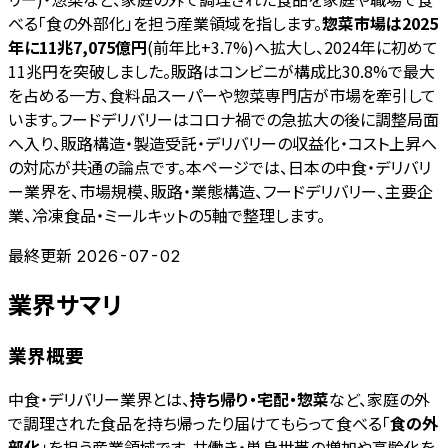
べる「食の外部化」を担う産業領域を指します。
惣菜市場は2025
年に11兆7,075億円
(前年比+3.7%)へ拡大し、2024年に初めて
11兆円を突破しました。販路はコンビニが構成比30.8%で最大
を占める一方、食料品スーパーや惣菜専門店が市場を牽引して
います。フードデリバリーはコロナ禍での急拡大の後に調整局面
へ入り、販路構造・製造受託・デリバリーの収益化・コスト上昇へ
の対応が共通の論点です。本ページでは、日本の中食・デリバリ
ー業界を、市場規模、販路・業態構造、フードデリバリー、主要企
業、冷凍食品・ミールキットの5軸で整理します。
最終更新
2026-07-02
業界サマリ
業界概要
中食・デリバリー業界とは、
持ち帰り・宅配・惣菜
など、家庭の外
で調理された食品を持ち帰ったり届けてもらって食べる「
食の外
部化
」を担う産業領域です。共働き・単身世帯の増加や高齢化を