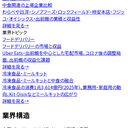
中食関連の上場企業比較
わらべや日洋・シノブフーズ・ロックフィールド・柿安本店・フジッ
コ・オイシックス・出前館の業績と収益性
詳細を見る
→
業界トピック
フードデリバリー
フードデリバリーの市場と収益
Uber Eats・出前館を中心とした宅配市場、コロナ後の調整局
面、出前館の収益化課題
詳細を見る
→
冷凍食品・ミールキット
冷凍食品・ミールキットと中食の融合
冷凍食品の消費1兆3,614億円(2025年)、業務用・家庭用の動
向、Kit Oisixなどミールキットの広がり
詳細を見る
→
業界構造