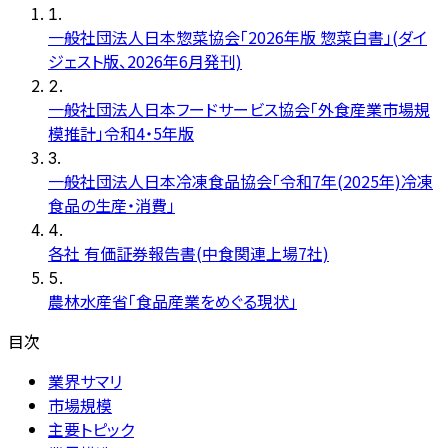
1
.
一般社団法人日本惣菜協会「2026年版 惣菜白書」(ダイ
ジェスト版、2026年6月発刊)
2
.
一般社団法人日本フードサービス協会「外食産業市場規
模推計」令和4・5年版
3
.
一般社団法人日本冷凍食品協会「令和7年(2025年)冷凍
食品の生産・消費」
4
.
各社 有価証券報告書(中食関連上場7社)
5
.
農林水産省「食品産業をめぐる現状」
目次
業界サマリ
市場規模
主要トピック