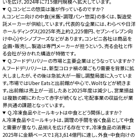
いを広げ、2024年に715億円規模へ拡大しています。
Q.
コンビニの惣菜は誰が作っているのですか？
A.
コンビニ向けの中食(米飯・調理パン・惣菜)の多くは、製造受
託メーカーが供給しています。代表的な企業には、わらべや日洋
ホールディングス(2025年売上約2,225億円、セブン-イレブン向
け中心)やシノブフーズなどがあります。コンビニ各社は商品を
企画・販売し、製造は専門メーカーが担うという、売る会社と作
る会社が分かれた構造が特徴です。
Q.
フードデリバリーの市場と主要企業はどうなっていますか？
A.
フードデリバリーは、新型コロナ禍の巣ごもり需要を背景に拡
大しましたが、その後は急拡大が一服し調整局面に入っていま
す。市場ではUber Eatsと出前館が中心で、Woltなどが続きま
す。出前館は売上が一巡したあと2025年度は減少し、営業損益
は複数の期にわたって赤字が続くなど、宅配事業の収益化が業
界共通の課題となっています。
Q.
冷凍食品やミールキットは中食とどう関係しますか？
A.
冷凍食品やミールキットは、調理の手間を省く食品として中食
と需要が重なり、品揃えを広げる存在です。冷凍食品の消費は
2025年に金額ベースで1兆3,614億円に達し、外食・中食向けの