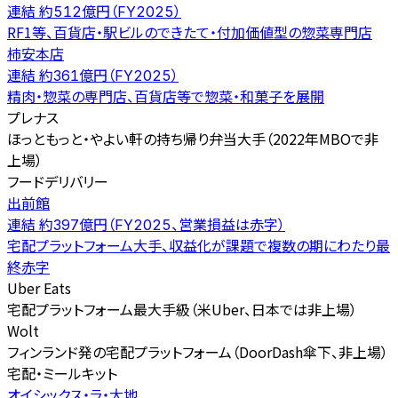
連結 約512億円（FY2025）
RF1等、百貨店・駅ビルのできたて・付加価値型の惣菜専門店
柿安本店
連結 約361億円（FY2025）
精肉・惣菜の専門店、百貨店等で惣菜・和菓子を展開
プレナス
ほっともっと・やよい軒の持ち帰り弁当大手（2022年MBOで非
上場）
フードデリバリー
出前館
連結 約397億円（FY2025、営業損益は赤字）
宅配プラットフォーム大手、収益化が課題で複数の期にわたり最
終赤字
Uber Eats
宅配プラットフォーム最大手級（米Uber、日本では非上場）
Wolt
フィンランド発の宅配プラットフォーム（DoorDash傘下、非上場）
宅配・ミールキット
オイシックス・ラ・大地