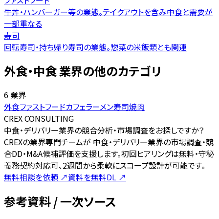
牛丼・ハンバーガー等の業態。テイクアウトを含み中食と需要が
一部重なる
寿司
回転寿司・持ち帰り寿司の業態。惣菜の米飯類とも関連
外食・中食 業界の他のカテゴリ
6 業界
外食
ファストフード
カフェ
ラーメン
寿司
焼肉
CREX CONSULTING
中食・デリバリー業界の競合分析・市場調査をお探しですか？
CREXの業界専門チームが 中食・デリバリー業界の市場調査・競
合DD・M&A候補評価を支援します。初回ヒアリングは無料・守秘
義務契約対応可、2週間から柔軟にスコープ設計が可能です。
無料相談を依頼
↗
資料を無料DL
↗
参考資料 / 一次ソース