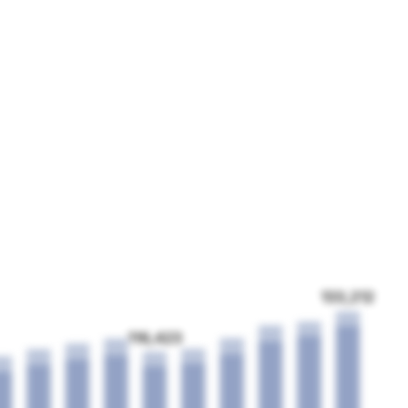
133,212
116,423