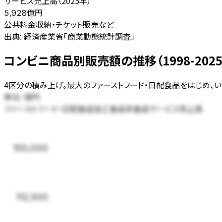
サービス売上高（2025年）
億円
5,928
公共料金収納・チケット販売など
出典:
経済産業省「商業動態統計調査」
コンビニ商品別販売額の推移（1998-202
4区分の積み上げ。最大のファーストフード・日配食品をはじめ、
単位:
億円
ファーストフード・日配食品
加工食品
非食品
サービス売上高
150,000
112,500