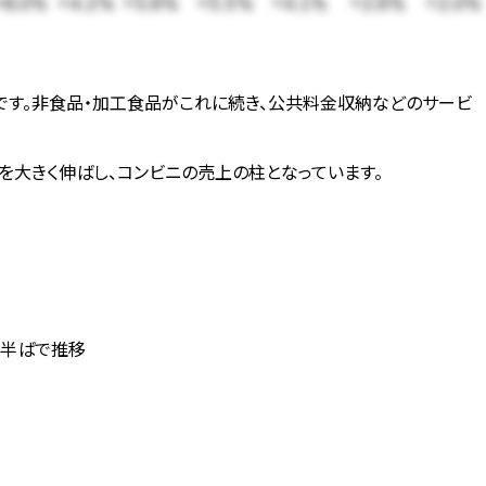
+8.0%
+4.2%
+5.6%
+5.5%
+4.1%
+2.6%
+2.0%
6億円です。非食品・加工食品がこれに続き、公共料金収納などのサービ
を大きく伸ばし、コンビニの売上の柱となっています。
台半ばで推移