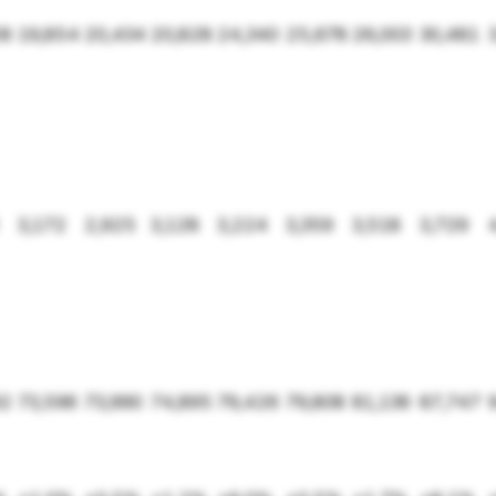
58
19,854
20,434
20,828
24,340
25,678
26,003
30,481
3,172
2,925
3,128
3,224
3,359
3,518
3,729
92
73,596
73,990
74,895
79,426
79,808
81,136
87,747