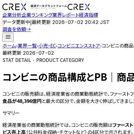
企業分析
企業ランキング
業界レポート
経済指標
データ更新中
|
最終更新
2026-07-02 20:42 JST
調査を依頼
→
ホーム
›
業界一覧
›
小売・EC
›
コンビニエンスストア
›
コンビニの商品
最終更新
2026-07-02
STAT DETAIL · PRODUCT CATEGORY
コンビニの商品構成とPB｜商品
コンビニの販売額は、経済産業省の商業動態統計で、ファーストフ
食品が48,396億円
と最大の区分で、金額を大きく伸ばしてきまし
サマリー
経済産業省の商業動態統計では、コンビニの販売額は
ファースト
ビス売上高
（公共料金収納・チケットなど）の4区分で示されます。