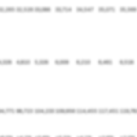
32,265
32,526
33,086
33,714
34,547
35,071
35,569
4,328
4,810
5,328
6,009
6,210
6,461
6,518
94,771
98,723
104,233
109,956
114,455
117,451
119,78