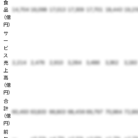
食
品
14,704
16,098
17,013
17,309
17,701
18,443
19,2
（
億
円
）
サ
ー
ビ
ス
売
2,214
2,476
2,910
3,284
3,486
3,362
3,183
上
高
（
億
円
）
合
計
60,493
63,833
66,803
68,456
69,797
70,964
72,8
（
億
円
）
前