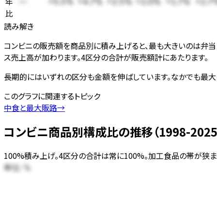
年
—
+5.5%
+4.7%
+2.5%
+2.0%
+1.7%
+2.7
比
読み解き
コンビニの販売額を商品別に積み上げると、最も大きいのは弁当
ス売上高が加わります。4区分の合計が販売額計にあたります。
長期的にはいずれの区分も金額を伸ばしています。なかでも最大の
このグラフに関連するトピック
中食と最大販路
→
コンビニ商品別構成比の推移（1998-2025
100%積み上げ。4区分の合計は常に100%。加工食品の帯が
単位:
%