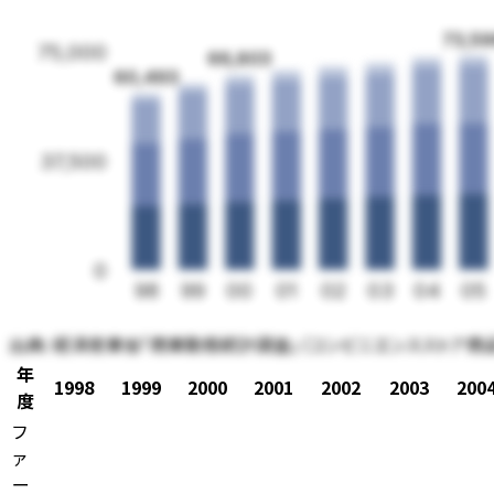
73,5
75,000
66,803
60,493
37,500
0
98
99
00
01
02
03
04
05
出典:
経済産業省「商業動態統計調査」（コンビニエンスストア商
年
1998
1999
2000
2001
2002
2003
200
度
フ
ァ
ー