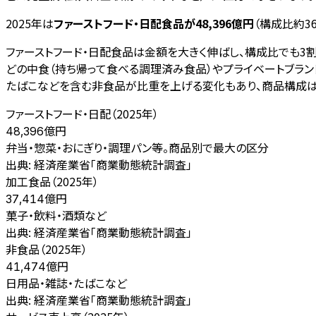
2025年は
ファーストフード・日配食品が48,396億円
（構成比約3
ファーストフード・日配食品は金額を大きく伸ばし、構成比でも3割
どの中食（持ち帰って食べる調理済み食品）やプライベートブラ
たばこなどを含む非食品が比重を上げる変化もあり、商品構成は
ファーストフード・日配（2025年）
億円
48,396
弁当・惣菜・おにぎり・調理パン等。商品別で最大の区分
出典:
経済産業省「商業動態統計調査」
加工食品（2025年）
億円
37,414
菓子・飲料・酒類など
出典:
経済産業省「商業動態統計調査」
非食品（2025年）
億円
41,474
日用品・雑誌・たばこなど
出典:
経済産業省「商業動態統計調査」