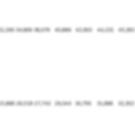
32,290
34,869
38,076
40,889
42,903
44,231
45,392
25,888
26,518
27,743
29,344
30,795
31,688
32,302